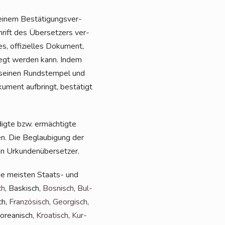
einem Bestä­ti­gungs­ver­
rift des Über­set­zers ver­
es, offi­zi­el­les Doku­ment,
­legt wer­den kann. Indem
sei­nen Rund­s­tem­pel und
u­ment auf­bringt, bestä­tigt
ig­te bzw. ermäch­tig­te
gen. Die Beglau­bi­gung der
i­gen Urkundenübersetzer.
die meis­ten Staats- und
ch
, Bas­kisch,
Bos­nisch
,
Bul­
ch,
Fran­zö­sisch
,
Geor­gisch
,
Korea­nisch,
Kroa­tisch
,
Kur­