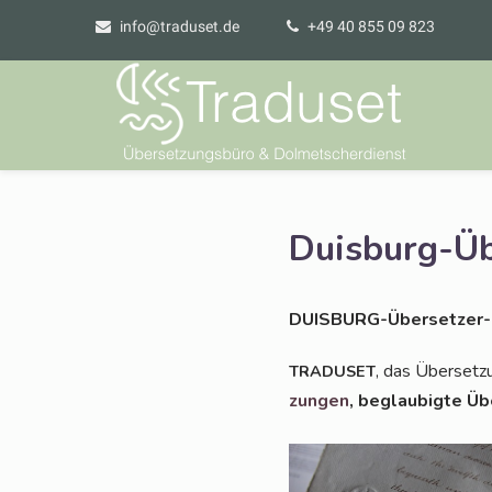
info@traduset.de
+49 40 855 09 823
Duisburg-Üb
DUIS­BURG-Über­set­zer-
, das Über­set­zu
TRADUSET
zun­gen
, beglau­big­te Üb