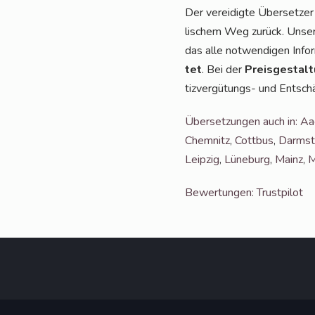
Der ver­ei­dig­te Über­set­ze
li­schem Weg zurück. Unse­re
das alle not­wen­di­gen Infor­
tet
. Bei der
Preis­ge­stal­
tiz­ver­gü­tungs- und Ent­schä
Über­set­zun­gen auch in: A
Chem­nitz
,
Cott­bus
,
Darm­st
Leip­zig
,
Lüne­burg
,
Mainz
,
M
Bewer­tun­gen: Trustpilot