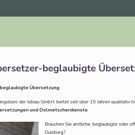
ersetzer-beglaubigte Überse
beglau­big­te Übersetzung
ngs­bü­ro der Isblau GmbH, bie­tet seit über 15 Jah­ren qua­li­ta­tiv h
er­set­zun­gen und Dol­met­scher­diens­te
.
Brau­chen Sie amt­li­che, beglau­big­te oder offi­
Duisburg?