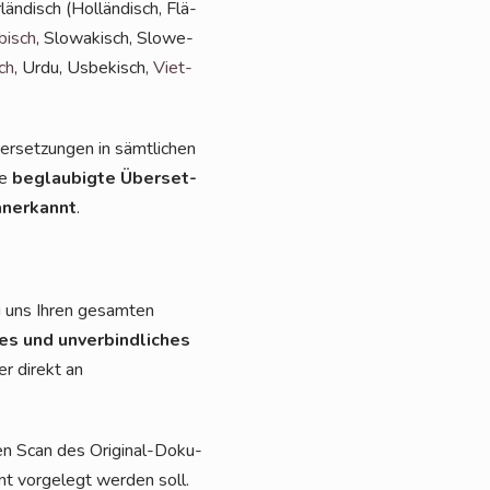
län­disch (Hol­län­disch, Flä­
bisch
, Slo­wa­kisch, Slo­we­
ch
, Urdu, Usbe­kisch,
Viet­
r­set­zun­gen in sämt­li­chen
ie
beglau­big­te Über­set­
aner­kannt
.
i uns Ihren gesam­ten
ses und unver­bind­li­ches
r direkt an
nen Scan des Ori­gi­nal-Doku­
t vor­ge­legt wer­den soll.