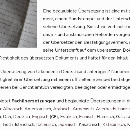
Eine beglau­big­te Über­set­zung ist eine mit 
merk, einem Rund­s­tem­pel und der Unter­sch
se­he­ne Über­set­zung. Sie ist ein ver­bind­li­ch
das in- und aus­län­di­schen Behör­den vor­ge
der Über­set­zer den Bestä­ti­gungs­ver­merk, 
sei­ne Unter­schrift auf dem über­setz­ten Dok
 Rich­tig­keit des über­setz­ten Doku­ments und haf­tet für den Inhalt.
Über­set­zung von Urkun­den in Deutsch­land anfer­ti­gen? Nur beei­d
­tig­keit ihrer Über­set­zung mit einem offi­zi­el­len Stem­pel bestä­ti­
einen bei Gericht amt­lich ver­ei­dig­ten, beei­dig­ten oder ermäch­t
ie­tet
Fach­über­set­zun­gen
und beglau­big­te Über­set­zun­gen in 
n:
Alba­nisch
, Ame­ri­ka­nisch,
Ara­bisch
,
Arme­nisch
,
Aser­bai­dscha­nis
h, Dari, Deutsch,
Eng­lisch
(
),
Est­nisch
,
Fin­nisch
, Flä­misch, Gali­zis
GB
, Irisch, Islän­disch,
Ita­lie­nisch
,
Japa­nisch
, Kasa­chisch,
Kata­la­nisch
, 