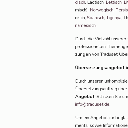
disch
, Lao­tisch,
Let­tisch
,
Li
misch),
Nor­we­gisch
,
Per­si
nisch,
Spa­nisch
,
Tig­ri­nya
, Th
na­me­sisch
.
Durch die Viel­zahl unse­rer 
pro­fes­sio­nel­len The­men­g
zun­gen
von Tra­du­set Über
Über­set­zungs­an­ge­bot 
Durch unse­ren unkom­pli­zie
Über­set­zungs­auf­trag über
Ange­bot
. Schi­cken Sie u
info@traduset.de
.
Um ein Ange­bot für beglau­b
ments, sowie Infor­ma­tio­ne