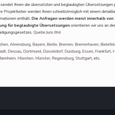
r sen­det Ihnen die über­setz­ten und beglau­big­ten Über­set­zun­gen 
 Pro­jekt­lei­ter wer­den Ihnen schnellst­mög­lich mit einem detail­li
ma­tio­nen ent­hält.
Die Anfra­gen wer­den meist inner­halb von
tung für beglau­big­te Über­set­zun­gen
ori­en­tie­ren wir uns an 
­di­gungs­ge­set­zes.
Quelle:Juris
BMJ
achen
,
Ahrens­burg
,
Bay­ern
,
Ber­lin
,
Bre­men
,
Bre­mer­ha­ven
,
Bie­le­fel
adt
,
Des­sau
,
Dort­mund
,
Düs­sel­dorf
,
Duis­burg
,
Essen
,
Frank­furt
,
H
ann­heim
,
Mün­chen
,
Müns­ter
,
Regens­burg
,
Stutt­gart
, etc.