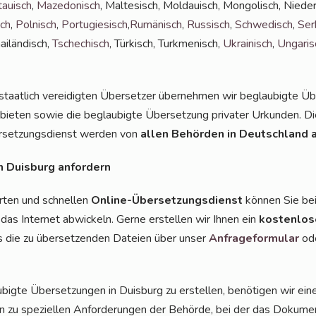
tau­isch
,
Maze­do­nisch
, Mal­te­sisch, Mol­dauisch, Mon­go­lisch, Nie­der­
sch
,
Pol­nisch
,
Por­tu­gie­sisch
,
Rumä­nisch
,
Rus­sisch
,
Schwe­disch
,
Ser­
ai­län­disch,
Tsche­chisch
, Tür­kisch, Turk­me­ni­sch,
Ukrai­nisch
,
Unga­ris
staat­lich ver­ei­dig­ten Über­set­zer über­neh­men wir beglau­big­te Übe
e­bie­ten sowie die beglau­big­te Über­set­zung pri­va­ter Urkun­den. D
­set­zungs­dienst wer­den von
allen Behör­den in Deutsch­land 
in Duis­burg anfordern
r­ten und schnel­len
Online-Über­set­zungs­dienst
kön­nen Sie be
 das Inter­net abwi­ckeln. Ger­ne erstel­len wir Ihnen ein
kos­ten­lo­
ns die zu über­set­zen­den Datei­en über unser
Anfra­ge­for­mu­lar
ode
ig­te Über­set­zun­gen in Duis­burg zu erstel­len, benö­ti­gen wir ei
n zu spe­zi­el­len Anfor­de­run­gen der Behör­de, bei der das Doku­men