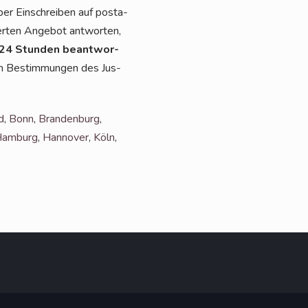
per Ein­schrei­ben auf pos­ta­
er­ten Ange­bot ant­wor­ten,
 24 Stun­den beant­wor­
den Bestim­mun­gen des Jus­
d
,
Bonn
,
Bran­den­burg
,
am­burg
,
Han­no­ver
,
Köln
,