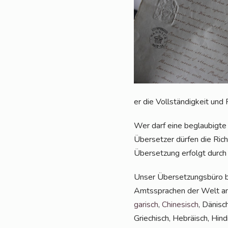
er die Voll­stän­dig­keit und
Wer darf eine beglau­big­te 
Über­set­zer dür­fen die Rich
Über­set­zung erfolgt durch 
Unser Über­set­zungs­bü­ro b
Amts­spra­chen der Welt a
ga­risch
,
Chi­ne­sisch
, Dänisc
Grie­chisch, Hebrä­isch, Hin­di