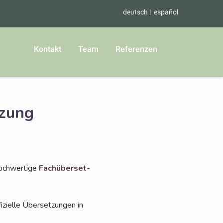
deutsch
español
Kontakt
Team
Referenzen
tzung
och­wer­ti­ge
Fach­über­set­
zi­el­le Über­set­zun­gen in