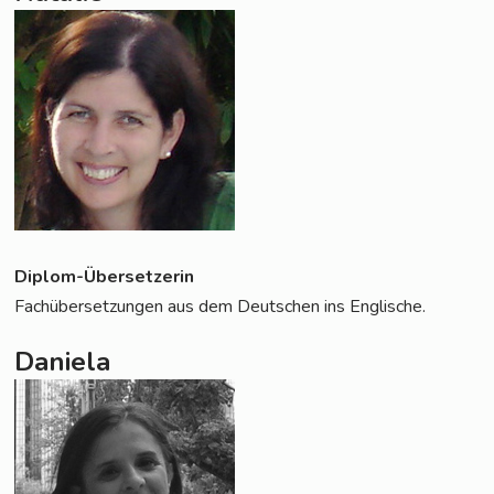
Diplom-Über­set­ze­rin
Fach­über­set­zun­gen aus dem Deut­schen ins Englische.
Daniela