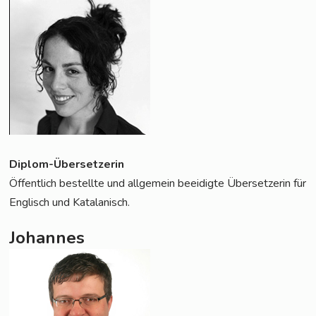
Diplom-Über­set­ze­rin
Öffent­lich bestell­te und all­ge­mein beei­dig­te Über­set­ze­rin für
Eng­lisch und Katalanisch.
Johannes