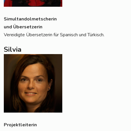
Simul­tan­dol­met­sche­rin
und Übersetzerin
Ver­ei­dig­te Über­set­ze­rin für Spa­nisch und Türkisch.
Silvia
Pro­jekt­lei­te­rin