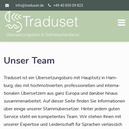
info@traduset.de
+49 40 855 09 823
Unser Team
Tra­du­set ist ein Über­set­zungs­bü­ro mit Haupt­sitz in Ham­
burg, das mit hoch­mo­ti­vier­ten, pro­fes­sio­nel­len und inter­na­
tio­na­len Über­set­zern aus ganz Euro­pa und dar­über hin­aus
zusam­men­ar­bei­tet. Auf die­ser Sei­te fin­den Sie Infor­ma­tio­nen
über eini­ge unse­rer Stamm­über­set­zer. Hin­ter jedem guten
Ser­vice steht ein kom­pe­ten­tes Team. Wir ste­hen Ihnen mit
unse­rer Exper­ti­se und Lei­den­schaft für Spra­chen ver­läss­lich