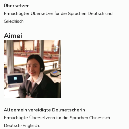
Übersetzer
Ermäch­tig­ter Über­set­zer für die Spra­chen Deutsch und
Griechisch.
Aimei
All­ge­mein ver­ei­dig­te Dolmetscherin
Ermäch­tig­te Über­set­ze­rin für die Spra­chen Chinesisch-
Deutsch-Englisch.