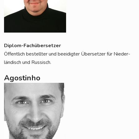
Diplom-Fach­über­set­zer
Öffent­lich bestell­ter und beei­dig­ter Über­set­zer für Nie­der­
län­disch und Russisch.
Agostinho