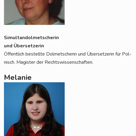
Simul­tan­dol­met­sche­rin
und Übersetzerin
Öffent­lich bestell­te Dol­met­sche­rin und Über­set­ze­rin für Pol­
nisch. Magis­ter der Rechtswissenschaften.
Melanie