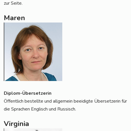
zur Seite.
Maren
Diplom-Über­set­ze­rin
Öffent­lich bestell­te und all­ge­mein beei­dig­te Über­set­ze­rin für
die Spra­chen Eng­lisch und Russisch.
Virginia