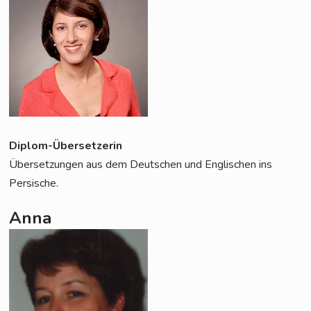
Diplom-Über­set­ze­rin
Über­set­zun­gen aus dem Deut­schen und Eng­li­schen ins
Persische.
Anna