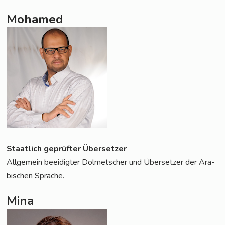
Mohamed
Staat­lich geprüf­ter Übersetzer
All­ge­mein beei­dig­ter Dol­met­scher und Über­set­zer der Ara­
bi­schen Sprache.
Mina