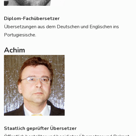
Diplom-Fach­über­set­zer
Über­set­zun­gen aus dem Deut­schen und Eng­li­schen ins
Portugiesische.
Achim
Staat­lich geprüf­ter Übersetzer