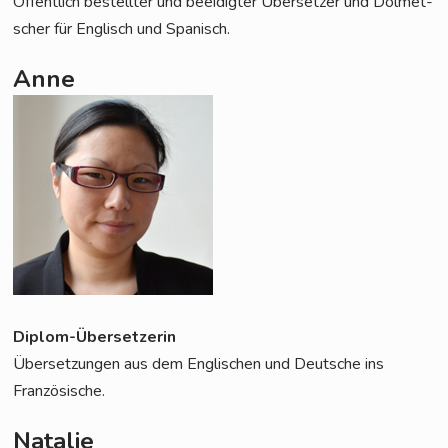
Öffent­lich bestell­ter und beei­dig­ter Über­set­zer und Dol­met­
scher für Eng­lisch und Spanisch.
Anne
Diplom-Über­set­ze­rin
Über­set­zun­gen aus dem Eng­li­schen und Deut­sche ins
Französische.
Natalie