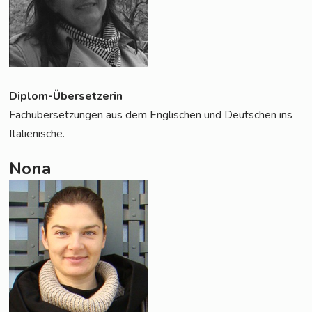
Diplom-Über­set­ze­rin
Fach­über­set­zun­gen aus dem Eng­li­schen und Deut­schen ins
Italienische.
Nona