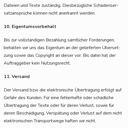
Datei­en und Tex­te zustän­dig. Dies­be­züg­li­che Scha­dens­er­
satz­an­sprü­che kön­nen nicht aner­kannt werden.
10. Eigen­tums­vor­be­halt
Bis zur voll­stän­di­gen Bezah­lung sämt­li­cher For­de­run­gen,
behal­ten wir uns das Eigen­tum an der gelie­fer­ten Über­set­
zung sowie das Copy­right an die­ser vor. Bis dahin hat der
Auf­trag­ge­ber kein Nutzungsrecht.
11. Ver­sand
Der Ver­sand bzw. die elek­tro­ni­sche Über­tra­gung erfolgt auf
Gefahr des Kun­den. Für eine feh­ler­haf­te oder schäd­li­che
Über­tra­gung der Tex­te oder für deren Ver­lust, sowie für
deren Beschä­di­gung, Ver­spä­tung oder Ver­lust auf dem nicht
elek­tro­ni­schen Trans­port­we­ge haf­ten wir nicht.