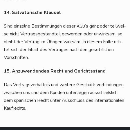
14. Sal­va­to­ri­sche Klausel
Sind ein­zel­ne Bestim­mun­gen die­ser
‘s ganz oder teil­wei­
AGB
se nicht Ver­trags­be­stand­teil gewor­den oder unwirk­sam, so
bleibt der Ver­trag im Übri­gen wirk­sam. In die­sem Fal­le rich­
tet sich der Inhalt des Ver­tra­ges nach den gesetz­li­chen
Vorschriften.
15. Anzu­wen­den­des Recht und Gerichtsstand
Das Ver­trags­ver­hält­nis und wei­te­re Geschäfts­ver­bin­dun­gen
zwi­schen uns und dem Kun­den unter­lie­gen aus­schließ­lich
dem spa­ni­schen Recht unter Aus­schluss des inter­na­tio­na­len
Kaufrechts.