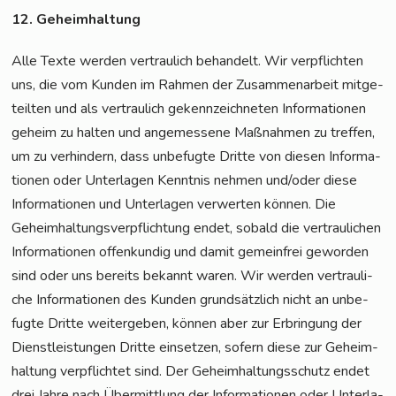
12. Geheim­hal­tung
Alle Tex­te wer­den ver­trau­lich behan­delt. Wir ver­pflich­ten
uns, die vom Kun­den im Rah­men der Zusam­men­ar­beit mit­ge­
teil­ten und als ver­trau­lich gekenn­zeich­ne­ten Infor­ma­tio­nen
geheim zu hal­ten und ange­mes­se­ne Maß­nah­men zu tref­fen,
um zu ver­hin­dern, dass unbe­fug­te Drit­te von die­sen Infor­ma­
tio­nen oder Unter­la­gen Kennt­nis neh­men und/oder die­se
Infor­ma­tio­nen und Unter­la­gen ver­wer­ten kön­nen. Die
Geheim­hal­tungs­ver­pflich­tung endet, sobald die ver­trau­li­chen
Infor­ma­tio­nen offen­kun­dig und damit gemein­frei gewor­den
sind oder uns bereits bekannt waren. Wir wer­den ver­trau­li­
che Infor­ma­tio­nen des Kun­den grund­sätz­lich nicht an unbe­
fug­te Drit­te wei­ter­ge­ben, kön­nen aber zur Erbrin­gung der
Dienst­leis­tun­gen Drit­te ein­set­zen, sofern die­se zur Geheim­
hal­tung ver­pflich­tet sind. Der Geheim­hal­tungs­schutz endet
drei Jah­re nach Über­mitt­lung der Infor­ma­tio­nen oder Unter­la­