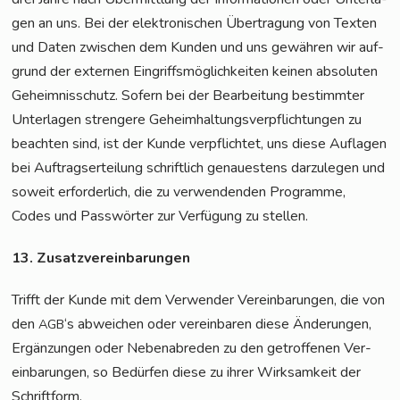
gen an uns. Bei der elek­tro­ni­schen Über­tra­gung von Tex­ten
und Daten zwi­schen dem Kun­den und uns gewäh­ren wir auf­
grund der exter­nen Ein­griffs­mög­lich­kei­ten kei­nen abso­lu­ten
Geheim­nis­schutz. Sofern bei der Bear­bei­tung bestimm­ter
Unter­la­gen stren­ge­re Geheim­hal­tungs­ver­pflich­tun­gen zu
beach­ten sind, ist der Kun­de ver­pflich­tet, uns die­se Auf­la­gen
bei Auf­trags­er­tei­lung schrift­lich genau­es­tens dar­zu­le­gen und
soweit erfor­der­lich, die zu ver­wen­den­den Pro­gram­me,
Codes und Pass­wör­ter zur Ver­fü­gung zu stellen.
13. Zusatz­ver­ein­ba­run­gen
Trifft der Kun­de mit dem Ver­wen­der Ver­ein­ba­run­gen, die von
den
‘s abwei­chen oder ver­ein­ba­ren die­se Ände­run­gen,
AGB
Ergän­zun­gen oder Neben­ab­re­den zu den getrof­fe­nen Ver­
ein­ba­run­gen, so Bedür­fen die­se zu ihrer Wirk­sam­keit der
Schriftform.