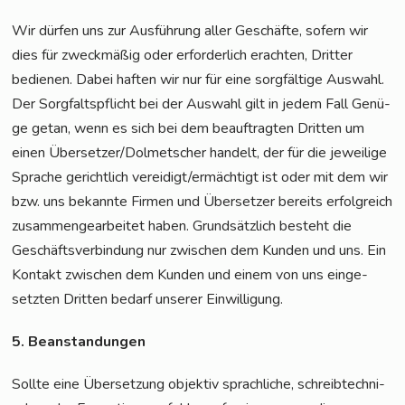
Wir dür­fen uns zur Aus­füh­rung aller Geschäf­te, sofern wir
dies für zweck­mä­ßig oder erfor­der­lich erach­ten, Drit­ter
bedie­nen. Dabei haf­ten wir nur für eine sorg­fäl­ti­ge Aus­wahl.
Der Sorg­falts­pflicht bei der Aus­wahl gilt in jedem Fall Genü­
ge getan, wenn es sich bei dem beauf­trag­ten Drit­ten um
einen Übersetzer/Dolmetscher han­delt, der für die jewei­li­ge
Spra­che gericht­lich vereidigt/ermächtigt ist oder mit dem wir
bzw. uns bekann­te Fir­men und Über­set­zer bereits erfolg­reich
zusam­men­ge­ar­bei­tet haben. Grund­sätz­lich besteht die
Geschäfts­ver­bin­dung nur zwi­schen dem Kun­den und uns. Ein
Kon­takt zwi­schen dem Kun­den und einem von uns ein­ge­
setz­ten Drit­ten bedarf unse­rer Einwilligung.
5. Bean­stan­dun­gen
Soll­te eine Über­set­zung objek­tiv sprach­li­che, schreib­tech­ni­