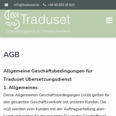
info@traduset.de
+49 40 855 09 823
AGB
Allgemeine Geschäftsbedingungen für
Traduset Übersetzungsdienst
1. Allgemeines
Die­se All­ge­mei­nen Geschäfts­be­din­gun­gen (
) gel­ten für
AGB
den gesam­ten Geschäfts­ver­kehr mit unse­ren Kun­den. Die
wer­den vom Kun­den mit der Auf­trags­er­tei­lung aner­
AGB
kannt und gel­ten für die gesam­te Dau­er der Geschäfts­ver­