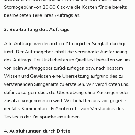
Stor­no­ge­bühr von 20,00 € sowie die Kos­ten für die bereits
bear­bei­te­ten Tei­le Ihres Auf­trags an.
3. Bear­bei­tung des Auftrags
Alle Auf­trä­ge wer­den mit größt­mög­li­cher Sorg­falt durch­ge­
führt. Der Auf­trag­ge­ber erhält die ver­ein­bar­te Aus­fer­ti­gung
des Auf­trags. Bei Unklar­hei­ten im Quell­text behal­ten wir uns
vor, beim Auf­trag­ge­ber zurück­zu­fra­gen bzw. nach bes­tem
Wis­sen und Gewis­sen eine Über­set­zung auf­grund des zu
ver­ste­hen­den Sinn­ge­halts zu erstel­len. Wir ver­pflich­ten uns,
dafür zu sor­gen, dass die Über­set­zung ohne Kür­zun­gen oder
Zusät­ze vor­ge­nom­men wird. Wir behal­ten uns vor, gege­be­
nen­falls Kom­men­ta­re, Fuß­no­ten etc. zum Ver­ständ­nis des
Tex­tes in der Ziel­spra­che einzufügen.
4. Aus­füh­run­gen durch Dritte