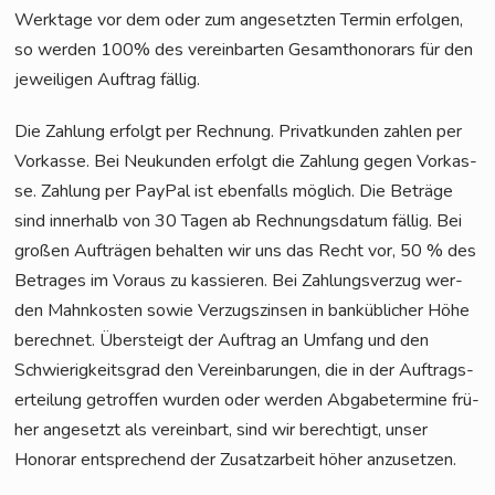
Werk­ta­ge vor dem oder zum ange­setz­ten Ter­min erfol­gen,
so wer­den 100% des ver­ein­bar­ten Gesamt­ho­no­rars für den
jewei­li­gen Auf­trag fällig.
Die Zah­lung erfolgt per Rech­nung. Pri­vat­kun­den zah­len per
Vor­kas­se. Bei Neu­kun­den erfolgt die Zah­lung gegen Vor­kas­
se. Zah­lung per Pay­Pal ist eben­falls mög­lich. Die Beträ­ge
sind inner­halb von 30 Tagen ab Rech­nungs­da­tum fäl­lig. Bei
gro­ßen Auf­trä­gen behal­ten wir uns das Recht vor, 50 % des
Betra­ges im Vor­aus zu kas­sie­ren. Bei Zah­lungs­ver­zug wer­
den Mahn­kos­ten sowie Ver­zugs­zin­sen in bank­üb­li­cher Höhe
berech­net. Über­steigt der Auf­trag an Umfang und den
Schwie­rig­keits­grad den Ver­ein­ba­run­gen, die in der Auf­trags­
er­tei­lung getrof­fen wur­den oder wer­den Abga­be­ter­mi­ne frü­
her ange­setzt als ver­ein­bart, sind wir berech­tigt, unser
Hono­rar ent­spre­chend der Zusatz­ar­beit höher anzusetzen.