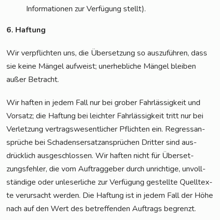
Infor­ma­tio­nen zur Ver­fü­gung stellt).
6. Haf­tung
Wir ver­pflich­ten uns, die Über­set­zung so aus­zu­füh­ren, dass
sie kei­ne Män­gel auf­weist; uner­heb­li­che Män­gel blei­ben
außer Betracht.
Wir haf­ten in jedem Fall nur bei gro­ber Fahr­läs­sig­keit und
Vor­satz; die Haf­tung bei leich­ter Fahr­läs­sig­keit tritt nur bei
Ver­let­zung ver­trags­we­sent­li­cher Pflich­ten ein. Regress­an­
sprü­che bei Scha­dens­er­satz­an­sprü­chen Drit­ter sind aus­
drück­lich aus­ge­schlos­sen. Wir haf­ten nicht für Über­set­
zungs­feh­ler, die vom Auf­trag­ge­ber durch unrich­ti­ge, unvoll­
stän­di­ge oder unle­ser­li­che zur Ver­fü­gung gestell­te Quell­tex­
te ver­ur­sacht wer­den. Die Haf­tung ist in jedem Fall der Höhe
nach auf den Wert des betref­fen­den Auf­trags begrenzt.