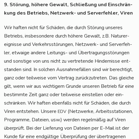
9. Stö­rung, höhe­re Gewalt, Schlie­ßung und Ein­schrän­
kung des Betriebs, Netz­werk- und Ser­ver­feh­ler, Viren
Wir haf­ten nicht für Schä­den, die durch Stö­rung unse­res
Betriebs, ins­be­son­de­re durch höhe­re Gewalt, z.B. Natur­er­
eig­nis­se und Ver­kehrs­stö­run­gen, Netz­werk- und Ser­ver­feh­
ler, etwa­ige ande­re Lei­tungs- und Über­tra­gungs­stö­run­gen
und sons­ti­ge von uns nicht zu ver­tre­ten­de Hin­der­nis­se ent­
stan­den sind. In sol­chen Aus­nah­me­fäl­len sind wir berech­tigt,
ganz oder teil­wei­se vom Ver­trag zurück­zu­tre­ten. Das glei­che
gilt, wenn wir aus wich­ti­gem Grun­de unse­ren Betrieb für eine
bestimm­te Zeit ganz oder teil­wei­se ein­stel­len oder ein­
schrän­ken. Wir haf­ten eben­falls nicht für Schä­den, die durch
Viren ent­ste­hen. Unse­re
(Netz­wer­ke, Arbeits­sta­tio­nen,
EDV
Pro­gram­me, Datei­en, usw.) wer­den regel­mä­ßig auf Viren
über­prüft. Bei der Lie­fe­rung von Datei­en per E-Mail ist der
Kun­de für eine end­gül­ti­ge Über­prü­fung der über­tra­ge­nen