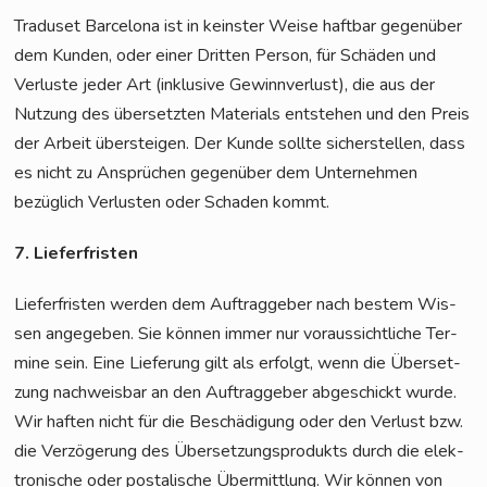
Tra­du­set Bar­ce­lo­na ist in keins­ter Wei­se haft­bar gegen­über
dem Kun­den, oder einer Drit­ten Per­son, für Schä­den und
Ver­lus­te jeder Art (inklu­si­ve Gewinn­ver­lust), die aus der
Nut­zung des über­setz­ten Mate­ri­als ent­ste­hen und den Preis
der Arbeit über­stei­gen. Der Kun­de soll­te sicher­stel­len, dass
es nicht zu Ansprü­chen gegen­über dem Unter­neh­men
bezüg­lich Ver­lus­ten oder Scha­den kommt.
7. Lie­fer­fris­ten
Lie­fer­fris­ten wer­den dem Auf­trag­ge­ber nach bes­tem Wis­
sen ange­ge­ben. Sie kön­nen immer nur vor­aus­sicht­li­che Ter­
mi­ne sein. Eine Lie­fe­rung gilt als erfolgt, wenn die Über­set­
zung nach­weis­bar an den Auf­trag­ge­ber abge­schickt wur­de.
Wir haf­ten nicht für die Beschä­di­gung oder den Ver­lust bzw.
die Ver­zö­ge­rung des Über­set­zungs­pro­dukts durch die elek­
tro­ni­sche oder pos­ta­li­sche Über­mitt­lung. Wir kön­nen von