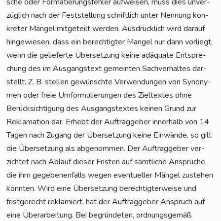
sche oder For­ma­tie­rungs­feh­ler auf­wei­sen, muss dies unver­
züg­lich nach der Fest­stel­lung schrift­lich unter Nen­nung kon­
kre­ter Män­gel mit­ge­teilt wer­den. Aus­drück­lich wird dar­auf
hin­ge­wie­sen, dass ein berech­tig­ter Man­gel nur dann vor­liegt,
wenn die gelie­fer­te Über­set­zung kei­ne adäqua­te Ent­spre­
chung des im Aus­gangs­text gemein­ten Sach­ver­hal­tes dar­
stellt. Z. B. stel­len gewünsch­te Ver­wen­dun­gen von Syn­ony­
men oder freie Umfor­mu­lie­run­gen des Ziel­tex­tes ohne
Berück­sich­ti­gung des Aus­gangs­tex­tes kei­nen Grund zur
Rekla­ma­ti­on dar. Erhebt der Auf­trag­ge­ber inner­halb von 14
Tagen nach Zugang der Über­set­zung kei­ne Ein­wän­de, so gilt
die Über­set­zung als abge­nom­men. Der Auf­trag­ge­ber ver­
zich­tet nach Ablauf die­ser Fris­ten auf sämt­li­che Ansprü­che,
die ihm gege­be­nen­falls wegen even­tu­el­ler Män­gel zuste­hen
könn­ten. Wird eine Über­set­zung berech­tig­ter­wei­se und
frist­ge­recht rekla­miert, hat der Auf­trag­ge­ber Anspruch auf
eine Über­ar­bei­tung. Bei begrün­de­ten, ord­nungs­ge­mäß