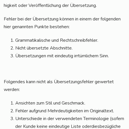
hig­keit oder Ver­öf­fent­li­chung der Übersetzung.
Feh­ler bei der Über­set­zung kön­nen in einem der fol­gen­den
hier genann­ten Punk­te bestehen:
Gram­ma­ti­ka­li­sche und Rechtschreibfehler.
Nicht über­setz­te Abschnitte.
Über­set­zun­gen mit ein­deu­tig irr­tüm­li­chem Sinn.
Fol­gen­des kann nicht als Über­set­zungs­feh­ler gewer­tet
werden:
Ansich­ten zum Stil und Geschmack.
Feh­ler auf­grund Mehr­deu­tig­kei­ten im Originaltext.
Unter­schie­de in der ver­wen­de­ten Ter­mi­no­lo­gie (sofern
der Kun­de kei­ne ein­deu­ti­ge Lis­te oder­dies­be­züg­li­che