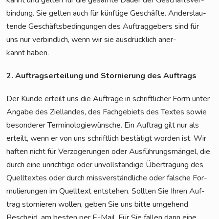
bin­dung. Sie gel­ten auch für künf­ti­ge Geschäf­te. Anders­lau­
ten­de Geschäfts­be­din­gun­gen des Auf­trag­ge­bers sind für
uns nur ver­bind­lich, wenn wir sie aus­drück­lich aner­
kannt haben.
2. Auf­trags­er­tei­lung und Stor­nie­rung des Auftrags
Der Kun­de erteilt uns die Auf­trä­ge in schrift­li­cher Form unter
Anga­be des Ziel­lan­des, des Fach­ge­biets des Tex­tes sowie
beson­de­rer Ter­mi­no­lo­gie­wün­sche. Ein Auf­trag gilt nur als
erteilt, wenn er von uns schrift­lich bestä­tigt wor­den ist. Wir
haf­ten nicht für Ver­zö­ge­run­gen oder Aus­füh­rungs­män­gel, die
durch eine unrich­ti­ge oder unvoll­stän­di­ge Über­tra­gung des
Quell­tex­tes oder durch miss­ver­ständ­li­che oder fal­sche For­
mu­lie­run­gen im Quell­text ent­ste­hen. Soll­ten Sie Ihren Auf­
trag stor­nie­ren wol­len, geben Sie uns bit­te umge­hend
Bescheid, am bes­ten per E-Mail. Für Sie fal­len dann eine