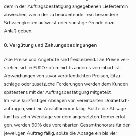
dem in der Auf­trags­be­stä­ti­gung ange­ge­be­nen Lie­fer­ter­min
abwei­chen, wenn der zu bear­bei­ten­de Text beson­de­re
Schwie­rig­kei­ten auf­weist oder sons­ti­ge Grün­de dazu
Anlaß geben.
8. Ver­gü­tung und Zahlungsbedingungen
Alle Prei­se und Ange­bo­te sind frei­blei­bend. Die Prei­se ver­
ste­hen sich in
sofern nichts ande­res ver­ein­bart ist.
EURO
Abwei­chun­gen von zuvor ver­öf­fent­lich­ten Prei­sen, Eil­zu­
schlä­ge oder zusätz­li­che For­de­run­gen wer­den dem Kun­den
spä­tes­tens mit der Auf­trags­be­stä­ti­gung mitgeteilt.
Im Fal­le kurz­fris­ti­ger Absa­gen von ver­ein­bar­ten Dol­met­sch­
auf­trä­gen, wird ein Aus­fall­ho­no­rar fäl­lig. Soll­te die Absa­ge
fünf bis zehn Werk­ta­ge vor dem ange­setz­ten Ter­min erfol­
gen, wer­den 50% des ver­ein­bar­ten Gesamt­ho­no­rars für den
jewei­li­gen Auf­trag fäl­lig, soll­te die Absa­ge ein bis vier