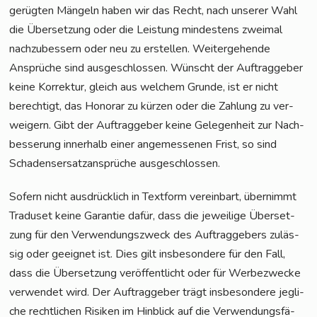
gerüg­ten Män­geln haben wir das Recht, nach unse­rer Wahl
die Über­set­zung oder die Leis­tung min­des­tens zwei­mal
nach­zu­bes­sern oder neu zu erstel­len. Wei­ter­ge­hen­de
Ansprü­che sind aus­ge­schlos­sen. Wünscht der Auf­trag­ge­ber
kei­ne Kor­rek­tur, gleich aus wel­chem Grun­de, ist er nicht
berech­tigt, das Hono­rar zu kür­zen oder die Zah­lung zu ver­
wei­gern. Gibt der Auf­trag­ge­ber kei­ne Gele­gen­heit zur Nach­
bes­se­rung inner­halb einer ange­mes­se­nen Frist, so sind
Scha­dens­er­satz­an­sprü­che ausgeschlossen.
Sofern nicht aus­drück­lich in Text­form ver­ein­bart, über­nimmt
Tra­du­set kei­ne Garan­tie dafür, dass die jewei­li­ge Über­set­
zung für den Ver­wen­dungs­zweck des Auf­trag­ge­bers zuläs­
sig oder geeig­net ist. Dies gilt ins­be­son­de­re für den Fall,
dass die Über­set­zung ver­öf­fent­licht oder für Wer­be­zwe­cke
ver­wen­det wird. Der Auf­trag­ge­ber trägt ins­be­son­de­re jeg­li­
che recht­li­chen Risi­ken im Hin­blick auf die Ver­wen­dungs­fä­