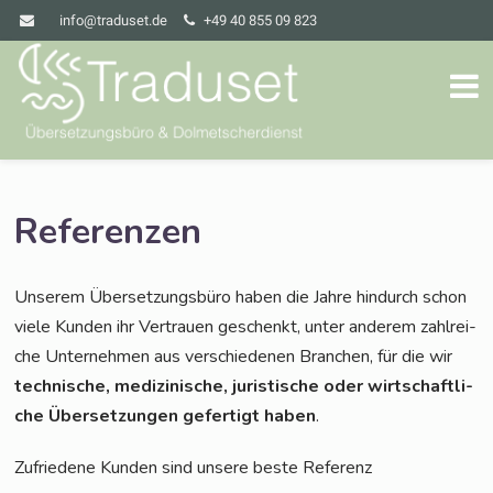
info@traduset.de
+49 40 855 09 823
Referenzen
Unse­rem Über­set­zungs­bü­ro haben die Jah­re hin­durch schon
vie­le Kun­den ihr Ver­trau­en geschenkt, unter ande­rem zahl­rei­
che Unter­neh­men aus ver­schie­de­nen Bran­chen, für die wir
tech­ni­sche, medi­zi­ni­sche, juris­ti­sche oder wirt­schaft­li­
che Über­set­zun­gen gefer­tigt haben
.
Zufrie­de­ne Kun­den sind unse­re bes­te Referenz