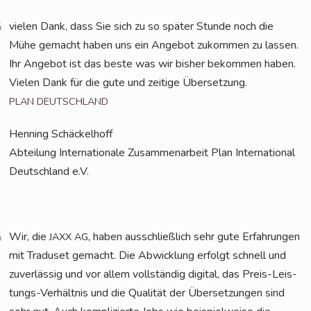
vie­len Dank, dass Sie sich zu so spä­ter Stun­de noch die
Mühe gemacht haben uns ein Ange­bot zukom­men zu las­sen.
Ihr Ange­bot ist das bes­te was wir bis­her bekom­men haben.
Vie­len Dank für die gute und zei­tige Übersetzung.
PLAN
DEUTSCHLAND
Hen­ning Schäckelhoff
Abtei­lung Inter­na­tio­nale Zusam­men­ar­beit Plan Inter­na­tio­nal
Deutsch­land e.V.
Wir, die
, haben aus­schließ­lich sehr gute Erfah­run­gen
JAXX
AG
mit Tra­du­set gemacht. Die Abwick­lung erfolgt schnell und
zuver­läs­sig und vor allem voll­stän­dig digi­tal, das Preis-Leis­
tungs-Ver­hält­nis und die Qua­li­tät der Über­set­zun­gen sind