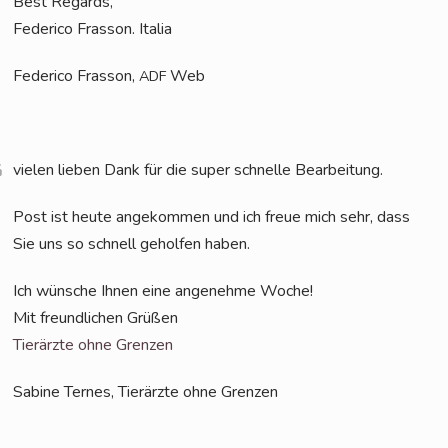
Best Regards,
Feder­i­co Fras­son. Italia
Feder­i­co Fras­son,
Web
ADF
vie­len lie­ben Dank für die super schnel­le Bearbeitung.
Post ist heu­te ange­kom­men und ich freue mich sehr, dass
Sie uns so schnell gehol­fen haben.
Ich wün­sche Ihnen eine ange­neh­me Woche!
Mit freund­li­chen Grüßen
Tier­ärz­te ohne Grenzen
Sabi­ne Ter­nes, Tier­ärz­te ohne Grenzen