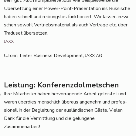
sehr gut. Auch kom­pli­zierte Jobs wie bei­spiel­weise die
Über­set­zung einer Power-Point-Prä­sen­ta­ti­on ins Rus­si­sche
haben schnell und rei­bungs­los funk­tio­niert. Wir las­sen inzwi­
schen sowohl Ver­triebs­ma­te­rial als auch Ver­träge etc. über
Tra­du­set übersetzen.
JAXX
C.Tonn, Lei­ter Busi­ness Deve­lop­ment,
JAXX
AG
Leistung: Konferenzdolmetschen
Ihre Mit­ar­bei­ter haben her­vor­ra­gen­de Arbeit geleis­tet und
waren über­dies mensch­lich über­aus ange­nehm und pro­fes­
sio­nell in der Beglei­tung der aus­län­di­schen Gäs­te. Vie­len
Dank für die Ver­mitt­lung und die gelun­ge­ne
Zusammenarbeit!