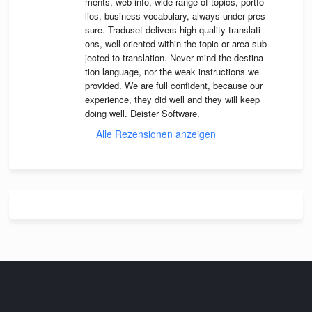
ments, web info, wide range of topics, port­fo­
lios, busi­ness voca­bu­lary, always under pres­
sure. Tra­du­set deli­vers high qua­lity trans­la­ti­
ons, well ori­en­ted wit­hin the topic or area sub­
jec­ted to trans­la­tion. Never mind the desti­na­
tion lan­guage, nor the weak instruc­tions we 
pro­vi­ded. We are full con­fi­dent, because our 
expe­ri­ence, they did well and they will keep 
doing well. Deis­ter Software.
Alle Rezensionen anzeigen