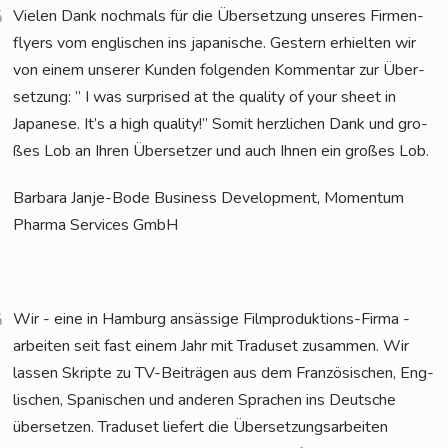
Vie­len Dank noch­mals für die Über­set­zung unse­res Fir­men­
fly­ers vom eng­li­schen ins japa­ni­sche. Ges­tern erhiel­ten wir
von einem unse­rer Kun­den fol­gen­den Kom­men­tar zur Über­
set­zung: ” I was sur­pri­sed at the qua­li­ty of your sheet in
Japa­ne­se. It’s a high qua­li­ty!” Somit herz­li­chen Dank und gro­
ßes Lob an Ihren Über­set­zer und auch Ihnen ein gro­ßes Lob.
Bar­ba­ra Jan­je-Bode Busi­ness Deve­lo­p­ment, Momen­tum
Phar­ma Ser­vices GmbH
Wir - eine in Ham­burg ansäs­si­ge Film­pro­duk­ti­ons-Fir­ma -
arbei­ten seit fast einem Jahr mit Tra­du­set zusam­men. Wir
las­sen Skrip­te zu TV-Bei­trä­gen aus dem Fran­zö­si­schen, Eng­
li­schen, Spa­ni­schen und ande­ren Spra­chen ins Deut­sche
über­set­zen. Tra­du­set lie­fert die Über­set­zungs­ar­bei­ten