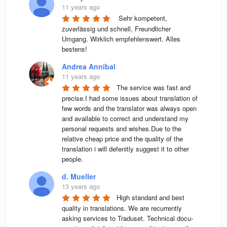
11 years ago
 Sehr kompetent, 
zuverlässig und schnell. Freundlicher 
Umgang. Wirklich empfehlenswert. Alles 
bestens! 
Andrea Annibal
11 years ago
The service was fast and 
precise.I had some issues about translation of 
few words and the translator was always open 
and available to correct and understand my 
personal requests and wishes.Due to the 
relative cheap price and the quality of the 
translation i will defenitly suggest it to other 
people.
d. Mueller
13 years ago
High stan­dard and best 
qua­lity in trans­la­ti­ons. We are recur­rently 
asking ser­vices to Tra­du­set. Tech­ni­cal docu­