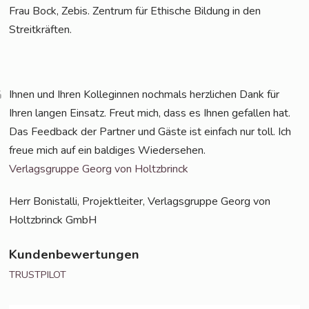
Frau Bock, Zebis. Zen­trum für Ethi­sche Bil­dung in den
Streitkräften.
Ihnen und Ihren Kol­le­gin­nen noch­mals herz­li­chen Dank für
Ihren lan­gen Ein­satz. Freut mich, dass es Ihnen gefal­len hat.
Das Feed­back der Part­ner und Gäs­te ist ein­fach nur toll. Ich
freue mich auf ein bal­di­ges Wiedersehen.
Ver­lags­grup­pe Georg von Holtzbrinck
Herr Bonis­tal­li, Pro­jekt­lei­ter, Ver­lags­grup­pe Georg von
Holtz­brinck GmbH
Kundenbewertungen
TRUSTPILOT