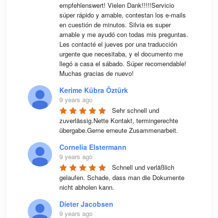
empfehlenswert! Vielen Dank!!!!!Servicio 
súper rápido y amable, contestan los e-mails 
en cuestión de minutos. Silvia es super 
amable y me ayudó con todas mis preguntas. 
Les contacté el jueves por una traducción 
urgente que necesitaba, y el documento me 
llegó a casa el sábado. Súper recomendable! 
Muchas gracias de nuevo!
Kerime Kübra Öztürk
9 years ago
Sehr schnell und 
zuverlässig.Nette Kontakt, termingerechte 
übergabe.Gerne erneute Zusammenarbeit.
Cornelia Elstermann
9 years ago
Schnell und verläßlich 
gelaufen. Schade, dass man die Dokumente 
nicht abholen kann.
Dieter Jacobsen
9 years ago