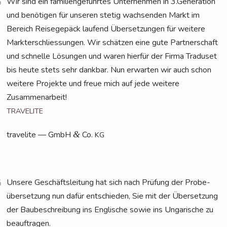
Wir sind ein fami­li­en­ge­führ­tes Unter­neh­men in 3.Generation
und benö­ti­gen für unse­ren ste­tig wach­sen­den Markt im
Bereich Rei­se­ge­päck lau­fend Über­set­zun­gen für wei­tere
Markt­er­schlies­sun­gen. Wir schät­zen eine gute Part­ner­schaft
und schnel­le Lösun­gen und waren hier­für der Fir­ma Tra­du­set
bis heu­te stets sehr dank­bar. Nun erwar­ten wir auch schon
wei­tere Pro­jekte und freue mich auf jede wei­tere
Zusammenarbeit!
TRAVELITE
tra­ve­lite — GmbH
&
Co.
KG
Unse­re Geschäfts­lei­tung hat sich nach Prü­fung der Pro­be­
über­set­zung nun dafür ent­schie­den, Sie mit der Über­set­zung
der Bau­be­schrei­bung ins Eng­li­sche sowie ins Unga­ri­sche zu
beauftragen.