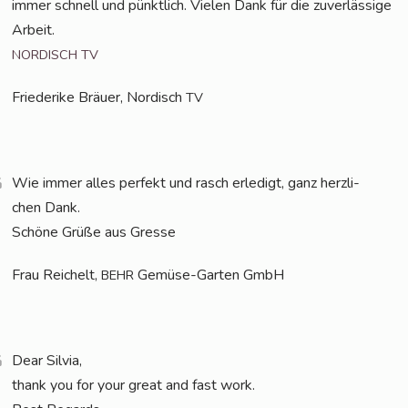
immer schnell und pünkt­lich. Vie­len Dank für die zuver­läs­si­ge
Arbeit.
NORDISCH
TV
Frie­de­ri­ke Bräu­er, Nor­disch
TV
Wie immer alles per­fekt und rasch erle­digt, ganz herz­li­
chen Dank.
Schö­ne Grü­ße aus Gresse
Frau Rei­chelt,
Gemü­se-Gar­ten GmbH
BEHR
Dear Sil­via,
thank you for your gre­at and fast work.