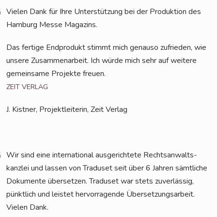
Vie­len Dank für Ihre Unter­stüt­zung bei der Pro­duk­ti­on des
Ham­burg Mes­se Magazins.
Das fer­ti­ge End­pro­dukt stimmt mich genau­so zufrie­den, wie
unse­re Zusam­men­ar­beit. Ich wür­de mich sehr auf wei­te­re
gemein­sa­me Pro­jek­te freuen.
ZEIT
VERLAG
J. Kist­ner, Pro­jekt­lei­te­rin, Zeit Verlag
Wir sind eine inter­na­tio­nal aus­ge­rich­te­te Rechts­an­walts­
kanz­lei und las­sen von Tra­du­set seit über 6 Jah­ren sämt­li­che
Doku­men­te über­set­zen. Tra­du­set war stets zuver­läs­sig,
pünkt­lich und leis­tet her­vor­ra­gen­de Über­set­zungs­ar­beit.
Vie­len Dank.