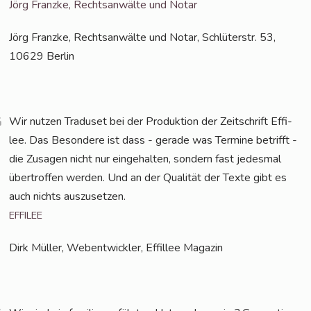
Jörg Franz­ke, Rechts­an­wäl­te und Notar
Jörg Franz­ke, Rechts­an­wäl­te und Notar, Schlü­ter­str. 53,
10629 Berlin
Wir nut­zen Tra­du­set bei der Pro­duk­ti­on der Zeit­schrift Effi­
lee. Das Beson­de­re ist dass - gera­de was Ter­mi­ne betrifft -
die Zusa­gen nicht nur ein­ge­hal­ten, son­dern fast jedes­mal
über­trof­fen wer­den. Und an der Qua­li­tät der Tex­te gibt es
auch nichts auszusetzen.
EFFILEE
Dirk Mül­ler, Web­ent­wick­ler, Effil­lee Magazin