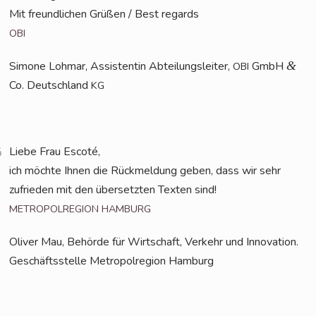
Mit freund­li­chen Grü­ßen / Best regards
OBI
Simo­ne Loh­mar, Assis­ten­tin Abtei­lungs­lei­ter,
GmbH
&
OBI
Co. Deutsch­land
KG
Lie­be Frau Escoté,
ich möch­te Ihnen die Rück­mel­dung geben, dass wir sehr
zufrie­den mit den über­setz­ten Tex­ten sind!
METROPOLREGION
HAMBURG
Oli­ver Mau, Behör­de für Wirt­schaft, Ver­kehr und Inno­va­ti­on.
Geschäfts­stel­le Metro­pol­re­gi­on Hamburg