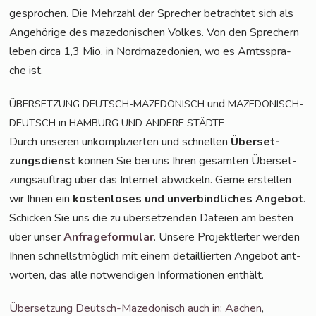
gespro­chen. Die Mehr­zahl der Spre­cher betrach­tet sich als
Ange­hö­ri­ge des maze­do­ni­schen Vol­kes. Von den Spre­chern
leben cir­ca 1,3 Mio. in Nord­ma­ze­do­ni­en, wo es Amts­spra­
che ist.
und
ÜBERSETZUNG
DEUTSCH-MAZEDONISCH
MAZEDONISCH-
in
DEUTSCH
HAMBURG
UND
ANDERE
STÄDTE
Durch unse­ren unkom­pli­zier­ten und schnel­len
Über­set­
zungs­dienst
kön­nen Sie bei uns Ihren gesam­ten Über­set­
zungs­auf­trag über das Inter­net abwi­ckeln. Ger­ne erstel­len
wir Ihnen ein
kos­ten­lo­ses und unver­bind­li­ches Ange­bot
.
Schi­cken Sie uns die zu über­set­zen­den Datei­en am bes­ten
über unser
Anfra­ge­for­mu­lar
. Unse­re Pro­jekt­lei­ter wer­den
Ihnen schnellst­mög­lich mit einem detail­lier­ten Ange­bot ant­
wor­ten, das alle not­wen­di­gen Infor­ma­tio­nen enthält.
Über­set­zung Deutsch-Maze­do­nisch auch in: Aachen
,