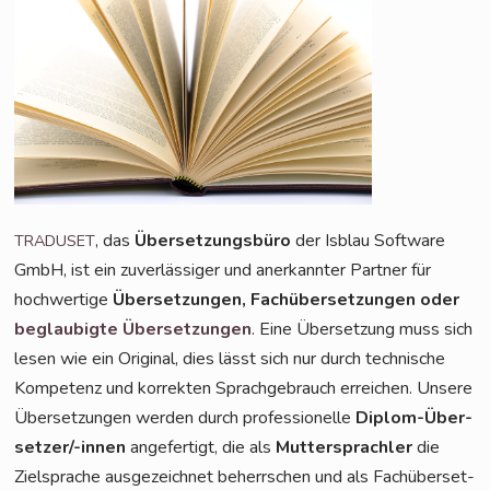
, das
Über­set­zungs­bü­ro
der Isblau Soft­ware
TRADUSET
GmbH, ist ein zuver­läs­si­ger und aner­kann­ter Part­ner für
hoch­wer­ti­ge
Über­set­zun­gen, Fach­über­set­zun­gen oder
beglau­big­te Über­set­zun­gen
. Eine Über­set­zung muss sich
lesen wie ein Ori­gi­nal, dies lässt sich nur durch tech­ni­sche
Kom­pe­tenz und kor­rek­ten Sprach­ge­brauch errei­chen. Unse­re
Über­set­zun­gen wer­den durch pro­fes­sio­nel­le
Diplom-Über­
set­zer/-innen
ange­fer­tigt, die als
Mut­ter­sprach­ler
die
Ziel­spra­che aus­ge­zeich­net beherr­schen und als Fach­über­set­