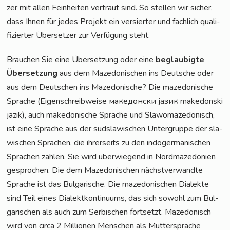
zer mit allen Fein­hei­ten ver­traut sind. So stel­len wir sicher,
dass Ihnen für jedes Pro­jekt ein ver­sier­ter und fach­lich qua­li­
fi­zier­ter Über­set­zer zur Ver­fü­gung steht.
Brau­chen Sie eine Über­set­zung oder eine
beglau­big­te
Über­set­zung
aus dem Maze­do­ni­schen ins Deut­sche oder
aus dem Deut­schen ins Maze­do­ni­sche? Die maze­do­ni­sche
Spra­che (Eigen­schreib­wei­se македонски јазик make­don­ski
jazik), auch make­do­ni­sche Spra­che und Sla­wo­ma­ze­do­nisch,
ist eine Spra­che aus der süd­sla­wi­schen Unter­grup­pe der sla­
wi­schen Spra­chen, die ihrer­seits zu den indo­ger­ma­ni­schen
Spra­chen zäh­len. Sie wird über­wie­gend in Nord­ma­ze­do­ni­en
gespro­chen. Die dem Maze­do­ni­schen nächst­ver­wand­te
Spra­che ist das Bul­ga­ri­sche. Die maze­do­ni­schen Dia­lek­te
sind Teil eines Dia­lekt­kon­ti­nu­ums, das sich sowohl zum Bul­
ga­ri­schen als auch zum Ser­bi­schen fort­setzt. Maze­do­nisch
wird von cir­ca 2 Mil­lio­nen Men­schen als Mut­ter­spra­che