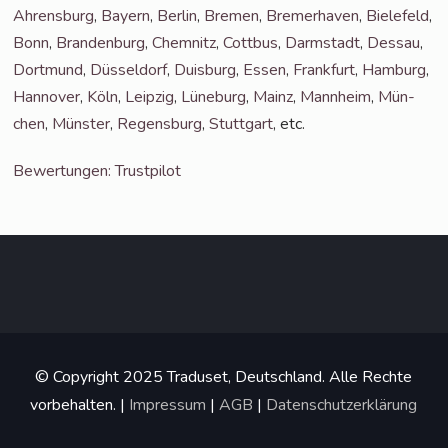
Ahrens­burg
,
Bay­ern
,
Ber­lin
,
Bre­men
,
Bre­mer­ha­ven
,
Bie­le­feld
,
Bonn
,
Bran­den­burg
,
Chem­nitz
,
Cott­bus
,
Darm­stadt
,
Des­sau
,
Dort­mund
,
Düs­sel­dorf
,
Duis­burg
,
Essen
,
Frank­furt
,
Ham­burg
,
Han­no­ver
,
Köln
,
Leip­zig
,
Lüne­burg
,
Mainz
,
Mann­heim
,
Mün­
chen
,
Müns­ter
,
Regens­burg
,
Stutt­gart
, etc.
Bewer­tun­gen: Trustpilot
© Copyright 2025 Traduset, Deutschland. Alle Rechte
vorbehalten. |
Impressum
|
AGB
|
Datenschutzerklärung