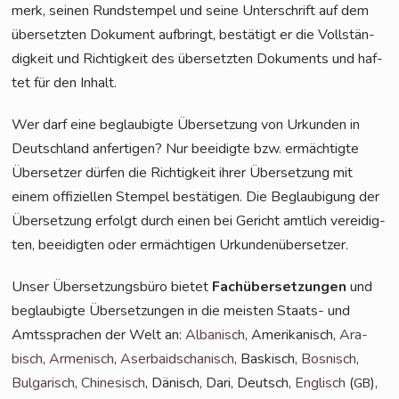
merk, sei­nen Rund­s­tem­pel und sei­ne Unter­schrift auf dem
über­setz­ten Doku­ment auf­bringt, bestä­tigt er die Voll­stän­
dig­keit und Rich­tig­keit des über­setz­ten Doku­ments und haf­
tet für den Inhalt.
Wer darf eine beglau­big­te Über­set­zung von Urkun­den in
Deutsch­land anfer­ti­gen? Nur beei­dig­te bzw. ermäch­tig­te
Über­set­zer dür­fen die Rich­tig­keit ihrer Über­set­zung mit
einem offi­zi­el­len Stem­pel bestä­ti­gen. Die Beglau­bi­gung der
Über­set­zung erfolgt durch einen bei Gericht amt­lich ver­ei­dig­
ten, beei­dig­ten oder ermäch­ti­gen Urkundenübersetzer.
Unser Über­set­zungs­bü­ro bie­tet
Fach­über­set­zun­gen
und
beglau­big­te Über­set­zun­gen in die meis­ten Staats- und
Amts­spra­chen der Welt an:
Alba­nisch
, Ame­ri­ka­nisch,
Ara­
bisch
,
Arme­nisch
,
Aser­bai­dscha­nisch
, Bas­kisch,
Bos­nisch
,
Bul­ga­risch
,
Chi­ne­sisch
, Dänisch, Dari, Deutsch,
Eng­lisch
(
),
GB