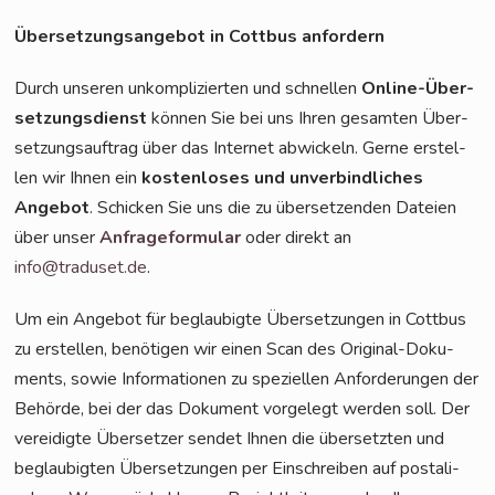
Über­set­zungs­an­ge­bot in Cott­bus anfordern
Durch unse­ren unkom­pli­zier­ten und schnel­len
Online-Über­
set­zungs­dienst
kön­nen Sie bei uns Ihren gesam­ten Über­
set­zungs­auf­trag über das Inter­net abwi­ckeln. Ger­ne erstel­
len wir Ihnen ein
kos­ten­lo­ses und unver­bind­li­ches
Ange­bot
. Schi­cken Sie uns die zu über­set­zen­den Datei­en
über unser
Anfra­ge­for­mu­lar
oder direkt an
info@traduset.de
.
Um ein Ange­bot für beglau­big­te Über­set­zun­gen in Cott­bus
zu erstel­len, benö­ti­gen wir einen Scan des Ori­gi­nal-Doku­
ments, sowie Infor­ma­tio­nen zu spe­zi­el­len Anfor­de­run­gen der
Behör­de, bei der das Doku­ment vor­ge­legt wer­den soll. Der
ver­ei­dig­te Über­set­zer sen­det Ihnen die über­setz­ten und
beglau­big­ten Über­set­zun­gen per Ein­schrei­ben auf pos­ta­li­