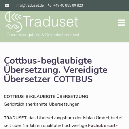
info@traduset.de
+49 40 855 09 823
Cottbus-beglaubigte
Übersetzung. Vereidigte
Übersetzer
COTTBUS
COTTBUS-BEGLAUBIGTE
ÜBERSETZUNG
Gericht­lich aner­kann­te Übersetzungen
, das Über­set­zungs­bü­ro der Isblau GmbH, bie­tet
TRADUSET
seit über 15 Jah­ren qua­li­ta­tiv hoch­wer­ti­ge
Fach­über­set­