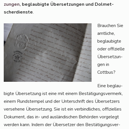
zun­gen
, beglau­big­te Über­set­zun­gen und Dol­met­
scher­diens­te
.
Brau­chen Sie
amt­li­che,
beglau­big­te
oder offi­zi­el­le
Über­set­zun­
gen in
Cottbus?
Eine beglau­
big­te Über­set­zung ist eine mit einem Bestä­ti­gungs­ver­merk,
einem Rund­s­tem­pel und der Unter­schrift des Über­set­zers
ver­se­he­ne Über­set­zung. Sie ist ein ver­bind­li­ches, offi­zi­el­les
Doku­ment, das in- und aus­län­di­schen Behör­den vor­ge­legt
wer­den kann. Indem der Über­set­zer den Bestä­ti­gungs­ver­