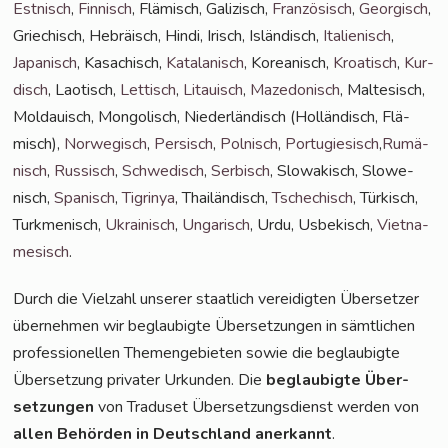
Est­nisch
,
Fin­nisch
, Flä­misch, Gali­zisch,
Fran­zö­sisch
,
Geor­gisch
,
Grie­chisch, Hebrä­isch, Hin­di, Irisch, Islän­disch,
Ita­lie­nisch
,
Japa­nisch
, Kasa­chisch,
Kata­la­nisch
, Korea­nisch,
Kroa­tisch
,
Kur­
disch
, Lao­tisch,
Let­tisch
,
Litau­isch
,
Maze­do­nisch
, Mal­te­sisch,
Mol­dauisch, Mon­go­lisch, Nie­der­län­disch (Hol­län­disch, Flä­
misch),
Nor­we­gisch
,
Per­sisch
,
Pol­nisch
,
Por­tu­gie­sisch
,
Rumä­
nisch
,
Rus­sisch
,
Schwe­disch
,
Ser­bisch
, Slo­wa­kisch, Slo­we­
nisch,
Spa­nisch
,
Tig­ri­nya
, Thai­län­disch,
Tsche­chisch
, Tür­kisch,
Turk­me­ni­sch,
Ukrai­nisch
,
Unga­risch
, Urdu, Usbe­kisch,
Viet­na­
me­sisch
.
Durch die Viel­zahl unse­rer staat­lich ver­ei­dig­ten Über­set­zer
über­neh­men wir beglau­big­te Über­set­zun­gen in sämt­li­chen
pro­fes­sio­nel­len The­men­ge­bie­ten sowie die beglau­big­te
Über­set­zung pri­va­ter Urkun­den. Die
beglau­big­te Über­
set­zun­gen
von Tra­du­set Über­set­zungs­dienst wer­den von
allen Behör­den in Deutsch­land aner­kannt
.