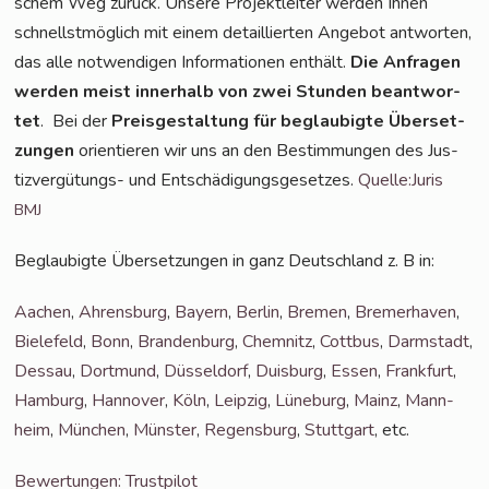
schem Weg zurück. Unse­re Pro­jekt­lei­ter wer­den Ihnen
schnellst­mög­lich mit einem detail­lier­ten Ange­bot ant­wor­ten,
das alle not­wen­di­gen Infor­ma­tio­nen ent­hält.
Die Anfra­gen
wer­den meist inner­halb von zwei Stun­den beant­wor­
tet
. Bei der
Preis­ge­stal­tung für beglau­big­te Über­set­
zun­gen
ori­en­tie­ren wir uns an den Bestim­mun­gen des Jus­
tiz­ver­gü­tungs- und Ent­schä­di­gungs­ge­set­zes.
Quelle:Juris
BMJ
Beglau­big­te Über­set­zun­gen in ganz Deutsch­land z. B in:
Aachen
,
Ahrens­burg
,
Bay­ern
,
Ber­lin
,
Bre­men
,
Bre­mer­ha­ven
,
Bie­le­feld
,
Bonn
,
Bran­den­burg
,
Chem­nitz
,
Cott­bus
,
Darm­stadt
,
Des­sau
,
Dort­mund
,
Düs­sel­dorf
,
Duis­burg
,
Essen
,
Frank­furt
,
Ham­burg
,
Han­no­ver
,
Köln
,
Leip­zig
,
Lüne­burg
,
Mainz
,
Mann­
heim
,
Mün­chen
,
Müns­ter
,
Regens­burg
,
Stutt­gart
, etc.
Bewer­tun­gen: Trustpilot