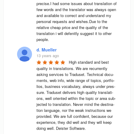
precise.I had some issues about translation of 
few words and the translator was always open 
and available to correct and understand my 
personal requests and wishes.Due to the 
relative cheap price and the quality of the 
translation i will defenitly suggest it to other 
people.
d. Mueller
13 years ago
High stan­dard and best 
qua­lity in trans­la­ti­ons. We are recur­rently 
asking ser­vices to Tra­du­set. Tech­ni­cal docu­
ments, web info, wide range of topics, port­fo­
lios, busi­ness voca­bu­lary, always under pres­
sure. Tra­du­set deli­vers high qua­lity trans­la­ti­
ons, well ori­en­ted wit­hin the topic or area sub­
jec­ted to trans­la­tion. Never mind the desti­na­
tion lan­guage, nor the weak instruc­tions we 
pro­vi­ded. We are full con­fi­dent, because our 
expe­ri­ence, they did well and they will keep 
doing well. Deis­ter Software.