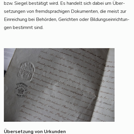
bzw. Sie­gel bestä­tigt wird. Es han­delt sich dabei um Über­
set­zun­gen von fremd­spra­chi­gen Doku­men­ten, die meist zur
Ein­rei­chung bei Behör­den, Gerich­ten oder Bil­dungs­ein­rich­tun­
gen bestimmt sind.
Über­set­zung von Urkunden