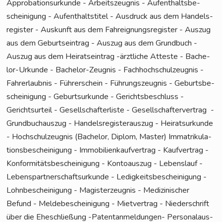
Appro­ba­ti­ons­ur­kun­de - Arbeits­zeug­nis - Auf­ent­halts­be­
schei­ni­gung - Auf­ent­halts­ti­tel - Aus­druck aus dem Han­dels­
re­gis­ter - Aus­kunft aus dem Fahr­eig­nungs­re­gis­ter - Aus­zug
aus dem Geburts­ein­trag - Aus­zug aus dem Grund­buch -
Aus­zug aus dem Hei­rats­ein­trag -ärzt­li­che Attes­te - Bache­
lor-Urkun­de - Bache­lor-Zeug­nis - Fach­hoch­schul­zeug­nis -
Fahr­erlaub­nis - Füh­rer­schein - Füh­rungs­zeug­nis - Geburts­be­
schei­ni­gung - Geburts­ur­kun­de - Gerichts­be­schluss -
Gerichts­ur­teil - Gesell­schaft­er­lis­te - Gesell­schaf­ter­ver­trag -
Grund­buch­aus­zug - Han­dels­re­gis­ter­aus­zug - Hei­rats­ur­kun­de
- Hoch­schul­zeug­nis (Bache­lor, Diplom, Mas­ter) Imma­tri­ku­la­
ti­ons­be­schei­ni­gung - Immo­bi­li­en­kauf­ver­trag - Kauf­ver­trag -
Kon­for­mi­täts­be­schei­ni­gung - Kon­to­aus­zug - Lebens­lauf -
Lebens­part­ner­schafts­ur­kun­de - Ledig­keits­be­schei­ni­gung -
Lohn­be­schei­ni­gung - Magis­ter­zeug­nis - Medi­zi­ni­scher
Befund - Mel­de­be­schei­ni­gung - Miet­ver­trag - Nie­der­schrift
über die Ehe­schlie­ßung -Patent­an­mel­dun­gen- Per­so­nal­aus­