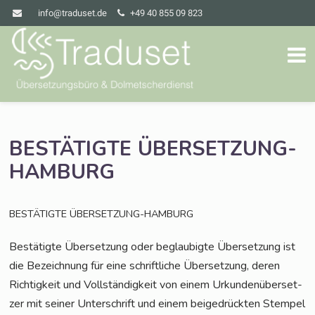
info@traduset.de
+49 40 855 09 823
BESTÄTIGTE
ÜBERSETZUNG-
HAMBURG
BESTÄTIGTE
ÜBERSETZUNG-HAMBURG
Bestä­tig­te Über­set­zung oder beglau­big­te Über­set­zung ist
die Bezeich­nung für eine schrift­li­che Über­set­zung, deren
Rich­tig­keit und Voll­stän­dig­keit von einem Urkun­den­über­set­
zer mit sei­ner Unter­schrift und einem bei­gedrück­ten Stem­pel