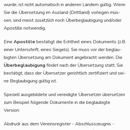
wur­de, ist nicht auto­ma­tisch in ande­ren Län­dern gül­tig. Wenn
Sie die Über­set­zung im Aus­land (Dritt­land) vor­le­gen müs­
sen, sind meist zusätz­lich noch Über­be­glau­bi­gung und/oder
Apos­til­le notwendig.
Eine
Apos­til­le
bestä­tigt die Echt­heit eines Doku­ments (z.B.
einer Unter­schrift, eines Sie­gels). Sie muss vor der beglau­
big­ten Über­set­zung am Doku­ment ange­bracht wer­den. Die
Über­be­glau­bi­gung
fin­det nach der Über­set­zung statt. Sie
bestä­tigt, dass der Über­set­zer gericht­lich zer­ti­fi­ziert und sei­
ne Beglau­bi­gung gül­tig ist.
Spe­zi­ell aus­ge­bil­de­te und ver­ei­dig­te Über­set­zer über­set­zen
zum Bei­spiel fol­gen­de Doku­men­te in die beglau­big­te
Version:
Abdruck aus dem Ver­eins­re­gis­ter - Abschluss­zeug­nis -