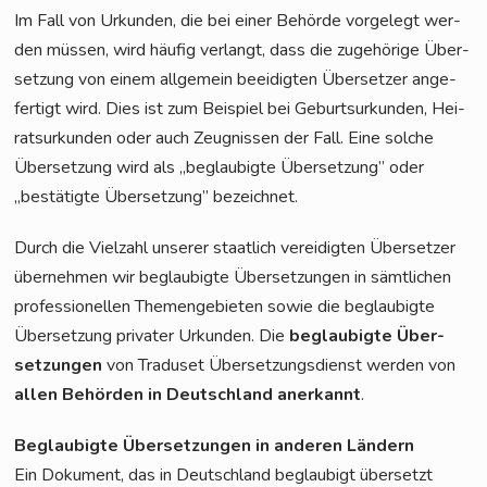
Im Fall von Urkun­den, die bei einer Behör­de vor­ge­legt wer­
den müs­sen, wird häu­fig ver­langt, dass die zuge­hö­ri­ge Über­
set­zung von einem all­ge­mein beei­dig­ten Über­set­zer ange­
fer­tigt wird. Dies ist zum Bei­spiel bei Geburts­ur­kun­den, Hei­
rats­ur­kun­den oder auch Zeug­nis­sen der Fall. Eine sol­che
Über­set­zung wird als „beglau­big­te Über­set­zung” oder
„bestä­tig­te Über­set­zung” bezeichnet.
Durch die Viel­zahl unse­rer staat­lich ver­ei­dig­ten Über­set­zer
über­neh­men wir beglau­big­te Über­set­zun­gen in sämt­li­chen
pro­fes­sio­nel­len The­men­ge­bie­ten sowie die beglau­big­te
Über­set­zung pri­va­ter Urkun­den. Die
beglau­big­te Über­
set­zun­gen
von Tra­du­set Über­set­zungs­dienst wer­den von
allen Behör­den in Deutsch­land aner­kannt
.
Beglau­big­te Über­set­zun­gen in ande­ren Ländern
Ein Doku­ment, das in Deutsch­land beglau­bigt über­setzt