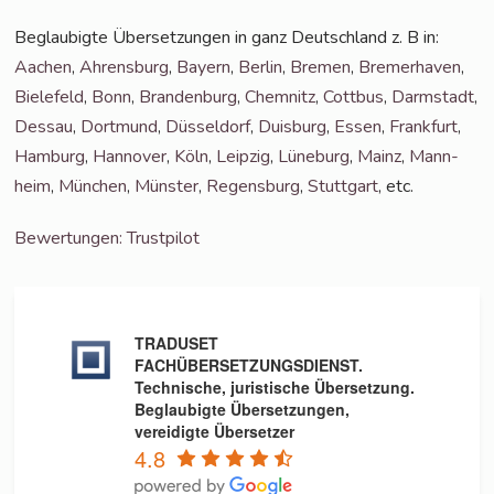
Beglau­big­te Über­set­zun­gen in ganz Deutsch­land z. B in:
Aachen
,
Ahrens­burg
,
Bay­ern
,
Ber­lin
,
Bre­men
,
Bre­mer­ha­ven
,
Bie­le­feld
,
Bonn
,
Bran­den­burg
,
Chem­nitz
,
Cott­bus
,
Darm­stadt
,
Des­sau
,
Dort­mund
,
Düs­sel­dorf
,
Duis­burg
,
Essen
,
Frank­furt
,
Ham­burg
,
Han­no­ver
,
Köln
,
Leip­zig
,
Lüne­burg
,
Mainz
,
Mann­
heim
,
Mün­chen
,
Müns­ter
,
Regens­burg
,
Stutt­gart
, etc.
Bewer­tun­gen: Trustpilot
TRADUSET
FACHÜBERSETZUNGSDIENST.
Technische, juristische Übersetzung.
Beglaubigte Übersetzungen,
vereidigte Übersetzer
4.8