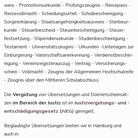
weis - Pro­mo­ti­ons­ur­kun­de - Prü­fungs­zeug­nis - Rei­se­pass -
Rei­se­voll­macht - Schei­dungs­ur­teil - Schul­be­schei­ni­gung -
Sor­ge­er­klä­rung - Staats­an­ge­hö­rig­keits­aus­weis - Ster­be­ur­
kun­de - Steu­er­be­scheid - Steu­er­be­schei­ni­gung - Steu­er­
fest­set­zung - Sti­pen­di­en­ur­kun­de - Stu­di­en­be­schei­ni­gung -
Tes­ta­ment - Uni­ver­si­täts­zeug­nis - Urkun­den -Unter­la­gen zur
Ein­bür­ge­rung- Vater­schafts­an­er­ken­nung - Ver­dienst­be­schei­
ni­gung - Ver­eins­re­gis­ter­aus­zug - Ver­trag - Ver­si­che­rungs­
schein - Voll­macht - Zeug­nis der All­ge­mei­nen Hoch­schul­rei­fe
- Zeug­nis über den Mitt­le­ren Schulabschluss.
Die
Ver­gü­tung
von Über­set­zun­gen und Dol­met­schein­sät­
zen
im Bereich der Jus­tiz
ist im
Jus­tiz­ver­gü­tungs- und -
ent­schä­di­gungs­ge­setz (
)
geregelt.
JVEG
Beglau­big­te Über­set­zun­gen bie­ten wir in Ham­burg und
auch in: