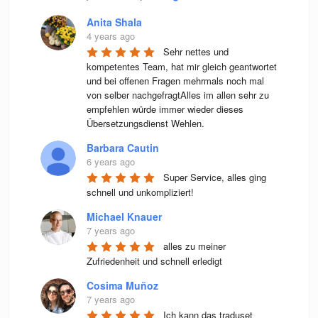
Anita Shala
4 years ago
Sehr nettes und 
kompetentes Team, hat mir gleich geantwortet 
und bei offenen Fragen mehrmals noch mal 
von selber nachgefragtAlles im allen sehr zu 
empfehlen würde immer wieder dieses 
Übersetzungsdienst Wehlen.
Barbara Cautin
6 years ago
Super Service, alles ging 
schnell und unkompliziert!
Michael Knauer
7 years ago
alles zu meiner 
Zufriedenheit und schnell erledigt
Cosima Muñoz
7 years ago
Ich kann das traduset 