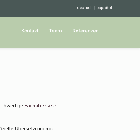
deutsch
español
Kontakt
Team
Referenzen
och­wer­ti­ge
Fach­über­set­
i­zi­el­le Über­set­zun­gen in