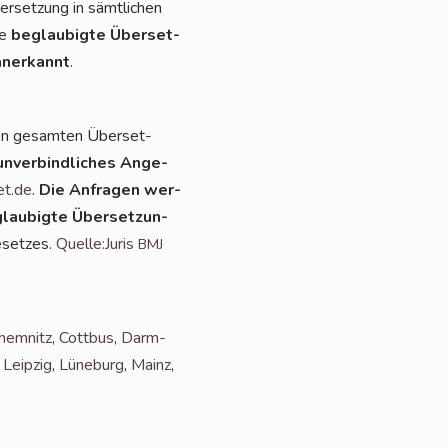
er­set­zung in sämt­li­chen
ie
beglau­big­te Über­set­
aner­kannt
.
en gesam­ten Über­set­
unver­bind­li­ches Ange­
et.de
.
Die Anfra­gen wer­
lau­big­te Über­set­zun­
­set­zes.
Quelle:Juris
BMJ
hem­nitz
,
Cott­bus
,
Darm­
,
Leip­zig
,
Lüne­burg
,
Mainz
,