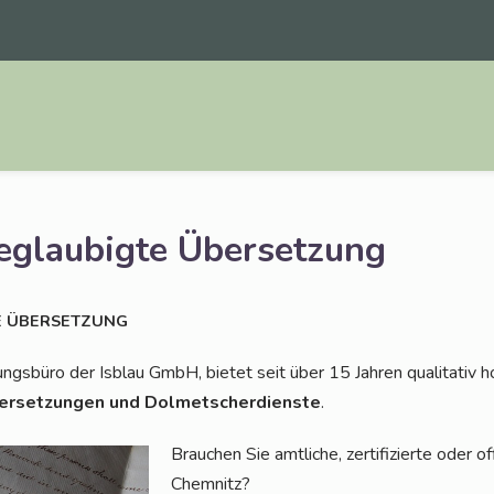
eglaubigte Übersetzung
E
ÜBERSETZUNG
ngs­bü­ro der Isblau GmbH, bie­tet seit über 15 Jah­ren qua­li­ta­tiv h
er­set­zun­gen und Dol­met­scher­diens­te
.
Brau­chen Sie amt­li­che, zer­ti­fi­zier­te oder off
Chemnitz?