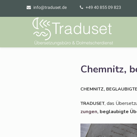
info@traduset.de
+49 40 855 09 823
Chemnitz, b
,
CHEMNITZ
BEGLAUBIGT
, das Über­set­zu
TRADUSET
zun­gen
, beglau­big­te Üb