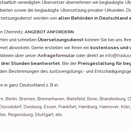
staat­lich ver­ei­dig­ten Über­set­zer über­neh­men wir beglau­big­te Üb
e­bie­ten sowie die beglau­big­te Über­set­zung pri­va­ter Urkun­den. D
­set­zungs­dienst wer­den von
allen Behör­den in Deutsch­land 
in Chem­nitz.
ANGEBOT
ANFORDERN
r­ten und schnel­len
Über­set­zungs­dienst
kön­nen Sie bei uns Ihr
r­net abwi­ckeln. Ger­ne erstel­len wir Ihnen ein
kos­ten­lo­ses und 
 Datei­en über unser
Anfra­ge­for­mu­lar
oder direkt an
info@tradus
 drei Stun­den beant­wor­tet
. Bei der
Preis­ge­stal­tung für beg
n den Bestim­mun­gen des Jus­tiz­ver­gü­tungs- und Ent­schä­di­gungs­ge
en in ganz Deutsch­land z. B in:
rn
,
Ber­lin
,
Bre­men
,
Bre­mer­ha­ven
,
Bie­le­feld
,
Bonn
,
Bran­den­burg
,
C
Düs­sel­dorf
,
Duis­burg
,
Essen
,
Frank­furt
,
Ham­burg
,
Han­no­ver
,
Köln
ter
,
Regens­burg
,
Stutt­gart
, etc.