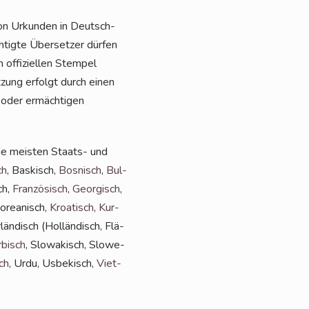
von Urkun­den in Deutsch­
­tig­te Über­set­zer dür­fen
offi­zi­el­len Stem­pel
t­zung erfolgt durch einen
n oder ermäch­ti­gen
die meis­ten Staats- und
ch
, Bas­kisch,
Bos­nisch
,
Bul­
ch,
Fran­zö­sisch
,
Geor­gisch
,
Korea­nisch,
Kroa­tisch
,
Kur­
län­disch (Hol­län­disch, Flä­
­bisch
, Slo­wa­kisch, Slo­we­
ch
, Urdu, Usbe­kisch,
Viet­