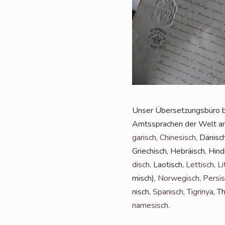
Unser Über­set­zungs­bü­ro b
Amts­spra­chen der Welt a
ga­risch
,
Chi­ne­sisch
, Dänisc
Grie­chisch, Hebrä­isch, Hin­di
disch
, Lao­tisch,
Let­tisch
,
Li
misch),
Nor­we­gisch
,
Per­si
nisch,
Spa­nisch
,
Tig­ri­nya
, Th
na­me­sisch
.