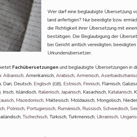
Wer darf eine beglau­big­te Über­set­zung 
land anfer­ti­gen? Nur beei­dig­te bzw. ermäch
die Rich­tig­keit ihrer Über­set­zung mit einem 
bestä­ti­gen. Die Beglau­bi­gung der Über­se
bei Gericht amt­lich ver­ei­dig­ten, beei­dig­te
Urkundenübersetzer.
ie­tet
Fach­über­set­zun­gen
und beglau­big­te Über­set­zun­gen in 
n:
Alba­nisch
, Ame­ri­ka­nisch,
Ara­bisch
,
Arme­nisch
,
Aser­bai­dscha­nis
h, Dari, Deutsch,
Eng­lisch
(
),
Est­nisch
,
Fin­nisch
, Flä­misch, Gali­zis
GB
, Irisch, Islän­disch,
Ita­lie­nisch
,
Japa­nisch
, Kasa­chisch,
Kata­la­nisch
, 
tau­isch
,
Maze­do­nisch
, Mal­te­sisch, Mol­dauisch, Mon­go­lisch, Nie­der­
sch
,
Pol­nisch
,
Por­tu­gie­sisch
,
Rumä­nisch
,
Rus­sisch
,
Schwe­disch
,
Ser
ai­län­disch,
Tsche­chisch
, Tür­kisch, Turk­me­ni­sch,
Ukrai­nisch
,
Unga­ris