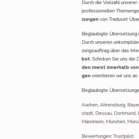
Durch die Viel­zahl unse­rer 
pro­fes­sio­nel­len The­men­g
zun­gen
von Tra­du­set Über
Beglau­big­te Über­set­zung 
Durch unse­ren unkom­pli­zie
zungs­auf­trag über das Inte
bot
. Schi­cken Sie uns die
den meist inner­halb von
gen
ori­en­tie­ren wir uns a
Beglau­big­te Über­set­zun­g
Aachen
,
Ahrens­burg
,
Bay­e
stadt
,
Des­sau
,
Dort­mund
,
Mann­heim
,
Mün­chen
,
Müns­
Bewer­tun­gen: Trustpilot