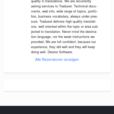
qua­lity in trans­la­ti­ons. We are recur­rently 
asking ser­vices to Tra­du­set. Tech­ni­cal docu­
ments, web info, wide range of topics, port­fo­
lios, busi­ness voca­bu­lary, always under pres­
sure. Tra­du­set deli­vers high qua­lity trans­la­ti­
ons, well ori­en­ted wit­hin the topic or area sub­
jec­ted to trans­la­tion. Never mind the desti­na­
tion lan­guage, nor the weak instruc­tions we 
pro­vi­ded. We are full con­fi­dent, because our 
expe­ri­ence, they did well and they will keep 
doing well. Deis­ter Software.
Alle Rezensionen anzeigen