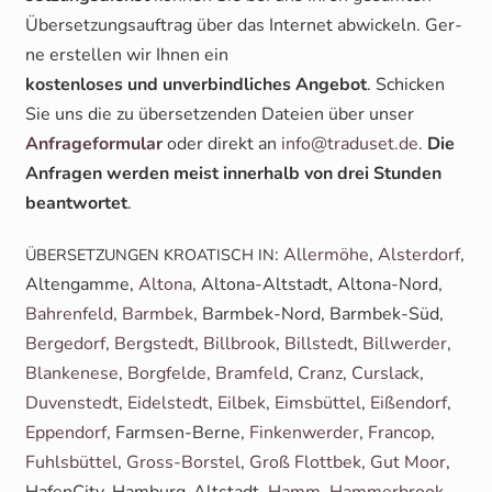
Über­set­zungs­auf­trag über das Inter­net abwi­ckeln. Ger­
ne erstel­len wir Ihnen ein
kos­ten­lo­ses und unver­bind­li­ches Ange­bot
. Schi­cken
Sie uns die zu über­set­zen­den Datei­en über unser
Anfra­ge­for­mu­lar
oder direkt an
info@traduset.de
.
Die
Anfra­gen wer­den meist inner­halb von drei Stun­den
beant­wor­tet
.
:
Aller­mö­he
,
Als­ter­dorf
,
ÜBERSETZUNGEN
KROATISCH
IN
Alten­gam­me,
Alto­na
, Alto­na-Alt­stadt, Alto­na-Nord,
Bah­ren­feld
,
Barm­bek
, Barm­bek-Nord, Barm­bek-Süd,
Ber­ge­dorf
,
Berg­stedt
,
Bill­brook
,
Bill­stedt
,
Bill­wer­der
,
Blan­ke­ne­se
,
Borg­fel­de
,
Bramfeld
,
Cranz
,
Curs­lack
,
Duven­stedt
,
Eidel­stedt
,
Eil­bek
,
Eims­büt­tel
,
Eißen­dorf
,
Eppen­dorf
, Farm­sen-Ber­ne,
Fin­ken­wer­der
,
Fran­cop
,
Fuhls­büt­tel
,
Gross-Bors­tel
,
Groß Flott­bek
,
Gut Moor
,
Hafen­Ci­ty, Ham­burg-Alt­stadt,
Hamm
,
Ham­mer­brook
,