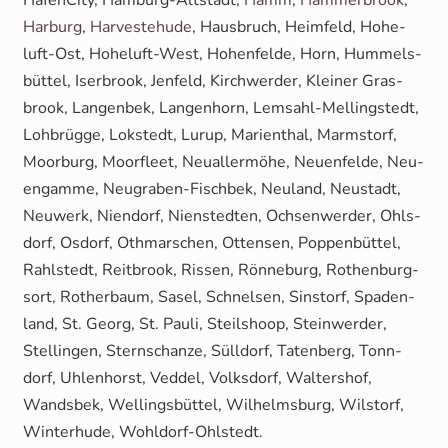
Har­burg
,
Har­ve­ste­hu­de
, Haus­bruch, Heim­feld, Hohe­
luft-Ost, Hohe­luft-West, Hohen­fel­de, Horn, Hum­mels­
büt­tel, Iser­brook, Jen­feld, Kirch­wer­der, Klei­ner Gras­
brook, Lan­gen­bek, Lan­gen­horn, Lem­sahl-Mel­ling­s­tedt,
Loh­brüg­ge, Lok­stedt, Lurup, Mari­en­thal, Marmstorf,
Moor­burg, Moor­fleet, Neu­al­ler­mö­he, Neu­en­fel­de, Neu­
en­gam­me, Neu­gra­ben-Fisch­bek, Neu­land, Neu­stadt,
Neu­werk, Nien­dorf, Nien­sted­ten, Och­sen­wer­der, Ohls­
dorf, Osdorf, Oth­mar­schen, Otten­sen, Pop­pen­büt­tel,
Rahl­stedt, Reit­brook, Ris­sen, Rön­ne­burg, Rothen­burg­
sort, Rother­baum, Sasel, Schnel­sen, Sinstorf, Spa­den­
land, St. Georg, St. Pau­li, Steil­shoop, Stein­wer­der,
Stel­lin­gen, Stern­schan­ze, Süll­dorf, Taten­berg, Tonn­
dorf, Uhlen­horst, Ved­del, Volks­dorf, Wal­ters­hof,
Wands­bek, Wel­lings­büt­tel, Wil­helms­burg, Wilstorf,
Win­ter­hu­de, Wohldorf-Ohlstedt.