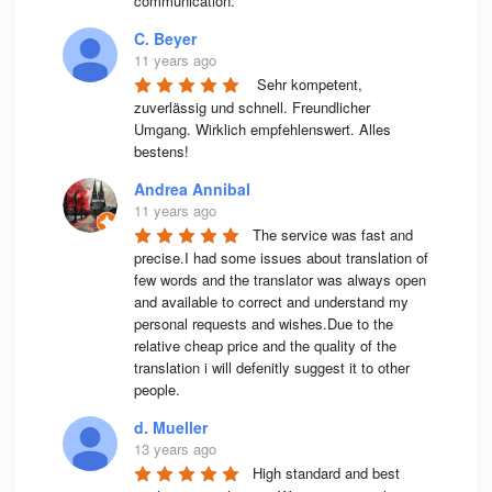
communication.
C. Beyer
11 years ago
 Sehr kompetent, 
zuverlässig und schnell. Freundlicher 
Umgang. Wirklich empfehlenswert. Alles 
bestens! 
Andrea Annibal
11 years ago
The service was fast and 
precise.I had some issues about translation of 
few words and the translator was always open 
and available to correct and understand my 
personal requests and wishes.Due to the 
relative cheap price and the quality of the 
translation i will defenitly suggest it to other 
people.
d. Mueller
13 years ago
High stan­dard and best 