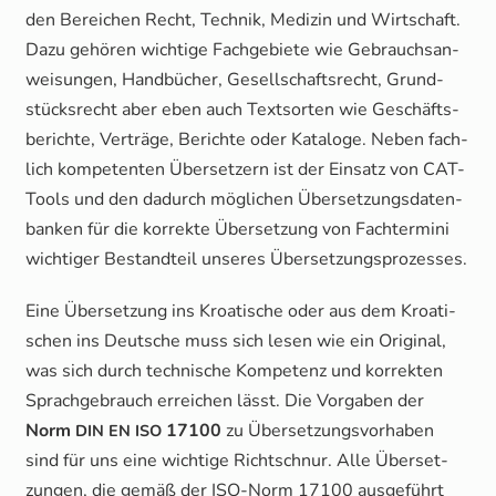
den Berei­chen Recht, Tech­nik, Medi­zin und Wirt­schaft.
Dazu gehö­ren wich­ti­ge Fach­ge­bie­te wie Gebrauchs­an­
wei­sun­gen, Hand­bü­cher, Gesell­schafts­recht, Grund­
stücks­recht aber eben auch Text­sor­ten wie Geschäfts­
be­rich­te, Ver­trä­ge, Berich­te oder Kata­lo­ge. Neben fach­
lich kom­pe­ten­ten Über­set­zern ist der Ein­satz von CAT-
Tools und den dadurch mög­li­chen Über­set­zungs­da­ten­
ban­ken für die kor­rek­te Über­set­zung von Fach­ter­mi­ni
wich­ti­ger Bestand­teil unse­res Übersetzungsprozesses.
Eine Über­set­zung ins Kroa­ti­sche oder aus dem Kroa­ti­
schen ins Deut­sche muss sich lesen wie ein Ori­gi­nal,
was sich durch tech­ni­sche Kom­pe­tenz und kor­rek­ten
Sprach­ge­brauch errei­chen lässt. Die Vor­ga­ben der
Norm
17100
zu Über­set­zungs­vor­ha­ben
DIN
EN
ISO
sind für uns eine wich­ti­ge Richt­schnur. Alle Über­set­
zun­gen, die gemäß der ISO-Norm 17100 aus­ge­führt