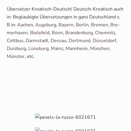
Über­set­zer Kroa­tisch-Deut­sch/ Deutsch-Kroa­tisch auch
in: Beglau­big­te Über­set­zun­gen in ganz Deutsch­land z.
B in:
Aachen
,
Augs­burg
,
Bay­ern
,
Ber­lin
,
Bre­men
,
Bre­
mer­ha­ven
,
Bie­le­feld
,
Bonn
,
Bran­den­burg
,
Chem­nitz
,
Cott­bus
,
Darm­stadt
,
Des­sau
,
Dort­mund
,
Düs­sel­dorf
,
Duis­burg
,
Lüne­burg
,
Mainz
,
Mann­heim
,
Mün­chen
,
Müns­ter
, etc.