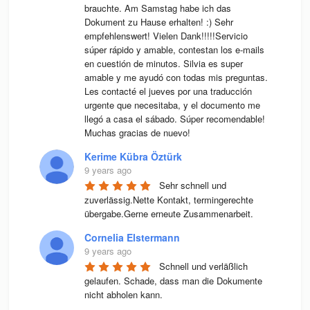
brauchte. Am Samstag habe ich das 
Dokument zu Hause erhalten! :) Sehr 
empfehlenswert! Vielen Dank!!!!!Servicio 
súper rápido y amable, contestan los e-mails 
en cuestión de minutos. Silvia es super 
amable y me ayudó con todas mis preguntas. 
Les contacté el jueves por una traducción 
urgente que necesitaba, y el documento me 
llegó a casa el sábado. Súper recomendable! 
Muchas gracias de nuevo!
Kerime Kübra Öztürk
9 years ago
Sehr schnell und 
zuverlässig.Nette Kontakt, termingerechte 
übergabe.Gerne erneute Zusammenarbeit.
Cornelia Elstermann
9 years ago
Schnell und verläßlich 
gelaufen. Schade, dass man die Dokumente 
nicht abholen kann.