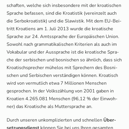
schaf­ten, wel­che sich ins­be­son­de­re mit der kroa­ti­schen
Spra­che befas­sen, sind die Kroa­tis­tik (ver­ein­zelt auch
die Ser­bo­kroa­tis­tik) und die Sla­wis­tik. Mit dem EU-Bei­
tritt Kroa­ti­ens am 1. Juli 2013 wur­de die kroa­ti­sche
Spra­che zur 24. Amts­spra­che der Euro­päi­schen Uni­on.
Sowohl nach gram­ma­ti­ka­li­schen Kri­te­ri­en als auch im
Voka­bu­lar und der Aus­spra­che ist die kroa­ti­sche Spra­
che der ser­bi­schen und bos­ni­schen so ähn­lich, dass sich
Kroa­tisch­spre­cher mühe­los mit Spre­chern des Bos­ni­
schen und Ser­bi­schen ver­stän­di­gen kön­nen. Kroa­tisch
wird von ver­mut­lich etwa 7 Mil­lio­nen Men­schen
gespro­chen. In der Volks­zäh­lung von 2001 gaben in
Kroa­ti­en 4.265.081 Men­schen (96,12 % der Ein­woh­
ner) das Kroa­ti­sche als Mut­ter­spra­che an.
Durch unse­ren unkom­pli­zier­ten und schnel­len
Über­
set­zungs­dienst
kön­nen Sie bei uns Ihren gesam­ten