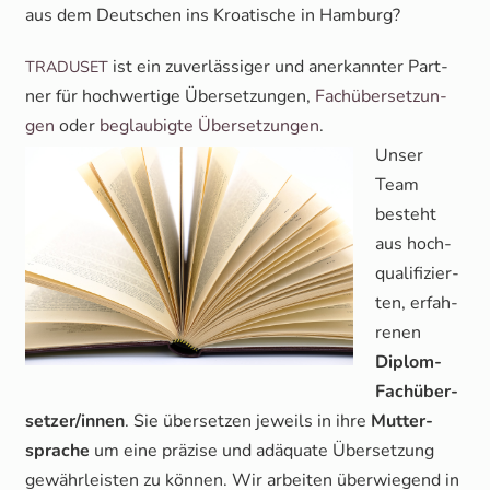
aus dem Deut­schen ins Kroa­ti­sche in Hamburg?
ist ein zuver­läs­si­ger und aner­kann­ter Part­
TRADUSET
ner für hoch­wer­ti­ge Über­set­zun­gen,
Fach­über­set­zun­
gen
oder
beglau­big­te Über­set­zun­gen
.
Unser
Team
besteht
aus hoch­
qua­li­fi­zier­
ten, erfah­
re­nen
Diplom-
Fach­über­
set­zer/in­nen
. Sie über­set­zen jeweils in ihre
Mut­ter­
spra­che
um eine prä­zi­se und adäqua­te Über­set­zung
gewähr­leis­ten zu kön­nen. Wir arbei­ten über­wie­gend in