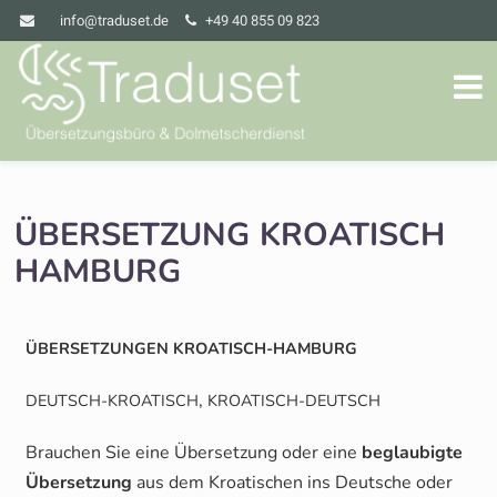
info@traduset.de
+49 40 855 09 823
ÜBERSETZUNG
KROATISCH
HAMBURG
ÜBERSETZUNGEN
KROATISCH-HAMBURG
,
DEUTSCH-KROATISCH
KROATISCH-DEUTSCH
Brau­chen Sie eine Über­set­zung oder eine
beglau­big­te
Über­set­zung
aus dem Kroa­ti­schen ins Deut­sche oder