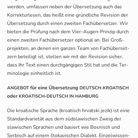
wer­den, umfas­sen neben der Über­set­zung auch das
Kor­rek­tur­le­sen, das heißt eine gründ­li­che Revi­si­on der
Über­set­zung durch einen zwei­ten Fach­über­set­zer. Wir
bie­ten die Prü­fung nach dem Vier-Augen-Prin­zip durch
einen zwei­ten Fach­über­set­zer optio­nal an. Bei Groß­
pro­jek­ten, an denen ein gan­zes Team von Fach­über­set­
zern betei­ligt ist, stel­len wir mit der Revi­si­on sicher,
dass Ihr Text einen durch­gän­gi­gen Stil hat und die Ter­
mi­no­lo­gie ein­heit­lich ist.
für eine Über­set­zung
ANGEBOT
DEUTSCH-KROATISCH
oder
KROATISCH-DEUTSCH
IN
HAMBURG
Die kroa­ti­sche Spra­che (kroa­tisch hrvat­ski jezik) ist eine
Stan­dard­va­rie­tät aus dem süd­sla­wi­schen Zweig der
sla­wi­schen Spra­chen und basiert wie Bos­nisch und
Ser­bisch auf einem što­ka­vi­schen Dia­lekt. Ein­zel­wis­sen­