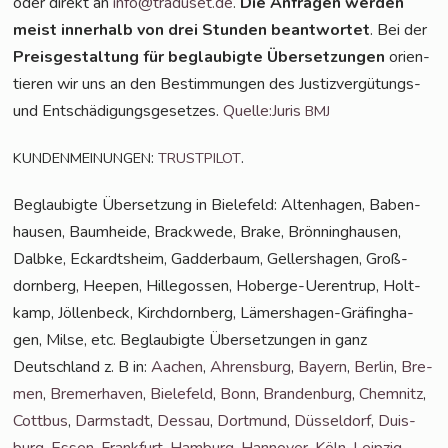
oder direkt an
info@traduset.de
.
Die Anfra­gen wer­den
meist inner­halb von drei Stun­den beant­wor­tet
. Bei der
Preis­ge­stal­tung für beglau­big­te Über­set­zun­gen
ori­en­
tie­ren wir uns an den Bestim­mun­gen des Jus­tiz­ver­gü­tungs-
und Ent­schä­di­gungs­ge­set­zes.
Quelle:Juris
BMJ
:
.
KUNDENMEINUNGEN
TRUSTPILOT
Beglau­big­te Über­set­zung in Bie­le­feld: Alten­ha­gen, Baben­
hau­sen, Baum­hei­de, Brack­we­de, Bra­ke, Brön­ning­hau­sen,
Dalb­ke, Eckardtsheim, Gad­der­baum, Gel­lers­ha­gen, Groß­
dorn­berg, Hee­pen, Hil­le­gos­sen, Hober­ge-Uer­en­t­rup, Holt­
kamp, Jöl­len­beck, Kirch­dorn­berg, Lämers­ha­gen-Grä­fing­ha­
gen, Mil­se, etc. Beglau­big­te Über­set­zun­gen in ganz
Deutsch­land z. B in:
Aachen
,
Ahrens­burg
,
Bay­ern
,
Ber­lin
,
Bre­
men
,
Bre­mer­ha­ven
,
Bie­le­feld
,
Bonn
,
Bran­den­burg
,
Chem­nitz
,
Cott­bus
,
Darm­stadt
,
Des­sau
,
Dort­mund
,
Düs­sel­dorf
,
Duis­