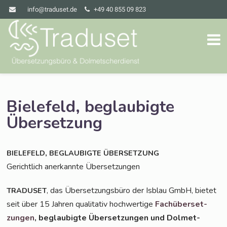
info@traduset.de
+49 40 855 09 823
Bielefeld, beglaubigte
Übersetzung
,
BIELEFELD
BEGLAUBIGTE
ÜBERSETZUNG
Gericht­lich aner­kann­te Übersetzungen
, das Über­set­zungs­bü­ro der Isblau GmbH, bie­tet
TRADUSET
seit über 15 Jah­ren qua­li­ta­tiv hoch­wer­ti­ge
Fach­über­set­
zun­gen
, beglau­big­te Über­set­zun­gen und Dol­met­