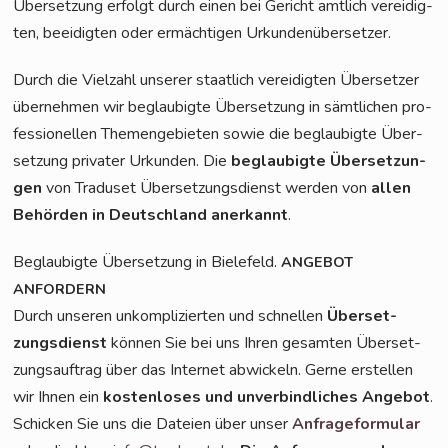
Über­set­zung erfolgt durch einen bei Gericht amt­lich ver­ei­dig­
ten, beei­dig­ten oder ermäch­ti­gen Urkundenübersetzer.
Durch die Viel­zahl unse­rer staat­lich ver­ei­dig­ten Über­set­zer
über­neh­men wir beglau­big­te Über­set­zung in sämt­li­chen pro­
fes­sio­nel­len The­men­ge­bie­ten sowie die beglau­big­te Über­
set­zung pri­va­ter Urkun­den. Die
beglau­big­te Über­set­zun­
gen
von Tra­du­set Über­set­zungs­dienst wer­den von
allen
Behör­den in Deutsch­land aner­kannt
.
Beglau­big­te Über­set­zung in Bie­le­feld.
ANGEBOT
ANFORDERN
Durch unse­ren unkom­pli­zier­ten und schnel­len
Über­set­
zungs­dienst
kön­nen Sie bei uns Ihren gesam­ten Über­set­
zungs­auf­trag über das Inter­net abwi­ckeln. Ger­ne erstel­len
wir Ihnen ein
kos­ten­lo­ses und unver­bind­li­ches Ange­bot
.
Schi­cken Sie uns die Datei­en über unser
Anfra­ge­for­mu­lar