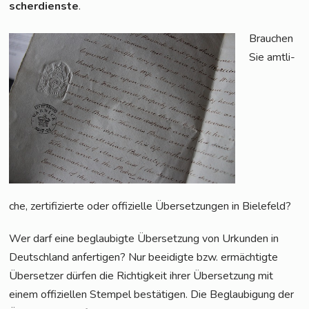
scher­diens­te
.
Brau­chen
Sie amt­li­
che, zer­ti­fi­zier­te oder offi­zi­el­le Über­set­zun­gen in Bielefeld?
Wer darf eine beglau­big­te Über­set­zung von Urkun­den in
Deutsch­land anfer­ti­gen? Nur beei­dig­te bzw. ermäch­tig­te
Über­set­zer dür­fen die Rich­tig­keit ihrer Über­set­zung mit
einem offi­zi­el­len Stem­pel bestä­ti­gen. Die Beglau­bi­gung der