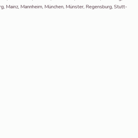
rg
,
Mainz
,
Mann­heim
,
Mün­chen
,
Müns­ter
,
Regens­burg
,
Stutt­