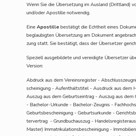
Wenn Sie die Über­set­zung im Aus­land (Dritt­land) vor
und/oder Apos­til­le notwendig.
Eine
Apos­til­le
bestä­tigt die Echt­heit eines Doku­me
beglau­big­ten Über­set­zung am Doku­ment ange­brac
zung statt. Sie bestä­tigt, dass der Über­set­zer gericht­li
Spe­zi­ell aus­ge­bil­de­te und ver­ei­dig­te Über­set­zer 
Version:
Abdruck aus dem Ver­eins­re­gis­ter - Abschluss­zeug­nis 
schei­ni­gung - Auf­ent­halts­ti­tel - Aus­druck aus dem H
Aus­zug aus dem Geburts­ein­trag - Aus­zug aus dem Gru
- Bache­lor-Urkun­de - Bache­lor-Zeug­nis - Fach­hoch­sch
Geburts­be­schei­ni­gung - Geburts­ur­kun­de - Gerichts­be­
ter­ver­trag - Grund­buch­aus­zug - Han­dels­re­gis­ter­au
Mas­ter) Imma­tri­ku­la­ti­ons­be­schei­ni­gung - Immo­bi­li­