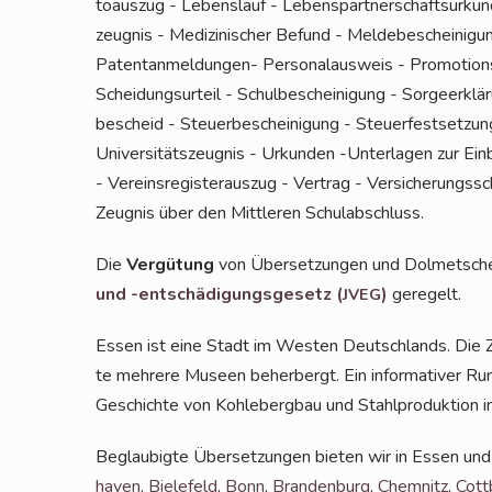
to­aus­zug - Lebens­lauf - Lebens­part­ner­schafts­ur­kun­
zeug­nis - Medi­zi­ni­scher Befund - Mel­de­be­schei­ni­gu
Patent­an­mel­dun­gen- Per­so­nal­aus­weis - Pro­mo­ti­ons
Schei­dungs­ur­teil - Schul­be­schei­ni­gung - Sor­ge­er­klä
be­scheid - Steu­er­be­schei­ni­gung - Steu­er­fest­set­zung
Uni­ver­si­täts­zeug­nis - Urkun­den -Unter­la­gen zur Ein­
- Ver­eins­re­gis­ter­aus­zug - Ver­trag - Ver­si­che­rungs­
Zeug­nis über den Mitt­le­ren Schulabschluss.
Die
Ver­gü­tung
von Über­set­zun­gen und Dol­met­sche
und -ent­schä­di­gungs­ge­setz (
)
geregelt.
JVEG
Essen ist eine Stadt im Wes­ten Deutsch­lands. Die Zec
te meh­re­re Muse­en beher­bergt. Ein infor­ma­ti­ver Ru
Geschich­te von Koh­le­berg­bau und Stahl­pro­duk­ti­on 
Beglau­big­te Über­set­zun­gen bie­ten wir in Essen und
ha­ven
,
Bie­le­feld
,
Bonn
,
Bran­den­burg
,
Chem­nitz
,
Cott