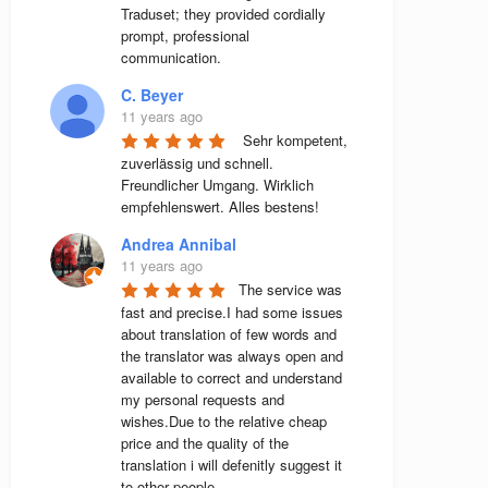
Traduset; they provided cordially 
prompt, professional 
communication.
C. Beyer
11 years ago
 Sehr kompetent, 
zuverlässig und schnell. 
Freundlicher Umgang. Wirklich 
empfehlenswert. Alles bestens! 
Andrea Annibal
11 years ago
The service was 
fast and precise.I had some issues 
about translation of few words and 
the translator was always open and 
available to correct and understand 
my personal requests and 
wishes.Due to the relative cheap 
price and the quality of the 
translation i will defenitly suggest it 
to other people.