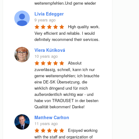
weiterempfehlen.Und gerne wieder
Livia Edegger
9 years ago
High quality work. 
Very efficient and reliable. I would 
definitely recommend their services.
Viera Kútiková
10 years ago
Absolut 
zuverlässig, schnell, kann ich nur 
gerne weiterempfehlen; ich brauchte 
eine DE-SK Übersetzung, die 
wirklich dringend und für mich 
außerordentlich wichtig war - und 
habe von TRADUSET in der besten 
Qualität bekommen! Danke!
Matthew Carlton
11 years ago
Enjoyed working 
with the staff and organization of 