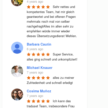
4 years ago
Sehr nettes und 
kompetentes Team, hat mir gleich 
geantwortet und bei offenen Fragen 
mehrmals noch mal von selber 
nachgefragtAlles im allen sehr zu 
empfehlen würde immer wieder 
dieses Übersetzungsdienst Wehlen.
Barbara Cautin
6 years ago
Super Service, 
alles ging schnell und unkompliziert!
Michael Knauer
7 years ago
alles zu meiner 
Zufriedenheit und schnell erledigt
Cosima Muñoz
7 years ago
Ich kann das 
traduset Team, insbesondere Frau 