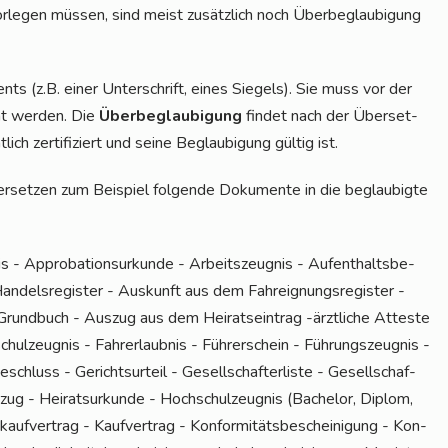
­le­gen müs­sen, sind meist zusätz­lich noch Über­be­glau­bi­gung
nts (z.B. einer Unter­schrift, eines Sie­gels). Sie muss vor der
ht wer­den. Die
Über­be­glau­bi­gung
fin­det nach der Über­set­
ch zer­ti­fi­ziert und sei­ne Beglau­bi­gung gül­tig ist.
über­set­zen zum Bei­spiel fol­gen­de Doku­men­te in die beglau­big­te
- Appro­ba­ti­ons­ur­kun­de - Arbeits­zeug­nis - Auf­ent­halts­be­
an­dels­re­gis­ter - Aus­kunft aus dem Fahr­eig­nungs­re­gis­ter -
nd­buch - Aus­zug aus dem Hei­rats­ein­trag -ärzt­li­che Attes­te
ul­zeug­nis - Fahr­erlaub­nis - Füh­rer­schein - Füh­rungs­zeug­nis -
schluss - Gerichts­ur­teil - Gesell­schaft­er­lis­te - Gesell­schaf­
s­zug - Hei­rats­ur­kun­de - Hoch­schul­zeug­nis (Bache­lor, Diplom,
en­kauf­ver­trag - Kauf­ver­trag - Kon­for­mi­täts­be­schei­ni­gung - Kon­