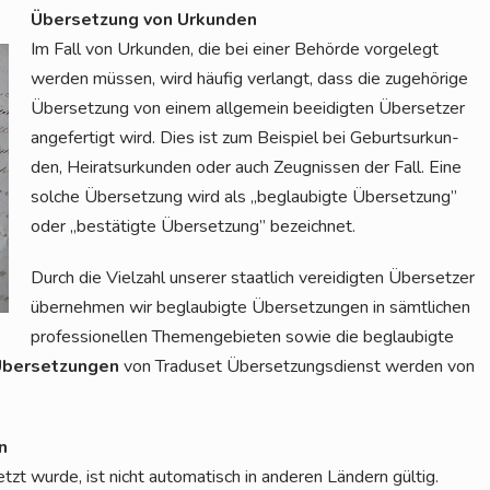
Über­set­zung von Urkunden
Im Fall von Urkun­den, die bei einer Behör­de vor­ge­legt
wer­den müs­sen, wird häu­fig ver­langt, dass die zuge­hö­ri­ge
Über­set­zung von einem all­ge­mein beei­dig­ten Über­set­zer
ange­fer­tigt wird. Dies ist zum Bei­spiel bei Geburts­ur­kun­
den, Hei­rats­ur­kun­den oder auch Zeug­nis­sen der Fall. Eine
sol­che Über­set­zung wird als „beglau­big­te Über­set­zung”
oder „bestä­tig­te Über­set­zung” bezeichnet.
Durch die Viel­zahl unse­rer staat­lich ver­ei­dig­ten Über­set­zer
über­neh­men wir beglau­big­te Über­set­zun­gen in sämt­li­chen
pro­fes­sio­nel­len The­men­ge­bie­ten sowie die beglau­big­te
Über­set­zun­gen
von Tra­du­set Über­set­zungs­dienst wer­den von
n
t wur­de, ist nicht auto­ma­tisch in ande­ren Län­dern gül­tig.