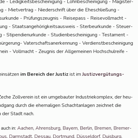
de - Ledig­keits­be­schei­ni­gung - Lohn­be­schei­ni­gung - Magis­ter­
ng - Miet­ver­trag - Nie­der­schrift über die Ehe­schlie­ßung -
­ur­kun­de - Prü­fungs­zeug­nis - Rei­se­pass - Rei­se­voll­macht -
­rung - Staats­an­ge­hö­rig­keits­aus­weis - Ster­be­ur­kun­de - Steu­er­
 - Sti­pen­di­en­ur­kun­de - Stu­di­en­be­schei­ni­gung - Tes­ta­ment -
bür­ge­rung- Vater­schafts­an­er­ken­nung - Ver­dienst­be­schei­ni­gung
schein - Voll­macht - Zeug­nis der All­ge­mei­nen Hoch­schul­rei­fe -
in­sät­zen
im Bereich der Jus­tiz
ist im
Jus­tiz­ver­gü­tungs-
he Zoll­ver­ein ist ein umge­bau­ter Indus­trie­kom­plex, der heu­
nd­gang durch die ehe­ma­li­gen Schacht­an­la­gen zeich­net die
in der Stadt nach.
 auch in:
Aachen
,
Ahrens­burg
,
Bay­ern
,
Ber­lin
,
Bre­men
,
Bre­mer­
­bus
,
Darm­stadt
,
Des­sau
,
Dort­mund
,
Düs­sel­dorf
,
Duis­burg
,