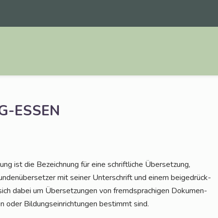
G-ESSEN
ng ist die Bezeich­nung für eine schrift­li­che Über­set­zung,
un­den­über­set­zer mit sei­ner Unter­schrift und einem bei­gedrück­
 sich dabei um Über­set­zun­gen von fremd­spra­chi­gen Doku­men­
en oder Bil­dungs­ein­rich­tun­gen bestimmt sind.