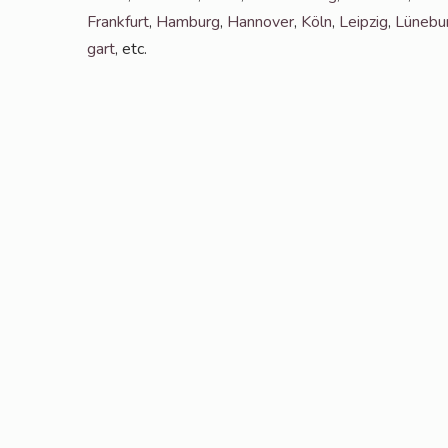
Frank­furt
,
Ham­burg
,
Han­no­ver
,
Köln
,
Leip­zig
,
Lüne­bu
gart
, etc.