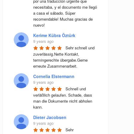
por una traducción urgente que 
necesitaba, y el documento me llegó 
a casa el sábado. Súper 
recomendable! Muchas gracias de 
nuevo!
Kerime Kübra Öztürk
9 years ago
Sehr schnell und 
zuverlässig.Nette Kontakt, 
termingerechte übergabe.Gerne 
erneute Zusammenarbeit.
Cornelia Elstermann
9 years ago
Schnell und 
verläßlich gelaufen. Schade, dass 
man die Dokumente nicht abholen 
kann.
Dieter Jacobsen
9 years ago
Sehr 