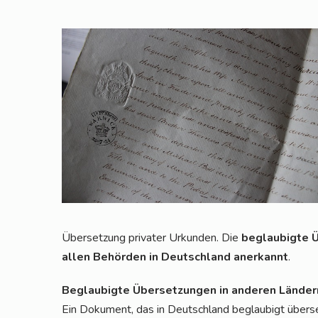
Über­set­zung pri­va­ter Urkun­den. Die
beglau­big­te 
allen Behör­den in Deutsch­land aner­kannt
.
Beglau­big­te Über­set­zun­gen in ande­ren Länder
Ein Doku­ment, das in Deutsch­land beglau­bigt über­setz