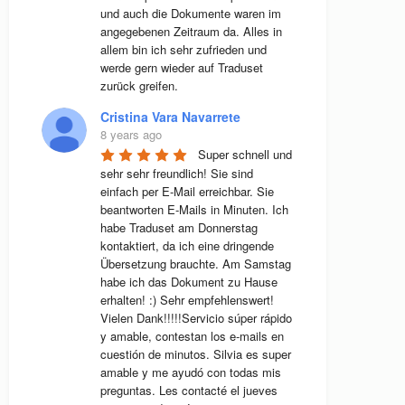
und auch die Dokumente waren im 
angegebenen Zeitraum da. Alles in 
allem bin ich sehr zufrieden und 
werde gern wieder auf Traduset 
zurück greifen.
Cristina Vara Navarrete
8 years ago
Super schnell und 
sehr sehr freundlich! Sie sind 
einfach per E-Mail erreichbar. Sie 
beantworten E-Mails in Minuten. Ich 
habe Traduset am Donnerstag 
kontaktiert, da ich eine dringende 
Übersetzung brauchte. Am Samstag 
habe ich das Dokument zu Hause 
erhalten! :) Sehr empfehlenswert! 
Vielen Dank!!!!!Servicio súper rápido 
y amable, contestan los e-mails en 
cuestión de minutos. Silvia es super 
amable y me ayudó con todas mis 
preguntas. Les contacté el jueves 