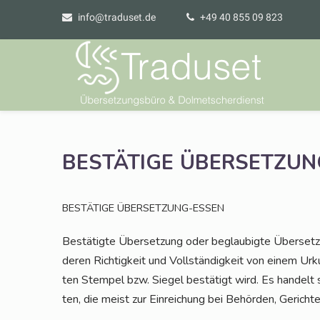
info@traduset.de
+49 40 855 09 823
BESTÄTIGE
ÜBERSETZUN
BESTÄTIGE
ÜBERSETZUNG-ESSEN
Bestä­tig­te Über­set­zung oder beglau­big­te Über­set­zu
deren Rich­tig­keit und Voll­stän­dig­keit von einem Urk
ten Stem­pel bzw. Sie­gel bestä­tigt wird. Es han­delt
ten, die meist zur Ein­rei­chung bei Behör­den, Gerich­t