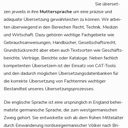
Sie über­set­
zen jeweils in ihre
Mut­ter­spra­che
um eine prä­zi­se und
adäqua­te Über­set­zung gewähr­leis­ten zu kön­nen. Wir arbei­
ten über­wie­gend in den Berei­chen Recht, Tech­nik, Medi­zin
und Wirt­schaft. Dazu gehö­ren wich­ti­ge Fach­ge­bie­te wie
Gebrauchs­an­wei­sun­gen, Hand­bü­cher, Gesell­schafts­recht,
Grund­stücks­recht aber eben auch Text­sor­ten wie Geschäfts­
be­rich­te, Ver­trä­ge, Berich­te oder Kata­lo­ge. Neben fach­lich
kom­pe­ten­ten Über­set­zern ist der Ein­satz von CAT-Tools
und den dadurch mög­li­chen Über­set­zungs­da­ten­ban­ken für
die kor­rek­te Über­set­zung von Fach­ter­mi­ni wich­ti­ger
Bestand­teil unse­res Übersetzungsprozesses.
Die eng­li­sche Spra­che ist eine ursprüng­lich in Eng­land behei­
ma­te­te ger­ma­ni­sche Spra­che, die zum west­ger­ma­ni­schen
Zweig gehört. Sie ent­wi­ckel­te sich ab dem frü­hen Mit­tel­al­ter
durch Ein­wan­de­rung nord­see­ger­ma­ni­scher Völ­ker nach Bri­