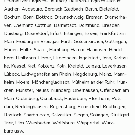
Über­set­zer Eng­lisch-Deut­sch/ Deutsch-Eng­lisch auch in:
Aachen, Augs­burg, Ber­gisch Glad­bach, Ber­lin, Bie­le­feld,
Bochum, Bonn, Bot­trop, Braun­schweig, Bre­men, Bre­mer­ha­
ven, Chem­nitz, Cott­bus, Darm­stadt, Dort­mund, Dres­den,
Duis­burg, Düs­sel­dorf, Erfurt, Erlan­gen, Essen, Frank­furt am
Main, Frei­burg im Breis­gau, Fürth, Gel­sen­kir­chen, Göt­tin­gen,
Hagen, Hal­le (Saa­le), Ham­burg, Hamm, Han­no­ver, Hei­del­
berg, Heil­bronn, Her­ne, Hil­des­heim, Ingol­stadt, Jena, Karls­ru­
he, Kas­sel, Kiel, Koblenz, Köln, Kre­feld, Leip­zig, Lever­ku­sen,
Lübeck, Lud­wigs­ha­fen am Rhein, Mag­de­burg, Mainz, Mann­
heim, Moers, Mön­chen­glad­bach, Mül­heim an der Ruhr, Mün­
chen, Müns­ter, Neuss, Nürn­berg, Ober­hau­sen, Offen­bach am
Main, Olden­burg, Osna­brück, Pader­born, Pforz­heim, Pots­
dam, Reck­ling­hau­sen, Regens­burg, Rem­scheid, Reut­lin­gen,
Ros­tock, Saar­brü­cken, Salz­git­ter, Sie­gen, Solin­gen, Stutt­gart,
Trier, Ulm, Wies­ba­den, Wolfs­burg, Wup­per­tal, Würz­
burg usw.