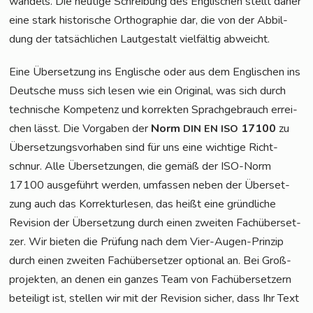
wan­dels. Die heu­ti­ge Schrei­bung des Eng­li­schen stellt daher
eine stark his­to­ri­sche Ortho­gra­phie dar, die von der Abbil­
dung der tat­säch­li­chen Laut­ge­stalt viel­fäl­tig abweicht.
Eine Über­set­zung ins Eng­li­sche oder aus dem Eng­li­schen ins
Deut­sche muss sich lesen wie ein Ori­gi­nal, was sich durch
tech­ni­sche Kom­pe­tenz und kor­rek­ten Sprach­ge­brauch errei­
chen lässt. Die Vor­ga­ben der
Norm
17100
zu
DIN
EN
ISO
Über­set­zungs­vor­ha­ben sind für uns eine wich­ti­ge Richt­
schnur. Alle Über­set­zun­gen, die gemäß der ISO-Norm
17100 aus­ge­führt wer­den, umfas­sen neben der Über­set­
zung auch das Kor­rek­tur­le­sen, das heißt eine gründ­li­che
Revi­si­on der Über­set­zung durch einen zwei­ten Fach­über­set­
zer. Wir bie­ten die Prü­fung nach dem Vier-Augen-Prin­zip
durch einen zwei­ten Fach­über­set­zer optio­nal an. Bei Groß­
pro­jek­ten, an denen ein gan­zes Team von Fach­über­set­zern
betei­ligt ist, stel­len wir mit der Revi­si­on sicher, dass Ihr Text