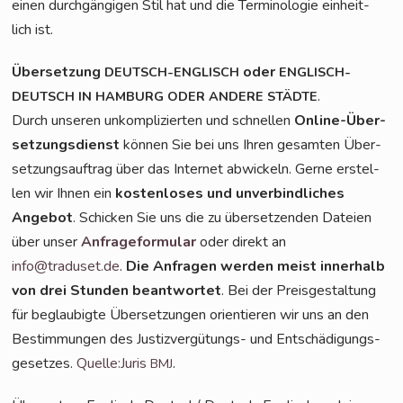
einen durch­gän­gi­gen Stil hat und die Ter­mi­no­lo­gie ein­heit­
lich ist.
Über­set­zung
oder
DEUTSCH-ENGLISCH
ENGLISCH-
.
DEUTSCH
IN
HAMBURG
ODER
ANDERE
STÄDTE
Durch unse­ren unkom­pli­zier­ten und schnel­len
Online-Über­
set­zungs­dienst
kön­nen Sie bei uns Ihren gesam­ten Über­
set­zungs­auf­trag über das Inter­net abwi­ckeln. Ger­ne erstel­
len wir Ihnen ein
kos­ten­lo­ses und unver­bind­li­ches
Ange­bot
. Schi­cken Sie uns die zu über­set­zen­den Datei­en
über unser
Anfra­ge­for­mu­lar
oder direkt an
info@traduset.de
.
Die Anfra­gen wer­den meist inner­halb
von drei Stun­den beant­wor­tet
. Bei der Preis­ge­stal­tung
für beglau­big­te Über­set­zun­gen ori­en­tie­ren wir uns an den
Bestim­mun­gen des Jus­tiz­ver­gü­tungs- und Ent­schä­di­gungs­
ge­set­zes.
Quelle:Juris
.
BMJ