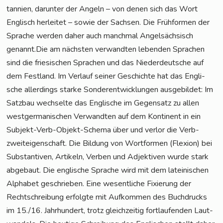
tan­ni­en, dar­un­ter der Angeln – von denen sich das Wort
Eng­lisch her­lei­tet – sowie der Sach­sen. Die Früh­for­men der
Spra­che wer­den daher auch manch­mal Angel­säch­sisch
genannt.Die am nächs­ten ver­wand­ten leben­den Spra­chen
sind die frie­si­schen Spra­chen und das Nie­der­deut­sche auf
dem Fest­land. Im Ver­lauf sei­ner Geschich­te hat das Eng­li­
sche aller­dings star­ke Son­der­ent­wick­lun­gen aus­ge­bil­det: Im
Satz­bau wech­sel­te das Eng­li­sche im Gegen­satz zu allen
west­ger­ma­ni­schen Ver­wand­ten auf dem Kon­ti­nent in ein
Sub­jekt-Verb-Objekt-Sche­ma über und ver­lor die Verb­
zwei­t­ei­gen­schaft. Die Bil­dung von Wort­for­men (Fle­xi­on) bei
Sub­stan­ti­ven, Arti­keln, Ver­ben und Adjek­ti­ven wur­de stark
abge­baut. Die eng­li­sche Spra­che wird mit dem latei­ni­schen
Alpha­bet geschrie­ben. Eine wesent­li­che Fixie­rung der
Recht­schrei­bung erfolg­te mit Auf­kom­men des Buch­drucks
im 15./16. Jahr­hun­dert, trotz gleich­zei­tig fort­lau­fen­den Laut­