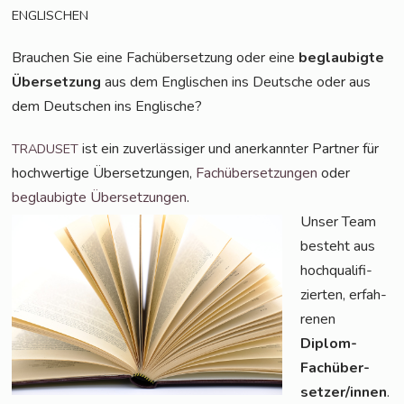
ENGLISCHEN
Brau­chen Sie eine Fach­über­set­zung oder eine
beglau­big­te
Über­set­zung
aus dem Eng­li­schen ins Deut­sche oder aus
dem Deut­schen ins Englische?
ist ein zuver­läs­si­ger und aner­kann­ter Part­ner für
TRADUSET
hoch­wer­ti­ge Über­set­zun­gen,
Fach­über­set­zun­gen
oder
beglau­big­te Über­set­zun­gen
.
Unser Team
besteht aus
hoch­qua­li­fi­
zier­ten, erfah­
re­nen
Diplom-
Fach­über­
set­zer/in­nen
.