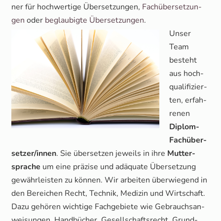
ner für hoch­wer­ti­ge Über­set­zun­gen,
Fach­über­set­zun­
gen
oder
beglau­big­te Über­set­zun­gen
.
Unser
Team
besteht
aus hoch­
qua­li­fi­zier­
ten, erfah­
re­nen
Diplom-
Fach­über­
set­zer/in­nen
. Sie über­set­zen jeweils in ihre
Mut­ter­
spra­che
um eine prä­zi­se und adäqua­te Über­set­zung
gewähr­leis­ten zu kön­nen. Wir arbei­ten über­wie­gend in
den Berei­chen Recht, Tech­nik, Medi­zin und Wirt­schaft.
Dazu gehö­ren wich­ti­ge Fach­ge­bie­te wie Gebrauchs­an­
wei­sun­gen, Hand­bü­cher, Gesell­schafts­recht, Grund­