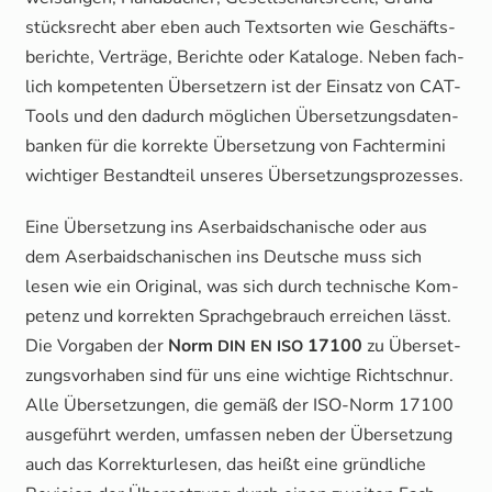
stücks­recht aber eben auch Text­sor­ten wie Geschäfts­
be­rich­te, Ver­trä­ge, Berich­te oder Kata­lo­ge. Neben fach­
lich kom­pe­ten­ten Über­set­zern ist der Ein­satz von CAT-
Tools und den dadurch mög­li­chen Über­set­zungs­da­ten­
ban­ken für die kor­rek­te Über­set­zung von Fach­ter­mi­ni
wich­ti­ger Bestand­teil unse­res Übersetzungsprozesses.
Eine Über­set­zung ins Aser­bai­dscha­ni­sche oder aus
dem Aser­bai­dscha­ni­schen ins Deut­sche muss sich
lesen wie ein Ori­gi­nal, was sich durch tech­ni­sche Kom­
pe­tenz und kor­rek­ten Sprach­ge­brauch errei­chen lässt.
Die Vor­ga­ben der
Norm
17100
zu Über­set­
DIN
EN
ISO
zungs­vor­ha­ben sind für uns eine wich­ti­ge Richt­schnur.
Alle Über­set­zun­gen, die gemäß der ISO-Norm 17100
aus­ge­führt wer­den, umfas­sen neben der Über­set­zung
auch das Kor­rek­tur­le­sen, das heißt eine gründ­li­che