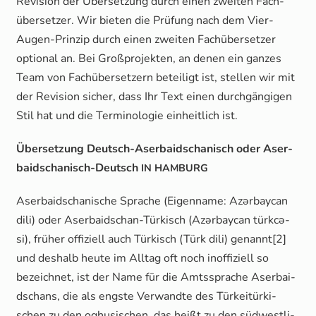
Revi­si­on der Über­set­zung durch einen zwei­ten Fach­
über­set­zer. Wir bie­ten die Prü­fung nach dem Vier-
Augen-Prin­zip durch einen zwei­ten Fach­über­set­zer
optio­nal an. Bei Groß­pro­jek­ten, an denen ein gan­zes
Team von Fach­über­set­zern betei­ligt ist, stel­len wir mit
der Revi­si­on sicher, dass Ihr Text einen durch­gän­gi­gen
Stil hat und die Ter­mi­no­lo­gie ein­heit­lich ist.
Über­set­zung Deutsch-Aser­bai­dscha­nisch oder Aser­
bai­dscha­nisch-Deutsch
IN
HAMBURG
Aser­bai­dscha­ni­sche Spra­che (Eigen­na­me: Azər­bay­can
dili) oder Aser­bai­dschan-Tür­kisch (Azər­bay­can türk­cə­
si), frü­her offi­zi­ell auch Tür­kisch (Türk dili) genannt[2]
und des­halb heu­te im All­tag oft noch inof­fi­zi­ell so
bezeich­net, ist der Name für die Amts­spra­che Aser­bai­
dschans, die als engs­te Ver­wand­te des Tür­kei­tür­ki­
schen zu den oghu­si­schen, das heißt zu den süd­west­li­