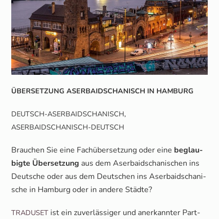
ÜBERSETZUNG
ASERBAIDSCHANISCH
IN
HAMBURG
,
DEUTSCH-ASERBAIDSCHANISCH
ASERBAIDSCHANISCH-DEUTSCH
Brau­chen Sie eine Fach­über­set­zung oder eine
beglau­
big­te Über­set­zung
aus dem Aser­bai­dscha­ni­schen ins
Deut­sche oder aus dem Deut­schen ins Aser­bai­dscha­ni­
sche in Ham­burg oder in ande­re Städte?
ist ein zuver­läs­si­ger und aner­kann­ter Part­
TRADUSET