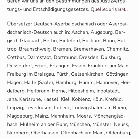
tie­ren wir uns an den Bestim­mun­gen des Jus­tiz­ver­gü­
tungs- und Ent­schä­di­gungs­ge­set­zes.
Quelle:Juris
.
BMJ
Über­set­zer Deutsch-Aser­bai­dscha­nisch oder Aser­bai­
dscha­nisch-Deutsch auch in: Aachen, Augs­burg, Ber­
gisch Glad­bach, Ber­lin, Bie­le­feld, Bochum, Bonn, Bot­
trop, Braun­schweig, Bre­men, Bre­mer­ha­ven, Chem­nitz,
Cott­bus, Darm­stadt, Dort­mund, Dres­den, Duis­burg,
Düs­sel­dorf, Erfurt, Erlan­gen, Essen, Frank­furt am Main,
Frei­burg im Breis­gau, Fürth, Gel­sen­kir­chen, Göt­tin­gen,
Hagen, Hal­le (Saa­le), Ham­burg, Hamm, Han­no­ver, Hei­
del­berg, Heil­bronn, Her­ne, Hil­des­heim, Ingol­stadt,
Jena, Karls­ru­he, Kas­sel, Kiel, Koblenz, Köln, Kre­feld,
Leip­zig, Lever­ku­sen, Lübeck, Lud­wigs­ha­fen am Rhein,
Mag­de­burg, Mainz, Mann­heim, Moers, Mön­chen­glad­
bach, Mül­heim an der Ruhr, Mün­chen, Müns­ter, Neuss,
Nürn­berg, Ober­hau­sen, Offen­bach am Main, Olden­burg,