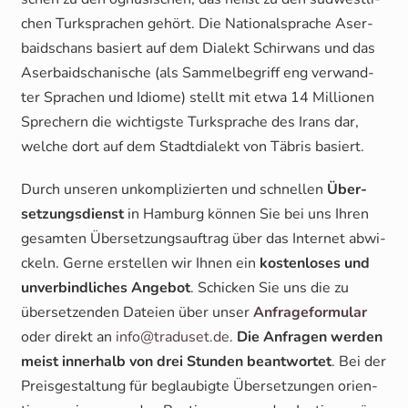
chen Turk­spra­chen gehört. Die Natio­nal­spra­che Aser­
bai­dschans basiert auf dem Dia­lekt Schir­wans und das
Aser­bai­dscha­ni­sche (als Sam­mel­be­griff eng ver­wand­
ter Spra­chen und Idio­me) stellt mit etwa 14 Mil­lio­nen
Spre­chern die wich­tigs­te Turk­spra­che des Irans dar,
wel­che dort auf dem Stadt­dia­lekt von Täbris basiert.
Durch unse­ren unkom­pli­zier­ten und schnel­len
Über­
set­zungs­dienst
in Ham­burg kön­nen Sie bei uns Ihren
gesam­ten Über­set­zungs­auf­trag über das Inter­net abwi­
ckeln. Ger­ne erstel­len wir Ihnen ein
kos­ten­lo­ses und
unver­bind­li­ches Ange­bot
. Schi­cken Sie uns die zu
über­set­zen­den Datei­en über unser
Anfra­ge­for­mu­lar
oder direkt an
info@traduset.de
.
Die Anfra­gen wer­den
meist inner­halb von drei Stun­den beant­wor­tet
. Bei der
Preis­ge­stal­tung für beglau­big­te Über­set­zun­gen ori­en­