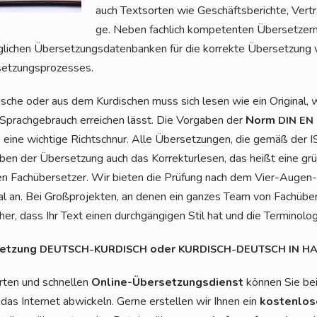
auch Text­sor­ten wie Geschäfts­be­rich­te, Ver­tr
ge. Neben fach­lich kom­pe­ten­ten Über­set­zer
chen Über­set­zungs­da­ten­ban­ken für die kor­rek­te Über­set­zung von
rsetzungsprozesses.
i­sche oder aus dem Kur­di­schen muss sich lesen wie ein Ori­gi­nal, 
Sprach­ge­brauch errei­chen lässt. Die Vor­ga­ben der
Norm
DIN
EN
ns eine wich­ti­ge Richt­schnur. Alle Über­set­zun­gen, die gemäß 
en der Über­set­zung auch das Kor­rek­tur­le­sen, das heißt eine grün
en Fach­über­set­zer. Wir bie­ten die Prü­fung nach dem Vier-Augen-
al an. Bei Groß­pro­jek­ten, an denen ein gan­zes Team von Fach­über­s
her, dass Ihr Text einen durch­gän­gi­gen Stil hat und die Ter­mi­no­lo­gie
set­zung
oder
DEUTSCH-KURDISCH
KURDISCH-DEUTSCH
IN
H
r­ten und schnel­len
Online-Über­set­zungs­dienst
kön­nen Sie be
 das Inter­net abwi­ckeln. Ger­ne erstel­len wir Ihnen ein
kos­ten­lo­