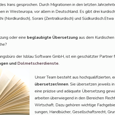
 Irans gespro­chen. Durch Migra­tio­nen in den letz­ten Jahr­zehn­te
chen in West­eu­ro­pa, vor allem in Deutsch­land. Es gibt drei kur­di­
chi (Nord­kur­disch), Sora­ni (Zen­tral­kur­disch) und Südkurdisch.Etw
t­zung oder eine
beglau­big­te Über­set­zung
aus dem Kur­di­schen
sche?
ungs­bü­ro der Isblau Soft­ware GmbH, ist ein geschätz­ter Part­ner 
un­gen und
Dol­met­scher­diens­te
.
Unser Team besteht aus hoch­qua­li­fi­zier­ten, e
über­set­zer/in­nen
. Sie über­set­zen jeweils in
eine prä­zi­se und adäqua­te Über­set­zung gewäh
arbei­ten über­wie­gend in den Berei­chen Recht,
Wirt­schaft. Dazu gehö­ren wich­ti­ge Fach­ge­bi
sun­gen, Hand­bü­cher, Gesell­schafts­recht, Gr