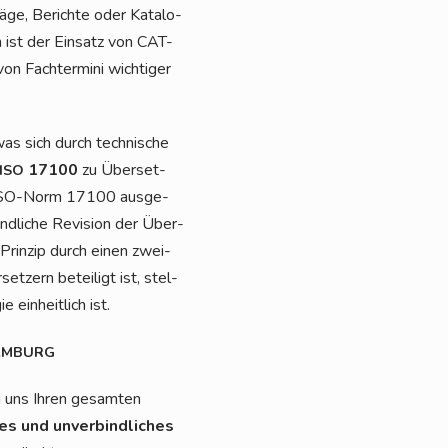
ä­ge, Berich­te oder Kata­lo­
n ist der Ein­satz von CAT-
 Fach­ter­mi­ni wich­ti­ger
was sich durch tech­ni­sche
17100
zu Über­set­
ISO
der ISO-Norm 17100 aus­ge­
d­li­che Revi­si­on der Über­
Prin­zip durch einen zwei­
et­zern betei­ligt ist, stel­
 ein­heit­lich ist.
AMBURG
i uns Ihren gesam­ten
ses und unver­bind­li­ches