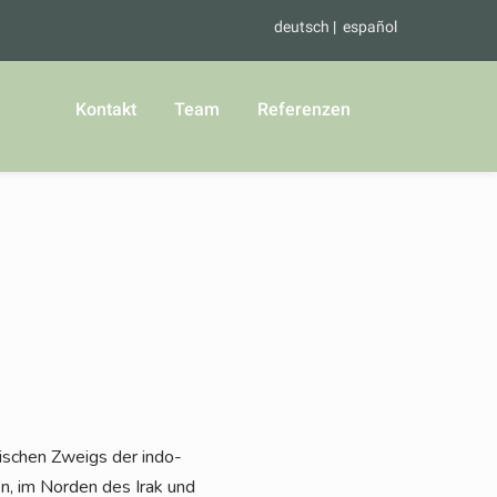
deutsch
español
Kontakt
Team
Referenzen
i­en, im Nor­den des Irak und