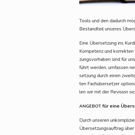
Tools und den dadurch mög­li­
Bestand­teil unse­res Übe
Eine Über­set­zung ins Kur­d
Kom­pe­tenz und kor­rek­ten 
zungs­vor­ha­ben sind für u
führt wer­den, umfas­sen neb
set­zung durch einen zwei­t
ten Fach­über­set­zer optio­n
len wir mit der Revi­si­on sic
für eine Über­
ANGEBOT
Durch unse­ren unkom­pli­zie
Über­set­zungs­auf­trag über