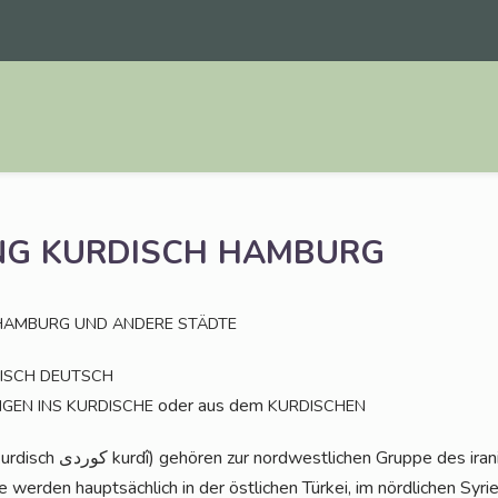
NG
KURDISCH
HAMBURG
HAMBURG
UND
ANDERE
STÄDTE
ISCH
DEUTSCH
oder aus dem
NGEN
INS
KURDISCHE
KURDISCHEN
ra­ni­schen Zweigs der indo­
 wer­den haupt­säch­lich in der öst­li­chen Tür­kei, im nörd­li­chen Syr