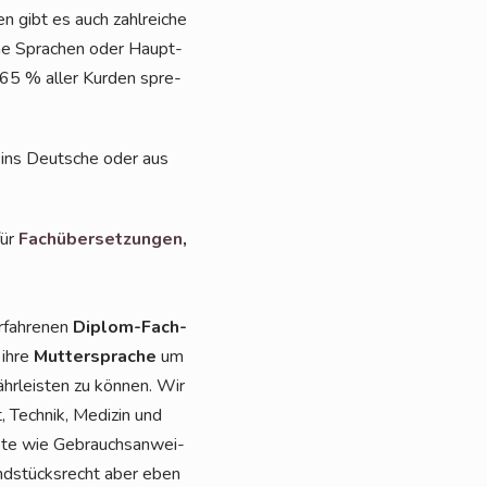
n gibt es auch zahl­rei­che
sche Spra­chen oder Haupt­
a 65 % aller Kur­den spre­
 ins Deut­sche oder aus
für
Fach­über­set­zun­gen
,
rfah­re­nen
Diplom-Fach­
 ihre
Mut­ter­spra­che
um
r­leis­ten zu kön­nen. Wir
 Tech­nik, Medi­zin und
e­te wie Gebrauchs­an­wei­
und­stücks­recht aber eben