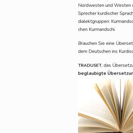
Nord­wes­ten und Wes­ten des
Spre­cher kur­di­scher Spra­
dia­lekt­grup­pen: Kur­mands
chen Kurmandschi.
Brau­chen Sie eine Über­se
dem Deut­schen ins Kurdi
, das Über­set­z
TRADUSET
beglau­big­te Über­set­z