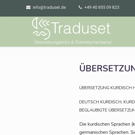
info@traduset.de
+49 40 855 09 823
ÜBERSETZU
ÜBERSETZUNG
KURDISCH
,
DEUTSCH
KURDISCH
KURD
BEGLAUBIGTE
ÜBERSETZU
Die kur­di­schen Spra­chen (kur­disch کوردی kur­dî) gehö­ren zur nord­west­li­chen Grup­pe des i
ger­ma­ni­schen Spra­chen. Sie