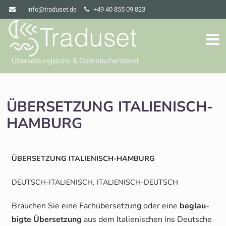
info@traduset.de
+49 40 855 09 823
ÜBERSETZUNG
ITALIENISCH-
HAMBURG
ÜBERSETZUNG
ITALIENISCH-HAMBURG
,
DEUTSCH-ITALIENISCH
ITALIENISCH-DEUTSCH
Brau­chen Sie eine Fach­über­set­zung oder eine
beglau­
big­te Über­set­zung
aus dem Ita­lie­ni­schen ins Deut­sche