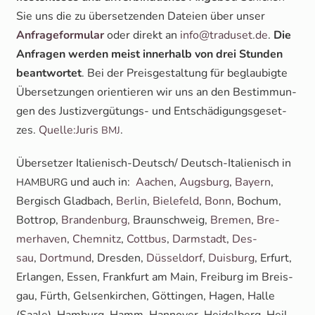
Sie uns die zu über­set­zen­den Datei­en über unser
Anfra­ge­for­mu­lar
oder direkt an
info@traduset.de
.
Die
Anfra­gen wer­den meist inner­halb von drei Stun­den
beant­wor­tet
. Bei der Preis­ge­stal­tung für beglau­big­te
Über­set­zun­gen ori­en­tie­ren wir uns an den Bestim­mun­
gen des Jus­tiz­ver­gü­tungs- und Ent­schä­di­gungs­ge­set­
zes.
Quelle:Juris
.
BMJ
Über­set­zer Ita­lie­nisch-Deut­sch/ Deutsch-Ita­lie­nisch in
und auch in:
Aachen
,
Augs­burg
,
Bay­ern
,
HAMBURG
Ber­gisch Glad­bach,
Ber­lin
,
Bie­le­feld
,
Bonn
, Bochum,
Bot­trop,
Bran­den­burg
,
Braun­schweig,
Bre­men
,
Bre­
mer­ha­ven
,
Chem­nitz
,
Cott­bus
,
Darm­stadt
,
Des­
sau
,
Dort­mund
, Dres­den,
Düs­sel­dorf
,
Duis­burg
, Erfurt,
Erlan­gen, Essen, Frank­furt am Main, Frei­burg im Breis­
gau, Fürth, Gel­sen­kir­chen, Göt­tin­gen, Hagen, Hal­le
(Saa­le), Ham­burg, Hamm, Han­no­ver, Hei­del­berg, Heil­