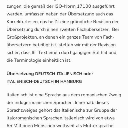
zun­gen, die gemäß der ISO-Norm 17100 aus­ge­führt
wer­den, umfas­sen neben der Über­set­zung auch das
Kor­rek­tur­le­sen, das heißt eine gründ­li­che Revi­si­on der
Über­set­zung durch einen zwei­ten Fach­über­set­zer. Bei
Groß­pro­jek­ten, an denen ein gan­zes Team von Fach­
über­set­zern betei­ligt ist, stel­len wir mit der Revi­si­on
sicher, dass Ihr Text einen durch­gän­gi­gen Stil hat und
die Ter­mi­no­lo­gie ein­heit­lich ist.
Über­set­zung
oder
DEUTSCH-ITALIENISCH
ITALIENISCH-DEUTSCH
IN
HAMBURG
Ita­lie­nisch ist eine Spra­che aus dem roma­ni­schen Zweig
der indo­ger­ma­ni­schen Spra­chen. Inner­halb die­ses
Sprach­zwei­ges gehört das Ita­lie­ni­sche zur Grup­pe der
ital­oro­ma­ni­schen Sprachen.Italienisch wird von etwa
65 Mil­lio­nen Men­schen welt­weit als Mut­ter­spra­che