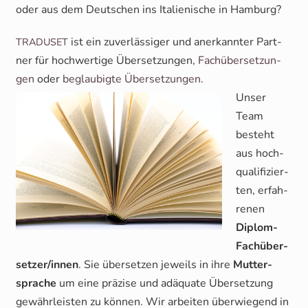
oder aus dem Deut­schen ins Ita­lie­ni­sche in Hamburg?
ist ein zuver­läs­si­ger und aner­kann­ter Part­
TRADUSET
ner für hoch­wer­ti­ge Über­set­zun­gen,
Fach­über­set­zun­
gen
oder
beglau­big­te Über­set­zun­gen
.
Unser
Team
besteht
aus hoch­
qua­li­fi­zier­
ten, erfah­
re­nen
Diplom-
Fach­über­
set­zer/in­nen
. Sie über­set­zen jeweils in ihre
Mut­ter­
spra­che
um eine prä­zi­se und adäqua­te Über­set­zung
gewähr­leis­ten zu kön­nen. Wir arbei­ten über­wie­gend in