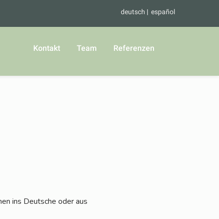
deutsch
español
Kontakt
Team
Referenzen
en ins Deut­sche oder aus