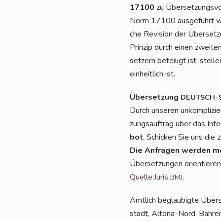
17100
zu Über­set­zungs­vo
Norm 17100 aus­ge­führt wer
che Revi­si­on der Über­set
Prin­zip durch einen zwei­te
set­zern betei­ligt ist, stel­
ein­heit­lich ist.
Über­set­zung
DEUTSCH-
Durch unse­ren unkom­pli­zie
zungs­auf­trag über das Inte
bot
. Schi­cken Sie uns die 
Die Anfra­gen wer­den me
Über­set­zun­gen ori­en­tie­r
Quelle:Juris
.
BMJ
Amt­lich beglau­big­te Über­
stadt, Alto­na-Nord, Bah­ren