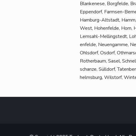
Blan­ke­ne­se, Borg­fel­de, B
Eppen­dorf, Farm­sen-Ber­ne,
Ham­burg-Alt­stadt, Hamm, H
West, Hohen­fel­de, Horn, Hum
Lem­sahl-Mel­ling­s­tedt, Lo
en­fel­de, Neu­en­gam­me, Ne
Ohls­dorf, Osdorf, Oth­mar­s
Rother­baum, Sasel, Schnel­se
schan­ze, Süll­dorf, Taten­be
helms­burg, Wilstorf, Win­t