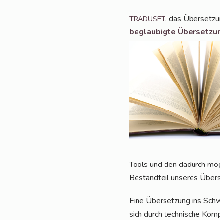
, das Über­set­z
TRADUSET
beglau­big­te Über­set­zu
Tools und den dadurch mög­li­
Bestand­teil unse­res Übe
Eine Über­set­zung ins Schw
sich durch tech­ni­sche Kom­