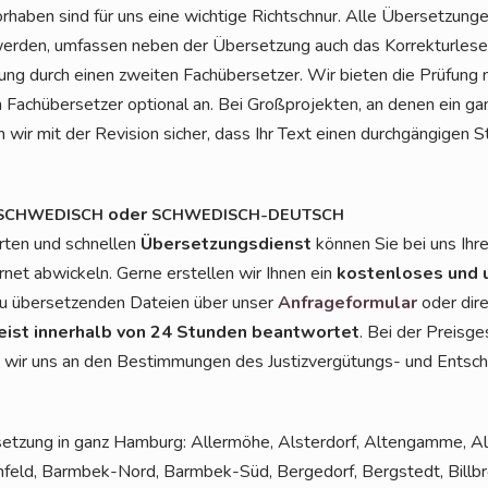
r­ha­ben sind für uns eine wich­ti­ge Richt­schnur. Alle Über­set­zun
­den, umfas­sen neben der Über­set­zung auch das Kor­rek­tur­le­sen
­zung durch einen zwei­ten Fach­über­set­zer. Wir bie­ten die Prü­fu
n Fach­über­set­zer optio­nal an. Bei Groß­pro­jek­ten, an denen ein 
len wir mit der Revi­si­on sicher, dass Ihr Text einen durch­gän­gi­gen St
oder
SCHWEDISCH
SCHWEDISCH-DEUTSCH
r­ten und schnel­len
Über­set­zungs­dienst
kön­nen Sie bei uns Ihr
r­net abwi­ckeln. Ger­ne erstel­len wir Ihnen ein
kos­ten­lo­ses und 
zu über­set­zen­den Datei­en über unser
Anfra­ge­for­mu­lar
oder dir
ist inner­halb von 24 Stun­den beant­wor­tet
. Bei der Preis­ge­
en wir uns an den Bestim­mun­gen des Jus­tiz­ver­gü­tungs- und Ent­schä
set­zung in ganz Ham­burg: Aller­mö­he, Als­ter­dorf, Alten­gam­me, A
­feld, Barm­bek-Nord, Barm­bek-Süd, Ber­ge­dorf, Berg­stedt, Bill­broo