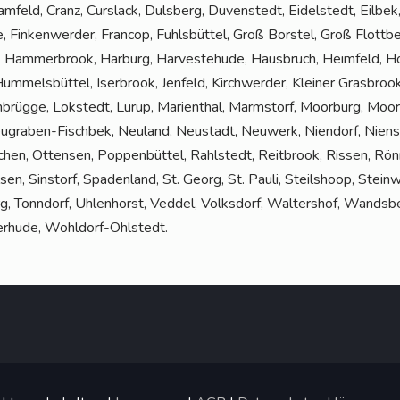
ramfeld, Cranz, Curs­lack, Duls­berg, Duven­stedt, Eidel­stedt, Eil­bek,
 Fin­ken­wer­der, Fran­cop, Fuhls­büt­tel, Groß Bors­tel, Groß Flott­b
am­mer­brook, Har­burg, Har­ve­ste­hu­de, Haus­bruch, Heim­feld, Ho
­mels­büt­tel, Iser­brook, Jen­feld, Kirch­wer­der, Klei­ner Gras­broo
h­brüg­ge, Lok­stedt, Lurup, Mari­en­thal, Marmstorf, Moor­burg, Moor­
u­gra­ben-Fisch­bek, Neu­land, Neu­stadt, Neu­werk, Nien­dorf, Nien­s
chen, Otten­sen, Pop­pen­büt­tel, Rahl­stedt, Reit­brook, Ris­sen, Rön
n, Sinstorf, Spa­den­land, St. Georg, St. Pau­li, Steil­shoop, Stein­we
rg, Tonn­dorf, Uhlen­horst, Ved­del, Volks­dorf, Wal­ters­hof, Wands­be
er­hu­de, Wohldorf-Ohlstedt.