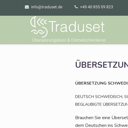
info@traduset.de
+49 40 855 09 823
ÜBERSETZU
ÜBERSETZUNG
SCHWEDI
,
DEUTSCH
SCHWEDISCH
S
BEGLAUBIGTE
ÜBERSETZU
Brau­chen Sie eine Über­se
dem Deut­schen ins Schwe­