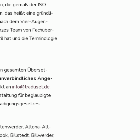
­gen, die gemäß der ISO-
, das heißt eine gründ­li­
ng nach dem Vier-Augen-
gan­zes Team von Fach­über­
il hat und die Ter­mi­no­lo­gie
en gesam­ten Über­set­
unver­bind­li­ches Ange­
ekt an
info@traduset.de
.
stal­tung für beglau­big­te
­di­gungs­ge­set­zes.
lten­wer­der, Alto­na-Alt­
k, Bill­stedt, Bill­wer­der,