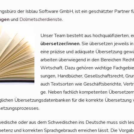
ungs­bü­ro der Isblau Soft­ware GmbH, ist ein geschätz­ter Part­ner f
n­gen
und
Dol­met­scher­diens­te
.
Unser Team besteht aus hoch­qua­li­fi­zier­ten, e
über­set­zer/in­nen
. Sie über­set­zen jeweils in
eine prä­zi­se und adäqua­te Über­set­zung gewäh
arbei­ten über­wie­gend in den Berei­chen Recht,
Wirt­schaft. Dazu gehö­ren wich­ti­ge Fach­ge­bi
sun­gen, Hand­bü­cher, Gesell­schafts­recht, Gr
auch Text­sor­ten wie Geschäfts­be­rich­te, Ver­tr
ge. Neben fach­lich kom­pe­ten­ten Über­set­zer
chen Über­set­zungs­da­ten­ban­ken für die kor­rek­te Über­set­zung von
rsetzungsprozesses.
e­di­sche oder aus dem Schwe­di­schen ins Deut­sche muss sich lese
pe­tenz und kor­rek­ten Sprach­ge­brauch errei­chen lässt. Die Vor­ga