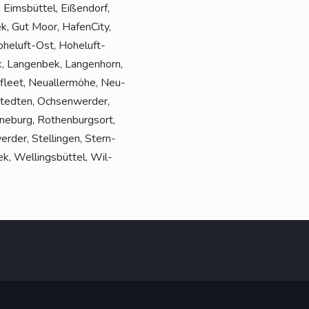
 Eims­büt­tel, Eißen­dorf,
ek, Gut Moor, Hafen­Ci­ty,
he­luft-Ost, Hohe­luft-
k, Lan­gen­bek, Lan­gen­horn,
fleet, Neu­al­ler­mö­he, Neu­
ted­ten, Och­sen­wer­der,
­ne­burg, Rothen­burg­sort,
r­der, Stel­lin­gen, Stern­
k, Wel­lings­büt­tel, Wil­