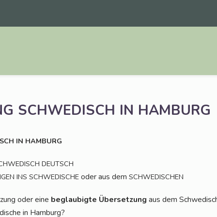
NG
SCHWEDISCH
IN
HAMBURG
SCH
IN
HAMBURG
CHWEDISCH
DEUTSCH
oder aus dem
NGEN
INS
SCHWEDISCHE
SCHWEDISCHEN
t­zung oder eine
beglau­big­te Über­set­zung
aus dem Schwe­di­sch
di­sche in Hamburg?