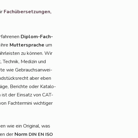
ür
Fach­über­set­zun­gen,
rfah­re­nen
Diplom-Fach­
 ihre
Mut­ter­spra­che
um
r­leis­ten zu kön­nen. Wir
 Tech­nik, Medi­zin und
e­te wie Gebrauchs­an­wei­
und­stücks­recht aber eben
ä­ge, Berich­te oder Kata­lo­
n ist der Ein­satz von CAT-
 Fach­ter­mi­ni wich­ti­ger
n wie ein Ori­gi­nal, was
­ben der
Norm
DIN
EN
ISO