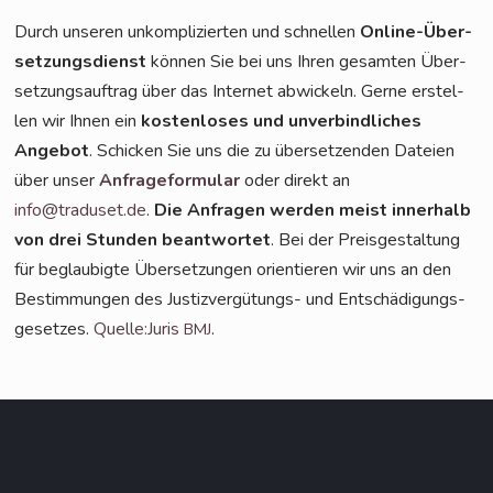
Durch unse­ren unkom­pli­zier­ten und schnel­len
Online-Über­
set­zungs­dienst
kön­nen Sie bei uns Ihren gesam­ten Über­
set­zungs­auf­trag über das Inter­net abwi­ckeln. Ger­ne erstel­
len wir Ihnen ein
kos­ten­lo­ses und unver­bind­li­ches
Ange­bot
. Schi­cken Sie uns die zu über­set­zen­den Datei­en
über unser
Anfra­ge­for­mu­lar
oder direkt an
info@traduset.de
.
Die Anfra­gen wer­den meist inner­halb
von drei Stun­den beant­wor­tet
. Bei der Preis­ge­stal­tung
für beglau­big­te Über­set­zun­gen ori­en­tie­ren wir uns an den
Bestim­mun­gen des Jus­tiz­ver­gü­tungs- und Ent­schä­di­gungs­
ge­set­zes.
Quelle:Juris
.
BMJ