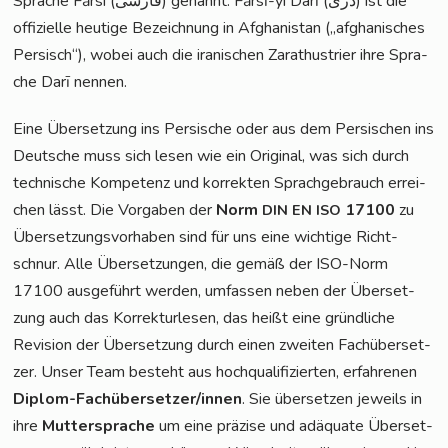
Spra­che Fār­si (فارسی) genannt. Fār­sī-yi Darī (دری) ist die
offi­zi­el­le heu­ti­ge Bezeich­nung in Afgha­ni­stan („afgha­ni­sches
Per­sisch“), wobei auch die ira­ni­schen Zara­thus­trier ihre Spra­
che Darī nennen.
Eine Über­set­zung ins Per­si­sche oder aus dem Per­si­schen ins
Deut­sche muss sich lesen wie ein Ori­gi­nal, was sich durch
tech­ni­sche Kom­pe­tenz und kor­rek­ten Sprach­ge­brauch errei­
chen lässt. Die Vor­ga­ben der
Norm
17100
zu
DIN
EN
ISO
Über­set­zungs­vor­ha­ben sind für uns eine wich­ti­ge Richt­
schnur. Alle Über­set­zun­gen, die gemäß der ISO-Norm
17100 aus­ge­führt wer­den, umfas­sen neben der Über­set­
zung auch das Kor­rek­tur­le­sen, das heißt eine gründ­li­che
Revi­si­on der Über­set­zung durch einen zwei­ten Fach­über­set­
zer. Unser Team besteht aus hoch­qua­li­fi­zier­ten, erfah­re­nen
Diplom-Fach­über­set­zer/in­nen
. Sie über­set­zen jeweils in
ihre
Mut­ter­spra­che
um eine prä­zi­se und adäqua­te Über­set­