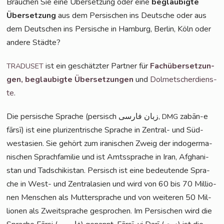
Brau­chen Sie eine Über­set­zung oder eine
beglau­big­te
Über­set­zung
aus dem Per­si­schen ins Deut­sche oder aus
dem Deut­schen ins Per­si­sche in Ham­burg, Ber­lin, Köln oder
ande­re Städte?
ist ein geschätz­ter Part­ner für
Fach­über­set­zun­
TRADUSET
gen,
beglau­big­te Über­set­zun­gen
und
Dol­met­scher­diens­
te
.
Die per­si­sche Spra­che (per­sisch زبان فارسی,
zabān-e
DMG
fār­sī) ist eine plu­ri­zen­tri­sche Spra­che in Zen­tral- und Süd­
west­asi­en. Sie gehört zum ira­ni­schen Zweig der indo­ger­ma­
ni­schen Sprach­fa­mi­lie und ist Amts­spra­che in Iran, Afgha­ni­
stan und Tadschi­ki­stan. Per­sisch ist eine bedeu­ten­de Spra­
che in West- und Zen­tral­asi­en und wird von 60 bis 70 Mil­lio­
nen Men­schen als Mut­ter­spra­che und von wei­te­ren 50 Mil­
lio­nen als Zweit­spra­che gespro­chen. Im Per­si­schen wird die