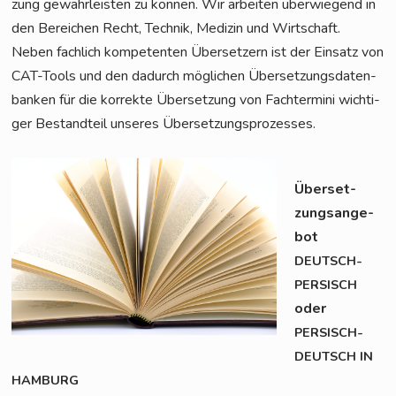
zung gewähr­leis­ten zu kön­nen. Wir arbei­ten über­wie­gend in
den Berei­chen Recht, Tech­nik, Medi­zin und Wirt­schaft.
Neben fach­lich kom­pe­ten­ten Über­set­zern ist der Ein­satz von
CAT-Tools und den dadurch mög­li­chen Über­set­zungs­da­ten­
ban­ken für die kor­rek­te Über­set­zung von Fach­ter­mi­ni wich­ti­
ger Bestand­teil unse­res Übersetzungsprozesses.
Über­set­
zungs­an­ge­
bot
DEUTSCH-
PERSISCH
oder
PERSISCH-
DEUTSCH
IN
HAMBURG