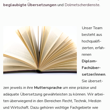
beglau­big­te Über­set­zun­gen
und
Dol­met­scher­diens­te
.
Unser Team
besteht aus
hoch­qua­li­fi­
zier­ten, erfah­
re­nen
Diplom-
Fach­über­
set­zer/in­nen
.
Sie über­set­
zen jeweils in ihre
Mut­ter­spra­che
um eine prä­zi­se und
adäqua­te Über­set­zung gewähr­leis­ten zu kön­nen. Wir arbei­
ten über­wie­gend in den Berei­chen Recht, Tech­nik, Medi­zin
und Wirt­schaft. Dazu gehö­ren wich­ti­ge Fach­ge­bie­te wie