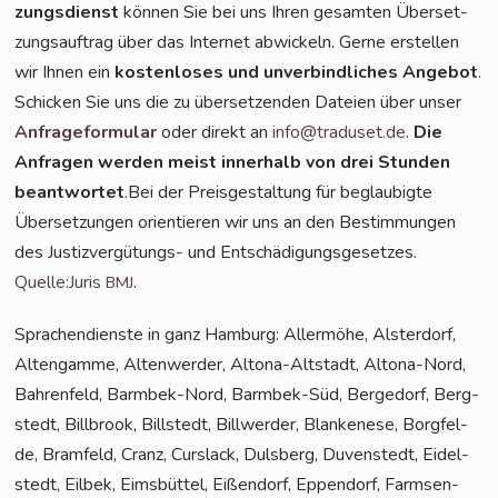
zungs­dienst
kön­nen Sie bei uns Ihren gesam­ten Über­set­
zungs­auf­trag über das Inter­net abwi­ckeln. Ger­ne erstel­len
wir Ihnen ein
kos­ten­lo­ses und unver­bind­li­ches Ange­bot
.
Schi­cken Sie uns die zu über­set­zen­den Datei­en über unser
Anfra­ge­for­mu­lar
oder direkt an
info@traduset.de
.
Die
Anfra­gen wer­den meist inner­halb von drei Stun­den
beant­wor­tet
.Bei der Preis­ge­stal­tung für beglau­big­te
Über­set­zun­gen ori­en­tie­ren wir uns an den Bestim­mun­gen
des Jus­tiz­ver­gü­tungs- und Ent­schä­di­gungs­ge­set­zes.
Quelle:Juris
.
BMJ
Spra­chen­diens­te in ganz Ham­burg: Aller­mö­he, Als­ter­dorf,
Alten­gam­me, Alten­wer­der, Alto­na-Alt­stadt, Alto­na-Nord,
Bah­ren­feld, Barm­bek-Nord, Barm­bek-Süd, Ber­ge­dorf, Berg­
stedt, Bill­brook, Bill­stedt, Bill­wer­der, Blan­ke­ne­se, Borg­fel­
de, Bramfeld, Cranz, Curs­lack, Duls­berg, Duven­stedt, Eidel­
stedt, Eil­bek, Eims­büt­tel, Eißen­dorf, Eppen­dorf, Farm­sen-