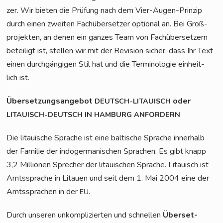
zer. Wir bie­ten die Prü­fung nach dem Vier-Augen-Prin­zip
durch einen zwei­ten Fach­über­set­zer optio­nal an. Bei Groß­
pro­jek­ten, an denen ein gan­zes Team von Fach­über­set­zern
betei­ligt ist, stel­len wir mit der Revi­si­on sicher, dass Ihr Text
einen durch­gän­gi­gen Stil hat und die Ter­mi­no­lo­gie ein­heit­
lich ist.
Über­set­zungs­an­ge­bot
oder
DEUTSCH-LITAUISCH
LITAUISCH-DEUTSCH
IN
HAMBURG
ANFORDERN
Die litaui­sche Spra­che ist eine bal­ti­sche Spra­che inner­halb
der Fami­lie der indo­ger­ma­ni­schen Spra­chen. Es gibt knapp
3,2 Mil­lio­nen Spre­cher der litaui­schen Spra­che. Litau­isch ist
Amts­spra­che in Litau­en und seit dem 1. Mai 2004 eine der
Amts­spra­chen in der
.
EU
Durch unse­ren unkom­pli­zier­ten und schnel­len
Über­set­