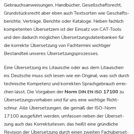
Gebrauchs­an­wei­sun­gen, Hand­bü­cher, Gesell­schafts­recht,
Grund­stücks­recht aber eben auch Text­sor­ten wie Geschäfts­
be­rich­te, Ver­trä­ge, Berich­te oder Kata­lo­ge. Neben fach­lich
kom­pe­ten­ten Über­set­zern ist der Ein­satz von CAT-Tools
und den dadurch mög­li­chen Über­set­zungs­da­ten­ban­ken für
die kor­rek­te Über­set­zung von Fach­ter­mi­ni wich­ti­ger
Bestand­teil unse­res Übersetzungsprozesses.
Eine Über­set­zung ins Litaui­sche oder aus dem Litaui­schen
ins Deut­sche muss sich lesen wie ein Ori­gi­nal, was sich durch
tech­ni­sche Kom­pe­tenz und kor­rek­ten Sprach­ge­brauch errei­
chen lässt. Die Vor­ga­ben der
Norm
17100
zu
DIN
EN
ISO
Über­set­zungs­vor­ha­ben sind für uns eine wich­ti­ge Richt­
schnur. Alle Über­set­zun­gen, die gemäß der ISO-Norm
17100 aus­ge­führt wer­den, umfas­sen neben der Über­set­
zung auch das Kor­rek­tur­le­sen, das heißt eine gründ­li­che
Revi­si­on der Über­set­zung durch einen zwei­ten Fach­über­set­