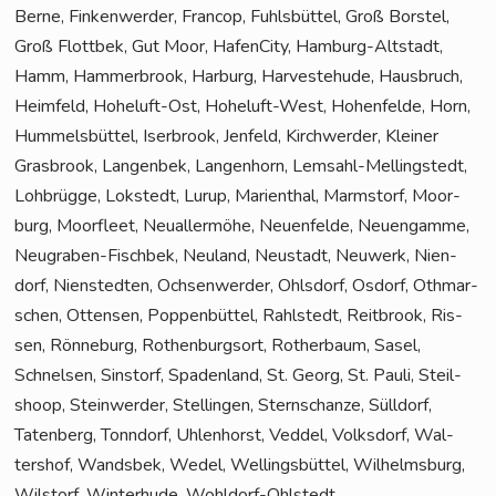
Ber­ne, Fin­ken­wer­der, Fran­cop, Fuhls­büt­tel, Groß Bors­tel,
Groß Flott­bek, Gut Moor, Hafen­Ci­ty, Ham­burg-Alt­stadt,
Hamm, Ham­mer­brook, Har­burg, Har­ve­ste­hu­de, Haus­bruch,
Heim­feld, Hohe­luft-Ost, Hohe­luft-West, Hohen­fel­de, Horn,
Hum­mels­büt­tel, Iser­brook, Jen­feld, Kirch­wer­der, Klei­ner
Gras­brook, Lan­gen­bek, Lan­gen­horn, Lem­sahl-Mel­ling­s­tedt,
Loh­brüg­ge, Lok­stedt, Lurup, Mari­en­thal, Marmstorf, Moor­
burg, Moor­fleet, Neu­al­ler­mö­he, Neu­en­fel­de, Neu­en­gam­me,
Neu­gra­ben-Fisch­bek, Neu­land, Neu­stadt, Neu­werk, Nien­
dorf, Nien­sted­ten, Och­sen­wer­der, Ohls­dorf, Osdorf, Oth­mar­
schen, Otten­sen, Pop­pen­büt­tel, Rahl­stedt, Reit­brook, Ris­
sen, Rön­ne­burg, Rothen­burg­sort, Rother­baum, Sasel,
Schnel­sen, Sinstorf, Spa­den­land, St. Georg, St. Pau­li, Steil­
shoop, Stein­wer­der, Stel­lin­gen, Stern­schan­ze, Süll­dorf,
Taten­berg, Tonn­dorf, Uhlen­horst, Ved­del, Volks­dorf, Wal­
ters­hof, Wands­bek, Wedel, Wel­lings­büt­tel, Wil­helms­burg,
Wilstorf, Win­ter­hu­de, Wohldorf-Ohlstedt.