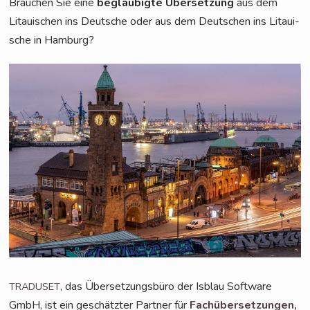
Brau­chen Sie eine
beglau­big­te Über­set­zung
aus dem
Litaui­schen ins Deut­sche oder aus dem Deut­schen ins Litaui­
sche in Hamburg?
, das Über­set­zungs­bü­ro der Isblau Soft­ware
TRADUSET
GmbH, ist ein geschätz­ter Part­ner für
Fach­über­set­zun­gen,