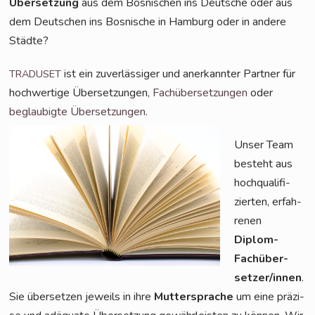
Über­set­zung
aus dem Bos­ni­schen ins Deut­sche oder aus
dem Deut­schen ins Bos­ni­sche in Ham­burg oder in ande­re
Städte?
ist ein zuver­läs­si­ger und aner­kann­ter Part­ner für
TRADUSET
hoch­wer­ti­ge Über­set­zun­gen,
Fach­über­set­zun­gen
oder
beglau­big­te Über­set­zun­gen
.
Unser Team
besteht aus
hoch­qua­li­fi­
zier­ten, erfah­
re­nen
Diplom-
Fach­über­
set­zer/in­nen
.
Sie über­set­zen jeweils in ihre
Mut­ter­spra­che
um eine prä­zi­