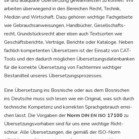
se und adäqua­te Über­set­zung gewähr­leis­ten zu kön­nen. Wir
arbei­ten über­wie­gend in den Berei­chen Recht, Tech­nik,
Medi­zin und Wirt­schaft. Dazu gehö­ren wich­ti­ge Fach­ge­bie­te
wie Gebrauchs­an­wei­sun­gen, Hand­bü­cher, Gesell­schafts­
recht, Grund­stücks­recht aber eben auch Text­sor­ten wie
Geschäfts­be­rich­te, Ver­trä­ge, Berich­te oder Kata­lo­ge. Neben
fach­lich kom­pe­ten­ten Über­set­zern ist der Ein­satz von CAT-
Tools und den dadurch mög­li­chen Über­set­zungs­da­ten­ban­ken
für die kor­rek­te Über­set­zung von Fach­ter­mi­ni wich­ti­ger
Bestand­teil unse­res Übersetzungsprozesses.
Eine Über­set­zung ins Bos­ni­sche oder aus dem Bos­ni­schen
ins Deut­sche muss sich lesen wie ein Ori­gi­nal, was sich durch
tech­ni­sche Kom­pe­tenz und kor­rek­ten Sprach­ge­brauch errei­
chen lässt. Die Vor­ga­ben der
Norm
17100
zu
DIN
EN
ISO
Über­set­zungs­vor­ha­ben sind für uns eine wich­ti­ge Richt­
schnur. Alle Über­set­zun­gen, die gemäß der ISO-Norm