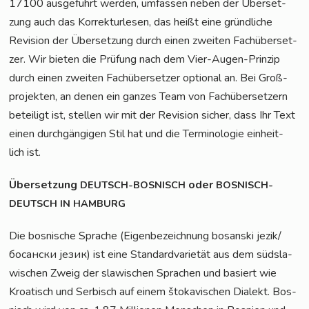
17100 aus­ge­führt wer­den, umfas­sen neben der Über­set­
zung auch das Kor­rek­tur­le­sen, das heißt eine gründ­li­che
Revi­si­on der Über­set­zung durch einen zwei­ten Fach­über­set­
zer. Wir bie­ten die Prü­fung nach dem Vier-Augen-Prin­zip
durch einen zwei­ten Fach­über­set­zer optio­nal an. Bei Groß­
pro­jek­ten, an denen ein gan­zes Team von Fach­über­set­zern
betei­ligt ist, stel­len wir mit der Revi­si­on sicher, dass Ihr Text
einen durch­gän­gi­gen Stil hat und die Ter­mi­no­lo­gie ein­heit­
lich ist.
Über­set­zung
oder
DEUTSCH-BOSNISCH
BOSNISCH-
DEUTSCH
IN
HAMBURG
Die bos­ni­sche Spra­che (Eigen­be­zeich­nung bos­anski jezik/
босански језик) ist eine Stan­dard­va­rie­tät aus dem süd­sla­
wi­schen Zweig der sla­wi­schen Spra­chen und basiert wie
Kroa­tisch und Ser­bisch auf einem što­ka­vi­schen Dia­lekt. Bos­