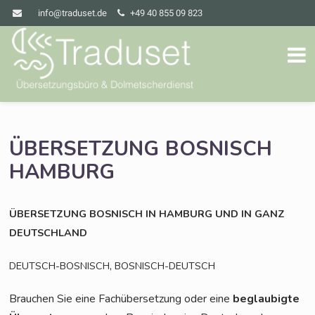
info@traduset.de
+49 40 855 09 823
ÜBERSETZUNG
BOSNISCH
HAMBURG
ÜBERSETZUNG
BOSNISCH
IN
HAMBURG
UND
IN
GANZ
DEUTSCHLAND
,
DEUTSCH-BOSNISCH
BOSNISCH-DEUTSCH
Brau­chen Sie eine Fach­über­set­zung oder eine
beglau­big­te