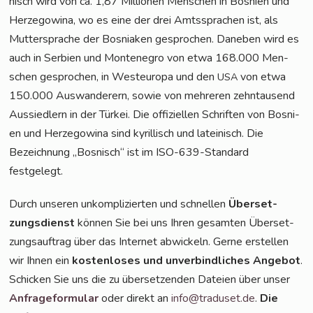
nisch wird von ca. 1,87 Mil­lio­nen Men­schen in Bos­ni­en und
Her­ze­go­wi­na, wo es eine der drei Amts­spra­chen ist, als
Mut­ter­spra­che der Bos­nia­ken gespro­chen. Dane­ben wird es
auch in Ser­bi­en und Mon­te­ne­gro von etwa 168.000 Men­
schen gespro­chen, in West­eu­ro­pa und den
von etwa
USA
150.000 Aus­wan­de­rern, sowie von meh­re­ren zehn­tau­send
Aus­sied­lern in der Tür­kei. Die offi­zi­el­len Schrif­ten von Bos­ni­
en und Her­ze­go­wi­na sind kyril­lisch und latei­nisch. Die
Bezeich­nung „Bos­nisch“ ist im ISO-639-Stan­dard
festgelegt.
Durch unse­ren unkom­pli­zier­ten und schnel­len
Über­set­
zungs­dienst
kön­nen Sie bei uns Ihren gesam­ten Über­set­
zungs­auf­trag über das Inter­net abwi­ckeln. Ger­ne erstel­len
wir Ihnen ein
kos­ten­lo­ses und unver­bind­li­ches Ange­bot
.
Schi­cken Sie uns die zu über­set­zen­den Datei­en über unser
Anfra­ge­for­mu­lar
oder direkt an
info@traduset.de
.
Die