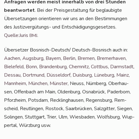
Anfra­gen wer­den meist inner­halb von drei Stun­den
beant­wor­tet
. Bei der Preis­ge­stal­tung für beglau­big­te
Über­set­zun­gen ori­en­tie­ren wir uns an den Bestim­mun­gen
des Jus­tiz­ver­gü­tungs- und Ent­schä­di­gungs­ge­set­zes.
Quelle:Juris
.
BMJ
Über­set­zer Bos­nisch-Deut­sch/ Deutsch-Bos­nisch auch in:
Aachen
,
Augs­burg
,
Bay­ern
,
Ber­lin
,
Bre­men
,
Bre­mer­ha­ven
,
Bie­le­feld
,
Bonn
,
Bran­den­burg
,
Chem­nitz
,
Cott­bus
,
Darm­stadt
,
Des­sau
,
Dort­mund
,
Düs­sel­dorf
,
Duis­burg
,
Lüne­burg
,
Mainz
,
Mann­heim
,
Mün­chen
,
Müns­ter
, Neuss, Nürn­berg, Ober­hau­
sen, Offen­bach am Main, Olden­burg, Osna­brück, Pader­born,
Pforz­heim, Pots­dam, Reck­ling­hau­sen, Regens­burg, Rem­
scheid, Reut­lin­gen, Ros­tock, Saar­brü­cken, Salz­git­ter, Sie­gen,
Solin­gen, Stutt­gart, Trier, Ulm, Wies­ba­den, Wolfs­burg, Wup­
per­tal, Würz­burg usw.