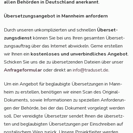
allen Behör­den in Deutsch­land aner­kannt
.
Über­set­zungs­an­ge­bot in Mann­heim anfordern
Durch unse­ren unkom­pli­zier­ten und schnel­len
Über­set­
zungs­dienst
kön­nen Sie bei uns Ihren gesam­ten Über­set­
zungs­auf­trag über das Inter­net abwi­ckeln. Ger­ne erstel­len
wir Ihnen ein
kos­ten­lo­ses und unver­bind­li­ches Ange­bot
.
Schi­cken Sie uns die zu über­set­zen­den Datei­en über unser
Anfra­ge­for­mu­lar
oder direkt an
info@traduset.de
.
Um ein Ange­bot für beglau­big­te Über­set­zun­gen in Mann­
heim zu erstel­len, benö­ti­gen wir einen Scan des Ori­gi­nal-
Doku­ments, sowie Infor­ma­tio­nen zu spe­zi­el­len Anfor­de­run­
gen der Behör­de, bei der das Doku­ment vor­ge­legt wer­den
soll. Der ver­ei­dig­te Über­set­zer sen­det Ihnen die über­setz­
ten und beglau­big­ten Über­set­zun­gen per Ein­schrei­ben auf
pos­ta­li­schem Weg zurück. Unse­re Pro­jekt­lei­ter wer­den