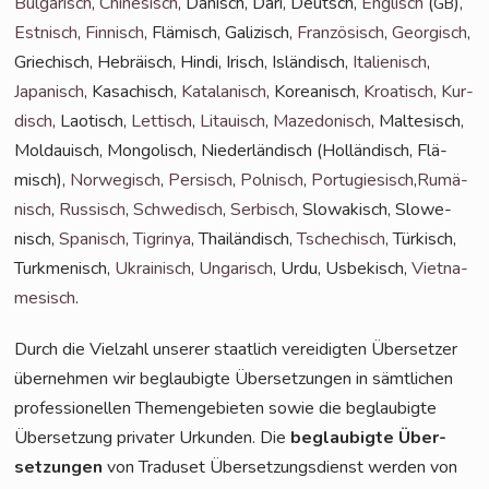
Bul­ga­risch
,
Chi­ne­sisch
, Dänisch, Dari, Deutsch,
Eng­lisch
(
),
GB
Est­nisch
,
Fin­nisch
, Flä­misch, Gali­zisch,
Fran­zö­sisch
,
Geor­gisch
,
Grie­chisch, Hebrä­isch, Hin­di, Irisch, Islän­disch,
Ita­lie­nisch
,
Japa­nisch
, Kasa­chisch,
Kata­la­nisch
, Korea­nisch,
Kroa­tisch
,
Kur­
disch
, Lao­tisch,
Let­tisch
,
Litau­isch
,
Maze­do­nisch
, Mal­te­sisch,
Mol­dauisch, Mon­go­lisch, Nie­der­län­disch (Hol­län­disch, Flä­
misch),
Nor­we­gisch
,
Per­sisch
,
Pol­nisch
,
Por­tu­gie­sisch
,
Rumä­
nisch
,
Rus­sisch
,
Schwe­disch
,
Ser­bisch
, Slo­wa­kisch, Slo­we­
nisch,
Spa­nisch
,
Tig­ri­nya
, Thai­län­disch,
Tsche­chisch
, Tür­kisch,
Turk­me­ni­sch,
Ukrai­nisch
,
Unga­risch
, Urdu, Usbe­kisch,
Viet­na­
me­sisch
.
Durch die Viel­zahl unse­rer staat­lich ver­ei­dig­ten Über­set­zer
über­neh­men wir beglau­big­te Über­set­zun­gen in sämt­li­chen
pro­fes­sio­nel­len The­men­ge­bie­ten sowie die beglau­big­te
Über­set­zung pri­va­ter Urkun­den. Die
beglau­big­te Über­
set­zun­gen
von Tra­du­set Über­set­zungs­dienst wer­den von