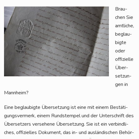
Brau­
chen Sie
amt­li­che,
beglau­
big­te
oder
offi­zi­el­le
Über­
set­zun­
gen in
Mannheim?
Eine beglau­big­te Über­set­zung ist eine mit einem Bestä­ti­
gungs­ver­merk, einem Rund­s­tem­pel und der Unter­schrift des
Über­set­zers ver­se­he­ne Über­set­zung. Sie ist ein ver­bind­li­
ches, offi­zi­el­les Doku­ment, das in- und aus­län­di­schen Behör­