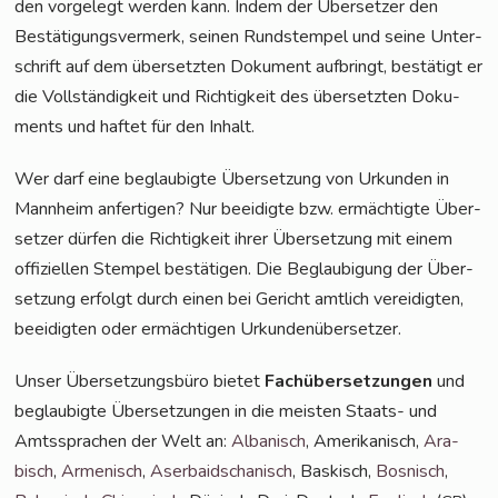
den vor­ge­legt wer­den kann. Indem der Über­set­zer den
Bestä­ti­gungs­ver­merk, sei­nen Rund­s­tem­pel und sei­ne Unter­
schrift auf dem über­setz­ten Doku­ment auf­bringt, bestä­tigt er
die Voll­stän­dig­keit und Rich­tig­keit des über­setz­ten Doku­
ments und haf­tet für den Inhalt.
Wer darf eine beglau­big­te Über­set­zung von Urkun­den in
Mann­heim anfer­ti­gen? Nur beei­dig­te bzw. ermäch­tig­te Über­
set­zer dür­fen die Rich­tig­keit ihrer Über­set­zung mit einem
offi­zi­el­len Stem­pel bestä­ti­gen. Die Beglau­bi­gung der Über­
set­zung erfolgt durch einen bei Gericht amt­lich ver­ei­dig­ten,
beei­dig­ten oder ermäch­ti­gen Urkundenübersetzer.
Unser Über­set­zungs­bü­ro bie­tet
Fach­über­set­zun­gen
und
beglau­big­te Über­set­zun­gen in die meis­ten Staats- und
Amts­spra­chen der Welt an:
Alba­nisch
, Ame­ri­ka­nisch,
Ara­
bisch
,
Arme­nisch
,
Aser­bai­dscha­nisch
, Bas­kisch,
Bos­nisch
,