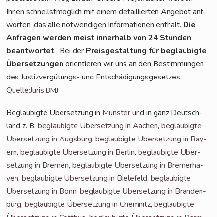
Ihnen schnellst­mög­lich mit einem detail­lier­ten Ange­bot ant­
wor­ten, das alle not­wen­di­gen Infor­ma­tio­nen ent­hält.
Die
Anfra­gen wer­den meist inner­halb von 24 Stun­den
beant­wor­tet
. Bei der
Preis­ge­stal­tung für beglau­big­te
Über­set­zun­gen
ori­en­tie­ren wir uns an den Bestim­mun­gen
des Jus­tiz­ver­gü­tungs- und Entschädigungsgesetzes.
Quelle:Juris
BMJ
Beglau­big­te Über­set­zung in
Müns­ter
und in ganz Deutsch­
land z. B:
beglau­big­te Über­set­zung in Aachen
,
beglau­big­te
Über­set­zung in Augs­burg
,
beglau­big­te Über­set­zung in Bay­
ern
,
beglau­big­te Über­set­zung in Ber­lin
,
beglau­big­te Über­
set­zung in Bre­men
,
beglau­big­te Über­set­zung in Bre­mer­ha­
ven
,
beglau­big­te Über­set­zung in Bie­le­feld
,
beglau­big­te
Über­set­zung in Bonn
,
beglau­big­te Über­set­zung in Bran­den­
burg
,
beglau­big­te Über­set­zung in Chem­nitz
,
beglau­big­te