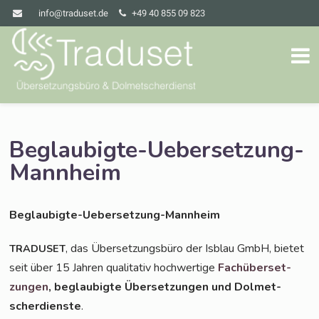
info@traduset.de
+49 40 855 09 823
Beglaubigte-Uebersetzung-
Mannheim
Beglau­big­te-Ueber­set­zung-Mann­heim
, das Über­set­zungs­bü­ro der Isblau GmbH, bie­tet
TRADUSET
seit über 15 Jah­ren qua­li­ta­tiv hoch­wer­ti­ge
Fach­über­set­
zun­gen
, beglau­big­te Über­set­zun­gen und Dol­met­
scher­diens­te
.