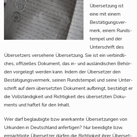
Über­set­zung ist
eine mit einem
Bestä­ti­gungs­ver­
merk, einem Rund­s­
tem­pel und der
Unter­schrift des
Über­set­zers ver­se­he­ne Über­set­zung. Sie ist ein ver­bind­li­
ches, offi­zi­el­les Doku­ment, das in- und aus­län­di­schen Behör­
den vor­ge­legt wer­den kann. Indem der Über­set­zer den
Bestä­ti­gungs­ver­merk, sei­nen Rund­s­tem­pel und sei­ne Unter­
schrift auf dem über­setz­ten Doku­ment auf­bringt, bestä­tigt er
die Voll­stän­dig­keit und Rich­tig­keit des über­setz­ten Doku­
ments und haf­tet für den Inhalt.
Wer darf beglau­big­te bzw aner­kann­te Über­set­zun­gen von
Urkun­den in Deutsch­land anfer­ti­gen? Nur beei­dig­te bzw.
ermäch­tig­te Über­set­zer dür­fen die Rich­tig­keit ihrer Über­set­