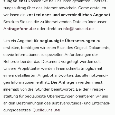
zungs­dienst
kön­nen Sie bei uns Ihren gesam­ten Über­set­
zungs­auf­trag über das Inter­net abwi­ckeln. Ger­ne erstel­len
wir Ihnen ein
kos­ten­lo­ses und unver­bind­li­ches Ange­bot
.
Schi­cken Sie uns die zu über­set­zen­den Datei­en über unser
Anfra­ge­for­mu­lar
oder direkt an
info@traduset.de
.
Um ein Ange­bot für
beglau­big­te Über­set­zun­gen
zu
erstel­len, benö­ti­gen wir einen Scan des Ori­gi­nal Doku­ments,
sowie Infor­ma­tio­nen zu spe­zi­el­len Anfor­de­run­gen der
Behör­de, bei der das Doku­ment vor­ge­legt wer­den soll.
Unse­re Pro­jekt­lei­ter wer­den Ihnen schnellst­mög­lich mit
einem detail­lier­ten Ange­bot ant­wor­ten, das alle not­wen­di­
gen Infor­ma­tio­nen ent­hält.
Die Anfra­gen
wer­den meist
inner­halb von drei Stun­den beant­wor­tet. Bei der Preis­ge­
stal­tung für beglau­big­te Über­set­zun­gen ori­en­tie­ren wir uns
an den Bestim­mun­gen des Jus­tiz­ver­gü­tungs- und Ent­schä­di­
gungs­ge­set­zes.
Quelle:Juris
BMJ