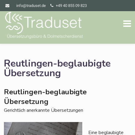
info@traduset.de
+49 40 855 09 823
Reutlingen-beglaubigte
Übersetzung
Reutlingen-beglaubigte
Übersetzung
Gericht­lich aner­kann­te Übersetzungen
Eine beglau­big­te