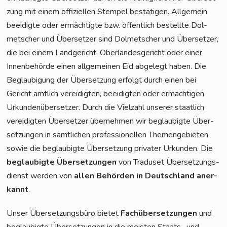
zung mit einem offi­zi­el­len Stem­pel bestä­ti­gen. All­ge­mein
beei­dig­te oder ermäch­tig­te bzw. öffent­lich bestell­te Dol­
met­scher und Über­set­zer sind Dol­met­scher und Über­set­zer,
die bei einem Land­ge­richt, Ober­lan­des­ge­richt oder einer
Innen­be­hör­de einen all­ge­mei­nen Eid abge­legt haben. Die
Beglau­bi­gung der Über­set­zung erfolgt durch einen bei
Gericht amt­lich ver­ei­dig­ten, beei­dig­ten oder ermäch­ti­gen
Urkun­den­über­set­zer. Durch die Viel­zahl unse­rer staat­lich
ver­ei­dig­ten Über­set­zer über­neh­men wir beglau­big­te Über­
set­zun­gen in sämt­li­chen pro­fes­sio­nel­len The­men­ge­bie­ten
sowie die beglau­big­te Über­set­zung pri­va­ter Urkun­den. Die
beglau­big­te Über­set­zun­gen
von Tra­du­set Über­set­zungs­
dienst wer­den von
allen Behör­den in Deutsch­land aner­
kannt
.
Unser Über­set­zungs­bü­ro bie­tet
Fach­über­set­zun­gen
und
beglau­big­te Über­set­zun­gen in die meis­ten Staats- und