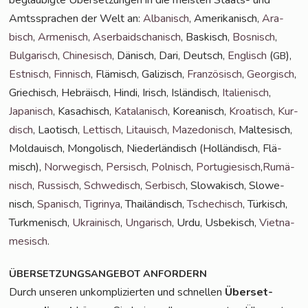
Amts­spra­chen der Welt an:
Alba­nisch
, Ame­ri­ka­nisch,
Ara­
bisch
,
Arme­nisch
,
Aser­bai­dscha­nisch
, Bas­kisch,
Bos­nisch
,
Bul­ga­risch
,
Chi­ne­sisch
, Dänisch, Dari, Deutsch,
Eng­lisch
(
),
GB
Est­nisch
,
Fin­nisch
, Flä­misch, Gali­zisch,
Fran­zö­sisch
,
Geor­gisch
,
Grie­chisch, Hebrä­isch, Hin­di, Irisch, Islän­disch,
Ita­lie­nisch
,
Japa­nisch
, Kasa­chisch,
Kata­la­nisch
, Korea­nisch,
Kroa­tisch
,
Kur­
disch
, Lao­tisch,
Let­tisch
,
Litau­isch
,
Maze­do­nisch
, Mal­te­sisch,
Mol­dauisch, Mon­go­lisch, Nie­der­län­disch (Hol­län­disch, Flä­
misch),
Nor­we­gisch
,
Per­sisch
,
Pol­nisch
,
Por­tu­gie­sisch
,
Rumä­
nisch
,
Rus­sisch
,
Schwe­disch
,
Ser­bisch
, Slo­wa­kisch, Slo­we­
nisch,
Spa­nisch
,
Tig­ri­nya
, Thai­län­disch,
Tsche­chisch
, Tür­kisch,
Turk­me­ni­sch,
Ukrai­nisch
,
Unga­risch
, Urdu, Usbe­kisch,
Viet­na­
me­sisch
.
ÜBERSETZUNGSANGEBOT
ANFORDERN
Durch unse­ren unkom­pli­zier­ten und schnel­len
Über­set­