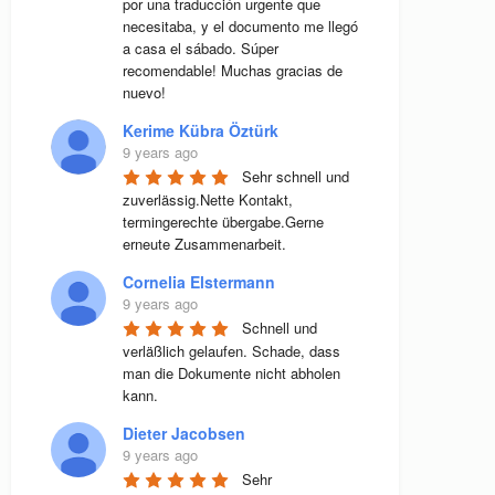
por una traducción urgente que 
necesitaba, y el documento me llegó 
a casa el sábado. Súper 
recomendable! Muchas gracias de 
nuevo!
Kerime Kübra Öztürk
9 years ago
Sehr schnell und 
zuverlässig.Nette Kontakt, 
termingerechte übergabe.Gerne 
erneute Zusammenarbeit.
Cornelia Elstermann
9 years ago
Schnell und 
verläßlich gelaufen. Schade, dass 
man die Dokumente nicht abholen 
kann.
Dieter Jacobsen
9 years ago
Sehr 