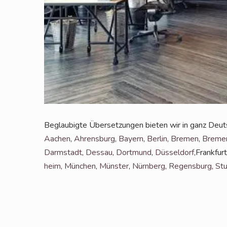
Beglau­big­te Über­set­zun­gen bie­ten wir in ganz Deutsc
Aachen
,
Ahrens­burg
,
Bay­ern
,
Ber­lin
,
Bre­men
,
Bre­mer
Darm­stadt
,
Des­sau
,
Dort­mund
,
Düs­sel­dorf
,Frank­fur
heim
,
Mün­chen
,
Müns­ter
,
Nürn­berg
,
Regens­burg
,
Stu