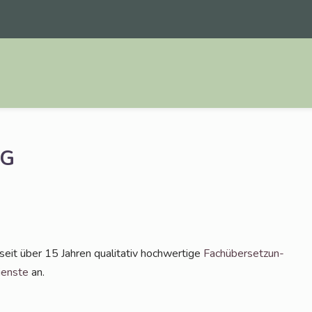
G
t über 15 Jah­ren qua­li­ta­tiv hoch­wer­ti­ge
Fach­über­set­zun­
iens­te
an.