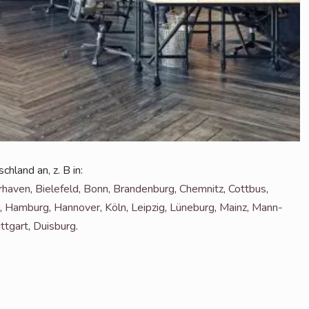
h­land an, z. B in:
­ha­ven
,
Bie­le­feld
,
Bonn
,
Bran­den­burg
,
Chem­nitz
,
Cott­bus
,
t,
Ham­burg
,
Han­no­ver
,
Köln
,
Leip­zig
,
Lüne­burg
,
Mainz
,
Mann­
tt­gart
,
Duis­burg
.