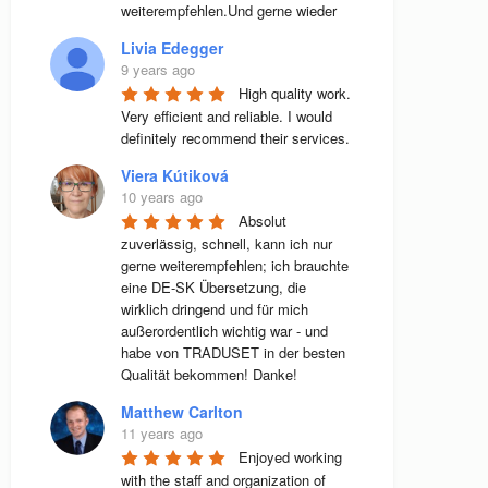
weiterempfehlen.Und gerne wieder
Livia Edegger
9 years ago
High quality work. 
Very efficient and reliable. I would 
definitely recommend their services.
Viera Kútiková
10 years ago
Absolut 
zuverlässig, schnell, kann ich nur 
gerne weiterempfehlen; ich brauchte 
eine DE-SK Übersetzung, die 
wirklich dringend und für mich 
außerordentlich wichtig war - und 
habe von TRADUSET in der besten 
Qualität bekommen! Danke!
Matthew Carlton
11 years ago
Enjoyed working 
with the staff and organization of 