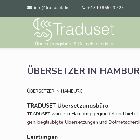
info@traduset.de
+49 40 855 09 823
ÜBERSETZER
IN
HAMBUR
ÜBERSETZER
IN
HAMBURG
Übersetzungsbüro
TRADUSET
wur­de in Ham­burg gegrün­det und bie­tet sei
TRADUSET
gen
,
beglau­big­te Über­set­zun­gen
und
Dol­met­scher­d
Leistungen