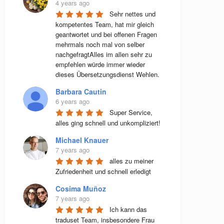
4 years ago
Sehr nettes und 
kompetentes Team, hat mir gleich 
geantwortet und bei offenen Fragen 
mehrmals noch mal von selber 
nachgefragtAlles im allen sehr zu 
empfehlen würde immer wieder 
dieses Übersetzungsdienst Wehlen.
Barbara Cautin
6 years ago
Super Service, 
alles ging schnell und unkompliziert!
Michael Knauer
7 years ago
alles zu meiner 
Zufriedenheit und schnell erledigt
Cosima Muñoz
7 years ago
Ich kann das 
traduset Team, insbesondere Frau 