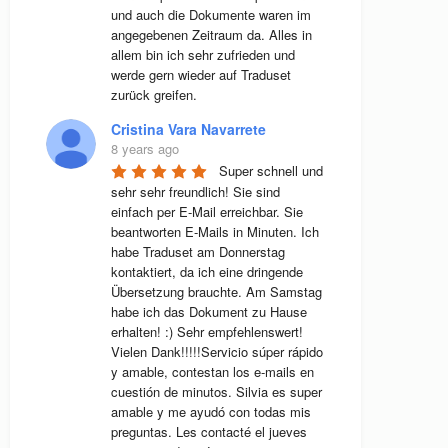
und auch die Dokumente waren im 
angegebenen Zeitraum da. Alles in 
allem bin ich sehr zufrieden und 
werde gern wieder auf Traduset 
zurück greifen.
Cristina Vara Navarrete
8 years ago
Super schnell und 
sehr sehr freundlich! Sie sind 
einfach per E-Mail erreichbar. Sie 
beantworten E-Mails in Minuten. Ich 
habe Traduset am Donnerstag 
kontaktiert, da ich eine dringende 
Übersetzung brauchte. Am Samstag 
habe ich das Dokument zu Hause 
erhalten! :) Sehr empfehlenswert! 
Vielen Dank!!!!!Servicio súper rápido 
y amable, contestan los e-mails en 
cuestión de minutos. Silvia es super 
amable y me ayudó con todas mis 
preguntas. Les contacté el jueves 