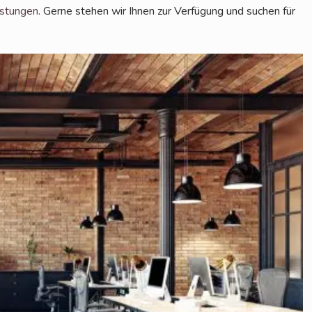
s­tun­gen
. Ger­ne ste­hen wir Ihnen zur Ver­fü­gung und suchen für