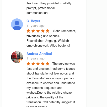
Traduset; they provided cordially 
prompt, professional 
communication.
C. Beyer
11 years ago
 Sehr kompetent, 
zuverlässig und schnell. 
Freundlicher Umgang. Wirklich 
empfehlenswert. Alles bestens! 
Andrea Annibal
11 years ago
The service was 
fast and precise.I had some issues 
about translation of few words and 
the translator was always open and 
available to correct and understand 
my personal requests and 
wishes.Due to the relative cheap 
price and the quality of the 
translation i will defenitly suggest it 
to other people.