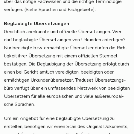
über das nöti­ge Fach­wis­sen und die rich­ti­ge Ter­mi­no­lo­gie
ver­fü­gen. (Sie­he Spra­chen und Fachgebiete).
Beglau­big­te Übersetzungen
Gericht­lich aner­kann­te und offi­zi­el­le Über­set­zun­gen. Wer
darf beglau­big­te Über­set­zun­gen von Urkun­den anfer­ti­gen?
Nur beei­dig­te bzw. ermäch­tig­te Über­set­zer dür­fen die Rich­
tig­keit ihrer Über­set­zung mit einem offi­zi­el­len Stem­pel
bestä­ti­gen. Die Beglau­bi­gung der Über­set­zung erfolgt durch
einen bei Gericht amt­lich ver­ei­dig­ten, beei­dig­ten oder
ermäch­ti­gen Urkun­den­über­set­zer. Tra­du­set Über­set­zungs­
bü­ro ver­fügt über ein umfas­sen­des Netz­werk von beei­dig­ten
Über­set­zern für alle euro­päi­schen und vie­le außer­eu­ro­päi­
sche Sprachen.
Um ein Ange­bot für eine beglau­big­te Über­set­zung zu
erstel­len, benö­ti­gen wir einen Scan des Ori­gi­nal Doku­ments,