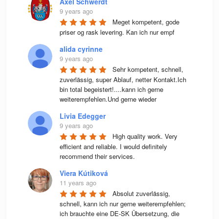
Axel Schwerdt
9 years ago
Meget kompetent, gode 
priser og rask levering. Kan ich nur empf
alida cyrinne
9 years ago
Sehr kompetent, schnell, 
zuverlässig, super Ablauf, netter Kontakt.Ich 
bin total begeistert!....kann ich gerne 
weiterempfehlen.Und gerne wieder
Livia Edegger
9 years ago
High quality work. Very 
efficient and reliable. I would definitely 
recommend their services.
Viera Kútiková
11 years ago
Absolut zuverlässig, 
schnell, kann ich nur gerne weiterempfehlen; 
ich brauchte eine DE-SK Übersetzung, die 