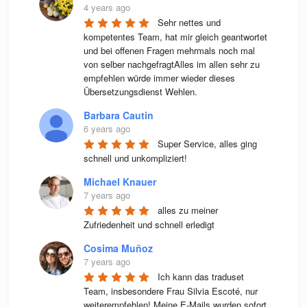
4 years ago
Sehr nettes und 
kompetentes Team, hat mir gleich geantwortet 
und bei offenen Fragen mehrmals noch mal 
von selber nachgefragtAlles im allen sehr zu 
empfehlen würde immer wieder dieses 
Übersetzungsdienst Wehlen.
Barbara Cautin
6 years ago
Super Service, alles ging 
schnell und unkompliziert!
Michael Knauer
7 years ago
alles zu meiner 
Zufriedenheit und schnell erledigt
Cosima Muñoz
7 years ago
Ich kann das traduset 
Team, insbesondere Frau Silvia Escoté, nur 
weiterempfehlen! Meine E-Mails wurden sofort 