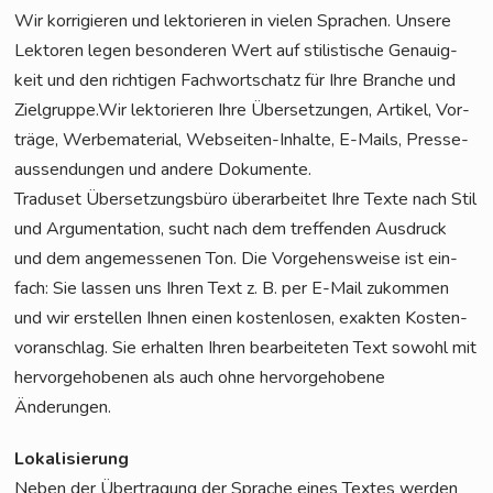
Wir kor­ri­gie­ren und lek­to­rie­ren in vie­len Spra­chen. Unse­re
Lek­to­ren legen beson­de­ren Wert auf sti­lis­ti­sche Genau­ig­
keit und den rich­ti­gen Fach­wort­schatz für Ihre Bran­che und
Zielgruppe.Wir lek­to­rie­ren Ihre Über­set­zun­gen, Arti­kel, Vor­
trä­ge, Wer­be­ma­te­ri­al, Web­sei­ten-Inhal­te, E-Mails, Pres­se­
aus­sen­dun­gen und ande­re Dokumente.
Tra­du­set Über­set­zungs­bü­ro über­ar­bei­tet Ihre Tex­te nach Stil
und Argu­men­ta­ti­on, sucht nach dem tref­fen­den Aus­druck
und dem ange­mes­se­nen Ton. Die Vor­ge­hens­wei­se ist ein­
fach: Sie las­sen uns Ihren Text z. B. per E-Mail zukom­men
und wir erstel­len Ihnen einen kos­ten­lo­sen, exak­ten Kos­ten­
vor­anschlag. Sie erhal­ten Ihren bear­bei­te­ten Text sowohl mit
her­vor­ge­ho­be­nen als auch ohne her­vor­ge­ho­be­ne
Änderungen.
Loka­li­sie­rung
Neben der Über­tra­gung der Spra­che eines Tex­tes wer­den