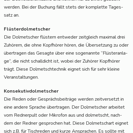
wer­den. Bei der Buchung fällt stets der kom­plet­te Tages­
satz an.
Flüs­ter­dol­met­scher
Die Dol­met­scher flüs­tern ent­we­der zeit­gleich maxi­mal drei
Zuhö­rern, die ohne Kopf­hö­rer hören, die Über­set­zung zu oder
über­tra­gen das Gesag­te über eine soge­nann­te “Flüs­ter­an­la­
ge”, die nicht schall­dicht ist, wobei der Zuhö­rer Kopf­hö­rer
trägt. Die­se Dol­metsch­tech­nik eig­net sich für sehr klei­ne
Veranstaltungen.
Kon­se­ku­tiv­dol­met­scher
Die Reden oder Gesprächs­bei­trä­ge wer­den zeit­ver­setzt in
eine ande­re Spra­che über­tra­gen. Der Dol­met­scher arbei­tet
vom Red­ner­pult oder Mikro­fon aus und dol­metscht, nach­
dem der Red­ner gespro­chen hat. Die­se Dol­metschart eig­net
sich z.B. für Tisch­re­den und kur­ze Anspra­chen. Es soll­te mit