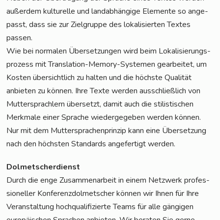
außer­dem kul­tu­rel­le und land­ab­hän­gi­ge Ele­men­te so ange­
passt, dass sie zur Ziel­grup­pe des loka­li­sier­ten Tex­tes
passen.
Wie bei nor­ma­len Über­set­zun­gen wird beim Loka­li­sie­rungs­
pro­zess mit Trans­la­ti­on-Memo­ry-Sys­te­men gear­bei­tet, um
Kos­ten über­sicht­lich zu hal­ten und die höchs­te Qua­li­tät
anbie­ten zu kön­nen. Ihre Tex­te wer­den aus­schließ­lich von
Mut­ter­sprach­lern über­setzt, damit auch die sti­lis­ti­schen
Merk­ma­le einer Spra­che wie­der­ge­ge­ben wer­den kön­nen.
Nur mit dem Mut­ter­spra­chen­prin­zip kann eine Über­set­zung
nach den höchs­ten Stan­dards ange­fer­tigt werden.
Dol­met­scher­dienst
Durch die enge Zusam­men­ar­beit in einem Netz­werk pro­fes­
sio­nel­ler Kon­fe­renz­dol­met­scher kön­nen wir Ihnen für Ihre
Ver­an­stal­tung hoch­qua­li­fi­zier­te Teams für alle gän­gi­gen
euro­päi­schen Spra­chen anbie­ten. Wir bera­ten Sie ger­ne,