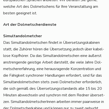
wel­che Art des Dol­met­schens für Ihre Ver­an­stal­tung am
bes­ten geeig­net ist.
Art der Dolmetscherdienste
Simul­tan­dol­met­cher
Das Simul­tan­dol­met­schen fin­det in Über­set­zungs­ka­bi­nen
statt, die Zuhö­rer hören die Über­set­zung jedoch über kabel­
lo­se Kopf­hö­rer. Da das Simul­tan­dol­met­schen eine äußerst
anstren­gen­de geis­ti­ge Arbeit dar­stellt, die vie­le Jah­re Dol­
met­scher­er­fah­rung, eine her­aus­ra­gen­de Kon­zen­tra­ti­on und
die Fähig­keit syn­chro­ner Hand­lun­gen erfor­dert, sind für das
Simul­tan­dol­met­schen stets zwei Dol­met­scher erfor­der­lich,
die sich gemäß des Über­set­zungs­stan­dards alle 15 bis 20
Minu­ten abwech­seln und syn­chron mit dem Red­ner über­set­
zen. Simul­tan­dol­met­sche­rIn­nen arbei­ten immer paar­wei­se in
der Dol­met­scher­ka­bi­ne und kön­nen nur zu zweit gebucht