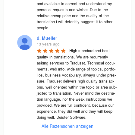
and available to correct and understand my 
personal requests and wishes.Due to the 
relative cheap price and the quality of the 
translation i will defenitly suggest it to other 
people.
d. Mueller
13 years ago
High stan­dard and best 
qua­lity in trans­la­ti­ons. We are recur­rently 
asking ser­vices to Tra­du­set. Tech­ni­cal docu­
ments, web info, wide range of topics, port­fo­
lios, busi­ness voca­bu­lary, always under pres­
sure. Tra­du­set deli­vers high qua­lity trans­la­ti­
ons, well ori­en­ted wit­hin the topic or area sub­
jec­ted to trans­la­tion. Never mind the desti­na­
tion lan­guage, nor the weak instruc­tions we 
pro­vi­ded. We are full con­fi­dent, because our 
expe­ri­ence, they did well and they will keep 
doing well. Deis­ter Software.
Alle Rezensionen anzeigen