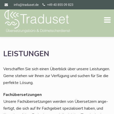
info@traduset.de
+49 40 855 09 823
LEISTUNGEN
Ver­schaf­fen Sie sich einen Über­blick über unse­re Leis­tun­gen.
Ger­ne ste­hen wir Ihnen zur Ver­fü­gung und suchen für Sie die
per­fek­te Lösung.
Fach­über­set­zun­gen
Unse­re Fach­über­set­zun­gen wer­den von Über­set­zern ange­
fer­tigt, die sich auf Ihr Fach­ge­biet spe­zia­li­siert haben, und