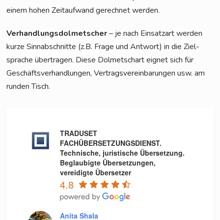
einem hohen Zeit­auf­wand gerech­net werden.
Ver­hand­lungs­dol­met­scher
– je nach Ein­satz­art wer­den
kur­ze Sinn­ab­schnit­te (z.B. Fra­ge und Ant­wort) in die Ziel­
spra­che über­tra­gen. Die­se Dol­metschart eig­net sich für
Geschäfts­ver­hand­lun­gen, Ver­trags­ver­ein­ba­run­gen usw. am
run­den Tisch.
TRADUSET
FACHÜBERSETZUNGSDIENST.
Technische, juristische Übersetzung.
Beglaubigte Übersetzungen,
vereidigte Übersetzer
4.8
Anita Shala