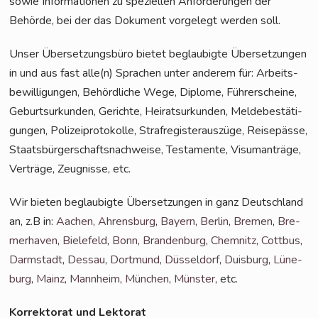
sowie Infor­ma­tio­nen zu spe­zi­el­len Anfor­de­run­gen der
Behör­de, bei der das Doku­ment vor­ge­legt wer­den soll.
Unser Über­set­zungs­bü­ro bie­tet beglau­big­te Über­set­zun­gen
in und aus fast alle(n) Spra­chen unter ande­rem für: Arbeits­
be­wil­li­gun­gen, Behörd­li­che Wege, Diplo­me, Füh­rer­schei­ne,
Geburts­ur­kun­den, Gerich­te, Hei­rats­ur­kun­den, Mel­de­be­stä­ti­
gun­gen, Poli­zei­pro­to­kol­le, Straf­re­gis­ter­aus­zü­ge, Rei­se­päs­se,
Staats­bür­ger­schafts­nach­wei­se, Tes­ta­men­te, Visum­an­trä­ge,
Ver­trä­ge, Zeug­nis­se, etc.
Wir bie­ten beglau­big­te Über­set­zun­gen in ganz Deutsch­land
an, z.B in:
Aachen
,
Ahrens­burg
,
Bay­ern
,
Ber­lin
,
Bre­men
,
Bre­
mer­ha­ven
,
Bie­le­feld
,
Bonn
,
Bran­den­burg
,
Chem­nitz
,
Cott­bus
,
Darm­stadt
,
Des­sau
,
Dort­mund
,
Düs­sel­dorf
,
Duis­burg
,
Lüne­
burg
,
Mainz
,
Mann­heim
,
Mün­chen
,
Müns­ter
, etc.
Kor­rek­to­rat und Lektorat