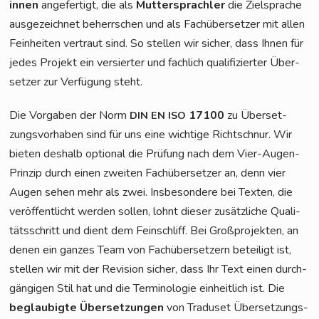
innen
ange­fer­tigt, die als
Mut­ter­sprach­ler
die Ziel­spra­che
aus­ge­zeich­net beherr­schen und als Fach­über­set­zer mit allen
Fein­hei­ten ver­traut sind. So stel­len wir sicher, dass Ihnen für
jedes Pro­jekt ein ver­sier­ter und fach­lich qua­li­fi­zier­ter Über­
set­zer zur Ver­fü­gung steht.
Die Vor­ga­ben der Norm
17100
zu Über­set­
DIN
EN
ISO
zungs­vor­ha­ben sind für uns eine wich­ti­ge Richt­schnur. Wir
bie­ten des­halb optio­nal die Prü­fung nach dem Vier-Augen-
Prin­zip durch einen zwei­ten Fach­über­set­zer an, denn vier
Augen sehen mehr als zwei. Ins­be­son­de­re bei Tex­ten, die
ver­öf­fent­licht wer­den sol­len, lohnt die­ser zusätz­li­che Qua­li­
täts­schritt und dient dem Fein­schliff. Bei Groß­pro­jek­ten, an
denen ein gan­zes Team von Fach­über­set­zern betei­ligt ist,
stel­len wir mit der Revi­si­on sicher, dass Ihr Text einen durch­
gän­gi­gen Stil hat und die Ter­mi­no­lo­gie ein­heit­lich ist. Die
beglau­big­te Über­set­zun­gen
von Tra­du­set Über­set­zungs­