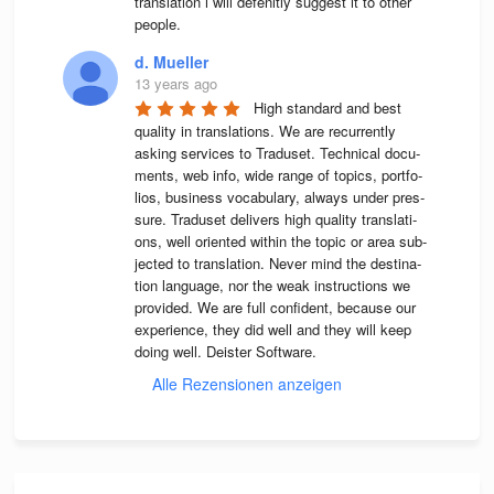
translation i will defenitly suggest it to other 
people.
d. Mueller
13 years ago
High stan­dard and best 
qua­lity in trans­la­ti­ons. We are recur­rently 
asking ser­vices to Tra­du­set. Tech­ni­cal docu­
ments, web info, wide range of topics, port­fo­
lios, busi­ness voca­bu­lary, always under pres­
sure. Tra­du­set deli­vers high qua­lity trans­la­ti­
ons, well ori­en­ted wit­hin the topic or area sub­
jec­ted to trans­la­tion. Never mind the desti­na­
tion lan­guage, nor the weak instruc­tions we 
pro­vi­ded. We are full con­fi­dent, because our 
expe­ri­ence, they did well and they will keep 
doing well. Deis­ter Software.
Alle Rezensionen anzeigen