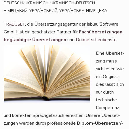
,
DEUTSCH-UKRAINISCH
UKRAINISCH-DEUTSCH
,
НІМЕЦЬКИЙ-УКРАЇНСЬКИЙ
УКРАЇНСЬКА-НІМЕЦЬКА
, die Über­set­zungs­agen­tur der Isblau Soft­ware
TRADUSET
GmbH, ist ein geschätz­ter Part­ner für
Fach­über­set­zun­gen,
beglau­big­te Über­set­zun­gen
und
Dol­met­scher­diens­te
.
Eine Über­set­
zung muss
sich lesen wie
ein Ori­gi­nal,
dies lässt sich
nur durch
tech­ni­sche
Kom­pe­tenz
und kor­rek­ten Sprach­ge­brauch errei­chen. Unse­re Über­set­
zun­gen wer­den durch pro­fes­sio­nel­le
Diplom-Über­set­zer/-