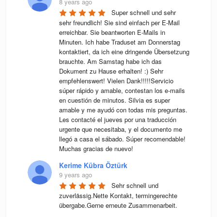
8 years ago
Super schnell und sehr 
sehr freundlich! Sie sind einfach per E-Mail 
erreichbar. Sie beantworten E-Mails in 
Minuten. Ich habe Traduset am Donnerstag 
kontaktiert, da ich eine dringende Übersetzung 
brauchte. Am Samstag habe ich das 
Dokument zu Hause erhalten! :) Sehr 
empfehlenswert! Vielen Dank!!!!!Servicio 
súper rápido y amable, contestan los e-mails 
en cuestión de minutos. Silvia es super 
amable y me ayudó con todas mis preguntas. 
Les contacté el jueves por una traducción 
urgente que necesitaba, y el documento me 
llegó a casa el sábado. Súper recomendable! 
Muchas gracias de nuevo!
Kerime Kübra Öztürk
9 years ago
Sehr schnell und 
zuverlässig.Nette Kontakt, termingerechte 
übergabe.Gerne erneute Zusammenarbeit.