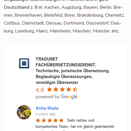
Deutsch­land z. B in:
Aachen
,
Augs­burg
,
Bay­ern
,
Ber­lin
,
Bre­
men
,
Bre­mer­ha­ven
,
Bie­le­feld
,
Bonn
,
Bran­den­burg
,
Chem­nitz
,
Cott­bus
,
Darm­stadt
,
Des­sau
,
Dort­mund
,
Düs­sel­dorf
,
Duis­
burg
,
Lüne­burg
,
Mainz
,
Mann­heim
,
Mün­chen
,
Müns­ter
, etc.
TRADUSET
FACHÜBERSETZUNGSDIENST.
Technische, juristische Übersetzung.
Beglaubigte Übersetzungen,
vereidigte Übersetzer
4.8
Anita Shala
4 years ago
Sehr nettes und 
kompetentes Team, hat mir gleich geantwortet 