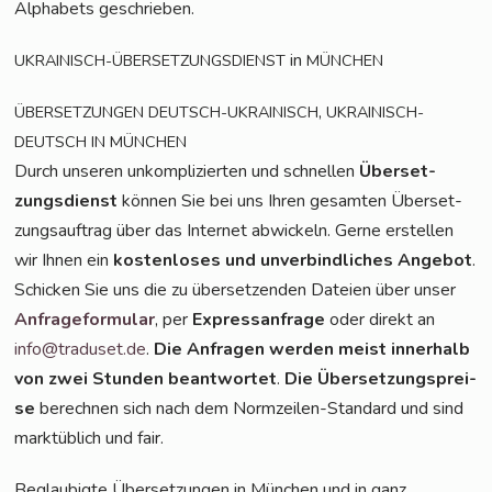
Alpha­bets geschrieben.
in
UKRAINISCH-ÜBERSETZUNGSDIENST
MÜNCHEN
,
ÜBERSETZUNGEN
DEUTSCH-UKRAINISCH
UKRAINISCH-
DEUTSCH
IN
MÜNCHEN
Durch unse­ren unkom­pli­zier­ten und schnel­len
Über­set­
zungs­dienst
kön­nen Sie bei uns Ihren gesam­ten Über­set­
zungs­auf­trag über das Inter­net abwi­ckeln. Ger­ne erstel­len
wir Ihnen ein
kos­ten­lo­ses und unver­bind­li­ches Ange­bot
.
Schi­cken Sie uns die zu über­set­zen­den Datei­en über unser
Anfra­ge­for­mu­lar
, per
Express­an­fra­ge
oder direkt an
info@traduset.de
.
Die Anfra­gen wer­den meist inner­halb
von zwei Stun­den beant­wor­tet
.
Die Über­set­zungs­prei­
se
berech­nen sich nach dem Norm­zei­len-Stan­dard und sind
markt­üb­lich und fair.
Beglau­big­te Über­set­zun­gen in Mün­chen und in ganz