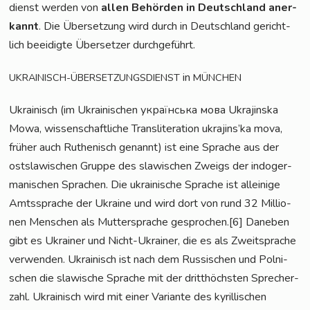
dienst wer­den von
allen Behör­den in Deutsch­land aner­
kannt
. Die Über­set­zung wird durch in Deutsch­land gericht­
lich beei­dig­te Über­set­zer durchgeführt.
in
UKRAINISCH-ÜBERSETZUNGSDIENST
MÜNCHEN
Ukrai­nisch (im Ukrai­ni­schen українська мова Ukra­jins­ka
Mowa, wis­sen­schaft­li­che Trans­li­te­ra­ti­on ukrajins’ka mova,
frü­her auch Ruthe­nisch genannt) ist eine Spra­che aus der
ost­sla­wi­schen Grup­pe des sla­wi­schen Zweigs der indo­ger­
ma­ni­schen Spra­chen. Die ukrai­ni­sche Spra­che ist allei­ni­ge
Amts­spra­che der Ukrai­ne und wird dort von rund 32 Mil­lio­
nen Men­schen als Mut­ter­spra­che gesprochen.[6] Dane­ben
gibt es Ukrai­ner und Nicht-Ukrai­ner, die es als Zweit­spra­che
ver­wen­den. Ukrai­nisch ist nach dem Rus­si­schen und Pol­ni­
schen die sla­wi­sche Spra­che mit der dritt­höchs­ten Spre­cher­
zahl. Ukrai­nisch wird mit einer Vari­an­te des kyril­li­schen