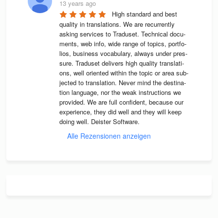
13 years ago
High stan­dard and best 
qua­lity in trans­la­ti­ons. We are recur­rently 
asking ser­vices to Tra­du­set. Tech­ni­cal docu­
ments, web info, wide range of topics, port­fo­
lios, busi­ness voca­bu­lary, always under pres­
sure. Tra­du­set deli­vers high qua­lity trans­la­ti­
ons, well ori­en­ted wit­hin the topic or area sub­
jec­ted to trans­la­tion. Never mind the desti­na­
tion lan­guage, nor the weak instruc­tions we 
pro­vi­ded. We are full con­fi­dent, because our 
expe­ri­ence, they did well and they will keep 
doing well. Deis­ter Software.
Alle Rezensionen anzeigen