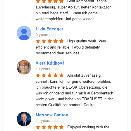
Sehr kompetent, schnell, 
zuverlässig, super Ablauf, netter Kontakt.Ich 
bin total begeistert!....kann ich gerne 
weiterempfehlen.Und gerne wieder
Livia Edegger
9 years ago
High quality work. Very 
efficient and reliable. I would definitely 
recommend their services.
Viera Kútiková
10 years ago
Absolut zuverlässig, 
schnell, kann ich nur gerne weiterempfehlen; 
ich brauchte eine DE-SK Übersetzung, die 
wirklich dringend und für mich außerordentlich 
wichtig war - und habe von TRADUSET in der 
besten Qualität bekommen! Danke!
Matthew Carlton
11 years ago
Enjoyed working with the 