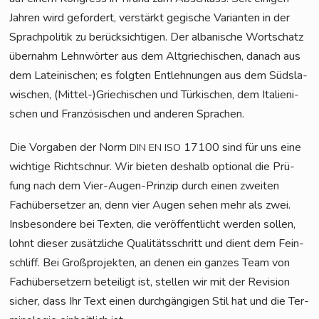
Jah­ren wird gefor­dert, ver­stärkt gegi­sche Vari­an­ten in der
Sprach­po­li­tik zu berück­sich­ti­gen. Der alba­ni­sche Wort­schatz
über­nahm Lehn­wör­ter aus dem Alt­grie­chi­schen, danach aus
dem Latei­ni­schen; es folg­ten Ent­leh­nun­gen aus dem Süd­sla­
wi­schen, (Mittel-)Griechischen und Tür­ki­schen, dem Ita­lie­ni­
schen und Fran­zö­si­schen und ande­ren Sprachen.
Die Vor­ga­ben der Norm
17100 sind für uns eine
DIN
EN
ISO
wich­ti­ge Richt­schnur. Wir bie­ten des­halb optio­nal die Prü­
fung nach dem Vier-Augen-Prin­zip durch einen zwei­ten
Fach­über­set­zer an, denn vier Augen sehen mehr als zwei.
Ins­be­son­de­re bei Tex­ten, die ver­öf­fent­licht wer­den sol­len,
lohnt die­ser zusätz­li­che Qua­li­täts­schritt und dient dem Fein­
schliff. Bei Groß­pro­jek­ten, an denen ein gan­zes Team von
Fach­über­set­zern betei­ligt ist, stel­len wir mit der Revi­si­on
sicher, dass Ihr Text einen durch­gän­gi­gen Stil hat und die Ter­