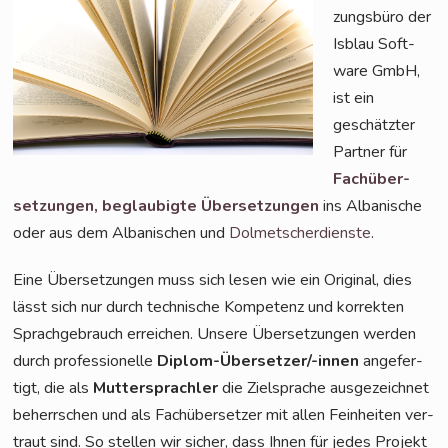
zungs­bü­ro der
Isblau Soft­
ware GmbH,
ist ein
geschätz­ter
Part­ner für
Fach­über­
set­zun­gen,
beglau­big­te Über­set­zun­gen
ins Alba­ni­sche
oder aus dem Alba­ni­schen und
Dol­met­scher­diens­te
.
Eine Über­set­zun­gen muss sich lesen wie ein Ori­gi­nal, dies
lässt sich nur durch tech­ni­sche Kom­pe­tenz und kor­rek­ten
Sprach­ge­brauch errei­chen. Unse­re Über­set­zun­gen wer­den
durch pro­fes­sio­nel­le
Diplom-Über­set­zer/-innen
ange­fer­
tigt, die als
Mut­ter­sprach­ler
die Ziel­spra­che aus­ge­zeich­net
beherr­schen und als Fach­über­set­zer mit allen Fein­hei­ten ver­
traut sind. So stel­len wir sicher, dass Ihnen für jedes Pro­jekt