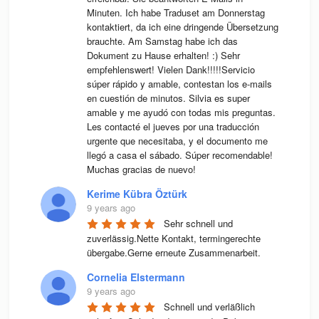
Minuten. Ich habe Traduset am Donnerstag 
kontaktiert, da ich eine dringende Übersetzung 
brauchte. Am Samstag habe ich das 
Dokument zu Hause erhalten! :) Sehr 
empfehlenswert! Vielen Dank!!!!!Servicio 
súper rápido y amable, contestan los e-mails 
en cuestión de minutos. Silvia es super 
amable y me ayudó con todas mis preguntas. 
Les contacté el jueves por una traducción 
urgente que necesitaba, y el documento me 
llegó a casa el sábado. Súper recomendable! 
Muchas gracias de nuevo!
Kerime Kübra Öztürk
9 years ago
Sehr schnell und 
zuverlässig.Nette Kontakt, termingerechte 
übergabe.Gerne erneute Zusammenarbeit.
Cornelia Elstermann
9 years ago
Schnell und verläßlich 