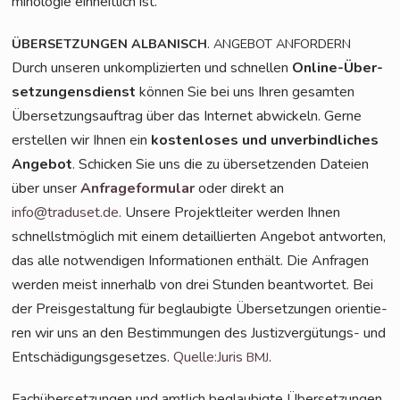
mi­no­lo­gie ein­heit­lich ist.
.
ÜBERSETZUNGEN
ALBANISCH
ANGEBOT
ANFORDERN
Durch unse­ren unkom­pli­zier­ten und schnel­len
Online-Über­
set­zun­gen­s­dienst
kön­nen Sie bei uns Ihren gesam­ten
Über­set­zungs­auf­trag über das Inter­net abwi­ckeln. Ger­ne
erstel­len wir Ihnen ein
kos­ten­lo­ses und unver­bind­li­ches
Ange­bot
. Schi­cken Sie uns die zu über­set­zen­den Datei­en
über unser
Anfra­ge­for­mu­lar
oder direkt an
info@traduset.de
. Unse­re Pro­jekt­lei­ter wer­den Ihnen
schnellst­mög­lich mit einem detail­lier­ten Ange­bot ant­wor­ten,
das alle not­wen­di­gen Infor­ma­tio­nen ent­hält. Die Anfra­gen
wer­den meist inner­halb von drei Stun­den beant­wor­tet. Bei
der Preis­ge­stal­tung für beglau­big­te Über­set­zun­gen ori­en­tie­
ren wir uns an den Bestim­mun­gen des Jus­tiz­ver­gü­tungs- und
Ent­schä­di­gungs­ge­set­zes.
Quelle:Juris
.
BMJ
Fach­über­set­zun­gen und amt­lich beglau­big­te Über­set­zun­gen