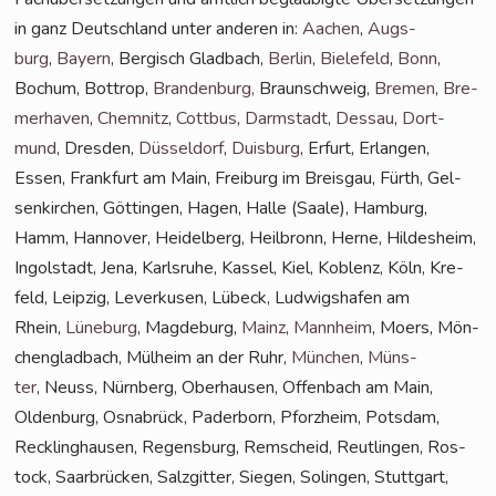
in ganz Deutsch­land unter ande­ren in:
Aachen
,
Augs­
burg
,
Bay­ern
, Ber­gisch Glad­bach,
Ber­lin
,
Bie­le­feld
,
Bonn
,
Bochum, Bot­trop,
Bran­den­burg
,
Braun­schweig,
Bre­men
,
Bre­
mer­ha­ven
,
Chem­nitz
,
Cott­bus
,
Darm­stadt
,
Des­sau
,
Dort­
mund
, Dres­den,
Düs­sel­dorf
,
Duis­burg
, Erfurt, Erlan­gen,
Essen, Frank­furt am Main, Frei­burg im Breis­gau, Fürth, Gel­
sen­kir­chen, Göt­tin­gen, Hagen, Hal­le (Saa­le), Ham­burg,
Hamm, Han­no­ver, Hei­del­berg, Heil­bronn, Her­ne, Hil­des­heim,
Ingol­stadt, Jena, Karls­ru­he, Kas­sel, Kiel, Koblenz, Köln, Kre­
feld, Leip­zig, Lever­ku­sen, Lübeck, Lud­wigs­ha­fen am
Rhein,
Lüne­burg
, Mag­de­burg,
Mainz
,
Mann­heim
, Moers, Mön­
chen­glad­bach, Mül­heim an der Ruhr,
Mün­chen
,
Müns­
ter
, Neuss, Nürn­berg, Ober­hau­sen, Offen­bach am Main,
Olden­burg, Osna­brück, Pader­born, Pforz­heim, Pots­dam,
Reck­ling­hau­sen, Regens­burg, Rem­scheid, Reut­lin­gen, Ros­
tock, Saar­brü­cken, Salz­git­ter, Sie­gen, Solin­gen, Stutt­gart,