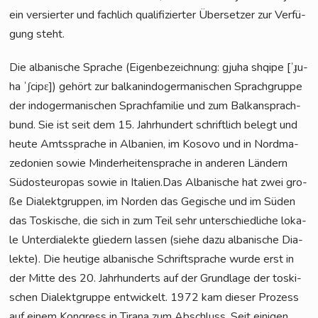
ein ver­sier­ter und fach­lich qua­li­fi­zier­ter Über­set­zer zur Ver­fü­
gung steht.
Die alba­ni­sche Spra­che (Eigen­be­zeich­nung: gju­ha shqi­pe [ˈɟu­
ha ˈʃcipɛ]) gehört zur bal­kan­in­do­ger­ma­ni­schen Sprach­grup­pe
der indo­ger­ma­ni­schen Sprach­fa­mi­lie und zum Bal­kan­sprach­
bund. Sie ist seit dem 15. Jahr­hun­dert schrift­lich belegt und
heu­te Amts­spra­che in Alba­ni­en, im Koso­vo und in Nord­ma­
ze­do­ni­en sowie Min­der­hei­ten­spra­che in ande­ren Län­dern
Süd­ost­eu­ro­pas sowie in Italien.Das Alba­ni­sche hat zwei gro­
ße Dia­lekt­grup­pen, im Nor­den das Gegi­sche und im Süden
das Tos­ki­sche, die sich in zum Teil sehr unter­schied­li­che loka­
le Unter­dia­lek­te glie­dern las­sen (sie­he dazu alba­ni­sche Dia­
lek­te). Die heu­ti­ge alba­ni­sche Schrift­spra­che wur­de erst in
der Mit­te des 20. Jahr­hun­derts auf der Grund­la­ge der tos­ki­
schen Dia­lekt­grup­pe ent­wi­ckelt. 1972 kam die­ser Pro­zess
auf einem Kon­gress in Tira­na zum Abschluss. Seit eini­gen