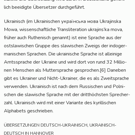
lich beei­dig­te Über­set­zer durchgeführt.
Ukrai­nisch (im Ukrai­ni­schen українська мова Ukra­jins­ka
Mowa, wis­sen­schaft­li­che Trans­li­te­ra­ti­on ukrajins’ka mova,
frü­her auch Ruthe­nisch genannt) ist eine Spra­che aus der
ost­sla­wi­schen Grup­pe des sla­wi­schen Zweigs der indo­ger­
ma­ni­schen Spra­chen. Die ukrai­ni­sche Spra­che ist allei­ni­ge
Amts­spra­che der Ukrai­ne und wird dort von rund 32 Mil­lio­
nen Men­schen als Mut­ter­spra­che gesprochen.[6] Dane­ben
gibt es Ukrai­ner und Nicht-Ukrai­ner, die es als Zweit­spra­che
ver­wen­den. Ukrai­nisch ist nach dem Rus­si­schen und Pol­ni­
schen die sla­wi­sche Spra­che mit der dritt­höchs­ten Spre­cher­
zahl. Ukrai­nisch wird mit einer Vari­an­te des kyril­li­schen
Alpha­bets geschrieben.
,
ÜBERSETZUNGEN
DEUTSCH-UKRAINISCH
UKRAINISCH-
DEUTSCH
IN
HANNOVER