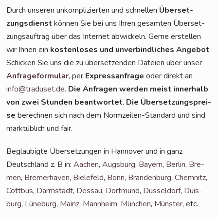
Durch unse­ren unkom­pli­zier­ten und schnel­len
Über­set­
zungs­dienst
kön­nen Sie bei uns Ihren gesam­ten Über­set­
zungs­auf­trag über das Inter­net abwi­ckeln. Ger­ne erstel­len
wir Ihnen ein
kos­ten­lo­ses und unver­bind­li­ches Ange­bot
.
Schi­cken Sie uns die zu über­set­zen­den Datei­en über unser
Anfra­ge­for­mu­lar
, per
Express­an­fra­ge
oder direkt an
info@traduset.de
.
Die Anfra­gen wer­den meist inner­halb
von zwei Stun­den beant­wor­tet
.
Die Über­set­zungs­prei­
se
berech­nen sich nach dem Norm­zei­len-Stan­dard und sind
markt­üb­lich und fair.
Beglau­big­te Über­set­zun­gen in Han­no­ver und in ganz
Deutsch­land z. B in:
Aachen
,
Augs­burg
,
Bay­ern
,
Ber­lin
,
Bre­
men
,
Bre­mer­ha­ven
,
Bie­le­feld
,
Bonn
,
Bran­den­burg
,
Chem­nitz
,
Cott­bus
,
Darm­stadt
,
Des­sau
,
Dort­mund
,
Düs­sel­dorf
,
Duis­
burg
,
Lüne­burg
,
Mainz
,
Mann­heim
,
Mün­chen
,
Müns­ter
, etc.