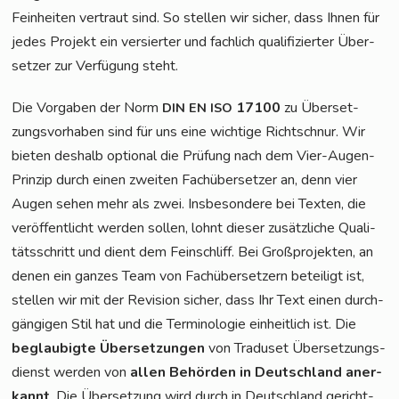
Fein­hei­ten ver­traut sind. So stel­len wir sicher, dass Ihnen für
jedes Pro­jekt ein ver­sier­ter und fach­lich qua­li­fi­zier­ter Über­
set­zer zur Ver­fü­gung steht.
Die Vor­ga­ben der Norm
17100
zu Über­set­
DIN
EN
ISO
zungs­vor­ha­ben sind für uns eine wich­ti­ge Richt­schnur. Wir
bie­ten des­halb optio­nal die Prü­fung nach dem Vier-Augen-
Prin­zip durch einen zwei­ten Fach­über­set­zer an, denn vier
Augen sehen mehr als zwei. Ins­be­son­de­re bei Tex­ten, die
ver­öf­fent­licht wer­den sol­len, lohnt die­ser zusätz­li­che Qua­li­
täts­schritt und dient dem Fein­schliff. Bei Groß­pro­jek­ten, an
denen ein gan­zes Team von Fach­über­set­zern betei­ligt ist,
stel­len wir mit der Revi­si­on sicher, dass Ihr Text einen durch­
gän­gi­gen Stil hat und die Ter­mi­no­lo­gie ein­heit­lich ist. Die
beglau­big­te Über­set­zun­gen
von Tra­du­set Über­set­zungs­
dienst wer­den von
allen Behör­den in Deutsch­land aner­
kannt
. Die Über­set­zung wird durch in Deutsch­land gericht­