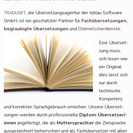
, die Über­set­zungs­agen­tur der Isblau Soft­ware
TRADUSET
GmbH, ist ein geschätz­ter Part­ner für
Fach­über­set­zun­gen,
beglau­big­te Über­set­zun­gen
und
Dol­met­scher­diens­te
.
Eine Über­set­
zung muss
sich lesen wie
ein Ori­gi­nal,
dies lässt sich
nur durch
tech­ni­sche
Kom­pe­tenz
und kor­rek­ten Sprach­ge­brauch errei­chen. Unse­re Über­set­
zun­gen wer­den durch pro­fes­sio­nel­le
Diplom-Über­set­zer/-
innen
ange­fer­tigt, die als
Mut­ter­sprach­ler
die Ziel­spra­che
aus­ge­zeich­net beherr­schen und als Fach­über­set­zer mit allen