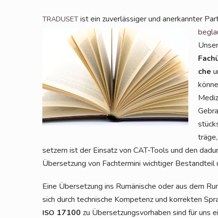
ist ein zuver­läs­si­ger und aner­kann­ter Par
TRADUSET
beglau
Unser 
Fach­
che
um
kön­ne
Medi­z
Gebrau
stücks
trä­ge
set­zern ist der Ein­satz von CAT-Tools und den dadurch
Über­set­zung von Fach­ter­mi­ni wich­ti­ger Bestand­t
Eine Über­set­zung ins Rumä­ni­sche oder aus dem Rumä
sich durch tech­ni­sche Kom­pe­tenz und kor­rek­ten Spr
17100
zu Über­set­zungs­vor­ha­ben sind für uns e
ISO