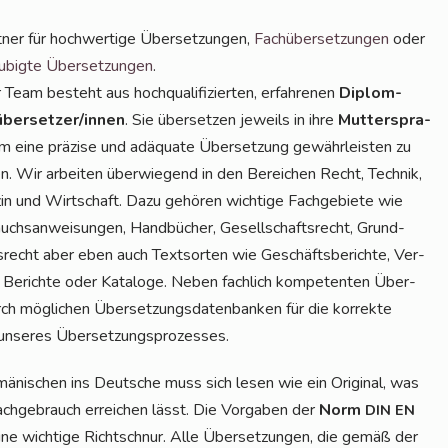
t­ner für hoch­wer­ti­ge Über­set­zun­gen,
Fach­über­set­zun­gen
oder
­big­te Über­set­zun­gen
.
Team besteht aus hoch­qua­li­fi­zier­ten, erfah­re­nen
Diplom-
über­set­zer/in­nen
. Sie über­set­zen jeweils in ihre
Mut­ter­spra­
 eine prä­zi­se und adäqua­te Über­set­zung gewähr­leis­ten zu
n. Wir arbei­ten über­wie­gend in den Berei­chen Recht, Tech­nik,
in und Wirt­schaft. Dazu gehö­ren wich­ti­ge Fach­ge­bie­te wie
chs­an­wei­sun­gen, Hand­bü­cher, Gesell­schafts­recht, Grund­
­recht aber eben auch Text­sor­ten wie Geschäfts­be­rich­te, Ver­
, Berich­te oder Kata­lo­ge. Neben fach­lich kom­pe­ten­ten Über­
 mög­li­chen Über­set­zungs­da­ten­ban­ken für die kor­rek­te
eil unse­res Übersetzungsprozesses.
­ni­schen ins Deut­sche muss sich lesen wie ein Ori­gi­nal, was
ach­ge­brauch errei­chen lässt. Die Vor­ga­ben der
Norm
DIN
EN
ine wich­ti­ge Richt­schnur. Alle Über­set­zun­gen, die gemäß der