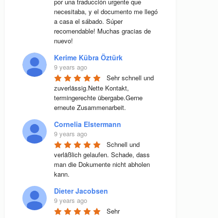
por una traducción urgente que 
necesitaba, y el documento me llegó 
a casa el sábado. Súper 
recomendable! Muchas gracias de 
nuevo!
Kerime Kübra Öztürk
9 years ago
Sehr schnell und 
zuverlässig.Nette Kontakt, 
termingerechte übergabe.Gerne 
erneute Zusammenarbeit.
Cornelia Elstermann
9 years ago
Schnell und 
verläßlich gelaufen. Schade, dass 
man die Dokumente nicht abholen 
kann.
Dieter Jacobsen
9 years ago
Sehr 