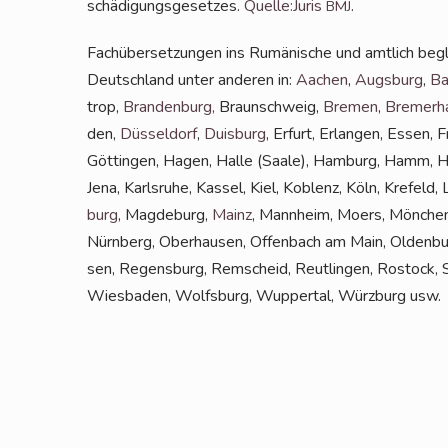
schä­di­gungs­ge­set­zes.
Quelle:Juris
.
BMJ
Fach­über­set­zun­gen ins Rumä­ni­sche und amt­lich beg
Deutsch­land unter ande­ren in:
Aachen
,
Augs­burg
,
Ba
trop,
Bran­den­burg
,
Braun­schweig,
Bre­men
,
Bre­mer­h
den,
Düs­sel­dorf
,
Duis­burg
, Erfurt, Erlan­gen, Essen, F
Göt­tin­gen, Hagen, Hal­le (Saa­le), Ham­burg, Hamm, Han
Jena, Karls­ru­he, Kas­sel, Kiel, Koblenz, Köln, Kre­feld
burg
, Mag­de­burg,
Mainz
, Mann­heim, Moers, Mön­chen
Nürn­berg, Ober­hau­sen, Offen­bach am Main, Olden­bur
sen, Regens­burg, Rem­scheid, Reut­lin­gen, Ros­tock, Saar
Wies­ba­den, Wolfs­burg, Wup­per­tal, Würz­burg usw.