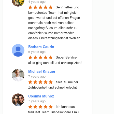
4 years ago
Sehr nettes und 
kompetentes Team, hat mir gleich 
geantwortet und bei offenen Fragen 
mehrmals noch mal von selber 
nachgefragtAlles im allen sehr zu 
empfehlen würde immer wieder 
dieses Übersetzungsdienst Wehlen.
Barbara Cautin
6 years ago
Super Service, 
alles ging schnell und unkompliziert!
Michael Knauer
7 years ago
alles zu meiner 
Zufriedenheit und schnell erledigt
Cosima Muñoz
7 years ago
Ich kann das 
traduset Team, insbesondere Frau 