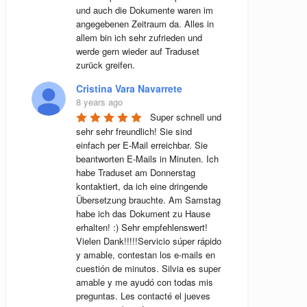
und auch die Dokumente waren im 
angegebenen Zeitraum da. Alles in 
allem bin ich sehr zufrieden und 
werde gern wieder auf Traduset 
zurück greifen.
Cristina Vara Navarrete
8 years ago
Super schnell und 
sehr sehr freundlich! Sie sind 
einfach per E-Mail erreichbar. Sie 
beantworten E-Mails in Minuten. Ich 
habe Traduset am Donnerstag 
kontaktiert, da ich eine dringende 
Übersetzung brauchte. Am Samstag 
habe ich das Dokument zu Hause 
erhalten! :) Sehr empfehlenswert! 
Vielen Dank!!!!!Servicio súper rápido 
y amable, contestan los e-mails en 
cuestión de minutos. Silvia es super 
amable y me ayudó con todas mis 
preguntas. Les contacté el jueves 