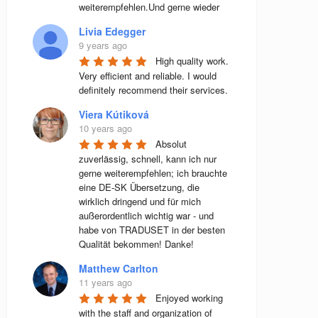
weiterempfehlen.Und gerne wieder
Livia Edegger
9 years ago
High quality work. 
Very efficient and reliable. I would 
definitely recommend their services.
Viera Kútiková
10 years ago
Absolut 
zuverlässig, schnell, kann ich nur 
gerne weiterempfehlen; ich brauchte 
eine DE-SK Übersetzung, die 
wirklich dringend und für mich 
außerordentlich wichtig war - und 
habe von TRADUSET in der besten 
Qualität bekommen! Danke!
Matthew Carlton
11 years ago
Enjoyed working 
with the staff and organization of 