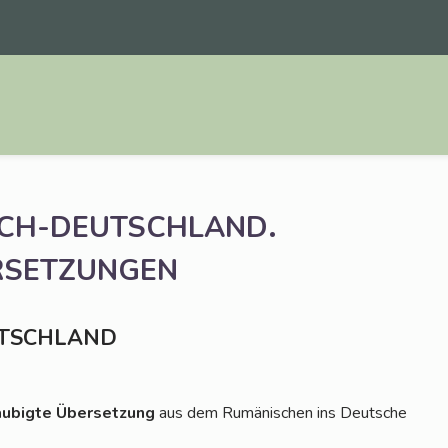
.
CH-DEUTSCHLAND
RSETZUNGEN
TSCHLAND
u­big­te Über­set­zung
aus dem Rumä­ni­schen ins Deut­sche