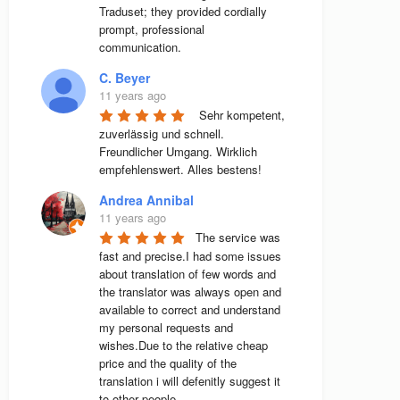
Traduset; they provided cordially 
prompt, professional 
communication.
C. Beyer
11 years ago
 Sehr kompetent, 
zuverlässig und schnell. 
Freundlicher Umgang. Wirklich 
empfehlenswert. Alles bestens! 
Andrea Annibal
11 years ago
The service was 
fast and precise.I had some issues 
about translation of few words and 
the translator was always open and 
available to correct and understand 
my personal requests and 
wishes.Due to the relative cheap 
price and the quality of the 
translation i will defenitly suggest it 
to other people.