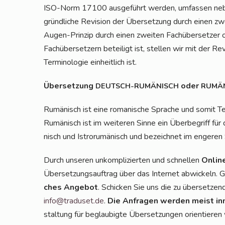
ISO-Norm 17100 aus­ge­führt wer­den, umfas­sen neben
gründ­li­che Revi­si­on der Über­set­zung durch einen zw
Augen-Prin­zip durch einen zwei­ten Fach­über­set­zer 
Fach­über­set­zern betei­ligt ist, stel­len wir mit der Re
Ter­mi­no­lo­gie ein­heit­lich ist.
Über­set­zung
oder
DEUTSCH-RUMÄNISCH
RUMÄ
Rumä­nisch ist eine roma­ni­sche Spra­che und somit Teil 
Rumä­nisch ist im wei­te­ren Sin­ne ein Über­be­griff für
nisch und Istroru­mä­nisch und bezeich­net im enge­re
Durch unse­ren unkom­pli­zier­ten und schnel­len
Online
Über­set­zungs­auf­trag über das Inter­net abwi­ckeln. G
ches Ange­bot
. Schi­cken Sie uns die zu über­set­ze
info@traduset.de
.
Die Anfra­gen wer­den meist inn
stal­tung für beglau­big­te Über­set­zun­gen ori­en­tie­