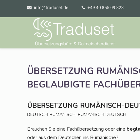
info@traduset.de
+49 40 855 09 823
ÜBERSETZUNG
RUMÄNIS
BEGLAUBIGTE
FACHÜBE
ÜBERSETZUNG
RUMÄNISCH-DEU
,
DEUTSCH-RUMÄNISCH
RUMÄNISCH-DEUTSCH
Brau­chen Sie eine Fach­über­set­zung oder eine
begla
oder aus dem Deut­schen ins Rumänische?