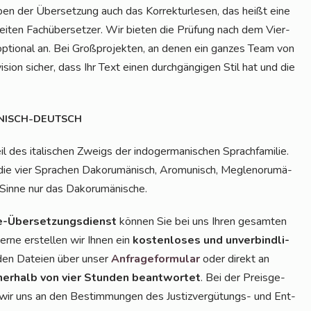
 der Über­set­zung auch das Kor­rek­tur­le­sen, das heißt eine
ei­ten Fach­über­set­zer. Wir bie­ten die Prü­fung nach dem Vier-
optio­nal an. Bei Groß­pro­jek­ten, an denen ein gan­zes Team von
vi­si­on sicher, dass Ihr Text einen durch­gän­gi­gen Stil hat und die
NISCH-DEUTSCH
des ita­li­schen Zweigs der indo­ger­ma­ni­schen Sprach­fa­mi­lie.
 die vier Spra­chen Dako­ru­mä­nisch, Aro­mu­nisch, Meg­len­o­ru­mä­
n Sin­ne nur das Dakorumänische.
-Über­set­zungs­dienst
kön­nen Sie bei uns Ihren gesam­ten
er­ne erstel­len wir Ihnen ein
kos­ten­lo­ses und unver­bind­li­
n­den Datei­en über unser
Anfra­ge­for­mu­lar
oder direkt an
er­halb von vier Stun­den beant­wor­tet
. Bei der Preis­ge­
ren wir uns an den Bestim­mun­gen des Jus­tiz­ver­gü­tungs- und Ent­