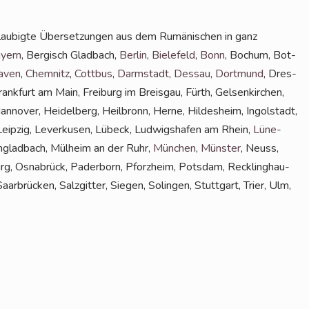
lau­big­te Über­set­zun­gen aus dem Rumä­ni­schen in ganz
y­ern
, Ber­gisch Glad­bach,
Ber­lin
,
Bie­le­feld
,
Bonn
, Bochum, Bot­
a­ven
,
Chem­nitz
,
Cott­bus
,
Darm­stadt
,
Des­sau
,
Dort­mund
, Dres­
rank­furt am Main, Frei­burg im Breis­gau, Fürth, Gel­sen­kir­chen,
­no­ver, Hei­del­berg, Heil­bronn, Her­ne, Hil­des­heim, Ingol­stadt,
, Leip­zig, Lever­ku­sen, Lübeck, Lud­wigs­ha­fen am Rhein,
Lüne­
­glad­bach, Mül­heim an der Ruhr,
Mün­chen
,
Müns­ter
, Neuss,
g, Osna­brück, Pader­born, Pforz­heim, Pots­dam, Reck­ling­hau­
­brü­cken, Salz­git­ter, Sie­gen, Solin­gen, Stutt­gart, Trier, Ulm,