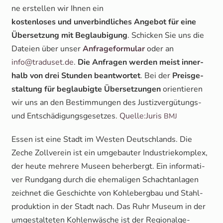
ne erstel­len wir Ihnen ein
kos­ten­lo­ses und unver­bind­li­ches Ange­bot für eine
Über­set­zung mit Beglau­bi­gung
. Schi­cken Sie uns die
Datei­en über unser
Anfra­ge­for­mu­lar
oder an
info@traduset.de
.
Die Anfra­gen wer­den meist inner­
halb von drei Stun­den beant­wor­tet
. Bei der
Preis­ge­
stal­tung für beglau­big­te Über­set­zun­gen
ori­en­tie­ren
wir uns an den Bestim­mun­gen des Jus­tiz­ver­gü­tungs-
und Ent­schä­di­gungs­ge­set­zes.
Quelle:Juris
BMJ
Essen ist eine Stadt im Wes­ten Deutsch­lands. Die
Zeche Zoll­ver­ein ist ein umge­bau­ter Indus­trie­kom­plex,
der heu­te meh­re­re Muse­en beher­bergt. Ein infor­ma­ti­
ver Rund­gang durch die ehe­ma­li­gen Schacht­an­la­gen
zeich­net die Geschich­te von Koh­le­berg­bau und Stahl­
pro­duk­ti­on in der Stadt nach. Das Ruhr Muse­um in der
umge­stal­te­ten Koh­len­wä­sche ist der Regio­nal­ge­