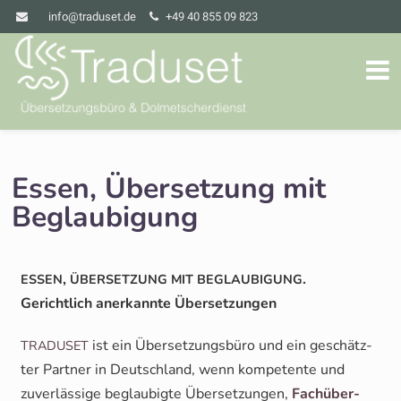
info@traduset.de
+49 40 855 09 823
Essen, Übersetzung mit
Beglaubigung
,
.
ESSEN
ÜBERSETZUNG
MIT
BEGLAUBIGUNG
Gericht­lich aner­kann­te Übersetzungen
ist ein Über­set­zungs­bü­ro und ein geschätz­
TRADUSET
ter Part­ner in Deutsch­land, wenn kom­pe­ten­te und
zuver­läs­si­ge beglau­big­te Über­set­zun­gen,
Fach­über­