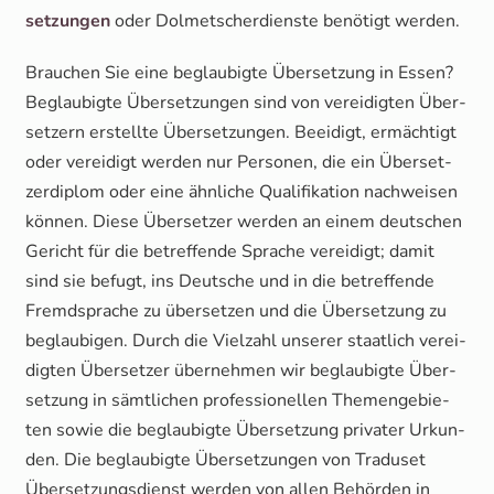
set­zun­gen
oder Dol­met­scher­diens­te benö­tigt werden.
Brau­chen Sie eine beglau­big­te Über­set­zung in Essen?
Beglau­big­te Über­set­zun­gen sind von ver­ei­dig­ten Über­
set­zern erstell­te Über­set­zun­gen. Beei­digt, ermäch­tigt
oder ver­ei­digt wer­den nur Per­so­nen, die ein Über­set­
zer­di­plom oder eine ähn­li­che Qua­li­fi­ka­ti­on nach­wei­sen
kön­nen. Die­se Über­set­zer wer­den an einem deut­schen
Gericht für die betref­fen­de Spra­che ver­ei­digt; damit
sind sie befugt, ins Deut­sche und in die betref­fen­de
Fremd­spra­che zu über­set­zen und die Über­set­zung zu
beglau­bi­gen. Durch die Viel­zahl unse­rer staat­lich ver­ei­
dig­ten Über­set­zer über­neh­men wir beglau­big­te Über­
set­zung in sämt­li­chen pro­fes­sio­nel­len The­men­ge­bie­
ten sowie die beglau­big­te Über­set­zung pri­va­ter Urkun­
den. Die beglau­big­te Über­set­zun­gen von Tra­du­set
Über­set­zungs­dienst wer­den von allen Behör­den in