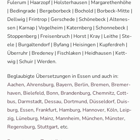
Fuler­um | Haar­zopf | Hols­ter­hau­sen | Mar­ga­re­then­hö­he
| Bedin­gra­de | Berg­ebor­beck | Bochold | Bor­beck-Mit­te |
Dell­wig | Frin­trop | Ger­sche­de | Schö­ne­beck | Alten­es­
sen | Karnap | Vogel­heim | Katern­berg | Schon­ne­beck |
Stop­pen­berg | Frei­sen­bruch | Horst | Kray | Lei­t­he | Ste­
e­le | Bur­gal­ten­dorf | Byfang | Hei­sin­gen | Kup­fer­dreh |
Über­ruhr | Bre­de­ney | Fisch­la­ken | Heid­hau­sen | Kett­
wig | Schuir | Werden.
Beglau­big­te Über­set­zun­gen in Essen und auch in:
Aachen
,
Ahrens­burg
,
Bay­ern
,
Ber­lin
,
Bre­men
,
Bre­mer­
ha­ven
,
Bie­le­feld
,
Bonn
,
Bran­den­burg
,
Chem­nitz
,
Cott­
bus
,
Darm­stadt
,
Des­sau
,
Dort­mund
,
Düs­sel­dorf
,
Duis­
burg
,
Essen
,
Frank­furt
,
Ham­burg
,
Han­no­ver
,
Köln
,
Leip­
zig
,
Lüne­burg
,
Mainz
,
Mann­heim
,
Mün­chen
,
Müns­ter
,
Regens­burg
,
Stutt­gart
, etc.