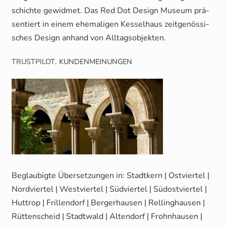
schich­te gewid­met. Das Red Dot Design Muse­um prä­
sen­tiert in einem ehe­ma­li­gen Kes­sel­haus zeit­ge­nös­si­
sches Design anhand von Alltagsobjekten.
.
TRUSTPILOT
KUNDENMEINUNGEN
Beglau­big­te Über­set­zun­gen in: Stadt­kern | Ost­vier­tel |
Nord­vier­tel | West­vier­tel | Süd­vier­tel | Süd­ost­vier­tel |
Hut­trop | Fril­len­dorf | Ber­ger­hau­sen | Rel­ling­hau­sen |
Rüt­ten­scheid | Stadt­wald | Alten­dorf | Frohn­hau­sen |