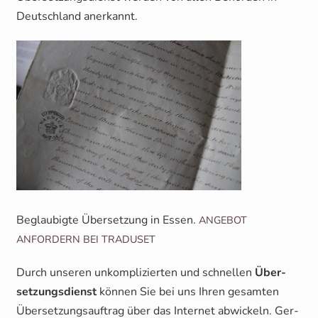
Deutsch­land anerkannt.
Beglau­big­te Über­set­zung in Essen.
ANGEBOT
ANFORDERN
BEI
TRADUSET
Durch unse­ren unkom­pli­zier­ten und schnel­len
Über­
set­zungs­dienst
kön­nen Sie bei uns Ihren gesam­ten
Über­set­zungs­auf­trag über das Inter­net abwi­ckeln. Ger­