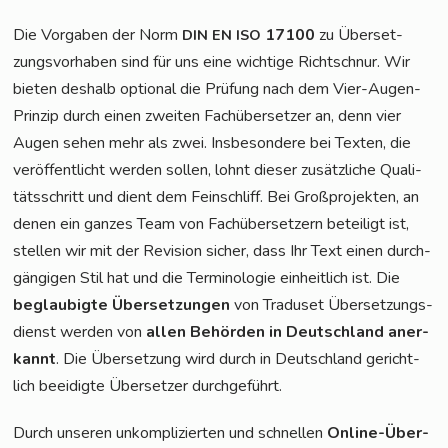
Die Vor­ga­ben der Norm
17100
zu Über­set­
DIN
EN
ISO
zungs­vor­ha­ben sind für uns eine wich­ti­ge Richt­schnur. Wir
bie­ten des­halb optio­nal die Prü­fung nach dem Vier-Augen-
Prin­zip durch einen zwei­ten Fach­über­set­zer an, denn vier
Augen sehen mehr als zwei. Ins­be­son­de­re bei Tex­ten, die
ver­öf­fent­licht wer­den sol­len, lohnt die­ser zusätz­li­che Qua­li­
täts­schritt und dient dem Fein­schliff. Bei Groß­pro­jek­ten, an
denen ein gan­zes Team von Fach­über­set­zern betei­ligt ist,
stel­len wir mit der Revi­si­on sicher, dass Ihr Text einen durch­
gän­gi­gen Stil hat und die Ter­mi­no­lo­gie ein­heit­lich ist. Die
beglau­big­te Über­set­zun­gen
von Tra­du­set Über­set­zungs­
dienst wer­den von
allen Behör­den in Deutsch­land aner­
kannt
. Die Über­set­zung wird durch in Deutsch­land gericht­
lich beei­dig­te Über­set­zer durchgeführt.
Durch unse­ren unkom­pli­zier­ten und schnel­len
Online-Über­