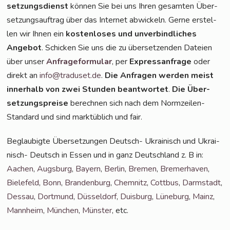
set­zungs­dienst
kön­nen Sie bei uns Ihren gesam­ten Über­
set­zungs­auf­trag über das Inter­net abwi­ckeln. Ger­ne erstel­
len wir Ihnen ein
kos­ten­lo­ses und unver­bind­li­ches
Ange­bot
. Schi­cken Sie uns die zu über­set­zen­den Datei­en
über unser
Anfra­ge­for­mu­lar
, per
Express­an­fra­ge
oder
direkt an
info@traduset.de
.
Die Anfra­gen wer­den meist
inner­halb von zwei Stun­den beant­wor­tet
.
Die Über­
set­zungs­prei­se
berech­nen sich nach dem Norm­zei­len-
Stan­dard und sind markt­üb­lich und fair.
Beglau­big­te Über­set­zun­gen Deutsch- Ukrai­nisch und Ukrai­
nisch- Deutsch in Essen und in ganz Deutsch­land z. B in:
Aachen
,
Augs­burg
,
Bay­ern
,
Ber­lin
,
Bre­men
,
Bre­mer­ha­ven
,
Bie­le­feld
,
Bonn
,
Bran­den­burg
,
Chem­nitz
,
Cott­bus
,
Darm­stadt
,
Des­sau
,
Dort­mund
,
Düs­sel­dorf
,
Duis­burg
,
Lüne­burg
,
Mainz
,
Mann­heim
,
Mün­chen
,
Müns­ter
, etc.