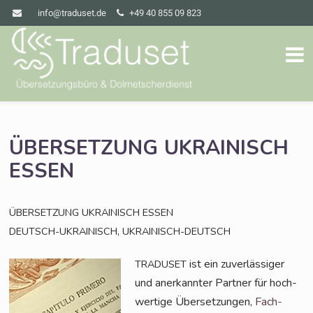
info@traduset.de
+49 40 855 09 823
ÜBERSETZUNG
UKRAINISCH
ESSEN
ÜBERSETZUNG
UKRAINISCH
ESSEN
,
DEUTSCH-UKRAINISCH
UKRAINISCH-DEUTSCH
ist ein zuver­läs­si­ger
TRADUSET
und aner­kann­ter Part­ner für hoch­
wer­ti­ge Über­set­zun­gen,
Fach­