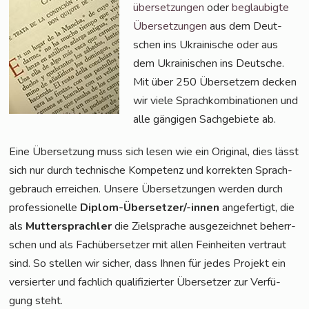
über­set­zun­gen
oder
beglau­big­te
Über­set­zun­gen
aus dem Deut­
schen ins Ukrai­ni­sche oder aus
dem Ukrai­ni­schen ins Deut­sche.
Mit über 250 Über­set­zern decken
wir vie­le Sprach­kom­bi­na­tio­nen und
alle gän­gi­gen Sach­ge­bie­te ab.
Eine Über­set­zung muss sich lesen wie ein Ori­gi­nal, dies lässt
sich nur durch tech­ni­sche Kom­pe­tenz und kor­rek­ten Sprach­
ge­brauch errei­chen. Unse­re Über­set­zun­gen wer­den durch
pro­fes­sio­nel­le
Diplom-Über­set­zer/-innen
ange­fer­tigt, die
als
Mut­ter­sprach­ler
die Ziel­spra­che aus­ge­zeich­net beherr­
schen und als Fach­über­set­zer mit allen Fein­hei­ten ver­traut
sind. So stel­len wir sicher, dass Ihnen für jedes Pro­jekt ein
ver­sier­ter und fach­lich qua­li­fi­zier­ter Über­set­zer zur Ver­fü­
gung steht.