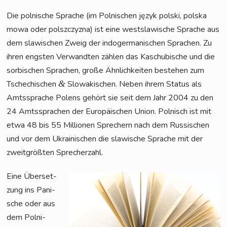
Die pol­ni­sche Spra­che (im Pol­ni­schen język pol­ski, pol­ska
mowa oder polszc­zyz­na) ist eine west­sla­wi­sche Spra­che aus
dem sla­wi­schen Zweig der indo­ger­ma­ni­schen Spra­chen. Zu
ihren engs­ten Ver­wand­ten zäh­len das Kaschu­bi­sche und die
sor­bi­schen Spra­chen, gro­ße Ähn­lich­kei­ten bestehen zum
Tsche­chi­schen
&
Slo­wa­ki­schen. Neben ihrem Sta­tus als
Amts­spra­che Polens gehört sie seit dem Jahr 2004 zu den
24 Amts­spra­chen der Euro­päi­schen Uni­on. Pol­nisch ist mit
etwa 48 bis 55 Mil­lio­nen Spre­chern nach dem Rus­si­schen
und vor dem Ukrai­ni­schen die sla­wi­sche Spra­che mit der
zweit­größ­ten Sprecherzahl.
Eine Über­set­
zung ins Pani­
sche oder aus
dem Pol­ni­