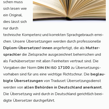
schen muss
sich lesen wie
ein Ori­gi­nal,
dies lässt sich
nur durch
tech­ni­sche Kom­pe­tenz und kor­rek­ten Sprach­ge­brauch errei­
chen. Unse­re Über­set­zun­gen wer­den durch pro­fes­sio­nel­le
Diplom-Über­set­zer/-innen
ange­fer­tigt, die als
Mut­ter­
sprach­ler
die Ziel­spra­che aus­ge­zeich­net beherr­schen und
als Fach­über­set­zer mit allen Fein­hei­ten ver­traut sind. Die
Vor­ga­ben der Norm
17100
zu Über­set­zungs­
DIN
EN
ISO
vor­ha­ben sind für uns eine wich­ti­ge Richt­schnur. Die
beglau­
big­te Über­set­zun­gen
von Tra­du­set Über­set­zungs­dienst
wer­den von
allen Behör­den in Deutsch­land aner­kannt
.
Die Über­set­zung wird durch in Deutsch­land gericht­lich beei­
dig­te Über­set­zer durchgeführt.