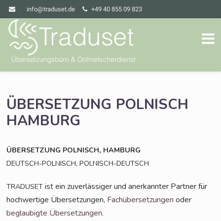
info@traduset.de
+49 40 855 09 823
ÜBERSETZUNG
POLNISCH
HAMBURG
,
ÜBERSETZUNG
POLNISCH
HAMBURG
,
DEUTSCH-POLNISCH
POLNISCH-DEUTSCH
ist ein zuver­läs­si­ger und aner­kann­ter Part­ner für
TRADUSET
hoch­wer­ti­ge Über­set­zun­gen,
Fach­über­set­zun­gen
oder
beglau­big­te Über­set­zun­gen
.