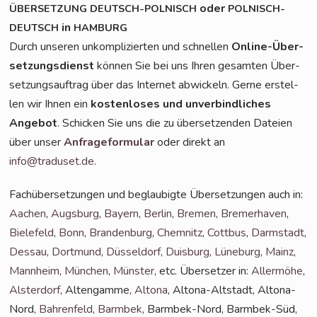
oder
ÜBERSETZUNG
DEUTSCH-POLNISCH
POLNISCH-
in
DEUTSCH
HAMBURG
Durch unse­ren unkom­pli­zier­ten und schnel­len
Online-Über­
set­zungs­dienst
kön­nen Sie bei uns Ihren gesam­ten Über­
set­zungs­auf­trag über das Inter­net abwi­ckeln. Ger­ne erstel­
len wir Ihnen ein
kos­ten­lo­ses und unver­bind­li­ches
Ange­bot
. Schi­cken Sie uns die zu über­set­zen­den Datei­en
über unser
Anfra­ge­for­mu­lar
oder direkt an
info@traduset.de
.
Fach­über­set­zun­gen und beglau­big­te Über­set­zun­gen auch in:
Aachen
,
Augs­burg
,
Bay­ern
,
Ber­lin
,
Bre­men
,
Bre­mer­ha­ven
,
Bie­le­feld
,
Bonn
,
Bran­den­burg
,
Chem­nitz
,
Cott­bus
,
Darm­stadt
,
Des­sau
,
Dort­mund
,
Düs­sel­dorf
,
Duis­burg
,
Lüne­burg
,
Mainz
,
Mann­heim
,
Mün­chen
,
Müns­ter
, etc. Über­set­zer in:
Aller­mö­he
,
Als­ter­dorf
, Alten­gam­me,
Alto­na
, Alto­na-Alt­stadt, Alto­na-
Nord,
Bah­ren­feld
,
Barm­bek
, Barm­bek-Nord, Barm­bek-Süd,