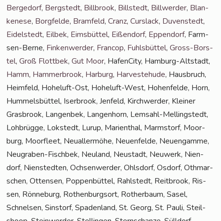
Ber­ge­dorf
,
Berg­stedt
,
Bill­brook
,
Bill­stedt
,
Bill­wer­der
,
Blan­
ke­ne­se
,
Borg­fel­de
,
Bramfeld
,
Cranz
,
Curs­lack
,
Duven­stedt
,
Eidel­stedt
,
Eil­bek
,
Eims­büt­tel
,
Eißen­dorf
,
Eppen­dorf
, Farm­
sen-Ber­ne,
Fin­ken­wer­der
,
Fran­cop
,
Fuhls­büt­tel
,
Gross-Bors­
tel
,
Groß Flott­bek
,
Gut Moor
, Hafen­Ci­ty, Ham­burg-Alt­stadt,
Hamm
,
Ham­mer­brook
,
Har­burg
,
Har­ve­ste­hu­de
, Haus­bruch,
Heim­feld, Hohe­luft-Ost, Hohe­luft-West, Hohen­fel­de, Horn,
Hum­mels­büt­tel, Iser­brook, Jen­feld, Kirch­wer­der, Klei­ner
Gras­brook, Lan­gen­bek, Lan­gen­horn, Lem­sahl-Mel­ling­s­tedt,
Loh­brüg­ge, Lok­stedt, Lurup, Mari­en­thal, Marmstorf, Moor­
burg, Moor­fleet, Neu­al­ler­mö­he, Neu­en­fel­de, Neu­en­gam­me,
Neu­gra­ben-Fisch­bek, Neu­land, Neu­stadt, Neu­werk, Nien­
dorf, Nien­sted­ten, Och­sen­wer­der, Ohls­dorf, Osdorf, Oth­mar­
schen, Otten­sen, Pop­pen­büt­tel, Rahl­stedt, Reit­brook, Ris­
sen, Rön­ne­burg, Rothen­burg­sort, Rother­baum, Sasel,
Schnel­sen, Sinstorf, Spa­den­land, St. Georg, St. Pau­li, Steil­
shoop, Stein­wer­der, Stel­lin­gen, Stern­schan­ze, Süll­dorf,