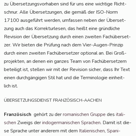
zu Über­set­zungs­vor­ha­ben sind für uns eine wich­ti­ge Richt­
schnur. Alle Über­set­zun­gen, die gemäß der ISO-Norm
17100 aus­ge­führt wer­den, umfas­sen neben der Über­set­
zung auch das Kor­rek­tur­le­sen, das heißt eine gründ­li­che
Revi­si­on der Über­set­zung durch einen zwei­ten Fach­über­set­
zer. Wir bie­ten die Prü­fung nach dem Vier-Augen-Prin­zip
durch einen zwei­ten Fach­über­set­zer optio­nal an. Bei Groß­
pro­jek­ten, an denen ein gan­zes Team von Fach­über­set­zern
betei­ligt ist, stel­len wir mit der Revi­si­on sicher, dass Ihr Text
einen durch­gän­gi­gen Stil hat und die Ter­mi­no­lo­gie ein­heit­
lich ist.
ÜBERSETZUNGSDIENST
FRANZÖSISCH-AACHEN
Fran­zö­sisch
gehört zu der
roma­ni­schen Grup­pe
des
ita­li­
schen
Zweigs der
indo­ger­ma­ni­schen Spra­chen
. Damit ist die­
se Spra­che unter ande­rem mit dem
Ita­lie­ni­schen
,
Spa­ni­