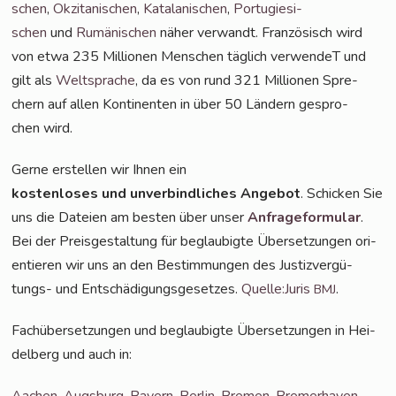
schen
,
Okzita­ni­schen
,
Kata­la­ni­schen
,
Por­tu­gie­si­
schen
und
Rumä­ni­schen
näher ver­wandt. Fran­zö­sisch wird
von etwa 235 Mil­lio­nen Men­schen täg­lich ver­wen­deT und
gilt als
Welt­spra­che
, da es von rund 321 Mil­lio­nen
Spre­
chern auf allen Kon­ti­nen­ten in über 50 Län­dern gespro­
chen wird.
Ger­ne erstel­len wir Ihnen ein
kos­ten­lo­ses und unver­bind­li­ches Ange­bot
. Schi­cken Sie
uns die Datei­en am bes­ten über unser
Anfra­ge­for­mu­lar
.
Bei der Preis­ge­stal­tung für beglau­big­te Über­set­zun­gen ori­
en­tie­ren wir uns an den Bestim­mun­gen des Jus­tiz­ver­gü­
tungs- und Ent­schä­di­gungs­ge­set­zes.
Quelle:Juris
.
BMJ
Fach­über­set­zun­gen und beglau­big­te Über­set­zun­gen in Hei­
del­berg und auch in:
Aachen
,
Augs­burg
,
Bay­ern
,
Ber­lin
,
Bre­men
,
Bre­mer­ha­ven
,