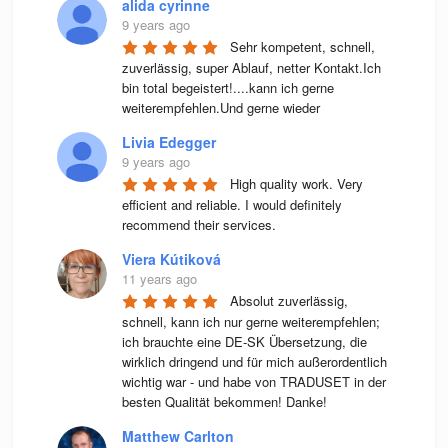
alida cyrinne
9 years ago
Sehr kompetent, schnell, 
zuverlässig, super Ablauf, netter Kontakt.Ich 
bin total begeistert!....kann ich gerne 
weiterempfehlen.Und gerne wieder
Livia Edegger
9 years ago
High quality work. Very 
efficient and reliable. I would definitely 
recommend their services.
Viera Kútiková
11 years ago
Absolut zuverlässig, 
schnell, kann ich nur gerne weiterempfehlen; 
ich brauchte eine DE-SK Übersetzung, die 
wirklich dringend und für mich außerordentlich 
wichtig war - und habe von TRADUSET in der 
besten Qualität bekommen! Danke!
Matthew Carlton