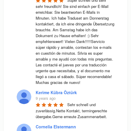
Super schnell und sehr 
sehr freundlich! Sie sind einfach per E-Mail 
erreichbar. Sie beantworten E-Mails in 
Minuten. Ich habe Traduset am Donnerstag 
kontaktiert, da ich eine dringende Übersetzung 
brauchte. Am Samstag habe ich das 
Dokument zu Hause erhalten! :) Sehr 
empfehlenswert! Vielen Dank!!!!!Servicio 
súper rápido y amable, contestan los e-mails 
en cuestión de minutos. Silvia es super 
amable y me ayudó con todas mis preguntas. 
Les contacté el jueves por una traducción 
urgente que necesitaba, y el documento me 
llegó a casa el sábado. Súper recomendable! 
Muchas gracias de nuevo!
Kerime Kübra Öztürk
9 years ago
Sehr schnell und 
zuverlässig.Nette Kontakt, termingerechte 
übergabe.Gerne erneute Zusammenarbeit.
Cornelia Elstermann