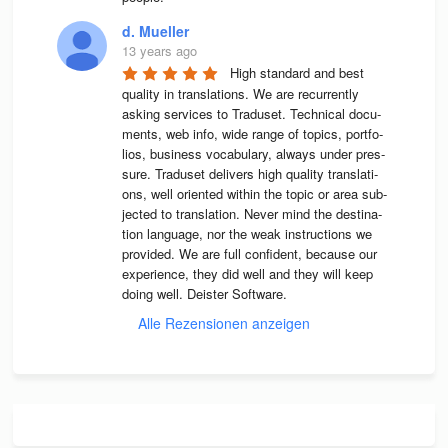
d. Mueller
13 years ago
High stan­dard and best 
qua­lity in trans­la­ti­ons. We are recur­rently 
asking ser­vices to Tra­du­set. Tech­ni­cal docu­
ments, web info, wide range of topics, port­fo­
lios, busi­ness voca­bu­lary, always under pres­
sure. Tra­du­set deli­vers high qua­lity trans­la­ti­
ons, well ori­en­ted wit­hin the topic or area sub­
jec­ted to trans­la­tion. Never mind the desti­na­
tion lan­guage, nor the weak instruc­tions we 
pro­vi­ded. We are full con­fi­dent, because our 
expe­ri­ence, they did well and they will keep 
doing well. Deis­ter Software.
Alle Rezensionen anzeigen