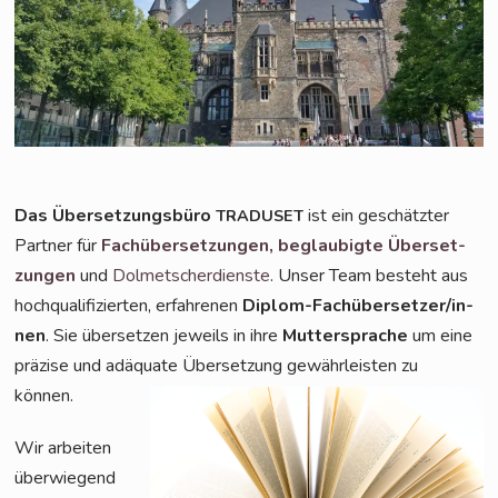
Das Über­set­zungs­bü­ro
ist ein geschätz­ter
TRADUSET
Part­ner für
Fach­über­set­zun­gen,
beglau­big­te Über­set­
zun­gen
und
Dol­met­scher­diens­te
. Unser Team besteht aus
hoch­qua­li­fi­zier­ten, erfah­re­nen
Diplom-Fach­über­set­zer/in­
nen
. Sie über­set­zen jeweils in ihre
Mut­ter­spra­che
um eine
prä­zi­se und adäqua­te Über­set­zung gewähr­leis­ten zu
können.
Wir arbei­ten
über­wie­gend