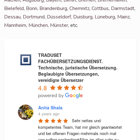
Bie­le­feld
,
Bonn
,
Bran­den­burg
,
Chem­nitz
,
Cott­bus
,
Darm­stadt
,
Des­sau
,
Dort­mund
,
Düs­sel­dorf
,
Duis­burg
,
Lüne­burg
,
Mainz
,
Mann­heim
,
Mün­chen
,
Müns­ter
, etc.
TRADUSET
FACHÜBERSETZUNGSDIENST.
Technische, juristische Übersetzung.
Beglaubigte Übersetzungen,
vereidigte Übersetzer
4.8
Anita Shala
4 years ago
Sehr nettes und 
kompetentes Team, hat mir gleich geantwortet 
und bei offenen Fragen mehrmals noch mal 
von selber nachgefragtAlles im allen sehr zu 