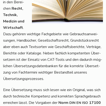
in den Berei­
chen
Recht,
Tech­nik,
Medi­zin und
Wirt­schaft
.
Dazu gehö­ren wich­ti­ge Fach­ge­bie­te wie Gebrauchs­an­wei­
sun­gen, Hand­bü­cher, Gesell­schafts­recht, Grund­stücks­recht
aber eben auch Text­sor­ten wie Geschäfts­be­rich­te, Ver­trä­ge,
Berich­te oder Kata­lo­ge. Neben fach­lich kom­pe­ten­ten Über­
set­zern ist der Ein­satz von CAT-Tools und den dadurch mög­
li­chen Über­set­zungs­da­ten­ban­ken für die kor­rek­te Über­set­
zung von Fach­ter­mi­ni wich­ti­ger Bestand­teil unse­res
Übersetzungsprozesses.
Eine Über­set­zung muss sich lesen wie ein Ori­gi­nal, was sich
durch tech­ni­sche Kom­pe­tenz und kor­rek­ten Sprach­ge­brauch
errei­chen lässt. Die Vor­ga­ben der
Norm
17100
DIN
EN
ISO