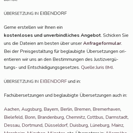
EIßENDORF
ÜBERSETZUNG
IN
Ger­ne erstel­len wir Ihnen ein
kos­ten­lo­ses und unver­bind­li­ches Ange­bot
. Schi­cken Sie
uns die Datei­en am bes­ten über unser
Anfra­ge­for­mu­lar
.
Bei der Preis­ge­stal­tung für beglau­big­te Über­set­zun­gen ori­
en­tie­ren wir uns an den Bestim­mun­gen des Jus­tiz­ver­gü­
tungs- und Ent­schä­di­gungs­ge­set­zes.
Quelle:Juris
.
BMJ
EIßEN­DORF
und in:
ÜBERSETZUNG
IN
Fach­über­set­zun­gen und beglau­big­te Über­set­zun­gen auch in:
Aachen
,
Augs­burg
,
Bay­ern
,
Ber­lin
,
Bre­men
,
Bre­mer­ha­ven
,
Bie­le­feld
,
Bonn
,
Bran­den­burg
,
Chem­nitz
,
Cott­bus
,
Darm­stadt
,
Des­sau
,
Dort­mund
,
Düs­sel­dorf
,
Duis­burg
,
Lüne­burg
,
Mainz
,