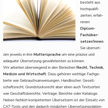
besteht aus
hoch­qua­li­fi­
zier­ten, erfah­
re­nen
Diplom-
Fach­über­
set­zer/in­nen
.
Sie über­set­
zen jeweils in ihre
Mut­ter­spra­che
um eine prä­zi­se und
adäqua­te Über­set­zung gewähr­leis­ten zu können.
Wir arbei­ten über­wie­gend in den Berei­chen
Recht, Tech­nik,
Medi­zin und Wirt­schaft
. Dazu gehö­ren wich­ti­ge Fach­ge­
bie­te wie Gebrauchs­an­wei­sun­gen, Hand­bü­cher, Gesell­
schafts­recht, Grund­stücks­recht aber eben auch Text­sor­ten
wie Geschäfts­be­rich­te, Ver­trä­ge, Berich­te oder Kata­lo­ge.
Neben fach­lich kom­pe­ten­ten Über­set­zern ist der Ein­satz von
CAT-Tools und den dadurch mög­li­chen Über­set­zungs­da­ten­