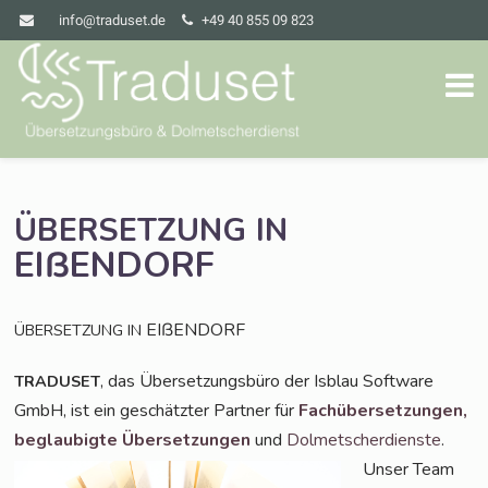
info@traduset.de
+49 40 855 09 823
ÜBERSETZUNG
IN
EIßENDORF
EIßENDORF
ÜBERSETZUNG
IN
, das Über­set­zungs­bü­ro der Isblau Soft­ware
TRADUSET
GmbH, ist ein geschätz­ter Part­ner für
Fach­über­set­zun­gen,
beglau­big­te Über­set­zun­gen
und
Dol­met­scher­diens­te
.
Unser Team