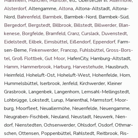
Mann­heim
,
Mün­chen
,
Müns­ter
, etc. Über­set­zer in:
Aller­mö­he
,
Als­ter­dorf
, Alten­gam­me,
Alto­na
, Alto­na-Alt­stadt, Alto­na-
Nord,
Bah­ren­feld
,
Barm­bek
, Barm­bek-Nord, Barm­bek-Süd,
Ber­ge­dorf
,
Berg­stedt
,
Bill­brook
,
Bill­stedt
,
Bill­wer­der
,
Blan­
ke­ne­se
,
Borg­fel­de
,
Bramfeld
,
Cranz
,
Curs­lack
,
Duven­stedt
,
Eidel­stedt
,
Eil­bek
,
Eims­büt­tel
,
Eißen­dorf
,
Eppen­dorf
, Farm­
sen-Ber­ne,
Fin­ken­wer­der
,
Fran­cop
,
Fuhls­büt­tel
,
Gross-Bors­
tel
,
Groß Flott­bek
,
Gut Moor
, Hafen­Ci­ty, Ham­burg-Alt­stadt,
Hamm
,
Ham­mer­brook
,
Har­burg
,
Har­ve­ste­hu­de
, Haus­bruch,
Heim­feld, Hohe­luft-Ost, Hohe­luft-West, Hohen­fel­de, Horn,
Hum­mels­büt­tel, Iser­brook, Jen­feld, Kirch­wer­der, Klei­ner
Gras­brook, Lan­gen­bek, Lan­gen­horn, Lem­sahl-Mel­ling­s­tedt,
Loh­brüg­ge, Lok­stedt, Lurup, Mari­en­thal, Marmstorf, Moor­
burg, Moor­fleet, Neu­al­ler­mö­he, Neu­en­fel­de, Neu­en­gam­me,
Neu­gra­ben-Fisch­bek, Neu­land, Neu­stadt, Neu­werk, Nien­
dorf, Nien­sted­ten, Och­sen­wer­der, Ohls­dorf, Osdorf, Oth­mar­
schen, Otten­sen, Pop­pen­büt­tel, Rahl­stedt, Reit­brook, Ris­