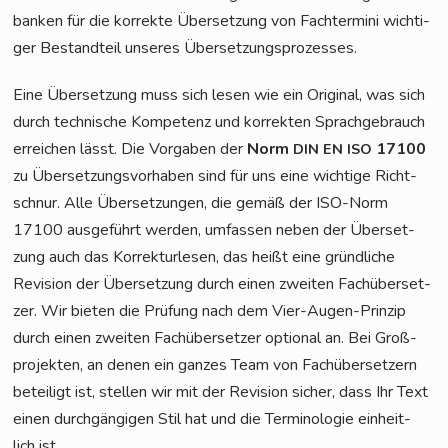
ban­ken für die kor­rek­te Über­set­zung von Fach­ter­mi­ni wich­ti­
ger Bestand­teil unse­res Übersetzungsprozesses.
Eine Über­set­zung muss sich lesen wie ein Ori­gi­nal, was sich
durch tech­ni­sche Kom­pe­tenz und kor­rek­ten Sprach­ge­brauch
errei­chen lässt. Die Vor­ga­ben der
Norm
17100
DIN
EN
ISO
zu Über­set­zungs­vor­ha­ben sind für uns eine wich­ti­ge Richt­
schnur. Alle Über­set­zun­gen, die gemäß der ISO-Norm
17100 aus­ge­führt wer­den, umfas­sen neben der Über­set­
zung auch das Kor­rek­tur­le­sen, das heißt eine gründ­li­che
Revi­si­on der Über­set­zung durch einen zwei­ten Fach­über­set­
zer. Wir bie­ten die Prü­fung nach dem Vier-Augen-Prin­zip
durch einen zwei­ten Fach­über­set­zer optio­nal an. Bei Groß­
pro­jek­ten, an denen ein gan­zes Team von Fach­über­set­zern
betei­ligt ist, stel­len wir mit der Revi­si­on sicher, dass Ihr Text
einen durch­gän­gi­gen Stil hat und die Ter­mi­no­lo­gie ein­heit­
lich ist.