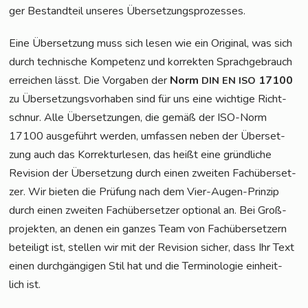
ger Bestand­teil unse­res Übersetzungsprozesses.
Eine Über­set­zung muss sich lesen wie ein Ori­gi­nal, was sich
durch tech­ni­sche Kom­pe­tenz und kor­rek­ten Sprach­ge­brauch
errei­chen lässt. Die Vor­ga­ben der
Norm
17100
DIN
EN
ISO
zu Über­set­zungs­vor­ha­ben sind für uns eine wich­ti­ge Richt­
schnur. Alle Über­set­zun­gen, die gemäß der ISO-Norm
17100 aus­ge­führt wer­den, umfas­sen neben der Über­set­
zung auch das Kor­rek­tur­le­sen, das heißt eine gründ­li­che
Revi­si­on der Über­set­zung durch einen zwei­ten Fach­über­set­
zer. Wir bie­ten die Prü­fung nach dem Vier-Augen-Prin­zip
durch einen zwei­ten Fach­über­set­zer optio­nal an. Bei Groß­
pro­jek­ten, an denen ein gan­zes Team von Fach­über­set­zern
betei­ligt ist, stel­len wir mit der Revi­si­on sicher, dass Ihr Text
einen durch­gän­gi­gen Stil hat und die Ter­mi­no­lo­gie ein­heit­
lich ist.