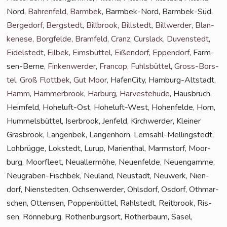
Nord,
Bah­ren­feld
,
Barm­bek
, Barm­bek-Nord, Barm­bek-Süd,
Ber­ge­dorf
,
Berg­stedt
,
Bill­brook
,
Bill­stedt
,
Bill­wer­der
,
Blan­
ke­ne­se
,
Borg­fel­de
,
Bramfeld
,
Cranz
,
Curs­lack
,
Duven­stedt
,
Eidel­stedt
,
Eil­bek
,
Eims­büt­tel
,
Eißen­dorf
,
Eppen­dorf
, Farm­
sen-Ber­ne,
Fin­ken­wer­der
,
Fran­cop
,
Fuhls­büt­tel
,
Gross-Bors­
tel
,
Groß Flott­bek
,
Gut Moor
, Hafen­Ci­ty, Ham­burg-Alt­stadt,
Hamm
,
Ham­mer­brook
,
Har­burg
,
Har­ve­ste­hu­de
, Haus­bruch,
Heim­feld, Hohe­luft-Ost, Hohe­luft-West, Hohen­fel­de, Horn,
Hum­mels­büt­tel, Iser­brook, Jen­feld, Kirch­wer­der, Klei­ner
Gras­brook, Lan­gen­bek, Lan­gen­horn, Lem­sahl-Mel­ling­s­tedt,
Loh­brüg­ge, Lok­stedt, Lurup, Mari­en­thal, Marmstorf, Moor­
burg, Moor­fleet, Neu­al­ler­mö­he, Neu­en­fel­de, Neu­en­gam­me,
Neu­gra­ben-Fisch­bek, Neu­land, Neu­stadt, Neu­werk, Nien­
dorf, Nien­sted­ten, Och­sen­wer­der, Ohls­dorf, Osdorf, Oth­mar­
schen, Otten­sen, Pop­pen­büt­tel, Rahl­stedt, Reit­brook, Ris­
sen, Rön­ne­burg, Rothen­burg­sort, Rother­baum, Sasel,