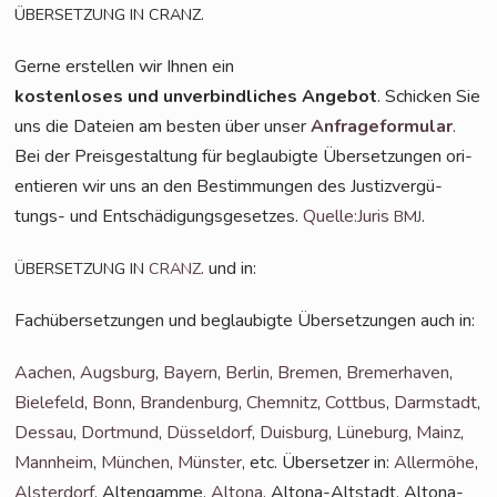
.
ÜBERSETZUNG
IN
CRANZ
Ger­ne erstel­len wir Ihnen ein
kos­ten­lo­ses und unver­bind­li­ches Ange­bot
. Schi­cken Sie
uns die Datei­en am bes­ten über unser
Anfra­ge­for­mu­lar
.
Bei der Preis­ge­stal­tung für beglau­big­te Über­set­zun­gen ori­
en­tie­ren wir uns an den Bestim­mun­gen des Jus­tiz­ver­gü­
tungs- und Ent­schä­di­gungs­ge­set­zes.
Quelle:Juris
.
BMJ
. und in:
ÜBERSETZUNG
IN
CRANZ
Fach­über­set­zun­gen und beglau­big­te Über­set­zun­gen auch in:
Aachen
,
Augs­burg
,
Bay­ern
,
Ber­lin
,
Bre­men
,
Bre­mer­ha­ven
,
Bie­le­feld
,
Bonn
,
Bran­den­burg
,
Chem­nitz
,
Cott­bus
,
Darm­stadt
,
Des­sau
,
Dort­mund
,
Düs­sel­dorf
,
Duis­burg
,
Lüne­burg
,
Mainz
,
Mann­heim
,
Mün­chen
,
Müns­ter
, etc. Über­set­zer in:
Aller­mö­he
,
Als­ter­dorf
, Alten­gam­me,
Alto­na
, Alto­na-Alt­stadt, Alto­na-