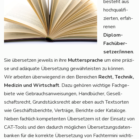
besteht aus
hoch­qua­li­fi­
zier­ten, erfah­
re­nen
Diplom-
Fach­über­
set­zer/in­nen
.
Sie über­set­zen jeweils in ihre
Mut­ter­spra­che
um eine prä­zi­
se und adäqua­te Über­set­zung gewähr­leis­ten zu können.
Wir arbei­ten über­wie­gend in den Berei­chen
Recht, Tech­nik,
Medi­zin und Wirt­schaft
. Dazu gehö­ren wich­ti­ge Fach­ge­
bie­te wie Gebrauchs­an­wei­sun­gen, Hand­bü­cher, Gesell­
schafts­recht, Grund­stücks­recht aber eben auch Text­sor­ten
wie Geschäfts­be­rich­te, Ver­trä­ge, Berich­te oder Kata­lo­ge.
Neben fach­lich kom­pe­ten­ten Über­set­zern ist der Ein­satz von
CAT-Tools und den dadurch mög­li­chen Über­set­zungs­da­ten­
ban­ken für die kor­rek­te Über­set­zung von Fach­ter­mi­ni wich­ti­