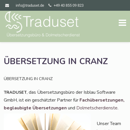
info@traduset.de
+49 40 855 09 823
ÜBERSETZUNG
IN
CRANZ
ÜBERSETZUNG
IN
CRANZ
, das Über­set­zungs­bü­ro der Isblau Soft­ware
TRADUSET
GmbH, ist ein geschätz­ter Part­ner für
Fach­über­set­zun­gen,
beglau­big­te Über­set­zun­gen
und
Dol­met­scher­diens­te
.
Unser Team