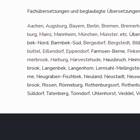
Fach­über­set­zun­gen und beglau­big­te Über­set­zun­gen
Aachen
,
Augs­burg
,
Bay­ern
,
Ber­lin
,
Bre­men
,
Bre­mer­h
burg
,
Mainz
,
Mann­heim
,
Mün­chen
,
Müns­ter
, etc. Über
bek-Nord, Barm­bek-Süd,
Ber­ge­dorf
,
Berg­stedt
,
Bill
büt­tel
,
Eißen­dorf
,
Eppen­dorf
, Farm­sen-Ber­ne,
Fin­ke
mer­brook
,
Har­burg
,
Har­ve­ste­hu­de
, Haus­bruch, Heim­
brook, Lan­gen­bek, Lan­gen­horn, Lem­sahl-Mel­ling­s­te
me, Neu­gra­ben-Fisch­bek, Neu­land, Neu­stadt, Neu­wer
brook, Ris­sen, Rön­ne­burg, Rothen­burg­sort, Rother­bau
Süll­dorf, Taten­berg, Tonn­dorf, Uhlen­horst, Ved­del, 