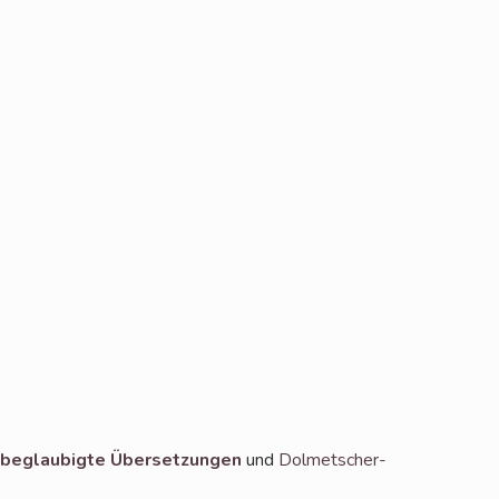
beglau­big­te Über­set­zun­gen
und
Dol­met­scher­