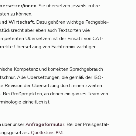
er­set­zer/in­nen
. Sie über­set­zen jeweils in ihre
s­ten zu können.
 und Wirt­schaft
. Dazu gehö­ren wich­ti­ge Fach­ge­bie­
­stücks­recht aber eben auch Text­sor­ten wie
kom­pe­ten­ten Über­set­zern ist der Ein­satz von CAT-
ek­te Über­set­zung von Fach­ter­mi­ni wich­ti­ger
ni­sche Kom­pe­tenz und kor­rek­ten Sprach­ge­brauch
cht­schnur. Alle Über­set­zun­gen, die gemäß der ISO-
e Revi­si­on der Über­set­zung durch einen zwei­ten
an. Bei Groß­pro­jek­ten, an denen ein gan­zes Team von
no­lo­gie ein­heit­lich ist.
en über unser
Anfra­ge­for­mu­lar
. Bei der Preis­ge­stal­
gungs­ge­set­zes.
Quelle:Juris
.
BMJ