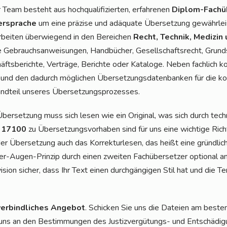
Team besteht aus hoch­qua­li­fi­zier­ten, erfah­re­nen
Diplom-Fach­üb
er­spra­che
um eine prä­zi­se und adäqua­te Über­set­zung gewähr­lei
bei­ten über­wie­gend in den Berei­chen
Recht, Tech­nik, Medi­zin
 Gebrauchs­an­wei­sun­gen, Hand­bü­cher, Gesell­schafts­recht, Grund
fts­be­rich­te, Ver­trä­ge, Berich­te oder Kata­lo­ge. Neben fach­lich 
und den dadurch mög­li­chen Über­set­zungs­da­ten­ban­ken für die kor­r
nd­teil unse­res Übersetzungsprozesses.
ber­set­zung muss sich lesen wie ein Ori­gi­nal, was sich durch tech­
17100
zu Über­set­zungs­vor­ha­ben sind für uns eine wich­ti­ge Ri
ber­set­zung auch das Kor­rek­tur­le­sen, das heißt eine gründ­li­ch
ier-Augen-Prin­zip durch einen zwei­ten Fach­über­set­zer optio­nal 
­si­on sicher, dass Ihr Text einen durch­gän­gi­gen Stil hat und die Ter­mi­
er­bind­li­ches Ange­bot
. Schi­cken Sie uns die Datei­en am bes­t
r uns an den Bestim­mun­gen des Jus­tiz­ver­gü­tungs- und Ent­schä­di­