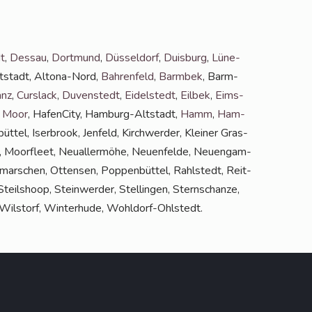
t
,
Des­sau
,
Dort­mund
,
Düs­sel­dorf
,
Duis­burg
,
Lüne­
lt­stadt, Alto­na-Nord,
Bah­ren­feld
,
Barm­bek
, Barm­
anz
,
Curs­lack
,
Duven­stedt
,
Eidel­stedt
,
Eil­bek
,
Eims­
 Moor
, Hafen­Ci­ty, Ham­burg-Alt­stadt,
Hamm
,
Ham­
tel, Iser­brook, Jen­feld, Kirch­wer­der, Klei­ner Gras­
 Moor­fleet, Neu­al­ler­mö­he, Neu­en­fel­de, Neu­en­gam­
mar­schen, Otten­sen, Pop­pen­büt­tel, Rahl­stedt, Reit­
eil­shoop, Stein­wer­der, Stel­lin­gen, Stern­schan­ze,
g, Wilstorf, Win­ter­hu­de, Wohldorf-Ohlstedt.