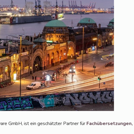
­ware GmbH, ist ein geschätz­ter Part­ner für
Fach­über­set­zun­gen,