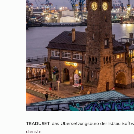
, das Über­set­zungs­bü­ro der Isblau Soft
TRADUSET
diens­te
.