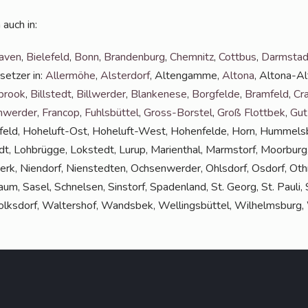
 auch in:
a­ven
,
Bie­le­feld
,
Bonn
,
Bran­den­burg
,
Chem­nitz
,
Cott­bus
,
Darm­stad
­set­zer in:
Aller­mö­he
,
Als­ter­dorf
, Alten­gam­me,
Alto­na
, Alto­na-A
­brook
,
Bill­stedt
,
Bill­wer­der
,
Blan­ke­ne­se
,
Borg­fel­de
,
Bramfeld
,
Cr
n­wer­der
,
Fran­cop
,
Fuhls­büt­tel
,
Gross-Bors­tel
,
Groß Flott­bek
,
Gut
feld, Hohe­luft-Ost, Hohe­luft-West, Hohen­fel­de, Horn, Hum­mels­büt­
dt, Loh­brüg­ge, Lok­stedt, Lurup, Mari­en­thal, Marmstorf, Moor­burg,
k, Nien­dorf, Nien­sted­ten, Och­sen­wer­der, Ohls­dorf, Osdorf, Oth­
m, Sasel, Schnel­sen, Sinstorf, Spa­den­land, St. Georg, St. Pau­li, St
Volks­dorf, Wal­ters­hof, Wands­bek, Wel­lings­büt­tel, Wil­helms­bur