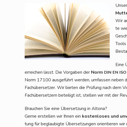
Unser 
Mut­t
Wir ar
te wie
Geschä
Tools 
Besta
Eine Ü
errei­chen lässt. Die Vor­ga­ben der
Norm
DIN
EN
ISO
Norm 17100 aus­ge­führt wer­den, umfas­sen neben der Ü
Fach­über­set­zer. Wir bie­ten die Prü­fung nach dem V
Fach­über­set­zern betei­ligt ist, stel­len wir mit der Revi
Brau­chen Sie eine Über­set­zung in Altona?
Ger­ne erstel­len wir Ihnen ein
kos­ten­lo­ses und unv
tung für beglau­big­te Über­set­zun­gen ori­en­tie­ren wi