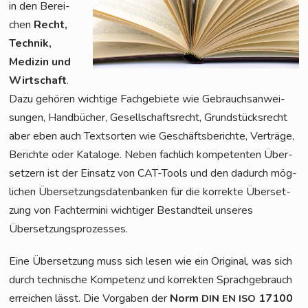
in den Berei­
chen
Recht,
Tech­nik,
Medi­zin und
Wirt­schaft
.
Dazu gehö­ren wich­ti­ge Fach­ge­bie­te wie Gebrauchs­an­wei­
sun­gen, Hand­bü­cher, Gesell­schafts­recht, Grund­stücks­recht
aber eben auch Text­sor­ten wie Geschäfts­be­rich­te, Ver­trä­ge,
Berich­te oder Kata­lo­ge. Neben fach­lich kom­pe­ten­ten Über­
set­zern ist der Ein­satz von CAT-Tools und den dadurch mög­
li­chen Über­set­zungs­da­ten­ban­ken für die kor­rek­te Über­set­
zung von Fach­ter­mi­ni wich­ti­ger Bestand­teil unse­res
Übersetzungsprozesses.
Eine Über­set­zung muss sich lesen wie ein Ori­gi­nal, was sich
durch tech­ni­sche Kom­pe­tenz und kor­rek­ten Sprach­ge­brauch
errei­chen lässt. Die Vor­ga­ben der
Norm
17100
DIN
EN
ISO