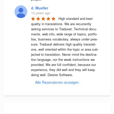
d. Mueller
13 years ago
High stan­dard and best 
qua­lity in trans­la­ti­ons. We are recur­rently 
asking ser­vices to Tra­du­set. Tech­ni­cal docu­
ments, web info, wide range of topics, port­fo­
lios, busi­ness voca­bu­lary, always under pres­
sure. Tra­du­set deli­vers high qua­lity trans­la­ti­
ons, well ori­en­ted wit­hin the topic or area sub­
jec­ted to trans­la­tion. Never mind the desti­na­
tion lan­guage, nor the weak instruc­tions we 
pro­vi­ded. We are full con­fi­dent, because our 
expe­ri­ence, they did well and they will keep 
doing well. Deis­ter Software.
Alle Rezensionen anzeigen