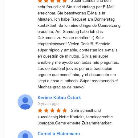
Super schnell und sehr 
sehr freundlich! Sie sind einfach per E-Mail 
erreichbar. Sie beantworten E-Mails in 
Minuten. Ich habe Traduset am Donnerstag 
kontaktiert, da ich eine dringende Übersetzung 
brauchte. Am Samstag habe ich das 
Dokument zu Hause erhalten! :) Sehr 
empfehlenswert! Vielen Dank!!!!!Servicio 
súper rápido y amable, contestan los e-mails 
en cuestión de minutos. Silvia es super 
amable y me ayudó con todas mis preguntas. 
Les contacté el jueves por una traducción 
urgente que necesitaba, y el documento me 
llegó a casa el sábado. Súper recomendable! 
Muchas gracias de nuevo!
Kerime Kübra Öztürk
9 years ago
Sehr schnell und 
zuverlässig.Nette Kontakt, termingerechte 
übergabe.Gerne erneute Zusammenarbeit.
Cornelia Elstermann