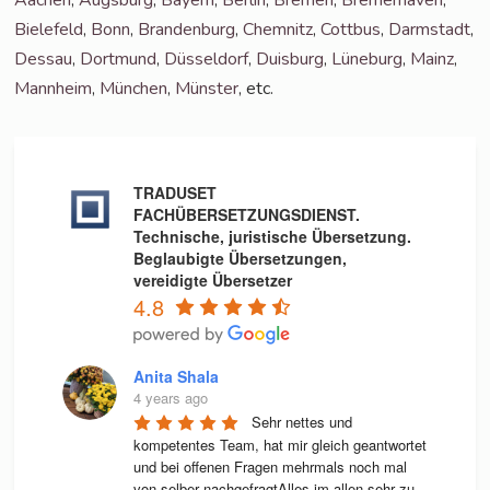
Bie­le­feld
,
Bonn
,
Bran­den­burg
,
Chem­nitz
,
Cott­bus
,
Darm­stadt
,
Des­sau
,
Dort­mund
,
Düs­sel­dorf
,
Duis­burg
,
Lüne­burg
,
Mainz
,
Mann­heim
,
Mün­chen
,
Müns­ter
, etc.
TRADUSET
FACHÜBERSETZUNGSDIENST.
Technische, juristische Übersetzung.
Beglaubigte Übersetzungen,
vereidigte Übersetzer
4.8
Anita Shala
4 years ago
Sehr nettes und 
kompetentes Team, hat mir gleich geantwortet 
und bei offenen Fragen mehrmals noch mal 
von selber nachgefragtAlles im allen sehr zu 