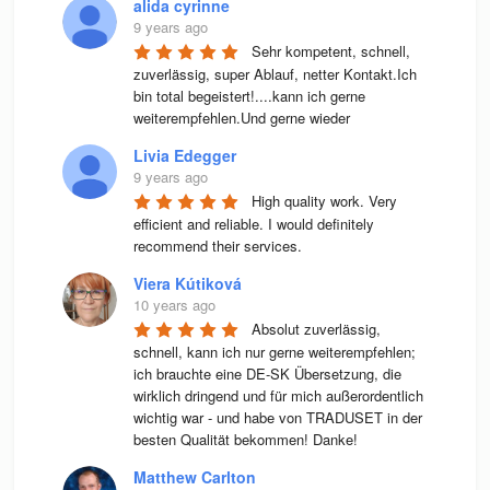
alida cyrinne
9 years ago
Sehr kompetent, schnell, 
zuverlässig, super Ablauf, netter Kontakt.Ich 
bin total begeistert!....kann ich gerne 
weiterempfehlen.Und gerne wieder
Livia Edegger
9 years ago
High quality work. Very 
efficient and reliable. I would definitely 
recommend their services.
Viera Kútiková
10 years ago
Absolut zuverlässig, 
schnell, kann ich nur gerne weiterempfehlen; 
ich brauchte eine DE-SK Übersetzung, die 
wirklich dringend und für mich außerordentlich 
wichtig war - und habe von TRADUSET in der 
besten Qualität bekommen! Danke!
Matthew Carlton