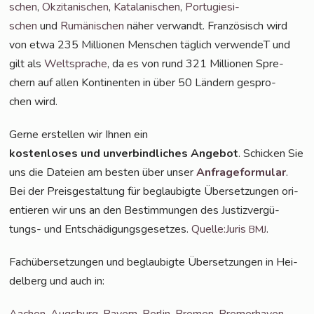
schen
,
Okzita­ni­schen
,
Kata­la­ni­schen
,
Por­tu­gie­si­
schen
und
Rumä­ni­schen
näher ver­wandt. Fran­zö­sisch wird
von etwa 235 Mil­lio­nen Men­schen täg­lich ver­wen­deT und
gilt als
Welt­spra­che
, da es von rund 321 Mil­lio­nen
Spre­
chern auf allen Kon­ti­nen­ten in über 50 Län­dern gespro­
chen wird.
Ger­ne erstel­len wir Ihnen ein
kos­ten­lo­ses und unver­bind­li­ches Ange­bot
. Schi­cken Sie
uns die Datei­en am bes­ten über unser
Anfra­ge­for­mu­lar
.
Bei der Preis­ge­stal­tung für beglau­big­te Über­set­zun­gen ori­
en­tie­ren wir uns an den Bestim­mun­gen des Jus­tiz­ver­gü­
tungs- und Ent­schä­di­gungs­ge­set­zes.
Quelle:Juris
.
BMJ
Fach­über­set­zun­gen und beglau­big­te Über­set­zun­gen in Hei­
del­berg und auch in:
Aachen
,
Augs­burg
,
Bay­ern
,
Ber­lin
,
Bre­men
,
Bre­mer­ha­ven
,