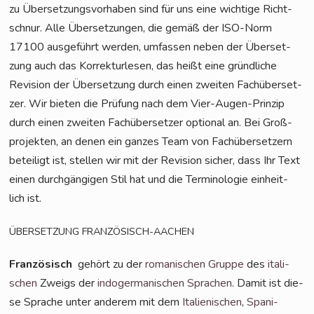
zu Über­set­zungs­vor­ha­ben sind für uns eine wich­ti­ge Richt­
schnur. Alle Über­set­zun­gen, die gemäß der ISO-Norm
17100 aus­ge­führt wer­den, umfas­sen neben der Über­set­
zung auch das Kor­rek­tur­le­sen, das heißt eine gründ­li­che
Revi­si­on der Über­set­zung durch einen zwei­ten Fach­über­set­
zer. Wir bie­ten die Prü­fung nach dem Vier-Augen-Prin­zip
durch einen zwei­ten Fach­über­set­zer optio­nal an. Bei Groß­
pro­jek­ten, an denen ein gan­zes Team von Fach­über­set­zern
betei­ligt ist, stel­len wir mit der Revi­si­on sicher, dass Ihr Text
einen durch­gän­gi­gen Stil hat und die Ter­mi­no­lo­gie ein­heit­
lich ist.
ÜBERSETZUNG
FRANZÖSISCH-AACHEN
Fran­zö­sisch
gehört zu der
roma­ni­schen Grup­pe
des
ita­li­
schen
Zweigs der
indo­ger­ma­ni­schen Spra­chen
. Damit ist die­
se Spra­che unter ande­rem mit dem
Ita­lie­ni­schen
,
Spa­ni­