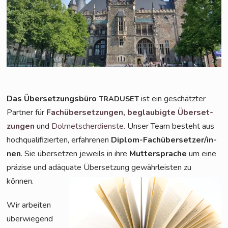
Das Über­set­zungs­bü­ro
ist ein geschätz­ter
TRADUSET
Part­ner für
Fach­über­set­zun­gen,
beglau­big­te Über­set­
zun­gen
und
Dol­met­scher­diens­te
. Unser Team besteht aus
hoch­qua­li­fi­zier­ten, erfah­re­nen
Diplom-Fach­über­set­zer/in­
nen
. Sie über­set­zen jeweils in ihre
Mut­ter­spra­che
um eine
prä­zi­se und adäqua­te Über­set­zung gewähr­leis­ten zu
können.
Wir arbei­ten
über­wie­gend