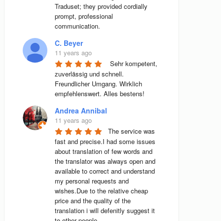
Traduset; they provided cordially 
prompt, professional 
communication.
C. Beyer
11 years ago
 Sehr kompetent, 
zuverlässig und schnell. 
Freundlicher Umgang. Wirklich 
empfehlenswert. Alles bestens! 
Andrea Annibal
11 years ago
The service was 
fast and precise.I had some issues 
about translation of few words and 
the translator was always open and 
available to correct and understand 
my personal requests and 
wishes.Due to the relative cheap 
price and the quality of the 
translation i will defenitly suggest it 
to other people.