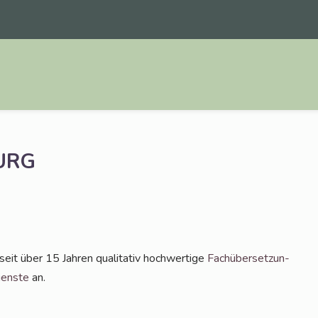
URG
t über 15 Jah­ren qua­li­ta­tiv hoch­wer­ti­ge
Fach­über­set­zun­
iens­te
an.