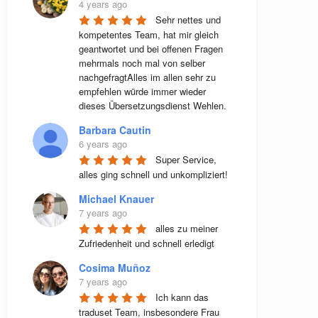
4 years ago
Sehr nettes und 
kompetentes Team, hat mir gleich 
geantwortet und bei offenen Fragen 
mehrmals noch mal von selber 
nachgefragtAlles im allen sehr zu 
empfehlen würde immer wieder 
dieses Übersetzungsdienst Wehlen.
Barbara Cautin
6 years ago
Super Service, 
alles ging schnell und unkompliziert!
Michael Knauer
7 years ago
alles zu meiner 
Zufriedenheit und schnell erledigt
Cosima Muñoz
7 years ago
Ich kann das 
traduset Team, insbesondere Frau 