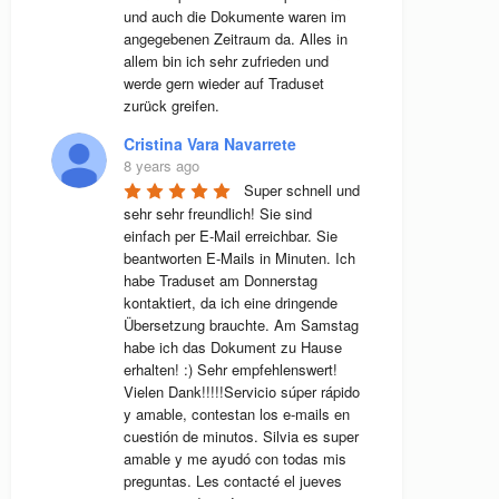
und auch die Dokumente waren im 
angegebenen Zeitraum da. Alles in 
allem bin ich sehr zufrieden und 
werde gern wieder auf Traduset 
zurück greifen.
Cristina Vara Navarrete
8 years ago
Super schnell und 
sehr sehr freundlich! Sie sind 
einfach per E-Mail erreichbar. Sie 
beantworten E-Mails in Minuten. Ich 
habe Traduset am Donnerstag 
kontaktiert, da ich eine dringende 
Übersetzung brauchte. Am Samstag 
habe ich das Dokument zu Hause 
erhalten! :) Sehr empfehlenswert! 
Vielen Dank!!!!!Servicio súper rápido 
y amable, contestan los e-mails en 
cuestión de minutos. Silvia es super 
amable y me ayudó con todas mis 
preguntas. Les contacté el jueves 