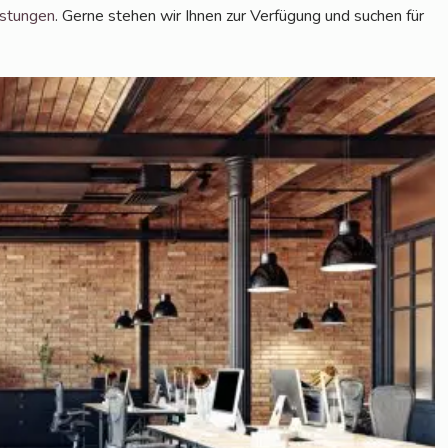
s­tun­gen
. Ger­ne ste­hen wir Ihnen zur Ver­fü­gung und suchen für