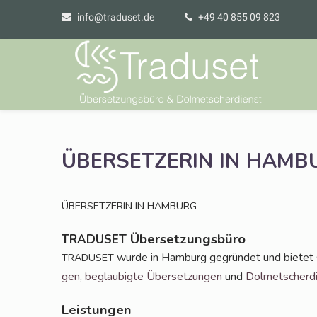
info@traduset.de
+49 40 855 09 823
ÜBERSETZERIN
IN
HAMB
ÜBERSETZERIN
IN
HAMBURG
Übersetzungsbüro
TRADUSET
wur­de in Ham­burg gegrün­det und bie­tet sei
TRADUSET
gen
,
beglau­big­te Über­set­zun­gen
und
Dol­met­scher­d
Leistungen