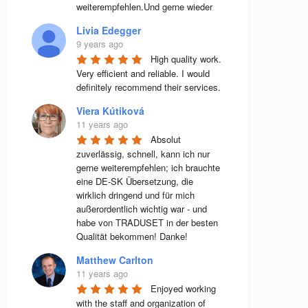
weiterempfehlen.Und gerne wieder
Livia Edegger
9 years ago
High quality work. 
Very efficient and reliable. I would 
definitely recommend their services.
Viera Kútiková
11 years ago
Absolut 
zuverlässig, schnell, kann ich nur 
gerne weiterempfehlen; ich brauchte 
eine DE-SK Übersetzung, die 
wirklich dringend und für mich 
außerordentlich wichtig war - und 
habe von TRADUSET in der besten 
Qualität bekommen! Danke!
Matthew Carlton
11 years ago
Enjoyed working 
with the staff and organization of 