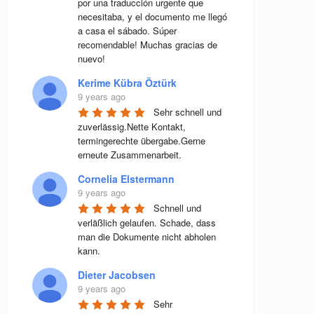
por una traducción urgente que 
necesitaba, y el documento me llegó 
a casa el sábado. Súper 
recomendable! Muchas gracias de 
nuevo!
Kerime Kübra Öztürk
9 years ago
Sehr schnell und 
zuverlässig.Nette Kontakt, 
termingerechte übergabe.Gerne 
erneute Zusammenarbeit.
Cornelia Elstermann
9 years ago
Schnell und 
verläßlich gelaufen. Schade, dass 
man die Dokumente nicht abholen 
kann.
Dieter Jacobsen
9 years ago
Sehr 