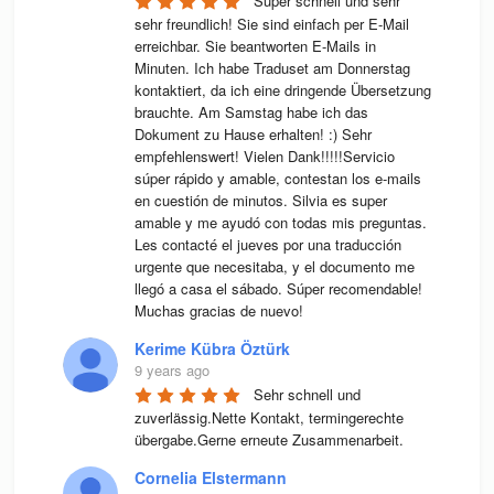
Super schnell und sehr 
sehr freundlich! Sie sind einfach per E-Mail 
erreichbar. Sie beantworten E-Mails in 
Minuten. Ich habe Traduset am Donnerstag 
kontaktiert, da ich eine dringende Übersetzung 
brauchte. Am Samstag habe ich das 
Dokument zu Hause erhalten! :) Sehr 
empfehlenswert! Vielen Dank!!!!!Servicio 
súper rápido y amable, contestan los e-mails 
en cuestión de minutos. Silvia es super 
amable y me ayudó con todas mis preguntas. 
Les contacté el jueves por una traducción 
urgente que necesitaba, y el documento me 
llegó a casa el sábado. Súper recomendable! 
Muchas gracias de nuevo!
Kerime Kübra Öztürk
9 years ago
Sehr schnell und 
zuverlässig.Nette Kontakt, termingerechte 
übergabe.Gerne erneute Zusammenarbeit.
Cornelia Elstermann