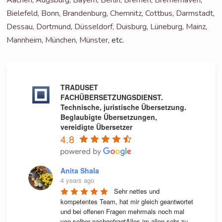
Bie­le­feld
,
Bonn
,
Bran­den­burg
,
Chem­nitz
,
Cott­bus
,
Darm­stadt
,
Des­sau
,
Dort­mund
,
Düs­sel­dorf
,
Duis­burg
,
Lüne­burg
,
Mainz
,
Mann­heim
,
Mün­chen
,
Müns­ter
, etc.
TRADUSET
FACHÜBERSETZUNGSDIENST.
Technische, juristische Übersetzung.
Beglaubigte Übersetzungen,
vereidigte Übersetzer
4.8
Anita Shala
4 years ago
Sehr nettes und 
kompetentes Team, hat mir gleich geantwortet 
und bei offenen Fragen mehrmals noch mal 
von selber nachgefragtAlles im allen sehr zu 