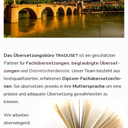
Das Über­set­zungs­bü­ro
ist ein geschätz­ter
TRADUSET
Part­ner für
Fach­über­set­zun­gen,
beglau­big­te Über­set­
zun­gen
und
Dol­met­scher­diens­te
. Unser Team besteht aus
hoch­qua­li­fi­zier­ten, erfah­re­nen
Diplom-Fach­über­set­zer/in­
nen
. Sie über­set­zen jeweils in ihre
Mut­ter­spra­che
um eine
prä­zi­se und adäqua­te Über­set­zung gewähr­leis­ten zu
können.
Wir arbei­ten
über­wie­gend