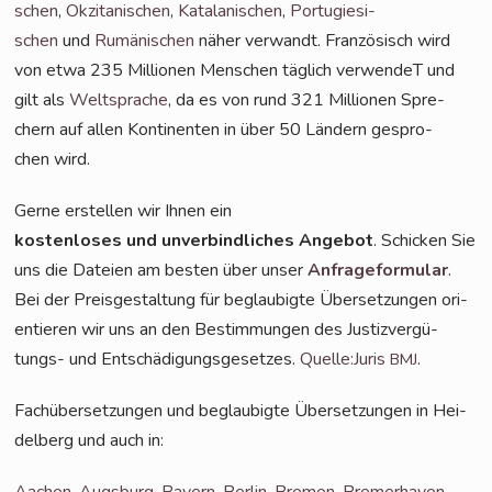
schen
,
Okzita­ni­schen
,
Kata­la­ni­schen
,
Por­tu­gie­si­
schen
und
Rumä­ni­schen
näher ver­wandt. Fran­zö­sisch wird
von etwa 235 Mil­lio­nen Men­schen täg­lich ver­wen­deT und
gilt als
Welt­spra­che
, da es von rund 321 Mil­lio­nen
Spre­
chern auf allen Kon­ti­nen­ten in über 50 Län­dern gespro­
chen wird.
Ger­ne erstel­len wir Ihnen ein
kos­ten­lo­ses und unver­bind­li­ches Ange­bot
. Schi­cken Sie
uns die Datei­en am bes­ten über unser
Anfra­ge­for­mu­lar
.
Bei der Preis­ge­stal­tung für beglau­big­te Über­set­zun­gen ori­
en­tie­ren wir uns an den Bestim­mun­gen des Jus­tiz­ver­gü­
tungs- und Ent­schä­di­gungs­ge­set­zes.
Quelle:Juris
.
BMJ
Fach­über­set­zun­gen und beglau­big­te Über­set­zun­gen in Hei­
del­berg und auch in:
Aachen
,
Augs­burg
,
Bay­ern
,
Ber­lin
,
Bre­men
,
Bre­mer­ha­ven
,