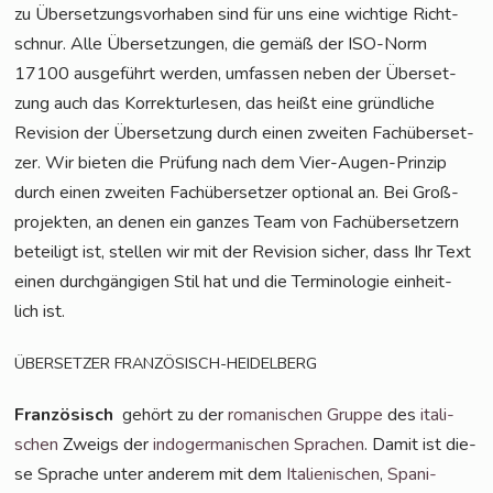
zu Über­set­zungs­vor­ha­ben sind für uns eine wich­ti­ge Richt­
schnur. Alle Über­set­zun­gen, die gemäß der ISO-Norm
17100 aus­ge­führt wer­den, umfas­sen neben der Über­set­
zung auch das Kor­rek­tur­le­sen, das heißt eine gründ­li­che
Revi­si­on der Über­set­zung durch einen zwei­ten Fach­über­set­
zer. Wir bie­ten die Prü­fung nach dem Vier-Augen-Prin­zip
durch einen zwei­ten Fach­über­set­zer optio­nal an. Bei Groß­
pro­jek­ten, an denen ein gan­zes Team von Fach­über­set­zern
betei­ligt ist, stel­len wir mit der Revi­si­on sicher, dass Ihr Text
einen durch­gän­gi­gen Stil hat und die Ter­mi­no­lo­gie ein­heit­
lich ist.
ÜBERSETZER
FRANZÖSISCH-HEIDELBERG
Fran­zö­sisch
gehört zu der
roma­ni­schen Grup­pe
des
ita­li­
schen
Zweigs der
indo­ger­ma­ni­schen Spra­chen
. Damit ist die­
se Spra­che unter ande­rem mit dem
Ita­lie­ni­schen
,
Spa­ni­