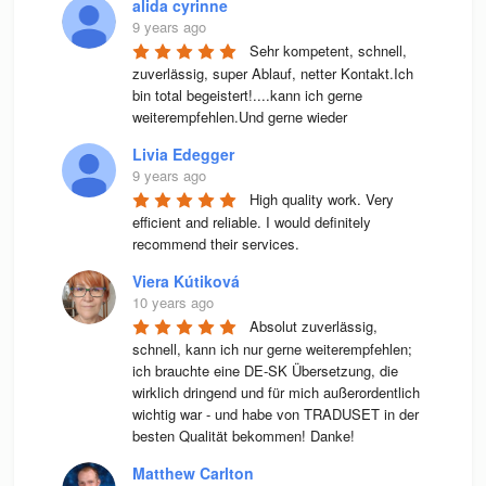
alida cyrinne
9 years ago
Sehr kompetent, schnell, 
zuverlässig, super Ablauf, netter Kontakt.Ich 
bin total begeistert!....kann ich gerne 
weiterempfehlen.Und gerne wieder
Livia Edegger
9 years ago
High quality work. Very 
efficient and reliable. I would definitely 
recommend their services.
Viera Kútiková
10 years ago
Absolut zuverlässig, 
schnell, kann ich nur gerne weiterempfehlen; 
ich brauchte eine DE-SK Übersetzung, die 
wirklich dringend und für mich außerordentlich 
wichtig war - und habe von TRADUSET in der 
besten Qualität bekommen! Danke!
Matthew Carlton