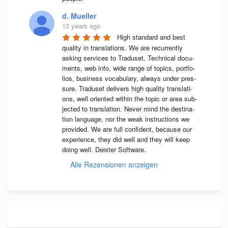
d. Mueller
13 years ago
High stan­dard and best 
qua­lity in trans­la­ti­ons. We are recur­rently 
asking ser­vices to Tra­du­set. Tech­ni­cal docu­
ments, web info, wide range of topics, port­fo­
lios, busi­ness voca­bu­lary, always under pres­
sure. Tra­du­set deli­vers high qua­lity trans­la­ti­
ons, well ori­en­ted wit­hin the topic or area sub­
jec­ted to trans­la­tion. Never mind the desti­na­
tion lan­guage, nor the weak instruc­tions we 
pro­vi­ded. We are full con­fi­dent, because our 
expe­ri­ence, they did well and they will keep 
doing well. Deis­ter Software.
Alle Rezensionen anzeigen