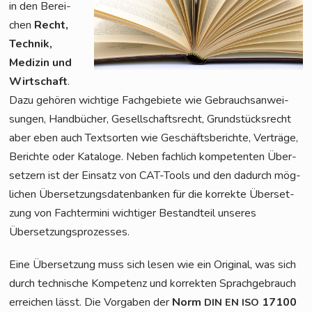
in den Berei­
chen
Recht,
Tech­nik,
Medi­zin und
Wirt­schaft
.
Dazu gehö­ren wich­ti­ge Fach­ge­bie­te wie Gebrauchs­an­wei­
sun­gen, Hand­bü­cher, Gesell­schafts­recht, Grund­stücks­recht
aber eben auch Text­sor­ten wie Geschäfts­be­rich­te, Ver­trä­ge,
Berich­te oder Kata­lo­ge. Neben fach­lich kom­pe­ten­ten Über­
set­zern ist der Ein­satz von CAT-Tools und den dadurch mög­
li­chen Über­set­zungs­da­ten­ban­ken für die kor­rek­te Über­set­
zung von Fach­ter­mi­ni wich­ti­ger Bestand­teil unse­res
Übersetzungsprozesses.
Eine Über­set­zung muss sich lesen wie ein Ori­gi­nal, was sich
durch tech­ni­sche Kom­pe­tenz und kor­rek­ten Sprach­ge­brauch
errei­chen lässt. Die Vor­ga­ben der
Norm
17100
DIN
EN
ISO