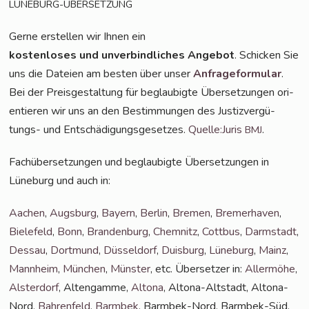
LÜNEBURG-ÜBERSETZUNG
Ger­ne erstel­len wir Ihnen ein
kos­ten­lo­ses und unver­bind­li­ches Ange­bot
. Schi­cken Sie
uns die Datei­en am bes­ten über unser
Anfra­ge­for­mu­lar
.
Bei der Preis­ge­stal­tung für beglau­big­te Über­set­zun­gen ori­
en­tie­ren wir uns an den Bestim­mun­gen des Jus­tiz­ver­gü­
tungs- und Ent­schä­di­gungs­ge­set­zes.
Quelle:Juris
.
BMJ
Fach­über­set­zun­gen und beglau­big­te Über­set­zun­gen in
Lüne­burg und auch in:
Aachen
,
Augs­burg
,
Bay­ern
,
Ber­lin
,
Bre­men
,
Bre­mer­ha­ven
,
Bie­le­feld
,
Bonn
,
Bran­den­burg
,
Chem­nitz
,
Cott­bus
,
Darm­stadt
,
Des­sau
,
Dort­mund
,
Düs­sel­dorf
,
Duis­burg
,
Lüne­burg
,
Mainz
,
Mann­heim
,
Mün­chen
,
Müns­ter
, etc. Über­set­zer in:
Aller­mö­he
,
Als­ter­dorf
, Alten­gam­me,
Alto­na
, Alto­na-Alt­stadt, Alto­na-
Nord,
Bah­ren­feld
,
Barm­bek
, Barm­bek-Nord, Barm­bek-Süd,