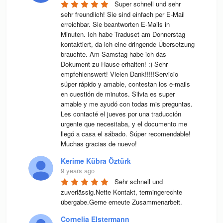
Super schnell und sehr 
sehr freundlich! Sie sind einfach per E-Mail 
erreichbar. Sie beantworten E-Mails in 
Minuten. Ich habe Traduset am Donnerstag 
kontaktiert, da ich eine dringende Übersetzung 
brauchte. Am Samstag habe ich das 
Dokument zu Hause erhalten! :) Sehr 
empfehlenswert! Vielen Dank!!!!!Servicio 
súper rápido y amable, contestan los e-mails 
en cuestión de minutos. Silvia es super 
amable y me ayudó con todas mis preguntas. 
Les contacté el jueves por una traducción 
urgente que necesitaba, y el documento me 
llegó a casa el sábado. Súper recomendable! 
Muchas gracias de nuevo!
Kerime Kübra Öztürk
9 years ago
Sehr schnell und 
zuverlässig.Nette Kontakt, termingerechte 
übergabe.Gerne erneute Zusammenarbeit.
Cornelia Elstermann