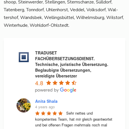
shoop, Stein­wer­der, Stel­lin­gen, Stern­schan­ze, Süll­dorf,
Taten­berg, Tonn­dorf, Uhlen­horst, Ved­del, Volks­dorf, Wal­
ters­hof, Wands­bek, Wel­lings­büt­tel, Wil­helms­burg, Wilstorf,
Win­ter­hu­de, Wohldorf-Ohlstedt.
TRADUSET
FACHÜBERSETZUNGSDIENST.
Technische, juristische Übersetzung.
Beglaubigte Übersetzungen,
vereidigte Übersetzer
4.8
Anita Shala
4 years ago
Sehr nettes und 
kompetentes Team, hat mir gleich geantwortet 
und bei offenen Fragen mehrmals noch mal 