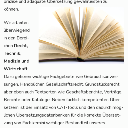
prä­zi­se und adäqua­te Über­set­zung gewähr­leis­ten zu
können.
Wir arbei­ten
über­wie­gend
in den Berei­
chen
Recht,
Tech­nik,
Medi­zin und
Wirt­schaft
.
Dazu gehö­ren wich­ti­ge Fach­ge­bie­te wie Gebrauchs­an­wei­
sun­gen, Hand­bü­cher, Gesell­schafts­recht, Grund­stücks­recht
aber eben auch Text­sor­ten wie Geschäfts­be­rich­te, Ver­trä­ge,
Berich­te oder Kata­lo­ge. Neben fach­lich kom­pe­ten­ten Über­
set­zern ist der Ein­satz von CAT-Tools und den dadurch mög­
li­chen Über­set­zungs­da­ten­ban­ken für die kor­rek­te Über­set­
zung von Fach­ter­mi­ni wich­ti­ger Bestand­teil unse­res