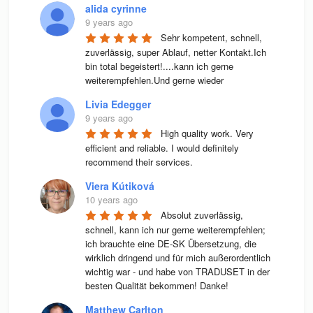
alida cyrinne
9 years ago
Sehr kompetent, schnell, 
zuverlässig, super Ablauf, netter Kontakt.Ich 
bin total begeistert!....kann ich gerne 
weiterempfehlen.Und gerne wieder
Livia Edegger
9 years ago
High quality work. Very 
efficient and reliable. I would definitely 
recommend their services.
Viera Kútiková
10 years ago
Absolut zuverlässig, 
schnell, kann ich nur gerne weiterempfehlen; 
ich brauchte eine DE-SK Übersetzung, die 
wirklich dringend und für mich außerordentlich 
wichtig war - und habe von TRADUSET in der 
besten Qualität bekommen! Danke!
Matthew Carlton