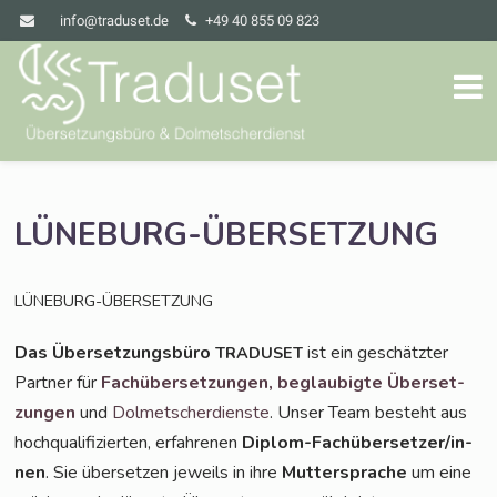
info@traduset.de
+49 40 855 09 823
LÜNEBURG-ÜBERSETZUNG
LÜNEBURG-ÜBERSETZUNG
Das Über­set­zungs­bü­ro
ist ein geschätz­ter
TRADUSET
Part­ner für
Fach­über­set­zun­gen,
beglau­big­te Über­set­
zun­gen
und
Dol­met­scher­diens­te
. Unser Team besteht aus
hoch­qua­li­fi­zier­ten, erfah­re­nen
Diplom-Fach­über­set­zer/in­
nen
. Sie über­set­zen jeweils in ihre
Mut­ter­spra­che
um eine