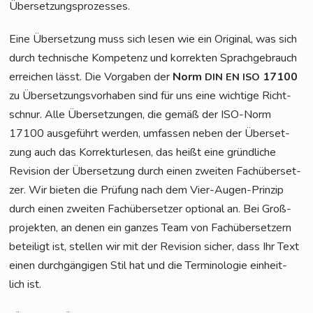
Übersetzungsprozesses.
Eine Über­set­zung muss sich lesen wie ein Ori­gi­nal, was sich
durch tech­ni­sche Kom­pe­tenz und kor­rek­ten Sprach­ge­brauch
errei­chen lässt. Die Vor­ga­ben der
Norm
17100
DIN
EN
ISO
zu Über­set­zungs­vor­ha­ben sind für uns eine wich­ti­ge Richt­
schnur. Alle Über­set­zun­gen, die gemäß der ISO-Norm
17100 aus­ge­führt wer­den, umfas­sen neben der Über­set­
zung auch das Kor­rek­tur­le­sen, das heißt eine gründ­li­che
Revi­si­on der Über­set­zung durch einen zwei­ten Fach­über­set­
zer. Wir bie­ten die Prü­fung nach dem Vier-Augen-Prin­zip
durch einen zwei­ten Fach­über­set­zer optio­nal an. Bei Groß­
pro­jek­ten, an denen ein gan­zes Team von Fach­über­set­zern
betei­ligt ist, stel­len wir mit der Revi­si­on sicher, dass Ihr Text
einen durch­gän­gi­gen Stil hat und die Ter­mi­no­lo­gie ein­heit­
lich ist.