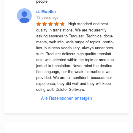
people.
d. Mueller
13 years ago
High stan­dard and best 
qua­lity in trans­la­ti­ons. We are recur­rently 
asking ser­vices to Tra­du­set. Tech­ni­cal docu­
ments, web info, wide range of topics, port­fo­
lios, busi­ness voca­bu­lary, always under pres­
sure. Tra­du­set deli­vers high qua­lity trans­la­ti­
ons, well ori­en­ted wit­hin the topic or area sub­
jec­ted to trans­la­tion. Never mind the desti­na­
tion lan­guage, nor the weak instruc­tions we 
pro­vi­ded. We are full con­fi­dent, because our 
expe­ri­ence, they did well and they will keep 
doing well. Deis­ter Software.
Alle Rezensionen anzeigen