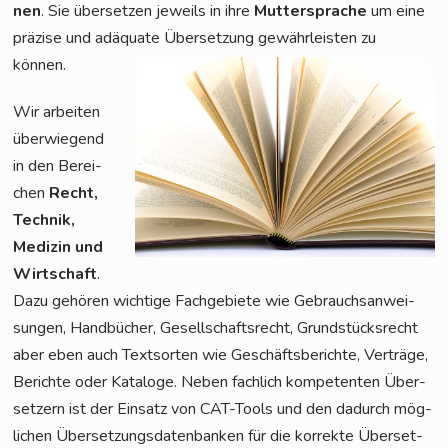
nen
. Sie über­set­zen jeweils in ihre
Mut­ter­spra­che
um eine
prä­zi­se und adäqua­te Über­set­zung gewähr­leis­ten zu
können.
Wir arbei­ten
über­wie­gend
in den Berei­
chen
Recht,
Tech­nik,
Medi­zin und
Wirt­schaft
.
Dazu gehö­ren wich­ti­ge Fach­ge­bie­te wie Gebrauchs­an­wei­
sun­gen, Hand­bü­cher, Gesell­schafts­recht, Grund­stücks­recht
aber eben auch Text­sor­ten wie Geschäfts­be­rich­te, Ver­trä­ge,
Berich­te oder Kata­lo­ge. Neben fach­lich kom­pe­ten­ten Über­
set­zern ist der Ein­satz von CAT-Tools und den dadurch mög­
li­chen Über­set­zungs­da­ten­ban­ken für die kor­rek­te Über­set­