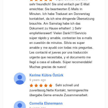
sehr freundlich! Sie sind einfach per E-Mail 
erreichbar. Sie beantworten E-Mails in 
Minuten. Ich habe Traduset am Donnerstag 
kontaktiert, da ich eine dringende Übersetzung 
brauchte. Am Samstag habe ich das 
Dokument zu Hause erhalten! :) Sehr 
empfehlenswert! Vielen Dank!!!!!Servicio 
súper rápido y amable, contestan los e-mails 
en cuestión de minutos. Silvia es super 
amable y me ayudó con todas mis preguntas. 
Les contacté el jueves por una traducción 
urgente que necesitaba, y el documento me 
llegó a casa el sábado. Súper recomendable! 
Muchas gracias de nuevo!
Kerime Kübra Öztürk
9 years ago
Sehr schnell und 
zuverlässig.Nette Kontakt, termingerechte 
übergabe.Gerne erneute Zusammenarbeit.
Cornelia Elstermann
9 years ago