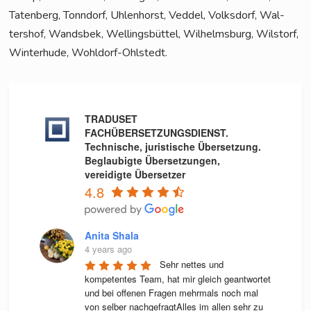
Taten­berg, Tonn­dorf, Uhlen­horst, Ved­del, Volks­dorf, Wal­
ters­hof, Wands­bek, Wel­lings­büt­tel, Wil­helms­burg, Wilstorf,
Win­ter­hu­de, Wohldorf-Ohlstedt.
TRADUSET
FACHÜBERSETZUNGSDIENST.
Technische, juristische Übersetzung.
Beglaubigte Übersetzungen,
vereidigte Übersetzer
4.8
Anita Shala
4 years ago
Sehr nettes und 
kompetentes Team, hat mir gleich geantwortet 
und bei offenen Fragen mehrmals noch mal 
von selber nachgefragtAlles im allen sehr zu 