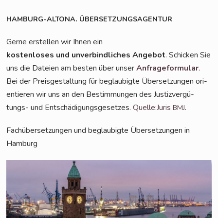
.
HAMBURG-ALTONA
ÜBERSETZUNGSAGENTUR
Ger­ne erstel­len wir Ihnen ein
kos­ten­lo­ses und unver­bind­li­ches Ange­bot
. Schi­cken Sie
uns die Datei­en am bes­ten über unser
Anfra­ge­for­mu­lar
.
Bei der Preis­ge­stal­tung für beglau­big­te Über­set­zun­gen ori­
en­tie­ren wir uns an den Bestim­mun­gen des Jus­tiz­ver­gü­
tungs- und Ent­schä­di­gungs­ge­set­zes.
Quelle:Juris
.
BMJ
Fach­über­set­zun­gen und beglau­big­te Über­set­zun­gen in
Hamburg