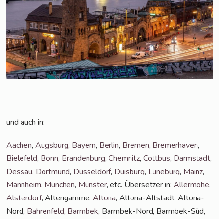
und auch in:
Aachen
,
Augs­burg
,
Bay­ern
,
Ber­lin
,
Bre­men
,
Bre­mer­ha­ven
,
Bie­le­feld
,
Bonn
,
Bran­den­burg
,
Chem­nitz
,
Cott­bus
,
Darm­stadt
,
Des­sau
,
Dort­mund
,
Düs­sel­dorf
,
Duis­burg
,
Lüne­burg
,
Mainz
,
Mann­heim
,
Mün­chen
,
Müns­ter
, etc. Über­set­zer in:
Aller­mö­he
,
Als­ter­dorf
, Alten­gam­me,
Alto­na
, Alto­na-Alt­stadt, Alto­na-
Nord,
Bah­ren­feld
,
Barm­bek
, Barm­bek-Nord, Barm­bek-Süd,