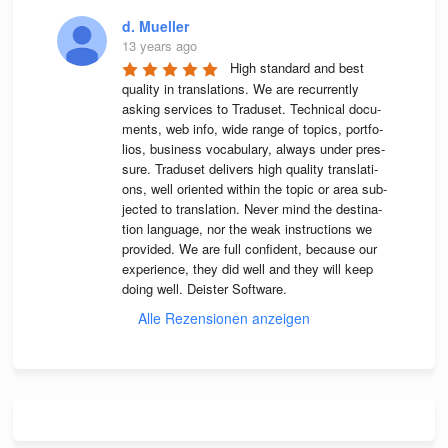
d. Mueller
13 years ago
High stan­dard and best 
qua­lity in trans­la­ti­ons. We are recur­rently 
asking ser­vices to Tra­du­set. Tech­ni­cal docu­
ments, web info, wide range of topics, port­fo­
lios, busi­ness voca­bu­lary, always under pres­
sure. Tra­du­set deli­vers high qua­lity trans­la­ti­
ons, well ori­en­ted wit­hin the topic or area sub­
jec­ted to trans­la­tion. Never mind the desti­na­
tion lan­guage, nor the weak instruc­tions we 
pro­vi­ded. We are full con­fi­dent, because our 
expe­ri­ence, they did well and they will keep 
doing well. Deis­ter Software.
Alle Rezensionen anzeigen