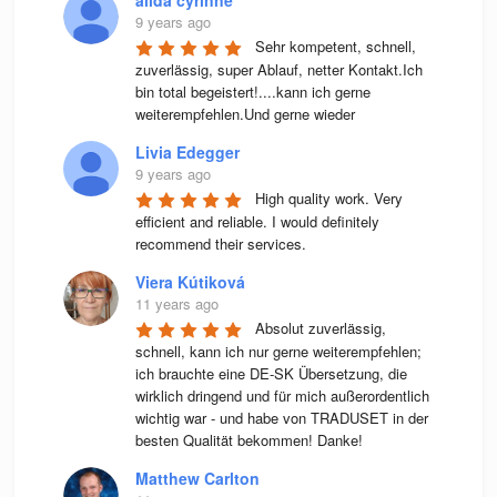
alida cyrinne
9 years ago
Sehr kompetent, schnell, 
zuverlässig, super Ablauf, netter Kontakt.Ich 
bin total begeistert!....kann ich gerne 
weiterempfehlen.Und gerne wieder
Livia Edegger
9 years ago
High quality work. Very 
efficient and reliable. I would definitely 
recommend their services.
Viera Kútiková
11 years ago
Absolut zuverlässig, 
schnell, kann ich nur gerne weiterempfehlen; 
ich brauchte eine DE-SK Übersetzung, die 
wirklich dringend und für mich außerordentlich 
wichtig war - und habe von TRADUSET in der 
besten Qualität bekommen! Danke!
Matthew Carlton