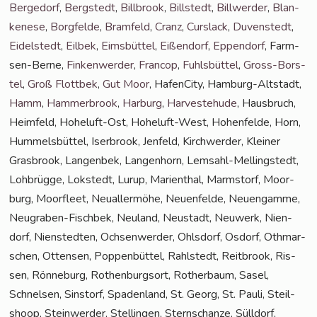
Ber­ge­dorf
,
Berg­stedt
,
Bill­brook
,
Bill­stedt
,
Bill­wer­der
,
Blan­
ke­ne­se
,
Borg­fel­de
,
Bramfeld
,
Cranz
,
Curs­lack
,
Duven­stedt
,
Eidel­stedt
,
Eil­bek
,
Eims­büt­tel
,
Eißen­dorf
,
Eppen­dorf
, Farm­
sen-Ber­ne,
Fin­ken­wer­der
,
Fran­cop
,
Fuhls­büt­tel
,
Gross-Bors­
tel
,
Groß Flott­bek
,
Gut Moor
, Hafen­Ci­ty, Ham­burg-Alt­stadt,
Hamm
,
Ham­mer­brook
,
Har­burg
,
Har­ve­ste­hu­de
, Haus­bruch,
Heim­feld, Hohe­luft-Ost, Hohe­luft-West, Hohen­fel­de, Horn,
Hum­mels­büt­tel, Iser­brook, Jen­feld, Kirch­wer­der, Klei­ner
Gras­brook, Lan­gen­bek, Lan­gen­horn, Lem­sahl-Mel­ling­s­tedt,
Loh­brüg­ge, Lok­stedt, Lurup, Mari­en­thal, Marmstorf, Moor­
burg, Moor­fleet, Neu­al­ler­mö­he, Neu­en­fel­de, Neu­en­gam­me,
Neu­gra­ben-Fisch­bek, Neu­land, Neu­stadt, Neu­werk, Nien­
dorf, Nien­sted­ten, Och­sen­wer­der, Ohls­dorf, Osdorf, Oth­mar­
schen, Otten­sen, Pop­pen­büt­tel, Rahl­stedt, Reit­brook, Ris­
sen, Rön­ne­burg, Rothen­burg­sort, Rother­baum, Sasel,
Schnel­sen, Sinstorf, Spa­den­land, St. Georg, St. Pau­li, Steil­
shoop, Stein­wer­der, Stel­lin­gen, Stern­schan­ze, Süll­dorf,