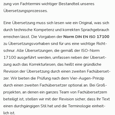
zung von Fach­ter­mi­ni wich­ti­ger Bestand­teil unse­res
Übersetzungsprozesses.
Eine Über­set­zung muss sich lesen wie ein Ori­gi­nal, was sich
durch tech­ni­sche Kom­pe­tenz und kor­rek­ten Sprach­ge­brauch
errei­chen lässt. Die Vor­ga­ben der
Norm
17100
DIN
EN
ISO
zu Über­set­zungs­vor­ha­ben sind für uns eine wich­ti­ge Richt­
schnur. Alle Über­set­zun­gen, die gemäß der ISO-Norm
17100 aus­ge­führt wer­den, umfas­sen neben der Über­set­
zung auch das Kor­rek­tur­le­sen, das heißt eine gründ­li­che
Revi­si­on der Über­set­zung durch einen zwei­ten Fach­über­set­
zer. Wir bie­ten die Prü­fung nach dem Vier-Augen-Prin­zip
durch einen zwei­ten Fach­über­set­zer optio­nal an. Bei Groß­
pro­jek­ten, an denen ein gan­zes Team von Fach­über­set­zern
betei­ligt ist, stel­len wir mit der Revi­si­on sicher, dass Ihr Text
einen durch­gän­gi­gen Stil hat und die Ter­mi­no­lo­gie ein­heit­
lich ist.