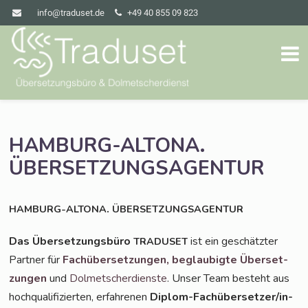
info@traduset.de
+49 40 855 09 823
.
HAMBURG-ALTONA
ÜBERSETZUNGSAGENTUR
.
HAMBURG-ALTONA
ÜBERSETZUNGSAGENTUR
Das Über­set­zungs­bü­ro
ist ein geschätz­ter
TRADUSET
Part­ner für
Fach­über­set­zun­gen,
beglau­big­te Über­set­
zun­gen
und
Dol­met­scher­diens­te
. Unser Team besteht aus
hoch­qua­li­fi­zier­ten, erfah­re­nen
Diplom-Fach­über­set­zer/in­