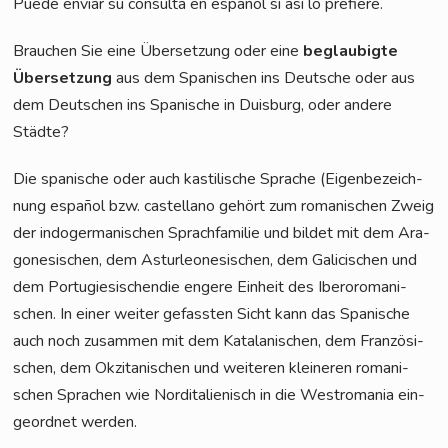
Pue­de envi­ar su con­sul­ta en espa­ñol si así lo prefiere.
Brau­chen Sie eine Über­set­zung oder eine
beglau­big­te
Über­set­zung
aus dem Spa­ni­schen ins Deut­sche oder aus
dem Deut­schen ins Spa­ni­sche in Duis­burg, oder ande­re
Städte?
Die spa­ni­sche oder auch kas­ti­li­sche Spra­che (Eigen­be­zeich­
nung espa­ñol bzw. cas­tel­lano gehört zum roma­ni­schen Zweig
der indo­ger­ma­ni­schen Sprach­fa­mi­lie und bil­det mit dem Ara­
go­ne­si­schen, dem Ast­ur­leo­ne­si­schen, dem Gali­cis­chen und
dem Por­tu­gie­si­schen­die enge­re Ein­heit des Ibe­ro­ro­ma­ni­
schen. In einer wei­ter gefass­ten Sicht kann das Spa­ni­sche
auch noch zusam­men mit dem Kata­la­ni­schen, dem Fran­zö­si­
schen, dem Okzita­ni­schen und wei­te­ren klei­ne­ren roma­ni­
schen Spra­chen wie Nord­ita­lie­nisch in die West­ro­ma­nia ein­
ge­ord­net werden.