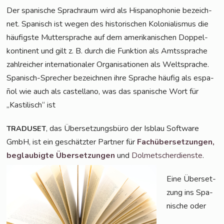
Der spa­ni­sche Sprach­raum wird als His­pano­pho­nie bezeich­
net. Spa­nisch ist wegen des his­to­ri­schen Kolo­nia­lis­mus die
häu­figs­te Mut­ter­spra­che auf dem ame­ri­ka­ni­schen Dop­pel­
kon­ti­nent und gilt z. B. durch die Funk­ti­on als Amts­spra­che
zahl­rei­cher inter­na­tio­na­ler Orga­ni­sa­tio­nen als Welt­spra­che.
Spa­nisch-Spre­cher bezeich­nen ihre Spra­che häu­fig als espa­
ñol wie auch als cas­tel­lano, was das spa­ni­sche Wort für
„Kas­ti­lisch“ ist
, das Über­set­zungs­bü­ro der Isblau Soft­ware
TRADUSET
GmbH, ist ein geschätz­ter Part­ner für
Fach­über­set­zun­gen,
beglau­big­te Über­set­zun­gen
und
Dol­met­scher­diens­te
.
Eine Über­set­
zung ins Spa­
ni­sche oder