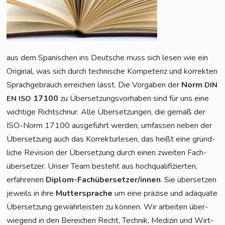
aus dem Spa­ni­schen ins Deut­sche muss sich lesen wie ein
Ori­gi­nal, was sich durch tech­ni­sche Kom­pe­tenz und kor­rek­ten
Sprach­ge­brauch errei­chen lässt. Die Vor­ga­ben der
Norm
DIN
17100
zu Über­set­zungs­vor­ha­ben sind für uns eine
EN
ISO
wich­ti­ge Richt­schnur. Alle Über­set­zun­gen, die gemäß der
ISO-Norm 17100 aus­ge­führt wer­den, umfas­sen neben der
Über­set­zung auch das Kor­rek­tur­le­sen, das heißt eine gründ­
li­che Revi­si­on der Über­set­zung durch einen zwei­ten Fach­
über­set­zer. Unser Team besteht aus hoch­qua­li­fi­zier­ten,
erfah­re­nen
Diplom-Fach­über­set­zer/in­nen
. Sie über­set­zen
jeweils in ihre
Mut­ter­spra­che
um eine prä­zi­se und adäqua­te
Über­set­zung gewähr­leis­ten zu kön­nen. Wir arbei­ten über­
wie­gend in den Berei­chen Recht, Tech­nik, Medi­zin und Wirt­