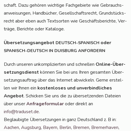
schaft. Dazu gehö­ren wich­ti­ge Fach­ge­bie­te wie Gebrauchs­
an­wei­sun­gen, Hand­bü­cher, Gesell­schafts­recht, Grund­stücks­
recht aber eben auch Text­sor­ten wie Geschäfts­be­rich­te, Ver­
trä­ge, Berich­te oder Kataloge.
Über­set­zungs­an­ge­bot
oder
DEUTSCH-SPANISCH
SPANISCH-DEUTSCH
IN
DUISBURG
ANFORDERN
Durch unse­ren unkom­pli­zier­ten und schnel­len
Online-Über­
set­zungs­dienst
kön­nen Sie bei uns Ihren gesam­ten Über­
set­zungs­auf­trag über das Inter­net abwi­ckeln. Ger­ne erstel­
len wir Ihnen ein
kos­ten­lo­ses und unver­bind­li­ches
Ange­bot
. Schi­cken Sie uns die zu über­set­zen­den Datei­en
über unser
Anfra­ge­for­mu­lar
oder direkt an
info@traduset.de
.
Beglau­big­te Über­set­zun­gen in ganz Deutsch­land z. B in:
Aachen
,
Augs­burg
,
Bay­ern
,
Ber­lin
,
Bre­men
,
Bre­mer­ha­ven
,