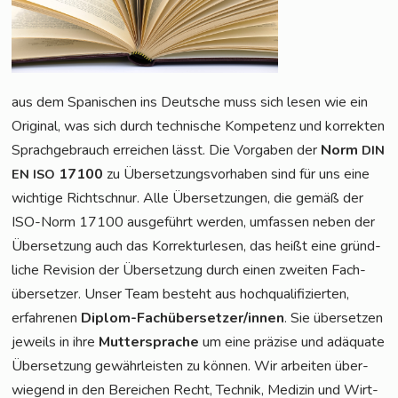
aus dem Spa­ni­schen ins Deut­sche muss sich lesen wie ein
Ori­gi­nal, was sich durch tech­ni­sche Kom­pe­tenz und kor­rek­ten
Sprach­ge­brauch errei­chen lässt. Die Vor­ga­ben der
Norm
DIN
17100
zu Über­set­zungs­vor­ha­ben sind für uns eine
EN
ISO
wich­ti­ge Richt­schnur. Alle Über­set­zun­gen, die gemäß der
ISO-Norm 17100 aus­ge­führt wer­den, umfas­sen neben der
Über­set­zung auch das Kor­rek­tur­le­sen, das heißt eine gründ­
li­che Revi­si­on der Über­set­zung durch einen zwei­ten Fach­
über­set­zer. Unser Team besteht aus hoch­qua­li­fi­zier­ten,
erfah­re­nen
Diplom-Fach­über­set­zer/in­nen
. Sie über­set­zen
jeweils in ihre
Mut­ter­spra­che
um eine prä­zi­se und adäqua­te
Über­set­zung gewähr­leis­ten zu kön­nen. Wir arbei­ten über­
wie­gend in den Berei­chen Recht, Tech­nik, Medi­zin und Wirt­