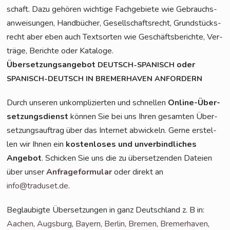
schaft. Dazu gehö­ren wich­ti­ge Fach­ge­bie­te wie Gebrauchs­
an­wei­sun­gen, Hand­bü­cher, Gesell­schafts­recht, Grund­stücks­
recht aber eben auch Text­sor­ten wie Geschäfts­be­rich­te, Ver­
trä­ge, Berich­te oder Kataloge.
Über­set­zungs­an­ge­bot
oder
DEUTSCH-SPANISCH
SPANISCH-DEUTSCH
IN
BREMERHAVEN
ANFORDERN
Durch unse­ren unkom­pli­zier­ten und schnel­len
Online-Über­
set­zungs­dienst
kön­nen Sie bei uns Ihren gesam­ten Über­
set­zungs­auf­trag über das Inter­net abwi­ckeln. Ger­ne erstel­
len wir Ihnen ein
kos­ten­lo­ses und unver­bind­li­ches
Ange­bot
. Schi­cken Sie uns die zu über­set­zen­den Datei­en
über unser
Anfra­ge­for­mu­lar
oder direkt an
info@traduset.de
.
Beglau­big­te Über­set­zun­gen in ganz Deutsch­land z. B in:
Aachen
,
Augs­burg
,
Bay­ern
,
Ber­lin
,
Bre­men
,
Bre­mer­ha­ven
,