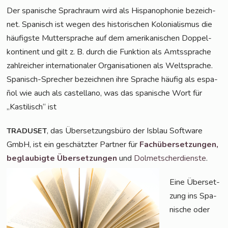
Der spa­ni­sche Sprach­raum wird als His­pano­pho­nie bezeich­
net. Spa­nisch ist wegen des his­to­ri­schen Kolo­nia­lis­mus die
häu­figs­te Mut­ter­spra­che auf dem ame­ri­ka­ni­schen Dop­pel­
kon­ti­nent und gilt z. B. durch die Funk­ti­on als Amts­spra­che
zahl­rei­cher inter­na­tio­na­ler Orga­ni­sa­tio­nen als Welt­spra­che.
Spa­nisch-Spre­cher bezeich­nen ihre Spra­che häu­fig als espa­
ñol wie auch als cas­tel­lano, was das spa­ni­sche Wort für
„Kas­ti­lisch“ ist
, das Über­set­zungs­bü­ro der Isblau Soft­ware
TRADUSET
GmbH, ist ein geschätz­ter Part­ner für
Fach­über­set­zun­gen,
beglau­big­te Über­set­zun­gen
und
Dol­met­scher­diens­te
.
Eine Über­set­
zung ins Spa­
ni­sche oder