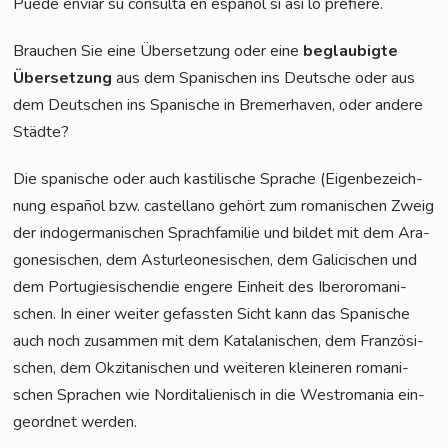
Pue­de envi­ar su con­sul­ta en espa­ñol si así lo prefiere.
Brau­chen Sie eine Über­set­zung oder eine
beglau­big­te
Über­set­zung
aus dem Spa­ni­schen ins Deut­sche oder aus
dem Deut­schen ins Spa­ni­sche in Bre­mer­ha­ven, oder ande­re
Städte?
Die spa­ni­sche oder auch kas­ti­li­sche Spra­che (Eigen­be­zeich­
nung espa­ñol bzw. cas­tel­lano gehört zum roma­ni­schen Zweig
der indo­ger­ma­ni­schen Sprach­fa­mi­lie und bil­det mit dem Ara­
go­ne­si­schen, dem Ast­ur­leo­ne­si­schen, dem Gali­cis­chen und
dem Por­tu­gie­si­schen­die enge­re Ein­heit des Ibe­ro­ro­ma­ni­
schen. In einer wei­ter gefass­ten Sicht kann das Spa­ni­sche
auch noch zusam­men mit dem Kata­la­ni­schen, dem Fran­zö­si­
schen, dem Okzita­ni­schen und wei­te­ren klei­ne­ren roma­ni­
schen Spra­chen wie Nord­ita­lie­nisch in die West­ro­ma­nia ein­
ge­ord­net werden.