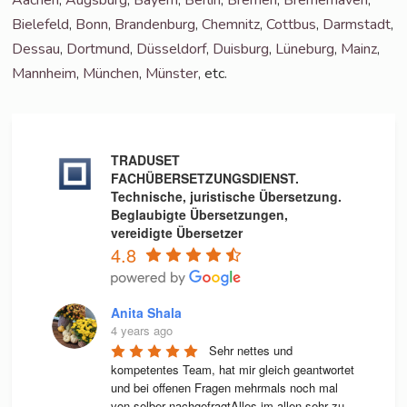
Bie­le­feld
,
Bonn
,
Bran­den­burg
,
Chem­nitz
,
Cott­bus
,
Darm­stadt
,
Des­sau
,
Dort­mund
,
Düs­sel­dorf
,
Duis­burg
,
Lüne­burg
,
Mainz
,
Mann­heim
,
Mün­chen
,
Müns­ter
, etc.
TRADUSET
FACHÜBERSETZUNGSDIENST.
Technische, juristische Übersetzung.
Beglaubigte Übersetzungen,
vereidigte Übersetzer
4.8
Anita Shala
4 years ago
Sehr nettes und 
kompetentes Team, hat mir gleich geantwortet 
und bei offenen Fragen mehrmals noch mal 
von selber nachgefragtAlles im allen sehr zu 