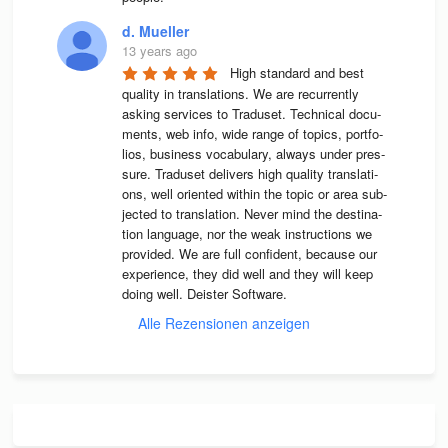
d. Mueller
13 years ago
High stan­dard and best 
qua­lity in trans­la­ti­ons. We are recur­rently 
asking ser­vices to Tra­du­set. Tech­ni­cal docu­
ments, web info, wide range of topics, port­fo­
lios, busi­ness voca­bu­lary, always under pres­
sure. Tra­du­set deli­vers high qua­lity trans­la­ti­
ons, well ori­en­ted wit­hin the topic or area sub­
jec­ted to trans­la­tion. Never mind the desti­na­
tion lan­guage, nor the weak instruc­tions we 
pro­vi­ded. We are full con­fi­dent, because our 
expe­ri­ence, they did well and they will keep 
doing well. Deis­ter Software.
Alle Rezensionen anzeigen