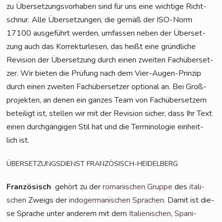
zu Über­set­zungs­vor­ha­ben sind für uns eine wich­ti­ge Richt­
schnur. Alle Über­set­zun­gen, die gemäß der ISO-Norm
17100 aus­ge­führt wer­den, umfas­sen neben der Über­set­
zung auch das Kor­rek­tur­le­sen, das heißt eine gründ­li­che
Revi­si­on der Über­set­zung durch einen zwei­ten Fach­über­set­
zer. Wir bie­ten die Prü­fung nach dem Vier-Augen-Prin­zip
durch einen zwei­ten Fach­über­set­zer optio­nal an. Bei Groß­
pro­jek­ten, an denen ein gan­zes Team von Fach­über­set­zern
betei­ligt ist, stel­len wir mit der Revi­si­on sicher, dass Ihr Text
einen durch­gän­gi­gen Stil hat und die Ter­mi­no­lo­gie ein­heit­
lich ist.
ÜBERSETZUNGSDIENST
FRANZÖSISCH-HEIDELBERG
Fran­zö­sisch
gehört zu der
roma­ni­schen Grup­pe
des
ita­li­
schen
Zweigs der
indo­ger­ma­ni­schen Spra­chen
. Damit ist die­
se Spra­che unter ande­rem mit dem
Ita­lie­ni­schen
,
Spa­ni­