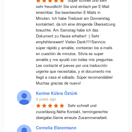
Super schnell und sehr 
sehr freundlich! Sie sind einfach per E-Mail 
erreichbar. Sie beantworten E-Mails in 
Minuten. Ich habe Traduset am Donnerstag 
kontaktiert, da ich eine dringende Übersetzung 
brauchte. Am Samstag habe ich das 
Dokument zu Hause erhalten! :) Sehr 
empfehlenswert! Vielen Dank!!!!!Servicio 
súper rápido y amable, contestan los e-mails 
en cuestión de minutos. Silvia es super 
amable y me ayudó con todas mis preguntas. 
Les contacté el jueves por una traducción 
urgente que necesitaba, y el documento me 
llegó a casa el sábado. Súper recomendable! 
Muchas gracias de nuevo!
Kerime Kübra Öztürk
9 years ago
Sehr schnell und 
zuverlässig.Nette Kontakt, termingerechte 
übergabe.Gerne erneute Zusammenarbeit.
Cornelia Elstermann