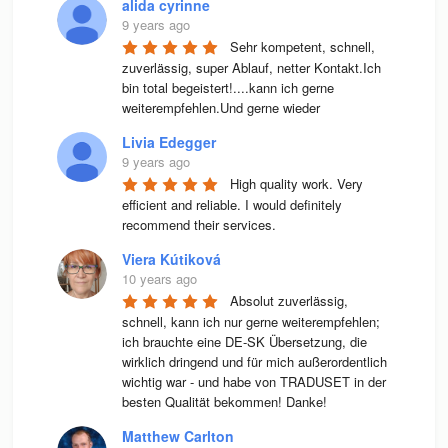
alida cyrinne
9 years ago
Sehr kompetent, schnell, 
zuverlässig, super Ablauf, netter Kontakt.Ich 
bin total begeistert!....kann ich gerne 
weiterempfehlen.Und gerne wieder
Livia Edegger
9 years ago
High quality work. Very 
efficient and reliable. I would definitely 
recommend their services.
Viera Kútiková
10 years ago
Absolut zuverlässig, 
schnell, kann ich nur gerne weiterempfehlen; 
ich brauchte eine DE-SK Übersetzung, die 
wirklich dringend und für mich außerordentlich 
wichtig war - und habe von TRADUSET in der 
besten Qualität bekommen! Danke!
Matthew Carlton