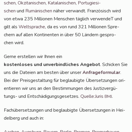
schen
,
Okzita­ni­schen
,
Kata­la­ni­schen
,
Por­tu­gie­si­
schen
und
Rumä­ni­schen
näher ver­wandt. Fran­zö­sisch wird
von etwa 235 Mil­lio­nen Men­schen täg­lich ver­wen­deT und
gilt als
Welt­spra­che
, da es von rund 321 Mil­lio­nen
Spre­
chern auf allen Kon­ti­nen­ten in über 50 Län­dern gespro­
chen wird.
Ger­ne erstel­len wir Ihnen ein
kos­ten­lo­ses und unver­bind­li­ches Ange­bot
. Schi­cken Sie
uns die Datei­en am bes­ten über unser
Anfra­ge­for­mu­lar
.
Bei der Preis­ge­stal­tung für beglau­big­te Über­set­zun­gen ori­
en­tie­ren wir uns an den Bestim­mun­gen des Jus­tiz­ver­gü­
tungs- und Ent­schä­di­gungs­ge­set­zes.
Quelle:Juris
.
BMJ
Fach­über­set­zun­gen und beglau­big­te Über­set­zun­gen in Hei­
del­berg und auch in:
Aachen
,
Augs­burg
,
Bay­ern
,
Ber­lin
,
Bre­men
,
Bre­mer­ha­ven
,