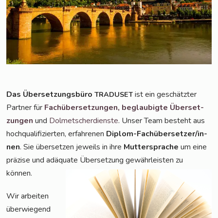
Das Über­set­zungs­bü­ro
ist ein geschätz­ter
TRADUSET
Part­ner für
Fach­über­set­zun­gen,
beglau­big­te Über­set­
zun­gen
und
Dol­met­scher­diens­te
. Unser Team besteht aus
hoch­qua­li­fi­zier­ten, erfah­re­nen
Diplom-Fach­über­set­zer/in­
nen
. Sie über­set­zen jeweils in ihre
Mut­ter­spra­che
um eine
prä­zi­se und adäqua­te Über­set­zung gewähr­leis­ten zu
können.
Wir arbei­ten
über­wie­gend