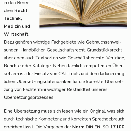
in den Berei­
chen
Recht,
Tech­nik,
Medi­zin und
Wirt­schaft
.
Dazu gehö­ren wich­ti­ge Fach­ge­bie­te wie Gebrauchs­an­wei­
sun­gen, Hand­bü­cher, Gesell­schafts­recht, Grund­stücks­recht
aber eben auch Text­sor­ten wie Geschäfts­be­rich­te, Ver­trä­ge,
Berich­te oder Kata­lo­ge. Neben fach­lich kom­pe­ten­ten Über­
set­zern ist der Ein­satz von CAT-Tools und den dadurch mög­
li­chen Über­set­zungs­da­ten­ban­ken für die kor­rek­te Über­set­
zung von Fach­ter­mi­ni wich­ti­ger Bestand­teil unse­res
Übersetzungsprozesses.
Eine Über­set­zung muss sich lesen wie ein Ori­gi­nal, was sich
durch tech­ni­sche Kom­pe­tenz und kor­rek­ten Sprach­ge­brauch
errei­chen lässt. Die Vor­ga­ben der
Norm
17100
DIN
EN
ISO