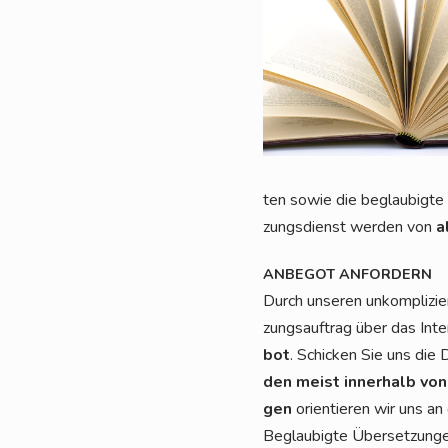
ten sowie die beglau­big­te 
zungs­dienst wer­den von
a
ANBEGOT
ANFORDERN
Durch unse­ren unkom­pli­zie
zungs­auf­trag über das Inte
bot
. Schi­cken Sie uns die
den meist inner­halb von
gen
ori­en­tie­ren wir uns a
Beglau­big­te Über­set­zun­g