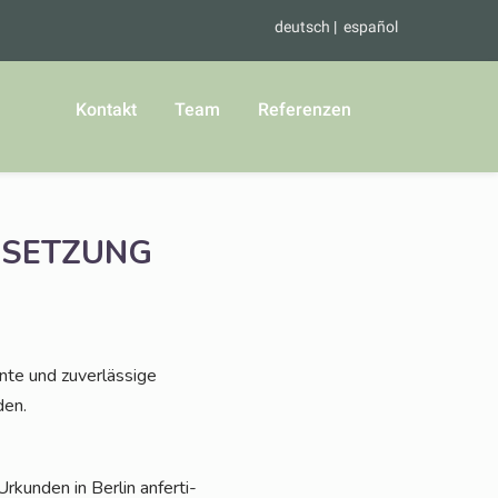
deutsch
español
Kontakt
Team
Referenzen
RSETZUNG
­te und zuver­läs­si­ge
den.
kun­den in Ber­lin anfer­ti­