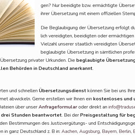
gen? Nur beei­dig­te bzw. ermäch­tig­te Über­set­z
ihrer Über­set­zung mit einem offi­zi­el­len Stem
Die Beglau­bi­gung der Über­set­zung erfolgt d
lich ver­ei­dig­ten, beei­dig­ten oder ermäch­ti­ge
Viel­zahl unse­rer staat­lich ver­ei­dig­ten Über­s
beglau­big­te Über­set­zung in sämt­li­chen pro­fe
Über­set­zung pri­va­ter Urkun­den. Die
beglau­big­te Über­set­zun­
llen Behör­den in Deutsch­land aner­kannt
.
r­ten und schnel­len
Über­set­zungs­dienst
kön­nen Sie bei uns Ihr
r­net abwi­ckeln. Ger­ne erstel­len wir Ihnen ein
kos­ten­lo­ses und 
 Datei­en über unser
Anfra­ge­for­mu­lar
oder direkt an
info@tradus
 drei Stun­den beant­wor­tet
. Bei der
Preis­ge­stal­tung für beg
n den Bestim­mun­gen des Jus­tiz­ver­gü­tungs- und Ent­schä­di­gungs­ge
en in ganz Deutsch­land z. B in:
Aachen
,
Augs­burg
,
Bay­ern
,
Ber­lin
,