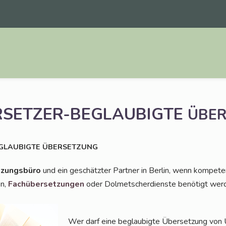
ERSETZER-BEGLAUBIGTE
ÜBE
GLAUBIGTE
ÜBERSETZUNG
­zungs­bü­ro
und ein geschätz­ter Part­ner in Ber­lin, wenn kom­pe­ten
en,
Fach­über­set­zun­gen
oder Dol­met­scher­diens­te benö­tigt wer
Wer darf eine beglau­big­te Über­set­zung von Ur