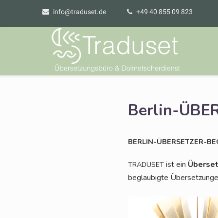
info@traduset.de
+49 40 855 09 823
Berlin-ÜB
BERLIN-ÜBERSETZER-BE
ist ein
Über­set
TRADUSET
beglau­big­te Über­set­zun­g