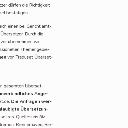
er dür­fen die Rich­tig­keit
­pel bestätigen.
urch einen bei Gericht amt­
n Über­set­zer. Durch die
et­zer über­neh­men wir
s­sio­nel­len The­men­ge­bie­
gen
von Tra­du­set Über­set­
en gesam­ten Über­set­
unver­bind­li­ches Ange­
et.de
.
Die Anfra­gen wer­
lau­big­te Über­set­zun­
­set­zes.
Quelle:Juris
BMJ
Bre­men
,
Bre­mer­ha­ven
,
Bie­