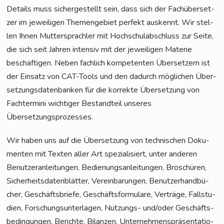
Details muss sicher­ge­stellt sein, dass sich der Fach­über­set­
zer im jewei­li­gen The­men­ge­biet per­fekt aus­kennt. Wir stel­
len Ihnen Mut­ter­sprach­ler mit Hoch­schul­ab­schluss zur Sei­te,
die sich seit Jah­ren inten­siv mit der jewei­li­gen Mate­rie
beschäf­ti­gen. Neben fach­lich kom­pe­ten­ten Über­set­zern ist
der Ein­satz von CAT-Tools und den dadurch mög­li­chen Über­
set­zungs­da­ten­ban­ken für die kor­rek­te Über­set­zung von
Fach­ter­mi­ni wich­ti­ger Bestand­teil unse­res
Übersetzungsprozesses.
Wir haben uns auf die Über­set­zung von tech­ni­schen Doku­
men­ten mit Tex­ten aller Art spe­zia­li­siert, unter ande­ren
Benut­zer­an­lei­tun­gen, Bedie­nungs­an­lei­tun­gen, Bro­schü­ren,
Sicher­heits­da­ten­blät­ter, Ver­ein­ba­run­gen, Benut­zer­hand­bü­
cher, Geschäfts­brie­fe, Geschäfts­for­mu­la­re, Ver­trä­ge, Fall­stu­
di­en, For­schungs­un­ter­la­gen, Nut­zungs- und/oder Geschäfts­
be­din­gun­gen, Berich­te, Bilan­zen, Unter­neh­mens­prä­sen­ta­tio­