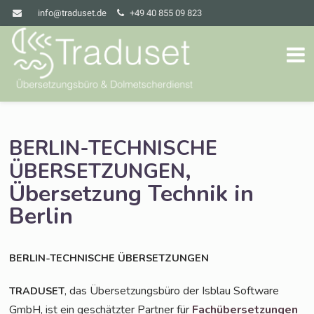
info@traduset.de
+49 40 855 09 823
BERLIN-TECHNISCHE
,
ÜBERSETZUNGEN
Übersetzung Technik in
Berlin
BERLIN-TECHNISCHE
ÜBERSETZUNGEN
, das Über­set­zungs­bü­ro der Isblau Soft­ware
TRADUSET
GmbH, ist ein geschätz­ter Part­ner für
Fach­über­set­zun­gen