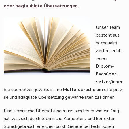
oder beglau­big­te Übersetzungen.
Unser Team
besteht aus
hoch­qua­li­fi­
zier­ten, erfah­
re­nen
Diplom-
Fach­über­
set­zer/in­nen
.
Sie über­set­zen jeweils in ihre
Mut­ter­spra­che
um eine prä­zi­
se und adäqua­te Über­set­zung gewähr­leis­ten zu können.
Eine tech­ni­sche Über­set­zung muss sich lesen wie ein Ori­gi­
nal, was sich durch tech­ni­sche Kom­pe­tenz und kor­rek­ten
Sprach­ge­brauch errei­chen lässt. Gera­de bei tech­ni­schen