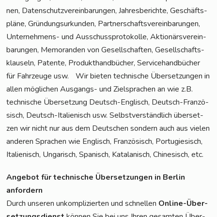
nen, Daten­schutz­ver­ein­ba­run­gen, Jah­res­be­rich­te, Geschäfts­
plä­ne, Grün­dungs­ur­kun­den, Part­ner­schafts­ver­ein­ba­run­gen,
Unter­neh­mens- und Aus­schuss­pro­to­kol­le, Aktio­närs­ver­ein­
ba­run­gen, Memo­ran­den von Gesell­schaf­ten, Gesell­schafts­
klau­seln, Paten­te, Pro­dukt­hand­bü­cher, Ser­vice­hand­bü­cher
für Fahr­zeu­ge usw. Wir bie­ten tech­ni­sche Über­set­zun­gen in
allen mög­li­chen Aus­gangs- und Ziel­spra­chen an wie z.B.
tech­ni­sche Über­set­zung Deutsch-Eng­lisch, Deutsch-Fran­zö­
sisch, Deutsch-Ita­lie­nisch usw. Selbst­ver­ständ­lich über­set­
zen wir nicht nur aus dem Deut­schen son­dern auch aus vie­len
ande­ren Spra­chen wie Eng­lisch, Fran­zö­sisch, Por­tu­gie­sisch,
Ita­lie­nisch, Unga­risch, Spa­nisch, Kata­la­nisch, Chi­ne­sisch, etc.
Ange­bot für tech­ni­sche Über­set­zun­gen in Ber­lin
anfordern
Durch unse­ren unkom­pli­zier­ten und schnel­len
Online-Über­
set­zungs­dienst
kön­nen Sie bei uns Ihren gesam­ten Über­