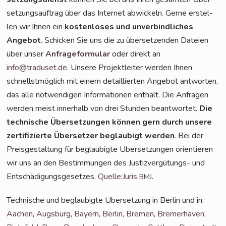
set­zungs­auf­trag über das Inter­net abwi­ckeln. Ger­ne erstel­
len wir Ihnen ein
kos­ten­lo­ses und unver­bind­li­ches
Ange­bot
. Schi­cken Sie uns die zu über­set­zen­den Datei­en
über unser
Anfra­ge­for­mu­lar
oder direkt an
info@traduset.de
. Unse­re Pro­jekt­lei­ter wer­den Ihnen
schnellst­mög­lich mit einem detail­lier­ten Ange­bot ant­wor­ten,
das alle not­wen­di­gen Infor­ma­tio­nen ent­hält. Die Anfra­gen
wer­den meist inner­halb von drei Stun­den beant­wor­tet.
Die
tech­ni­sche Über­set­zun­gen kön­nen gern durch unse­re
zer­ti­fi­zier­te Über­set­zer beglau­bigt wer­den
. Bei der
Preis­ge­stal­tung für beglau­big­te Über­set­zun­gen ori­en­tie­ren
wir uns an den Bestim­mun­gen des Jus­tiz­ver­gü­tungs- und
Ent­schä­di­gungs­ge­set­zes.
Quelle:Juris
.
BMJ
Tech­ni­sche und beglau­big­te Über­set­zung in Ber­lin und in:
Aachen
,
Augs­burg
,
Bay­ern
,
Ber­lin
,
Bre­men
,
Bre­mer­ha­ven
,