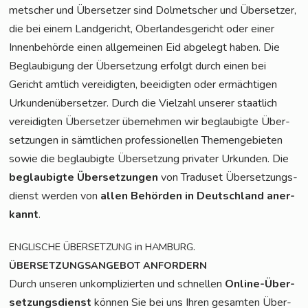
met­scher und Über­set­zer sind Dol­met­scher und Über­set­zer,
die bei einem Land­ge­richt, Ober­lan­des­ge­richt oder einer
Innen­be­hör­de einen all­ge­mei­nen Eid abge­legt haben. Die
Beglau­bi­gung der Über­set­zung erfolgt durch einen bei
Gericht amt­lich ver­ei­dig­ten, beei­dig­ten oder ermäch­ti­gen
Urkun­den­über­set­zer. Durch die Viel­zahl unse­rer staat­lich
ver­ei­dig­ten Über­set­zer über­neh­men wir beglau­big­te Über­
set­zun­gen in sämt­li­chen pro­fes­sio­nel­len The­men­ge­bie­ten
sowie die beglau­big­te Über­set­zung pri­va­ter Urkun­den. Die
beglau­big­te Über­set­zun­gen
von Tra­du­set Über­set­zungs­
dienst wer­den von
allen Behör­den in Deutsch­land aner­
kannt
.
in
.
ENGLISCHE
ÜBERSETZUNG
HAMBURG
ÜBERSETZUNGSANGEBOT
ANFORDERN
Durch unse­ren unkom­pli­zier­ten und schnel­len
Online-Über­
set­zungs­dienst
kön­nen Sie bei uns Ihren gesam­ten Über­