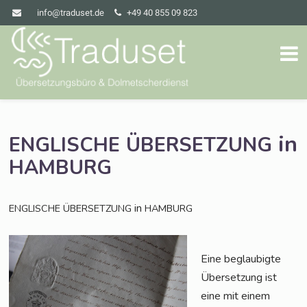
info@traduset.de
+49 40 855 09 823
in
ENGLISCHE
ÜBERSETZUNG
HAMBURG
in
ENGLISCHE
ÜBERSETZUNG
HAMBURG
Eine beglau­big­te
Über­set­zung ist
eine mit einem