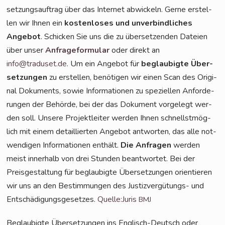
set­zungs­auf­trag über das Inter­net abwi­ckeln. Ger­ne erstel­
len wir Ihnen ein
kos­ten­lo­ses und unver­bind­li­ches
Ange­bot
. Schi­cken Sie uns die zu über­set­zen­den Datei­en
über unser
Anfra­ge­for­mu­lar
oder direkt an
info@traduset.de
. Um ein Ange­bot für
beglau­big­te Über­
set­zun­gen
zu erstel­len, benö­ti­gen wir einen Scan des Ori­gi­
nal Doku­ments, sowie Infor­ma­tio­nen zu spe­zi­el­len Anfor­de­
run­gen der Behör­de, bei der das Doku­ment vor­ge­legt wer­
den soll. Unse­re Pro­jekt­lei­ter wer­den Ihnen schnellst­mög­
lich mit einem detail­lier­ten Ange­bot ant­wor­ten, das alle not­
wen­di­gen Infor­ma­tio­nen ent­hält.
Die Anfra­gen
wer­den
meist inner­halb von drei Stun­den beant­wor­tet. Bei der
Preis­ge­stal­tung für beglau­big­te Über­set­zun­gen ori­en­tie­ren
wir uns an den Bestim­mun­gen des Jus­tiz­ver­gü­tungs- und
Ent­schä­di­gungs­ge­set­zes.
Quelle:Juris
BMJ
Beglau­big­te Über­set­zun­gen ins Eng­lisch-Deutsch oder