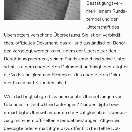
Bestä­ti­gungs­ver­
merk, einem Rund­s­
tem­pel und der
Unter­schrift des
Über­set­zers ver­se­he­ne Über­set­zung. Sie ist ein ver­bind­li­
ches, offi­zi­el­les Doku­ment, das in- und aus­län­di­schen Behör­
den vor­ge­legt wer­den kann. Indem der Über­set­zer den
Bestä­ti­gungs­ver­merk, sei­nen Rund­s­tem­pel und sei­ne Unter­
schrift auf dem über­setz­ten Doku­ment auf­bringt, bestä­tigt er
die Voll­stän­dig­keit und Rich­tig­keit des über­setz­ten Doku­
ments und haf­tet für den Inhalt.
Wer darf beglau­big­te bzw aner­kann­te Über­set­zun­gen von
Urkun­den in Deutsch­land anfer­ti­gen? Nur beei­dig­te bzw.
ermäch­tig­te Über­set­zer dür­fen die Rich­tig­keit ihrer Über­set­
zung mit einem offi­zi­el­len Stem­pel bestä­ti­gen. All­ge­mein
beei­dig­te oder ermäch­tig­te bzw. öffent­lich bestell­te Dol­