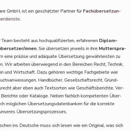
ware GmbH, ist ein geschätz­ter Part­ner für
Fach­über­set­zun­
er­diens­te
.
Team besteht aus hoch­qua­li­fi­zier­ten, erfah­re­nen
Diplom-
über­set­zer/in­nen
. Sie über­set­zen jeweils in ihre
Mut­ter­spra­
 eine prä­zi­se und adäqua­te Über­set­zung gewähr­leis­ten zu
n. Wir arbei­ten über­wie­gend in den Berei­chen Recht, Tech­nik,
in und Wirt­schaft. Dazu gehö­ren wich­ti­ge Fach­ge­bie­te wie
chs­an­wei­sun­gen, Hand­bü­cher, Gesell­schafts­recht, Grund­
­recht aber eben auch Text­sor­ten wie Geschäfts­be­rich­te, Ver­
, Berich­te oder Kata­lo­ge. Neben fach­lich kom­pe­ten­ten Über­
 mög­li­chen Über­set­zungs­da­ten­ban­ken für die kor­rek­te
eil unse­res Übersetzungsprozesses.
­schen ins Deut­sche muss sich lesen wie ein Ori­gi­nal, was sich