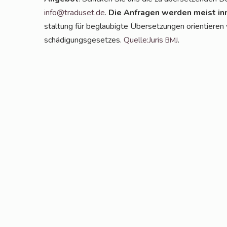
info@traduset.de
.
Die Anfra­gen wer­den meist inn
stal­tung für beglau­big­te Über­set­zun­gen ori­en­tie­
schä­di­gungs­ge­set­zes.
Quelle:Juris
.
BMJ