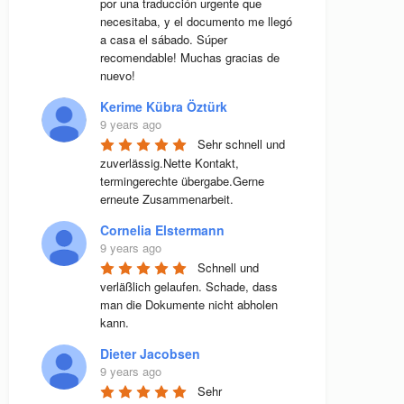
por una traducción urgente que 
necesitaba, y el documento me llegó 
a casa el sábado. Súper 
recomendable! Muchas gracias de 
nuevo!
Kerime Kübra Öztürk
9 years ago
Sehr schnell und 
zuverlässig.Nette Kontakt, 
termingerechte übergabe.Gerne 
erneute Zusammenarbeit.
Cornelia Elstermann
9 years ago
Schnell und 
verläßlich gelaufen. Schade, dass 
man die Dokumente nicht abholen 
kann.
Dieter Jacobsen
9 years ago
Sehr 