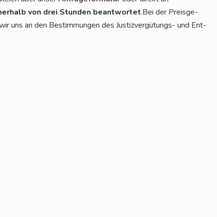
er­halb von drei Stun­den beant­wor­tet
.Bei der Preis­ge­
ren wir uns an den Bestim­mun­gen des Jus­tiz­ver­gü­tungs- und Ent­