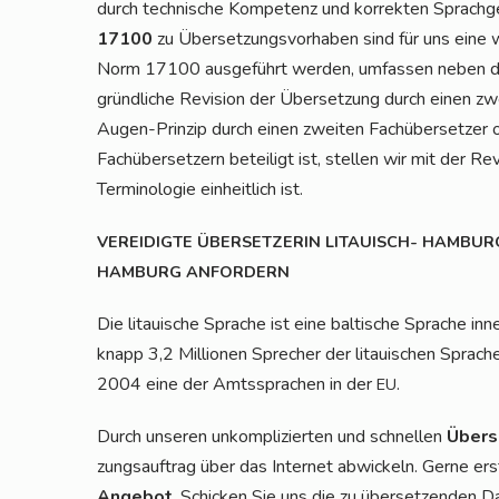
durch tech­ni­sche Kom­pe­tenz und kor­rek­ten Sprach­g
17100
zu Über­set­zungs­vor­ha­ben sind für uns eine 
Norm 17100 aus­ge­führt wer­den, umfas­sen neben der 
gründ­li­che Revi­si­on der Über­set­zung durch einen zw
Augen-Prin­zip durch einen zwei­ten Fach­über­set­zer 
Fach­über­set­zern betei­ligt ist, stel­len wir mit der Re
Ter­mi­no­lo­gie ein­heit­lich ist.
VEREIDIGTE
ÜBERSETZERIN
LITAUISCH-
HAMBUR
HAMBURG
ANFORDERN
Die litaui­sche Spra­che ist eine bal­ti­sche Spra­che inn
knapp 3,2 Mil­lio­nen Spre­cher der litaui­schen Spra­ch
2004 eine der Amts­spra­chen in der
.
EU
Durch unse­ren unkom­pli­zier­ten und schnel­len
Über­s
zungs­auf­trag über das Inter­net abwi­ckeln. Ger­ne ers
Ange­bot
. Schi­cken Sie uns die zu über­set­zen­den 