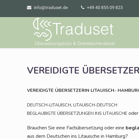
info@traduset.de
+49 40 855 09 823
VEREIDIGTE
ÜBERSETZER
VEREIDIGTE
ÜBERSETZERIN
LITAUISCH-
HAMBUR
,
DEUTSCH-LITAUISCH
LITAUISCH-DEUTSCH
oder
BEGLAUBIGTE
ÜBERSETZUNGEN
INS
LITAUISCHE
Brau­chen Sie eine Fach­über­set­zung oder eine
begla
aus dem Deut­schen ins Litaui­sche in Hamburg?