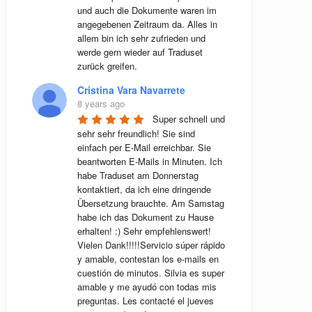
und auch die Dokumente waren im 
angegebenen Zeitraum da. Alles in 
allem bin ich sehr zufrieden und 
werde gern wieder auf Traduset 
zurück greifen.
Cristina Vara Navarrete
8 years ago
Super schnell und 
sehr sehr freundlich! Sie sind 
einfach per E-Mail erreichbar. Sie 
beantworten E-Mails in Minuten. Ich 
habe Traduset am Donnerstag 
kontaktiert, da ich eine dringende 
Übersetzung brauchte. Am Samstag 
habe ich das Dokument zu Hause 
erhalten! :) Sehr empfehlenswert! 
Vielen Dank!!!!!Servicio súper rápido 
y amable, contestan los e-mails en 
cuestión de minutos. Silvia es super 
amable y me ayudó con todas mis 
preguntas. Les contacté el jueves 