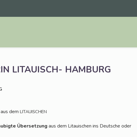
IN
LITAUISCH-
HAMBURG
G
 aus dem
LITAUISCHEN
u­big­te Über­set­zung
aus dem Litaui­schen ins Deut­sche oder