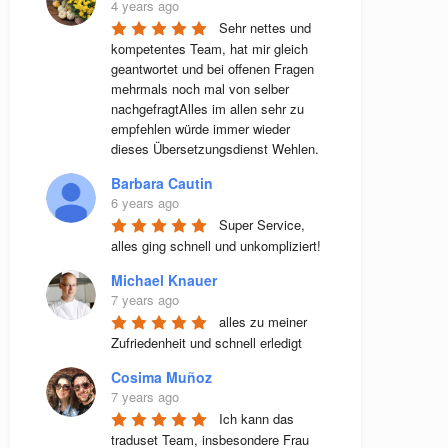
4 years ago
Sehr nettes und 
kompetentes Team, hat mir gleich 
geantwortet und bei offenen Fragen 
mehrmals noch mal von selber 
nachgefragtAlles im allen sehr zu 
empfehlen würde immer wieder 
dieses Übersetzungsdienst Wehlen.
Barbara Cautin
6 years ago
Super Service, 
alles ging schnell und unkompliziert!
Michael Knauer
7 years ago
alles zu meiner 
Zufriedenheit und schnell erledigt
Cosima Muñoz
7 years ago
Ich kann das 
traduset Team, insbesondere Frau 