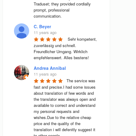
Traduset; they provided cordially 
prompt, professional 
communication.
C. Beyer
11 years ago
 Sehr kompetent, 
zuverlässig und schnell. 
Freundlicher Umgang. Wirklich 
empfehlenswert. Alles bestens! 
Andrea Annibal
11 years ago
The service was 
fast and precise.I had some issues 
about translation of few words and 
the translator was always open and 
available to correct and understand 
my personal requests and 
wishes.Due to the relative cheap 
price and the quality of the 
translation i will defenitly suggest it 
to other people.