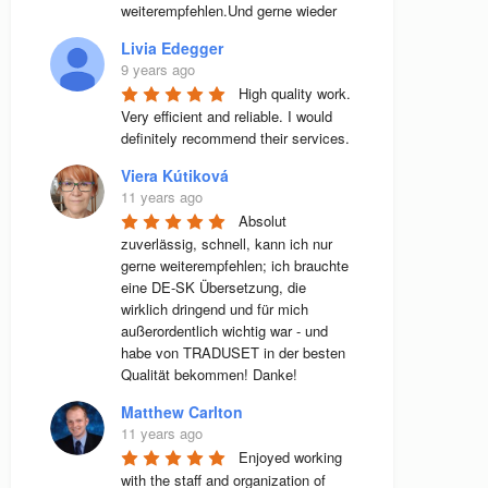
weiterempfehlen.Und gerne wieder
Livia Edegger
9 years ago
High quality work. 
Very efficient and reliable. I would 
definitely recommend their services.
Viera Kútiková
11 years ago
Absolut 
zuverlässig, schnell, kann ich nur 
gerne weiterempfehlen; ich brauchte 
eine DE-SK Übersetzung, die 
wirklich dringend und für mich 
außerordentlich wichtig war - und 
habe von TRADUSET in der besten 
Qualität bekommen! Danke!
Matthew Carlton
11 years ago
Enjoyed working 
with the staff and organization of 