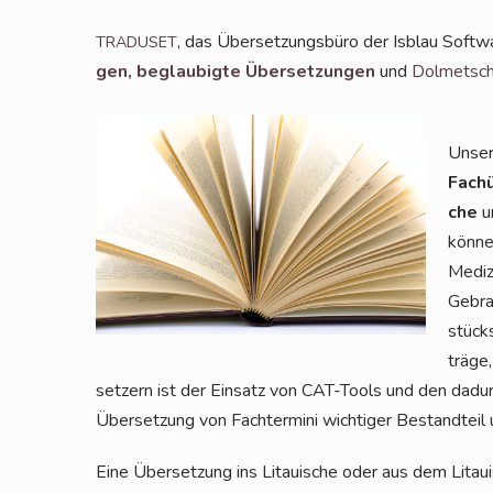
, das Über­set­zungs­bü­ro der Isblau Soft­
TRADUSET
gen,
beglau­big­te Über­set­zun­gen
und
Dol­met­sch
Unser 
Fach­
che
um
kön­ne
Medi­z
Gebrau
stücks
trä­ge
set­zern ist der Ein­satz von CAT-Tools und den dadurch
Über­set­zung von Fach­ter­mi­ni wich­ti­ger Bestand­t
Eine Über­set­zung ins Litaui­sche oder aus dem Litaui