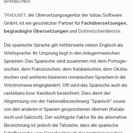
.
SPANISCHEN
, die Über­set­zungs­agen­tur der Isblau Soft­ware
TRADUSET
GmbH, ist ein geschätz­ter Part­ner für
Fach­über­set­zun­gen,
beglau­big­te Über­set­zun­gen
und
Dol­met­scher­diens­te
.
Die spa­ni­sche Spra­che gilt mitt­ler­wei­le neben Eng­lisch als
Welt­spra­che. Ihr Ursprung liegt in den indo­ger­ma­ni­schen
Spra­chen. Das Spa­ni­sche wird zusam­men mit dem Por­tu­gie­
si­schen, dem Fran­zö­si­schen, dem Kata­la­ni­schen, dem Okzita­
ni­schen und wei­te­ren klei­ne­ren roma­ni­schen Spra­chen in die
West­ro­ma­nia ein­ge­glie­dert. Oft wird das Spa­ni­sche auch als
cas­tel­lano bzw. Kas­ti­lisch bezeich­net. Dies dient der
Abgren­zung von der Natio­nal­be­zeich­nung “Spa­nisch” sowie
von den ande­ren in Spa­ni­en gespro­che­nen Idio­men (Kata­la­
nisch und Gali­cisch). Der wich­tigs­te Fak­tor für die alter­na­ti­ve
Bezeich­nung ist jedoch die Tat­sa­che, dass die spa­ni­sche