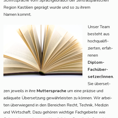
Schrift­spra­che vom Sprach­ge­brauch der zen­tral­spa­ni­schen
Regi­on Kas­ti­li­en geprägt wur­de und so zu ihrem
Namen kommt.
Unser Team
besteht aus
hoch­qua­li­fi­
zier­ten, erfah­
re­nen
Diplom-
Fach­über­
set­zer/in­nen
.
Sie über­set­
zen jeweils in ihre
Mut­ter­spra­che
um eine prä­zi­se und
adäqua­te Über­set­zung gewähr­leis­ten zu kön­nen. Wir arbei­
ten über­wie­gend in den Berei­chen Recht, Tech­nik, Medi­zin
und Wirt­schaft. Dazu gehö­ren wich­ti­ge Fach­ge­bie­te wie