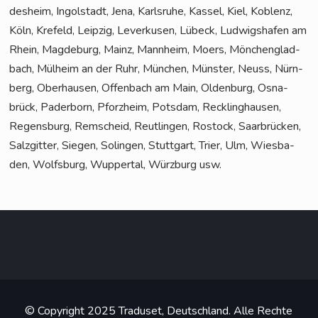
des­heim, Ingol­stadt, Jena, Karls­ru­he, Kas­sel, Kiel, Koblenz,
Köln, Kre­feld, Leip­zig, Lever­ku­sen, Lübeck, Lud­wigs­ha­fen am
Rhein, Mag­de­burg, Mainz, Mann­heim, Moers, Mön­chen­glad­
bach, Mül­heim an der Ruhr, Mün­chen, Müns­ter, Neuss, Nürn­
berg, Ober­hau­sen, Offen­bach am Main, Olden­burg, Osna­
brück, Pader­born, Pforz­heim, Pots­dam, Reck­ling­hau­sen,
Regens­burg, Rem­scheid, Reut­lin­gen, Ros­tock, Saar­brü­cken,
Salz­git­ter, Sie­gen, Solin­gen, Stutt­gart, Trier, Ulm, Wies­ba­
den, Wolfs­burg, Wup­per­tal, Würz­burg usw.
© Copyright 2025 Traduset, Deutschland. Alle Rechte