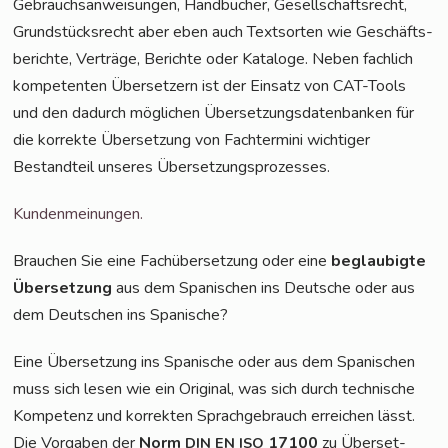
Gebrauchs­an­wei­sun­gen, Hand­bü­cher, Gesell­schafts­recht,
Grund­stücks­recht aber eben auch Text­sor­ten wie Geschäfts­
be­rich­te, Ver­trä­ge, Berich­te oder Kata­lo­ge. Neben fach­lich
kom­pe­ten­ten Über­set­zern ist der Ein­satz von CAT-Tools
und den dadurch mög­li­chen Über­set­zungs­da­ten­ban­ken für
die kor­rek­te Über­set­zung von Fach­ter­mi­ni wich­ti­ger
Bestand­teil unse­res Übersetzungsprozesses.
Kun­den­mei­nun­gen.
Brau­chen Sie eine Fach­über­set­zung oder eine
beglau­big­te
Über­set­zung
aus dem Spa­ni­schen ins Deut­sche oder aus
dem Deut­schen ins Spanische?
Eine Über­set­zung ins Spa­ni­sche oder aus dem Spa­ni­schen
muss sich lesen wie ein Ori­gi­nal, was sich durch tech­ni­sche
Kom­pe­tenz und kor­rek­ten Sprach­ge­brauch errei­chen lässt.
Die Vor­ga­ben der
Norm
17100
zu Über­set­
DIN
EN
ISO