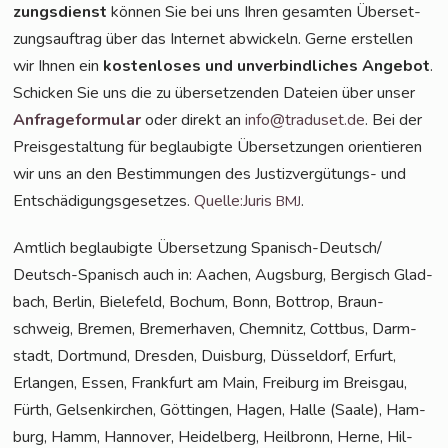
zungs­dienst
kön­nen Sie bei uns Ihren gesam­ten Über­set­
zungs­auf­trag über das Inter­net abwi­ckeln. Ger­ne erstel­len
wir Ihnen ein
kos­ten­lo­ses und unver­bind­li­ches Ange­bot
.
Schi­cken Sie uns die zu über­set­zen­den Datei­en über unser
Anfra­ge­for­mu­lar
oder direkt an
info@traduset.de
. Bei der
Preis­ge­stal­tung für beglau­big­te Über­set­zun­gen ori­en­tie­ren
wir uns an den Bestim­mun­gen des Jus­tiz­ver­gü­tungs- und
Ent­schä­di­gungs­ge­set­zes.
Quelle:Juris
.
BMJ
Amt­lich beglau­big­te Über­set­zung Spa­nisch-Deut­sch/
Deutsch-Spa­nisch auch in: Aachen, Augs­burg, Ber­gisch Glad­
bach, Ber­lin, Bie­le­feld, Bochum, Bonn, Bot­trop, Braun­
schweig, Bre­men, Bre­mer­ha­ven, Chem­nitz, Cott­bus, Darm­
stadt, Dort­mund, Dres­den, Duis­burg, Düs­sel­dorf, Erfurt,
Erlan­gen, Essen, Frank­furt am Main, Frei­burg im Breis­gau,
Fürth, Gel­sen­kir­chen, Göt­tin­gen, Hagen, Hal­le (Saa­le), Ham­
burg, Hamm, Han­no­ver, Hei­del­berg, Heil­bronn, Her­ne, Hil­