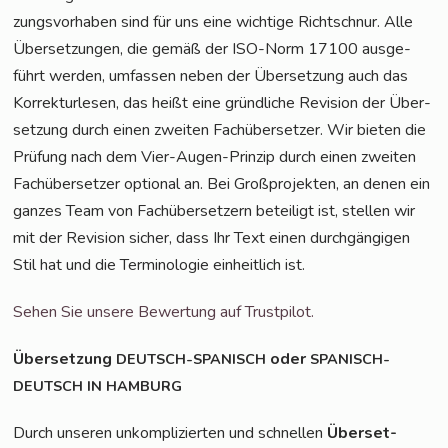
zungs­vor­ha­ben sind für uns eine wich­ti­ge Richt­schnur. Alle
Über­set­zun­gen, die gemäß der ISO-Norm 17100 aus­ge­
führt wer­den, umfas­sen neben der Über­set­zung auch das
Kor­rek­tur­le­sen, das heißt eine gründ­li­che Revi­si­on der Über­
set­zung durch einen zwei­ten Fach­über­set­zer. Wir bie­ten die
Prü­fung nach dem Vier-Augen-Prin­zip durch einen zwei­ten
Fach­über­set­zer optio­nal an. Bei Groß­pro­jek­ten, an denen ein
gan­zes Team von Fach­über­set­zern betei­ligt ist, stel­len wir
mit der Revi­si­on sicher, dass Ihr Text einen durch­gän­gi­gen
Stil hat und die Ter­mi­no­lo­gie ein­heit­lich ist.
Sehen Sie unse­re Bewer­tung auf Trustpilot.
Über­set­zung
oder
DEUTSCH-SPANISCH
SPANISCH-
DEUTSCH
IN
HAMBURG
Durch unse­ren unkom­pli­zier­ten und schnel­len
Über­set­