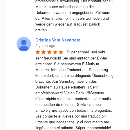
professionelle Abwicklung. Der Kontakt per E-
Mail ist super schnell und auch die 
Dokumente waren im angegebenen Zeitraum 
da. Alles in allem bin ich sehr zufrieden und 
werde gern wieder auf Traduset zurück 
greifen.
Cristina Vara Navarrete
8 years ago
Super schnell und sehr 
sehr freundlich! Sie sind einfach per E-Mail 
erreichbar. Sie beantworten E-Mails in 
Minuten. Ich habe Traduset am Donnerstag 
kontaktiert, da ich eine dringende Übersetzung 
brauchte. Am Samstag habe ich das 
Dokument zu Hause erhalten! :) Sehr 
empfehlenswert! Vielen Dank!!!!!Servicio 
súper rápido y amable, contestan los e-mails 
en cuestión de minutos. Silvia es super 
amable y me ayudó con todas mis preguntas. 
Les contacté el jueves por una traducción 
urgente que necesitaba, y el documento me 
llegó a casa el sábado. Súper recomendable! 