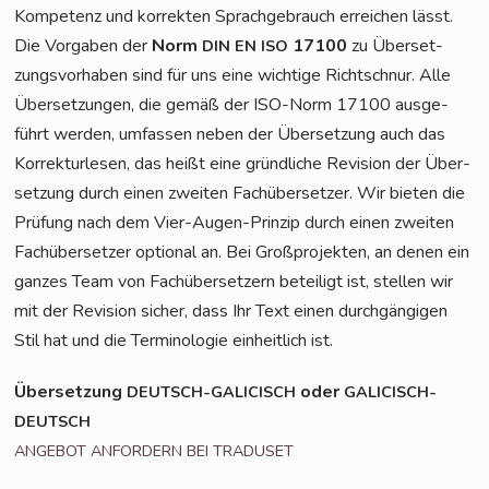
Kom­pe­tenz und kor­rek­ten Sprach­ge­brauch errei­chen lässt.
Die Vor­ga­ben der
Norm
17100
zu Über­set­
DIN
EN
ISO
zungs­vor­ha­ben sind für uns eine wich­ti­ge Richt­schnur. Alle
Über­set­zun­gen, die gemäß der ISO-Norm 17100 aus­ge­
führt wer­den, umfas­sen neben der Über­set­zung auch das
Kor­rek­tur­le­sen, das heißt eine gründ­li­che Revi­si­on der Über­
set­zung durch einen zwei­ten Fach­über­set­zer. Wir bie­ten die
Prü­fung nach dem Vier-Augen-Prin­zip durch einen zwei­ten
Fach­über­set­zer optio­nal an. Bei Groß­pro­jek­ten, an denen ein
gan­zes Team von Fach­über­set­zern betei­ligt ist, stel­len wir
mit der Revi­si­on sicher, dass Ihr Text einen durch­gän­gi­gen
Stil hat und die Ter­mi­no­lo­gie ein­heit­lich ist.
Über­set­zung
oder
DEUTSCH-GALICISCH
GALICISCH-
DEUTSCH
ANGEBOT
ANFORDERN
BEI
TRADUSET