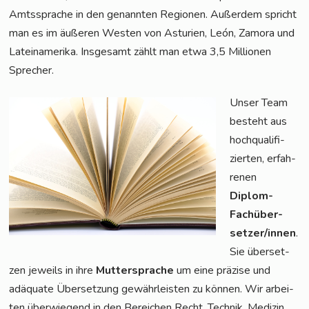
Amts­spra­che in den genann­ten Regio­nen. Außer­dem spricht
man es im äuße­ren Wes­ten von Astu­ri­en, León, Zamo­ra und
Latein­ame­ri­ka. Ins­ge­samt zählt man etwa 3,5 Mil­lio­nen
Sprecher.
Unser Team
besteht aus
hoch­qua­li­fi­
zier­ten, erfah­
re­nen
Diplom-
Fach­über­
set­zer/in­nen
.
Sie über­set­
zen jeweils in ihre
Mut­ter­spra­che
um eine prä­zi­se und
adäqua­te Über­set­zung gewähr­leis­ten zu kön­nen. Wir arbei­
ten über­wie­gend in den Berei­chen Recht, Tech­nik, Medi­zin