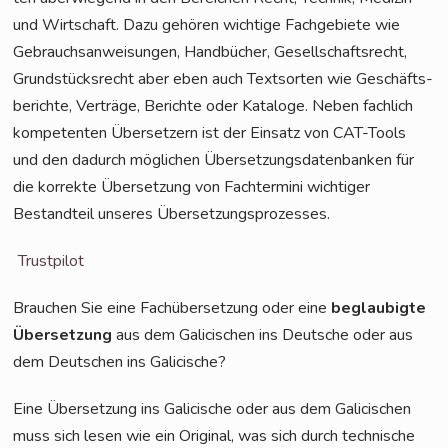
und Wirt­schaft. Dazu gehö­ren wich­ti­ge Fach­ge­bie­te wie
Gebrauchs­an­wei­sun­gen, Hand­bü­cher, Gesell­schafts­recht,
Grund­stücks­recht aber eben auch Text­sor­ten wie Geschäfts­
be­rich­te, Ver­trä­ge, Berich­te oder Kata­lo­ge. Neben fach­lich
kom­pe­ten­ten Über­set­zern ist der Ein­satz von CAT-Tools
und den dadurch mög­li­chen Über­set­zungs­da­ten­ban­ken für
die kor­rek­te Über­set­zung von Fach­ter­mi­ni wich­ti­ger
Bestand­teil unse­res Übersetzungsprozesses.
Trust­pi­lot
Brau­chen Sie eine Fach­über­set­zung oder eine
beglau­big­te
Über­set­zung
aus dem Gali­cis­chen ins Deut­sche oder aus
dem Deut­schen ins Galicische?
Eine Über­set­zung ins Gali­cische oder aus dem Gali­cis­chen
muss sich lesen wie ein Ori­gi­nal, was sich durch tech­ni­sche