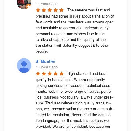
11 years ago
The service was fast and 
precise.I had some issues about translation of 
few words and the translator was always open 
and available to correct and understand my 
personal requests and wishes.Due to the 
relative cheap price and the quality of the 
translation i will defenitly suggest it to other 
people.
d. Mueller
13 years ago
High stan­dard and best 
qua­lity in trans­la­ti­ons. We are recur­rently 
asking ser­vices to Tra­du­set. Tech­ni­cal docu­
ments, web info, wide range of topics, port­fo­
lios, busi­ness voca­bu­lary, always under pres­
sure. Tra­du­set deli­vers high qua­lity trans­la­ti­
ons, well ori­en­ted wit­hin the topic or area sub­
jec­ted to trans­la­tion. Never mind the desti­na­
tion lan­guage, nor the weak instruc­tions we 
pro­vi­ded. We are full con­fi­dent, because our 