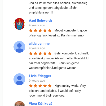
und es ist immer alles schnell, zuverlässig 
und termingerecht abgelaufen.Sehr 
empfehlenswert!!!
Axel Schwerdt
9 years ago
Meget kompetent, gode 
priser og rask levering. Kan ich nur empf
alida cyrinne
9 years ago
Sehr kompetent, schnell, 
zuverlässig, super Ablauf, netter Kontakt.Ich 
bin total begeistert!....kann ich gerne 
weiterempfehlen.Und gerne wieder
Livia Edegger
9 years ago
High quality work. Very 
efficient and reliable. I would definitely 
recommend their services.
Viera Kútiková