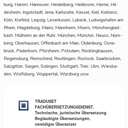
burg, Hamm, Han­no­ver, Hei­del­berg, Heil­bronn, Her­ne, Hil­
des­heim, Ingol­stadt, Jena, Karls­ru­he, Kas­sel, Kiel, Koblenz,
Köln, Kre­feld, Leip­zig, Lever­ku­sen, Lübeck, Lud­wigs­ha­fen am
Rhein, Mag­de­burg, Mainz, Mann­heim, Moers, Mön­chen­glad­
bach, Mül­heim an der Ruhr, Mün­chen, Müns­ter, Neuss, Nürn­
berg, Ober­hau­sen, Offen­bach am Main, Olden­burg, Osna­
brück, Pader­born, Pforz­heim, Pots­dam, Reck­ling­hau­sen,
Regens­burg, Rem­scheid, Reut­lin­gen, Ros­tock, Saar­brü­cken,
Salz­git­ter, Sie­gen, Solin­gen, Stutt­gart, Trier, Ulm, Wies­ba­
den, Wolfs­burg, Wup­per­tal, Würz­burg usw.
TRADUSET
FACHÜBERSETZUNGSDIENST.
Technische, juristische Übersetzung.
Beglaubigte Übersetzungen,
vereidigte Übersetzer