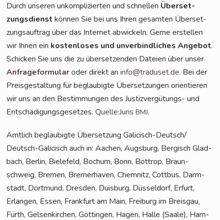
Durch unse­ren unkom­pli­zier­ten und schnel­len
Über­set­
zungs­dienst
kön­nen Sie bei uns Ihren gesam­ten Über­set­
zungs­auf­trag über das Inter­net abwi­ckeln. Ger­ne erstel­len
wir Ihnen ein
kos­ten­lo­ses und unver­bind­li­ches Ange­bot
.
Schi­cken Sie uns die zu über­set­zen­den Datei­en über unser
Anfra­ge­for­mu­lar
oder direkt an
info@traduset.de
. Bei der
Preis­ge­stal­tung für beglau­big­te Über­set­zun­gen ori­en­tie­ren
wir uns an den Bestim­mun­gen des Jus­tiz­ver­gü­tungs- und
Ent­schä­di­gungs­ge­set­zes.
Quelle:Juris
.
BMJ
Amt­lich beglau­big­te Über­set­zung Gali­cisch-Deut­sch/
Deutsch-Gali­cisch auch in: Aachen, Augs­burg, Ber­gisch Glad­
bach, Ber­lin, Bie­le­feld, Bochum, Bonn, Bot­trop, Braun­
schweig, Bre­men, Bre­mer­ha­ven, Chem­nitz, Cott­bus, Darm­
stadt, Dort­mund, Dres­den, Duis­burg, Düs­sel­dorf, Erfurt,
Erlan­gen, Essen, Frank­furt am Main, Frei­burg im Breis­gau,
Fürth, Gel­sen­kir­chen, Göt­tin­gen, Hagen, Hal­le (Saa­le), Ham­