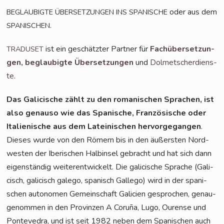
oder aus dem
BEGLAUBIGTE
ÜBERSETZUNGEN
INS
SPANISCHE
.
SPANISCHEN
ist ein geschätz­ter Part­ner für
Fach­über­set­zun­
TRADUSET
gen,
beglau­big­te Über­set­zun­gen
und
Dol­met­scher­diens­
te
.
Das Gali­cische zählt zu den roma­ni­schen Spra­chen, ist
also genau­so wie das Spa­ni­sche, Fran­zö­si­sche oder
Ita­lie­ni­sche aus dem Latei­ni­schen her­vor­ge­gan­gen
.
Die­ses wur­de von den Römern bis in den äußers­ten Nord­
wes­ten der Ibe­ri­schen Halb­in­sel gebracht und hat sich dann
eigen­stän­dig wei­ter­ent­wi­ckelt. Die gali­cische Spra­che (Gali­
cisch, gali­cisch gale­go, spa­nisch Gal­le­go) wird in der spa­ni­
schen auto­no­men Gemein­schaft Gali­ci­en gespro­chen, genau­
ge­nom­men in den Pro­vin­zen A Coru­ña, Lugo, Ouren­se und
Pon­te­ve­dra, und ist seit 1982 neben dem Spa­ni­schen auch