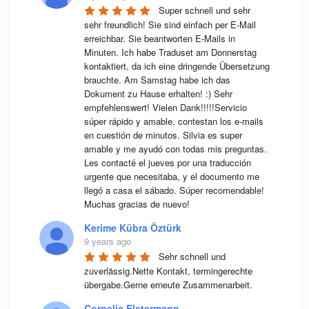
Super schnell und sehr 
sehr freundlich! Sie sind einfach per E-Mail 
erreichbar. Sie beantworten E-Mails in 
Minuten. Ich habe Traduset am Donnerstag 
kontaktiert, da ich eine dringende Übersetzung 
brauchte. Am Samstag habe ich das 
Dokument zu Hause erhalten! :) Sehr 
empfehlenswert! Vielen Dank!!!!!Servicio 
súper rápido y amable, contestan los e-mails 
en cuestión de minutos. Silvia es super 
amable y me ayudó con todas mis preguntas. 
Les contacté el jueves por una traducción 
urgente que necesitaba, y el documento me 
llegó a casa el sábado. Súper recomendable! 
Muchas gracias de nuevo!
Kerime Kübra Öztürk
9 years ago
Sehr schnell und 
zuverlässig.Nette Kontakt, termingerechte 
übergabe.Gerne erneute Zusammenarbeit.
Cornelia Elstermann