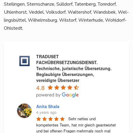
Stel­lin­gen, Stern­schan­ze, Süll­dorf, Taten­berg, Tonn­dorf,
Uhlen­horst, Ved­del, Volks­dorf, Wal­ters­hof, Wands­bek, Wel­
lings­büt­tel, Wil­helms­burg, Wilstorf, Win­ter­hu­de, Wohldorf-
Ohlstedt.
TRADUSET
FACHÜBERSETZUNGSDIENST.
Technische, juristische Übersetzung.
Beglaubigte Übersetzungen,
vereidigte Übersetzer
4.8
Anita Shala
4 years ago
Sehr nettes und 
kompetentes Team, hat mir gleich geantwortet 
und bei offenen Fragen mehrmals noch mal 