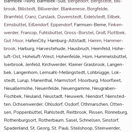
Barm­bek-Nord, Barm­bek-Süd,
Ber­ge­dorf
,
Berg­stedt
,
Bill­
brook
,
Bill­stedt
,
Bill­wer­der
,
Blan­ke­ne­se
,
Borg­fel­de
,
Bramfeld
,
Cranz
,
Curs­lack
,
Duven­stedt
,
Eidel­stedt
,
Eil­bek
,
Eims­büt­tel
,
Eißen­dorf
,
Eppen­dorf
, Farm­sen-Ber­ne,
Fin­ken­
wer­der
,
Fran­cop
,
Fuhls­büt­tel
,
Gross-Bors­tel
,
Groß Flott­bek
,
Gut Moor
, Hafen­Ci­ty, Ham­burg-Alt­stadt,
Hamm
,
Ham­mer­
brook
, Har­burg, Har­ve­ste­hu­de, Haus­bruch, Heim­feld, Hohe­
luft-Ost, Hohe­luft-West, Hohen­fel­de, Horn, Hum­mels­büt­tel,
Iser­brook, Jen­feld, Kirch­wer­der, Klei­ner Gras­brook, Lan­gen­
bek, Lan­gen­horn, Lem­sahl-Mel­ling­s­tedt, Loh­brüg­ge, Lok­
stedt, Lurup, Mari­en­thal, Marmstorf, Moor­burg, Moor­fleet,
Neu­al­ler­mö­he, Neu­en­fel­de, Neu­en­gam­me, Neu­gra­ben-
Fisch­bek, Neu­land, Neu­stadt, Neu­werk, Nien­dorf, Nien­sted­
ten, Och­sen­wer­der, Ohls­dorf, Osdorf, Oth­mar­schen, Otten­
sen, Pop­pen­büt­tel, Rahl­stedt, Reit­brook, Ris­sen, Rön­ne­burg,
Rothen­burg­sort, Rother­baum, Sasel, Schnel­sen, Sinstorf,
Spa­den­land, St. Georg, St. Pau­li, Steil­shoop, Stein­wer­der,