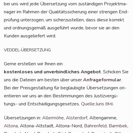
bei uns wird jede Über­set­zung vom zustän­di­gen Pro­jekt­ma­
na­ger im Rah­men der Qua­li­täts­si­che­rung einer stren­gen End­
prü­fung unter­zo­gen, um sicher­zu­stel­len, dass die­se kor­rekt
und ord­nungs­ge­mäß aus­ge­führt wur­de, bevor sie an den
Kun­den aus­ge­lie­fert wird.
VEDDEL-ÜBERSETZUNG
Ger­ne erstel­len wir Ihnen ein
kos­ten­lo­ses und unver­bind­li­ches Ange­bot
. Schi­cken Sie
uns die Datei­en am bes­ten über unser
Anfra­ge­for­mu­lar
.
Bei der Preis­ge­stal­tung für beglau­big­te Über­set­zun­gen ori­
en­tie­ren wir uns an den Bestim­mun­gen des Jus­tiz­ver­gü­
tungs- und Ent­schä­di­gungs­ge­set­zes.
Quelle:Juris
.
BMJ
Über­set­zun­gen in:
Aller­mö­he
,
Als­ter­dorf
, Alten­gam­me,
Alto­na
, Alto­na-Alt­stadt, Alto­na-Nord,
Bah­ren­feld
,
Barm­bek
,