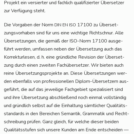
Pro­jekt ein ver­sier­ter und fach­lich qua­li­fi­zier­ter Über­set­zer
zur Ver­fü­gung steht.
Die Vor­ga­ben der Norm
17100 zu Über­set­
DIN
EN
ISO
zungs­vor­ha­ben sind für uns eine wich­ti­ge Richt­schnur. Alle
Über­set­zun­gen, die gemäß der ISO-Norm 17100 aus­ge­
führt wer­den, umfas­sen neben der Über­set­zung auch das
Kor­rek­tur­le­sen, d. h. eine gründ­li­che Revi­si­on der Über­set­
zung durch einen zwei­ten Fach­über­set­zer. Wir bie­ten auch
rei­ne Über­set­zungs­pro­jek­te an. Die­se Über­set­zun­gen wer­
den eben­falls von pro­fes­sio­nel­len Diplom-Über­set­zern aus­
ge­führt, die auf das jewei­li­ge Fach­ge­biet spe­zia­li­siert sind
und ihre Über­set­zung abschlie­ßend noch ein­mal voll­stän­dig
und gründ­lich selbst auf die Ein­hal­tung sämt­li­cher Qua­li­täts­
stan­dards in den Berei­chen Seman­tik, Gram­ma­tik und Recht­
schrei­bung prü­fen. Ganz gleich, für wel­che die­ser bei­den
Qua­li­täts­stu­fen sich unse­re Kun­den am Ende ent­schei­den —