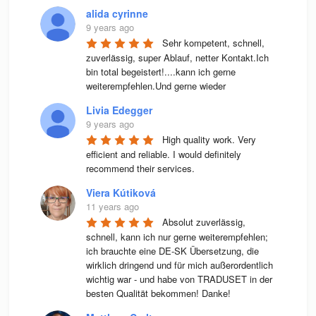
alida cyrinne
9 years ago
Sehr kompetent, schnell, 
zuverlässig, super Ablauf, netter Kontakt.Ich 
bin total begeistert!....kann ich gerne 
weiterempfehlen.Und gerne wieder
Livia Edegger
9 years ago
High quality work. Very 
efficient and reliable. I would definitely 
recommend their services.
Viera Kútiková
11 years ago
Absolut zuverlässig, 
schnell, kann ich nur gerne weiterempfehlen; 
ich brauchte eine DE-SK Übersetzung, die 
wirklich dringend und für mich außerordentlich 
wichtig war - und habe von TRADUSET in der 
besten Qualität bekommen! Danke!