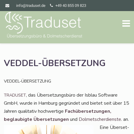
info@traduset.de
+49 40 855 09 823
VEDDEL-ÜBERSETZUNG
VEDDEL-ÜBERSETZUNG
, das Über­set­zungs­bü­ro der Isblau Soft­ware
TRADUSET
GmbH, wur­de in Ham­burg gegrün­det und bie­tet seit über 15
Jah­ren qua­li­ta­tiv hoch­wer­ti­ge
Fach­über­set­zun­gen,
beglau­big­te Über­set­zun­gen
und
Dol­met­scher­diens­te
. an.
Eine Über­set­