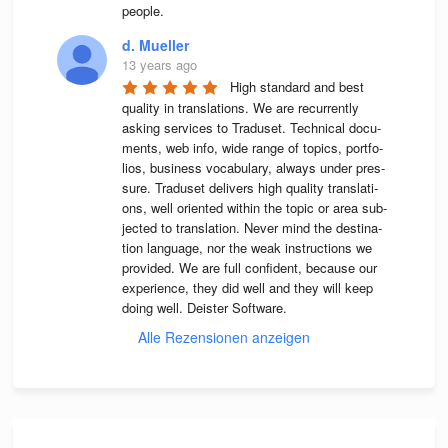
people.
d. Mueller
13 years ago
High stan­dard and best 
qua­lity in trans­la­ti­ons. We are recur­rently 
asking ser­vices to Tra­du­set. Tech­ni­cal docu­
ments, web info, wide range of topics, port­fo­
lios, busi­ness voca­bu­lary, always under pres­
sure. Tra­du­set deli­vers high qua­lity trans­la­ti­
ons, well ori­en­ted wit­hin the topic or area sub­
jec­ted to trans­la­tion. Never mind the desti­na­
tion lan­guage, nor the weak instruc­tions we 
pro­vi­ded. We are full con­fi­dent, because our 
expe­ri­ence, they did well and they will keep 
doing well. Deis­ter Software.
Alle Rezensionen anzeigen