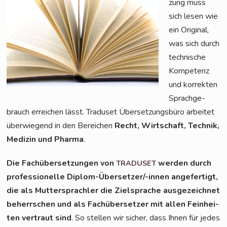
zung muss
sich lesen wie
ein Ori­gi­nal,
was sich durch
tech­ni­sche
Kom­pe­tenz
und kor­rek­ten
Sprach­ge­
brauch errei­chen lässt. Tra­du­set Über­set­zungs­bü­ro arbei­tet
über­wie­gend in den Berei­chen
Recht, Wirt­schaft, Tech­nik,
Medi­zin und Phar­ma
.
Die Fach­über­set­zun­gen von
wer­den durch
TRADUSET
pro­fes­sio­nel­le Diplom-Über­set­zer/-innen ange­fer­tigt,
die als Mut­ter­sprach­ler die Ziel­spra­che aus­ge­zeich­net
beherr­schen und als Fach­über­set­zer mit allen Fein­hei­
ten ver­traut sind
. So stel­len wir sicher, dass Ihnen für jedes