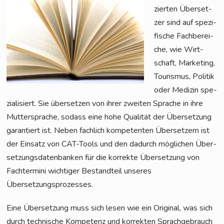
zier­ten Über­set­
zer sind auf spe­zi­
fi­sche Fach­be­rei­
che, wie Wirt­
schaft, Mar­ke­ting,
Tou­ris­mus, Poli­tik
oder Medi­zin spe­
zia­li­siert. Sie über­set­zen von ihrer zwei­ten Spra­che in ihre
Mut­ter­spra­che, sodass eine hohe Qua­li­tät der Über­set­zung
garan­tiert ist. Neben fach­lich kom­pe­ten­ten Über­set­zern ist
der Ein­satz von CAT-Tools und den dadurch mög­li­chen Über­
set­zungs­da­ten­ban­ken für die kor­rek­te Über­set­zung von
Fach­ter­mi­ni wich­ti­ger Bestand­teil unse­res
Übersetzungsprozesses.
Eine Über­set­zung muss sich lesen wie ein Ori­gi­nal, was sich
durch tech­ni­sche Kom­pe­tenz und kor­rek­ten Sprach­ge­brauch