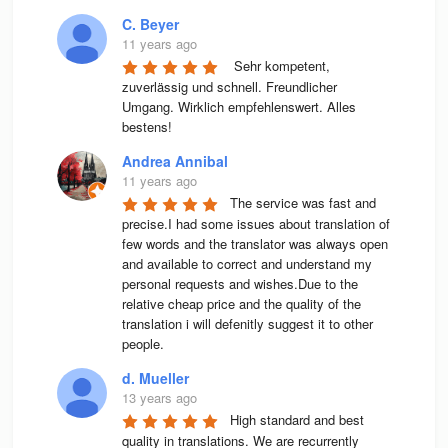
C. Beyer
11 years ago
 Sehr kompetent, 
zuverlässig und schnell. Freundlicher 
Umgang. Wirklich empfehlenswert. Alles 
bestens! 
Andrea Annibal
11 years ago
The service was fast and 
precise.I had some issues about translation of 
few words and the translator was always open 
and available to correct and understand my 
personal requests and wishes.Due to the 
relative cheap price and the quality of the 
translation i will defenitly suggest it to other 
people.
d. Mueller
13 years ago
High stan­dard and best 
qua­lity in trans­la­ti­ons. We are recur­rently 