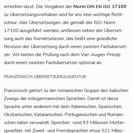
errei­chen lässt. Die Vor­ga­ben der
Norm
17100
DIN
EN
ISO
zu Über­set­zungs­vor­ha­ben sind für uns eine wich­ti­ge Richt­
schnur. Alle Über­set­zun­gen, die gemäß der ISO-Norm
17100 aus­ge­führt wer­den, umfas­sen neben der Über­set­
zung auch das Kor­rek­tur­le­sen, das heißt eine gründ­li­che
Revi­si­on der Über­set­zung durch einen zwei­ten Fach­über­set­
zer. Wir bie­ten die Prü­fung nach dem Vier-Augen-Prin­zip
durch einen zwei­ten Fach­über­set­zer optio­nal an.
FRANZÖSISCH-ÜBERSETZUNGSAGENTUR
Fran­zö­sisch gehört zu der roma­ni­schen Grup­pe des ita­li­schen
Zweigs der indo­ger­ma­ni­schen Spra­chen. Damit ist die­se
Spra­che unter ande­rem mit dem Ita­lie­ni­schen, Spa­ni­schen,
Okzita­ni­schen, Kata­la­ni­schen, Por­tu­gie­si­schen und Rumä­ni­
schen näher ver­wandt. Spre­cher:
rund 93 Mil­lio­nen Mut­ter­
sprach­ler, mit Zweit- und Fremd­sprach­ler etwa 321 Mil­lio­