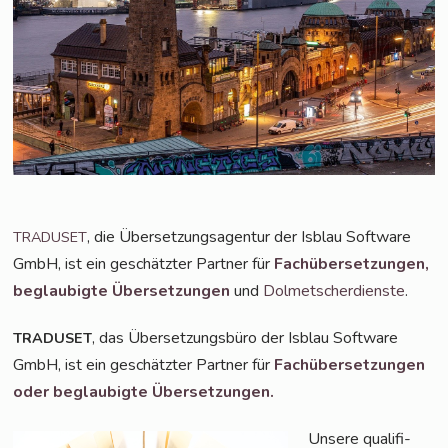
, die Über­set­zungs­agen­tur der Isblau Soft­ware
TRADUSET
GmbH, ist ein geschätz­ter Part­ner für
Fach­über­set­zun­gen,
beglau­big­te Über­set­zun­gen
und
Dol­met­scher­diens­te
.
, das Über­set­zungs­bü­ro der Isblau Soft­ware
TRADUSET
GmbH, ist ein geschätz­ter Part­ner für
Fach­über­set­zun­gen
oder beglau­big­te Übersetzungen.
Unse­re qua­li­fi­