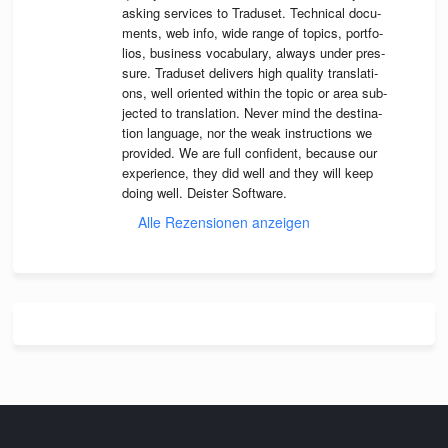
asking ser­vices to Tra­du­set. Tech­ni­cal docu­
ments, web info, wide range of topics, port­fo­
lios, busi­ness voca­bu­lary, always under pres­
sure. Tra­du­set deli­vers high qua­lity trans­la­ti­
ons, well ori­en­ted wit­hin the topic or area sub­
jec­ted to trans­la­tion. Never mind the desti­na­
tion lan­guage, nor the weak instruc­tions we 
pro­vi­ded. We are full con­fi­dent, because our 
expe­ri­ence, they did well and they will keep 
doing well. Deis­ter Software.
Alle Rezensionen anzeigen