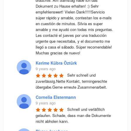
brauchte. Am Samstag habe ich das 
Dokument zu Hause erhalten! :) Sehr 
empfehlenswert! Vielen Dank!!!!!Servicio 
súper rápido y amable, contestan los e-mails 
en cuestión de minutos. Silvia es super 
amable y me ayudó con todas mis preguntas. 
Les contacté el jueves por una traducción 
urgente que necesitaba, y el documento me 
llegó a casa el sábado. Súper recomendable! 
Muchas gracias de nuevo!
Kerime Kübra Öztürk
9 years ago
Sehr schnell und 
zuverlässig.Nette Kontakt, termingerechte 
übergabe.Gerne erneute Zusammenarbeit.
Cornelia Elstermann
9 years ago
Schnell und verläßlich 
gelaufen. Schade, dass man die Dokumente 
nicht abholen kann.