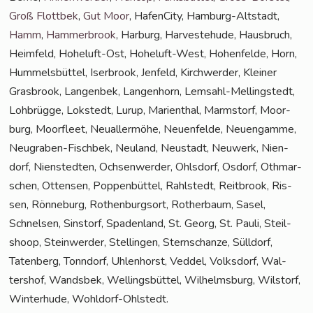
Groß Flott­bek
,
Gut Moor
, Hafen­Ci­ty, Ham­burg-Alt­stadt,
Hamm
,
Ham­mer­brook
, Har­burg, Har­ve­ste­hu­de, Haus­bruch,
Heim­feld, Hohe­luft-Ost, Hohe­luft-West, Hohen­fel­de, Horn,
Hum­mels­büt­tel, Iser­brook, Jen­feld, Kirch­wer­der, Klei­ner
Gras­brook, Lan­gen­bek, Lan­gen­horn, Lem­sahl-Mel­ling­s­tedt,
Loh­brüg­ge, Lok­stedt, Lurup, Mari­en­thal, Marmstorf, Moor­
burg, Moor­fleet, Neu­al­ler­mö­he, Neu­en­fel­de, Neu­en­gam­me,
Neu­gra­ben-Fisch­bek, Neu­land, Neu­stadt, Neu­werk, Nien­
dorf, Nien­sted­ten, Och­sen­wer­der, Ohls­dorf, Osdorf, Oth­mar­
schen, Otten­sen, Pop­pen­büt­tel, Rahl­stedt, Reit­brook, Ris­
sen, Rön­ne­burg, Rothen­burg­sort, Rother­baum, Sasel,
Schnel­sen, Sinstorf, Spa­den­land, St. Georg, St. Pau­li, Steil­
shoop, Stein­wer­der, Stel­lin­gen, Stern­schan­ze, Süll­dorf,
Taten­berg, Tonn­dorf, Uhlen­horst, Ved­del, Volks­dorf, Wal­
ters­hof, Wands­bek, Wel­lings­büt­tel, Wil­helms­burg, Wilstorf,
Win­ter­hu­de, Wohldorf-Ohlstedt.