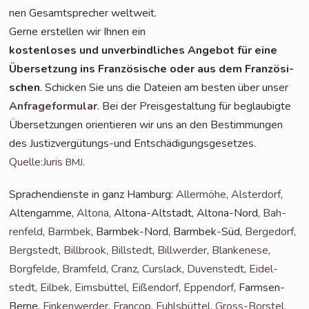
nen Gesamt­spre­cher weltweit.
Ger­ne erstel­len wir Ihnen ein
kos­ten­lo­ses und unver­bind­li­ches Ange­bot für eine
Über­set­zung ins Fran­zö­si­sche oder aus dem Fran­zö­si­
schen
. Schi­cken Sie uns die Datei­en am bes­ten über unser
Anfra­ge­for­mu­lar
. Bei der Preis­ge­stal­tung für beglau­big­te
Über­set­zun­gen ori­en­tie­ren wir uns an den Bestim­mun­gen
des Jus­tiz­ver­gü­tungs-und Ent­schä­di­gungs­ge­set­zes.
Quelle:Juris
.
BMJ
Spra­chen­diens­te in ganz Ham­burg:
Aller­mö­he
,
Als­ter­dorf
,
Alten­gam­me,
Alto­na
, Alto­na-Alt­stadt, Alto­na-Nord,
Bah­
ren­feld
,
Barm­bek
, Barm­bek-Nord, Barm­bek-Süd,
Ber­ge­dorf
,
Berg­stedt
,
Bill­brook
,
Bill­stedt
,
Bill­wer­der
,
Blan­ke­ne­se
,
Borg­fel­de
,
Bramfeld
,
Cranz
,
Curs­lack
,
Duven­stedt
,
Eidel­
stedt
,
Eil­bek
,
Eims­büt­tel
,
Eißen­dorf
,
Eppen­dorf
, Farm­sen-
Ber­ne,
Fin­ken­wer­der
,
Fran­cop
,
Fuhls­büt­tel
,
Gross-Bors­tel
,